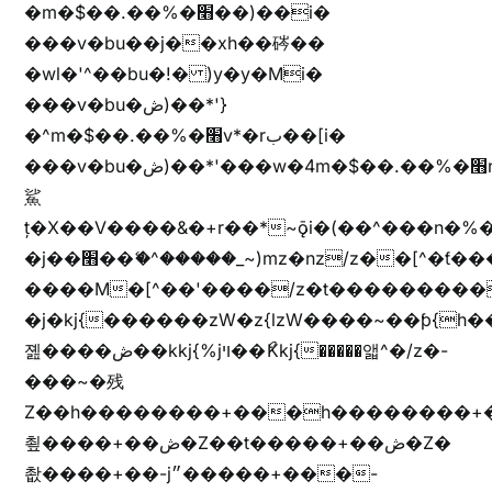
�m�$��.��%�׫��)��i�
���v�bu��j��xh��硶��
�wl�'^��bu�!� )y�y�Mi�
���v�bu�ڞ)��*'}
�^m�$��.��%�׫v*�rب��[i�
���v�bu�ڞ)��*'���w�4m�$��.��%�׫nW�vjz��u�����brL���brL�z��z�&jYo�ț�X��g��
鯊
ț�X��V����&�+r�؜�*~ǭi�(��^���n�%�׭�����n���Zn�%�כ��h���[�zW�������ʗ�z
�j��׫��ޭ�^�����_~)mz�nz/z��[^�ƭ���������M�[^���gz�!
����M�[^��'����/z�t���������/z��[^�ǩ��h���~)mz�)iȭ�
�j�kj{������zW�z{lzW����~��ƥ{
졢����ڞ��kkj{%jױ��ޯKkj{�����앫^�/z�-
���~�残
Z��h��������+���h��������+
쵶����+��ڞ�Z��t�����+��ڞ�Z�
촶����+��-j״�����+���-