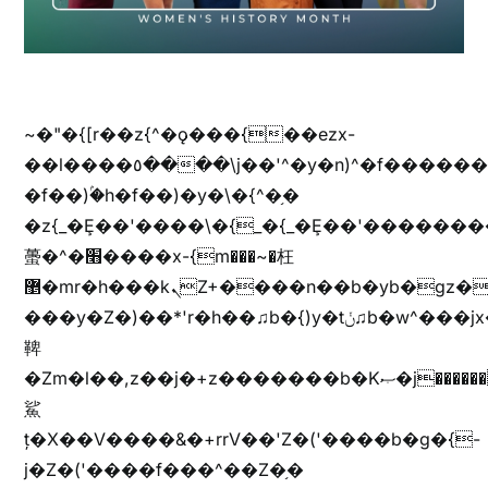
~�"�{[r��z{^�ǫ���{��ezx-
��l����٥����\j��'^�y�n)^�f��������ܦyخ�������ܥj��+"n)b�'%j���%����^r��z{bvf��)�������(!
�f��)ۢ�h�f��)�y�\�{^�֥�
�z{_�Ȩ��'����\�{_�{_�Ȩ��'��������
蠆�^�׫����x-{m���~�枉
޵�mr�h���kܢZ+����n��b�yb�gz���Zv�)q�[����k����1y��v+�v�)q�\�Z+v�)q�m{\�Z+jx�jب�ܩy�♫b�wb��-
���y�Z�)��*'r�h��♫b�{)y�tݩ♫b�w^���jx�jب��߱�m������{ߺȨ���z֦z֭j %k*.��hjםv+)����
鞞
�Zm�l��,z��j�+z�������b�Kޞ�j�������,ޮX����jx�z�Z���i�b���ҷ�v)�)�u�"��rz�bu�'����&jYo�ț�X��g��
鯊
ț�X��V����&�+rrV��'Z�('����b�g�{-
j�Z�('����f���^��Z�֥�