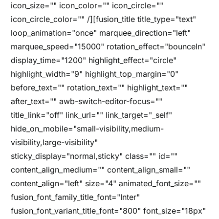
icon_size="" icon_color="" icon_circle=""
icon_circle_color="" /][fusion_title title_type="text"
loop_animation="once" marquee_direction="left"
marquee_speed="15000" rotation_effect="bounceIn"
display_time="1200" highlight_effect="circle"
highlight_width="9" highlight_top_margin="0"
before_text="" rotation_text="" highlight_text=""
after_text="" awb-switch-editor-focus=""
title_link="off" link_url="" link_target="_self"
hide_on_mobile="small-visibility,medium-
visibility,large-visibility"
sticky_display="normal,sticky" class="" id=""
content_align_medium="" content_align_small=""
content_align="left" size="4" animated_font_size=""
fusion_font_family_title_font="Inter"
fusion_font_variant_title_font="800" font_size="18px"