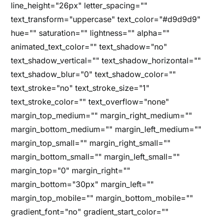
line_height="26px" letter_spacing=""
text_transform="uppercase" text_color="#d9d9d9"
hue="" saturation="" lightness="" alpha=""
animated_text_color="" text_shadow="no"
text_shadow_vertical="" text_shadow_horizontal=""
text_shadow_blur="0" text_shadow_color=""
text_stroke="no" text_stroke_size="1"
text_stroke_color="" text_overflow="none"
margin_top_medium="" margin_right_medium=""
margin_bottom_medium="" margin_left_medium=""
margin_top_small="" margin_right_small=""
margin_bottom_small="" margin_left_small=""
margin_top="0" margin_right=""
margin_bottom="30px" margin_left=""
margin_top_mobile="" margin_bottom_mobile=""
gradient_font="no" gradient_start_color=""