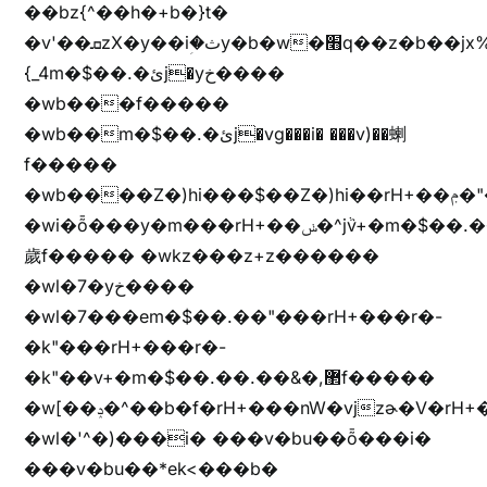
��bz{^��h�+b�}t�
�v'��ܩzX�y��iؚ�ثy�b�w�׫q��z�b��jx%
{_4m�$��.�ئj�yخ����
�wb���f�����
�wb��m�$��.�ئj�vg���i� ���v)��蝲
f�����
�wb����Z�)hi���$��Z�)hi��rH+��ݦ�"�*'��b�f�rH+��ݦ�"�*'�f�����
�wi�ȭ���y�m���rH+��ݭ�^jٞv+�m�$��.��ޥ
歲f����� �wkz���z+z������
�wl�7�yخ����
�wl�7���em�$��.��"���rH+���r�-
�k"���rH+���r�-
�k"��v+�m�$��.��.��&�,޲f�����
�w[��ݚ�^��b�f�rH+���nW�vjzɚ�V�rH+���nW�vjzz'y���
�wl�'^�)���i� ���v�bu��ȭ���i�
���v�bu��*ek<���b�