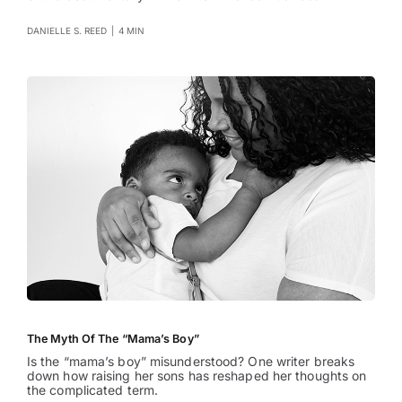
DANIELLE S. REED
|
4 MIN
The Myth Of The “Mama’s Boy”
Is the “mama’s boy” misunderstood? One writer breaks
down how raising her sons has reshaped her thoughts on
the complicated term.