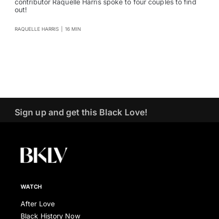
contributor Raquelle Harris spoke to four couples to find
out!
RAQUELLE HARRIS
|
16 MIN
Sign up and get this Black Love!
WATCH
After Love
Black History Now