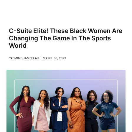
Navigati
Relationships
Family
C-Suite Elite! These Black Women Are
Changing The Game In The Sports
World
Health
YASMINE JAMEELAH
|
MARCH 10, 2023
Intimacy
Business
Lifestyle
Entertainment