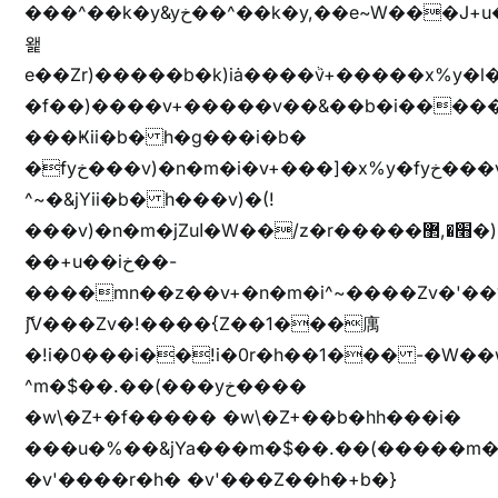
���^��k�y&yخ��^��k�y,��e~W���J+u��yخ�J+u�
왩
e��Zr)�����b�k)iȧ����ٞv+�����x%y�l
�f��)����v+�����v��&��b�i�����
���Ҝii�b� h�g���i�b�
�fyخ���v)�n�m�i�v+���]�x%y�fyخ���v)ඊl��e��]�x+�m�f����v)�n�m�k&jYii�b�
^~�&jYii�b� h���v)�(!
���v)�n�m�jZuا�W��/z�r�����׫�,޲�)n��z�"��+�mn��z�"����h��+u��7����n��z�(�������j۫jب�X���޲ƥ����^��%���׫�ܥz�%���׫��b��h�W���+u��iخ��)�(!
��+u��iخ��-
����mn��z��v+�n�m�i^~����Zv�'
ޮ؜jV���Zv�!����{Z��1���庽
�!i�0���i��!i�0r�h��1��� -�W��w^�/z��ױ���~Z0m
^m�$��.��(���yخ����
�w\�Z+�f����� �w\�Z+��b�hh���i�
���u�%��&jYa���m�$��.��(�����m�$
�v'����r�h� �v'���Z��h�+b�}