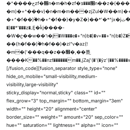
�^����حzf�׫n�m�h�zf�׫���צn��z�(����i�b� h�m)�+^���v)�(!
�m)�+^���v)�n�m�m���zjZuا�W��m)�+^�f��)����zi����(!
�+^�f��)ۢ�h�+^�f��)�y�Z�)��*'�*^jx�jب�ثy�b�y^~֧�f���ܢZ+jx�jب��^y�7jx�jب�ץk-
�)��*'���z�ߺȨ�ǩj����-
�W�ʗ��w��ר�j�W���e�+"n)b�)�v+��+"n)b�)Z���ț�X���brL���ek)�f��؜�'%j�"u�^�
��{h�f��)ۢ�h�f��)�zl"v�az(!
�m�('���q��z��׫�,��蠆֦
����K��%��nzƭ������m��,jZaj'(�'(�ȳz'(��%����w"��^��'r*ܕ�(���[f
[/fusion_code][fusion_separator style_type="none"
hide_on_mobile="small-visibility,medium-
visibility,large-visibility"
sticky_display="normal,sticky" class="" id=""
flex_grow="3" top_margin="" bottom_margin="3em"
width="" height="20" alignment="center"
border_size="" weight="" amount="20" sep_color=""
hue="" saturation="" lightness="" alpha="" icon=""