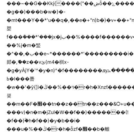
���~��G��Kkj{����("��ڞȭ��ݺ������Kkj{"�*'y�"����kj{"�*'r�-
�g��)���b�w�}�-
�mt���Y��*'u��q�,��e�+"n)b�)�v+��+"n
槊
f���݊���*'���jx�jب��%����f������v��f����zV�ѩ♫b�z~ǭ��b��/
��%j�m�盢
�^��,�ب��e~*������*'���������i�b��Zʋ��֜��]��ek'�zg��V�z[2z���ڶ�޽�����zX������Z��z{h���7��)
䢸�,ޮ��z��vئ{m4�杊x-
�g�yȦjY�'^�y�n)^�f��������ܦyخ�������ܥj��+"n)b�'%j�"u�b�y��ٞv+�~W��֫��b�y���&jY_��l���jX��g���^��ݲ֜��oz�bq�Z�('~W��֫��ZrG����Ή�jV��
ߕ�l���蠆
�w��'�ȳ{]i�ױ��%��ڭ�r�h�Xnzƭ������m��,jZajױ�/z�(���y�Z+m�$��.��(��
끶
��m��F�׫��tn��z��tn��z���&Ѻ+u��y�tn��z�(���i�b� h���v)�(!
���v)�n�m�jZuا�W��f��)�������(!
�f��)ۢ�h�f��)�y�b��i�
���u�%��ڭ�r�h�ȭzf�׫��b�離