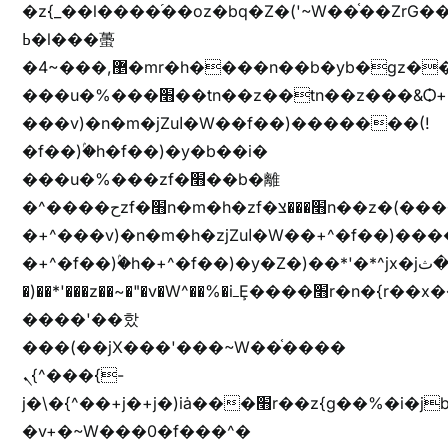
�z{_��l����֜��oz�bq�Z�('~W��֫��ZrG
ߕ�l���蠆
�4~���,޵�mr�h����n��b�yb�gz���Z��m��ޭ�%��b�G(���i�
���u�%���׫��tn��z��tn��z���&Ѻ+u��y�tn��z�(���i�b� h���v)�(!
���v)�n�m�jZuا�W��f��)�������(!
�f��)ۢ�h�f��)�y�b��i�
���u�%���zf�׫��b�離
�^����حzf�׫n�m�h�zf�׫���צn��z�(����i�b� h�+^���v)�(!
�+^���v)�n�m�h�zjZuا�W��+^�f��)����zi����(!
�+^�f��)ۢ�h�+^�f��)�y�Z�)��*'�*^jx�jب�ثy�b�y^~֧�f���ܢZ+jx�jب��^y�7jx�jب�ץk-
�)��*'���z��~�"�v�W^��%�iߺȨ����׫r�n�{r��x�����xjX��ǥ}
����'��핬
���(��jX���'���~W��֫����
ܢ{^���{-
j�\�{^��+j�+j�)iȧ���׫r��z{g��%�i�jb�X��֫��lzW�yz�+��b�y����a�ר�j�W���e�+"n)b�)�v+��+"n)b�)Z���ț�X���brL���ek)�f��؜�'%j�"vܩzg����ܩzɚ�W�{+�
�v+�~W���0�f���^�