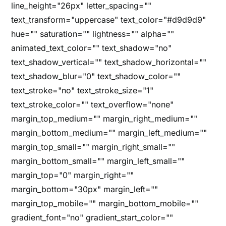
line_height="26px" letter_spacing=""
text_transform="uppercase" text_color="#d9d9d9"
hue="" saturation="" lightness="" alpha=""
animated_text_color="" text_shadow="no"
text_shadow_vertical="" text_shadow_horizontal=""
text_shadow_blur="0" text_shadow_color=""
text_stroke="no" text_stroke_size="1"
text_stroke_color="" text_overflow="none"
margin_top_medium="" margin_right_medium=""
margin_bottom_medium="" margin_left_medium=""
margin_top_small="" margin_right_small=""
margin_bottom_small="" margin_left_small=""
margin_top="0" margin_right=""
margin_bottom="30px" margin_left=""
margin_top_mobile="" margin_bottom_mobile=""
gradient_font="no" gradient_start_color=""