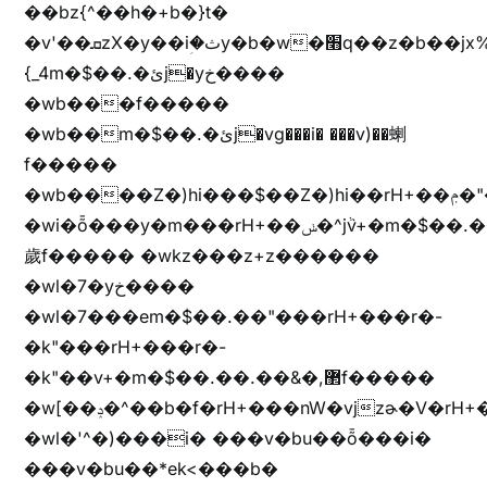
��bz{^��h�+b�}t�
�v'��ܩzX�y��iؚ�ثy�b�w�׫q��z�b��jx%
{_4m�$��.�ئj�yخ����
�wb���f�����
�wb��m�$��.�ئj�vg���i� ���v)��蝲
f�����
�wb����Z�)hi���$��Z�)hi��rH+��ݦ�"�*'��b�f�rH+��ݦ�"�*'�f�����
�wi�ȭ���y�m���rH+��ݭ�^jٞv+�m�$��.��ޥ
歲f����� �wkz���z+z������
�wl�7�yخ����
�wl�7���em�$��.��"���rH+���r�-
�k"���rH+���r�-
�k"��v+�m�$��.��.��&�,޲f�����
�w[��ݚ�^��b�f�rH+���nW�vjzɚ�V�rH+���nW�vjzz'y���
�wl�'^�)���i� ���v�bu��ȭ���i�
���v�bu��*ek<���b�