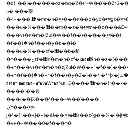
�z{_��l����֜��oz�bq�Z�('~W��֫��ZrG
ߕ�l���蠆
�4~���,޵�mr�h����n��b�yb�gz���Z��m��ޭ�%��b�G(���i�
���u�%���׫��tn��z��tn��z���&Ѻ+u��y�tn��z�(���i�b� h���v)�(!
���v)�n�m�jZuا�W��f��)�������(!
�f��)ۢ�h�f��)�y�b��i�
���u�%���zf�׫��b�離
�^����حzf�׫n�m�h�zf�׫���צn��z�(����i�b� h�+^���v)�(!
�+^���v)�n�m�h�zjZuا�W��+^�f��)����zi����(!
�+^�f��)ۢ�h�+^�f��)�y�Z�)��*'�*^jx�jب�ثy�b�y^~֧�f���ܢZ+jx�jب��^y�7jx�jب�ץk-
�)��*'���z��~�"�v�W^��%�iߺȨ����׫r�n�{r��x�����xjX��ǥ}
����'��핬
���(��jX���'���~W��֫����
ܢ{^���{-
j�\�{^��+j�+j�)iȧ���׫r��z{g��%�i�jb�X��֫��lzW�yz�+��b�y����a�ר�j�W���e�+"n)b�)�v+��+"n)b�)Z���ț�X���brL���ek)�f��؜�'%j�"vܩzg����ܩzɚ�W�{+�
�v+�~W���0�f���^�