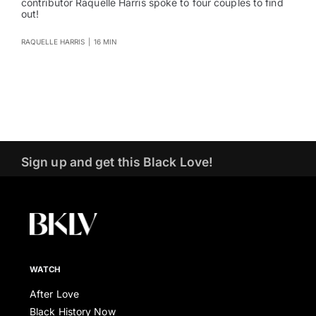
contributor Raquelle Harris spoke to four couples to find
out!
RAQUELLE HARRIS
|
16 MIN
Sign up and get this Black Love!
WATCH
After Love
Black History Now