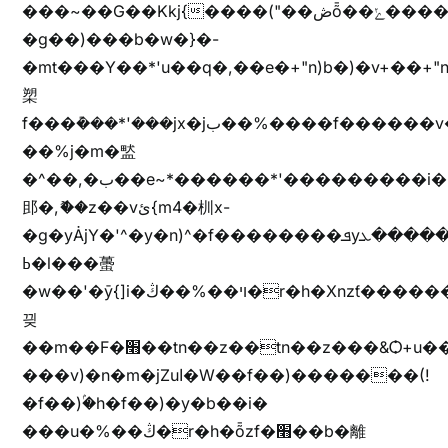
���~��G��Kkj{����("��ڞȭ��ݺ������Kkj{"�*'y�"����kj{"�*'r�-
�g��)���b�w�}�-
�mt���Y��*'u��q�,��e�+"n)b�)�v+��+"n
槊
f���݊���*'���jx�jب��%����f������v��f����zV�ѩ♫b�z~ǭ��b��/
��%j�m�盢
�^��,�ب��e~*������*'���������i�b��Zʋ��֜��]��ek'�zg��V�z[2z���ڶ�޽�����zX������Z��z{h���7��)
䢸�,ޮ��z��vئ{m4�杊x-
�g�yȦjY�'^�y�n)^�f��������ܦyخ�������ܥj��+"n)b�'%j�"u�b�y��ٞv+�~W��֫��b�y���&jY_��l���jX��g���^��ݲ֜��oz�bq�Z�('~W��֫��ZrG����Ή�jV��
ߕ�l���蠆
�w��'�ȳ{]i�ױ��%��ڭ�r�h�Xnzƭ������m��,jZajױ�/z�(���y�Z+m�$��.��(��
끶
��m��F�׫��tn��z��tn��z���&Ѻ+u��y�tn��z�(���i�b� h���v)�(!
���v)�n�m�jZuا�W��f��)�������(!
�f��)ۢ�h�f��)�y�b��i�
���u�%��ڭ�r�h�ȭzf�׫��b�離