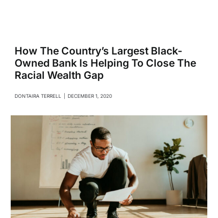
Navigati
Relationships
Family
How The Country’s Largest Black-
Owned Bank Is Helping To Close The
Racial Wealth Gap
Health
DONTAIRA TERRELL
|
DECEMBER 1, 2020
Intimacy
Business
Lifestyle
Entertainment