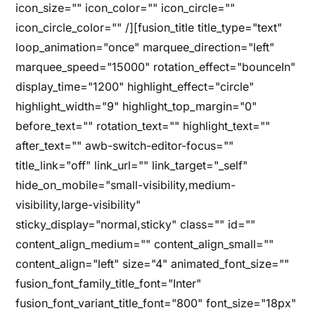
icon_size="" icon_color="" icon_circle=""
icon_circle_color="" /][fusion_title title_type="text"
loop_animation="once" marquee_direction="left"
marquee_speed="15000" rotation_effect="bounceIn"
display_time="1200" highlight_effect="circle"
highlight_width="9" highlight_top_margin="0"
before_text="" rotation_text="" highlight_text=""
after_text="" awb-switch-editor-focus=""
title_link="off" link_url="" link_target="_self"
hide_on_mobile="small-visibility,medium-
visibility,large-visibility"
sticky_display="normal,sticky" class="" id=""
content_align_medium="" content_align_small=""
content_align="left" size="4" animated_font_size=""
fusion_font_family_title_font="Inter"
fusion_font_variant_title_font="800" font_size="18px"