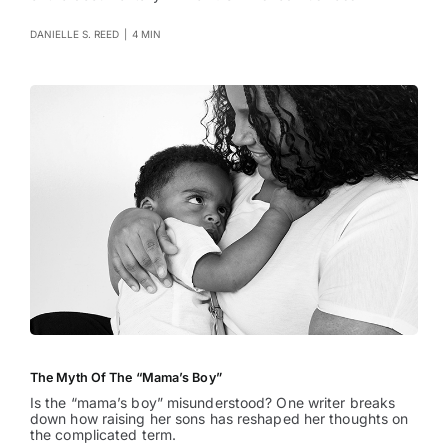
DANIELLE S. REED
|
4 MIN
The Myth Of The “Mama’s Boy”
Is the “mama’s boy” misunderstood? One writer breaks
down how raising her sons has reshaped her thoughts on
the complicated term.