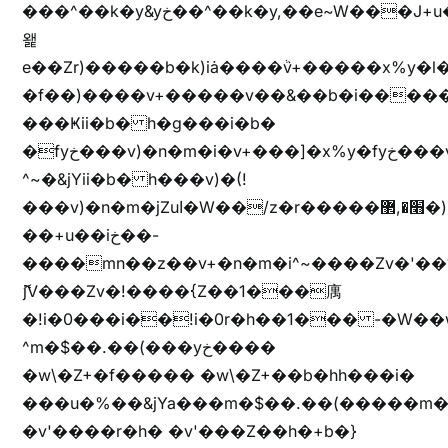
���^��k�y&yخ��^��k�y,��e~W���J+u��yخ�J+u�
왩
e��Zr)�����b�k)iȧ����ٞv+�����x%y�l
�f��)����v+�����v��&��b�i�����
���Ҝii�b� h�g���i�b�
�fyخ���v)�n�m�i�v+���]�x%y�fyخ���v)ඊl��e��]�x+�m�f����v)�n�m�k&jYii�b�
^~�&jYii�b� h���v)�(!
���v)�n�m�jZuا�W��/z�r�����׫�,޲�)n��z�"��+�mn��z�"����h��+u��7����n��z�(�������j۫jب�X���޲ƥ����^��%���׫�ܥz�%���׫��b��h�W���+u��iخ��)�(!
��+u��iخ��-
����mn��z��v+�n�m�i^~����Zv�'
ޮ؜jV���Zv�!����{Z��1���庽
�!i�0���i��!i�0r�h��1��� -�W��w^�/z��ױ���~Z0m
^m�$��.��(���yخ����
�w\�Z+�f����� �w\�Z+��b�hh���i�
���u�%��&jYa���m�$��.��(�����m�$
�v'����r�h� �v'���Z��h�+b�}