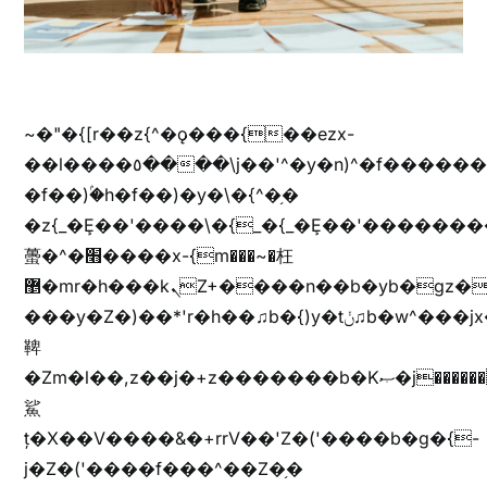
~�"�{[r��z{^�ǫ���{��ezx-
��l����٥����\j��'^�y�n)^�f��������ܦyخ�������ܥj��+"n)b�'%j���%����^r��z{bvf��)�������(!
�f��)ۢ�h�f��)�y�\�{^�֥�
�z{_�Ȩ��'����\�{_�{_�Ȩ��'��������
蠆�^�׫����x-{m���~�枉
޵�mr�h���kܢZ+����n��b�yb�gz���Zv�)q�[����k����1y��v+�v�)q�\�Z+v�)q�m{\�Z+jx�jب�ܩy�♫b�wb��-
���y�Z�)��*'r�h��♫b�{)y�tݩ♫b�w^���jx�jب��߱�m������{ߺȨ���z֦z֭j %k*.��hjםv+)����
鞞
�Zm�l��,z��j�+z�������b�Kޞ�j�������,ޮX����jx�z�Z���i�b���ҷ�v)�)�u�"��rz�bu�'����&jYo�ț�X��g��
鯊
ț�X��V����&�+rrV��'Z�('����b�g�{-
j�Z�('����f���^��Z�֥�