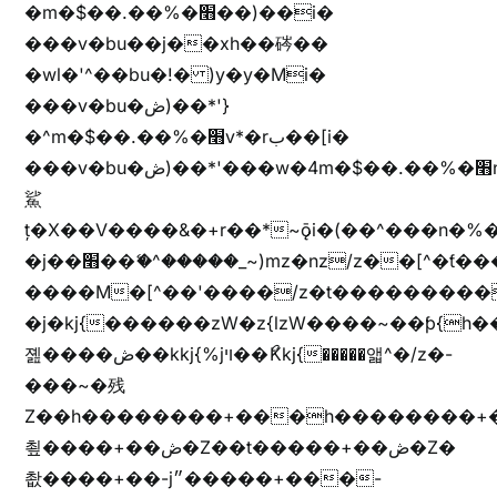
�m�$��.��%�׫��)��i�
���v�bu��j��xh��硶��
�wl�'^��bu�!� )y�y�Mi�
���v�bu�ڞ)��*'}
�^m�$��.��%�׫v*�rب��[i�
���v�bu�ڞ)��*'���w�4m�$��.��%�׫nW�vjz��u�����brL���brL�z��z�&jYo�ț�X��g��
鯊
ț�X��V����&�+r�؜�*~ǭi�(��^���n�%�׭�����n���Zn�%�כ��h���[�zW�������ʗ�z
�j��׫��ޭ�^�����_~)mz�nz/z��[^�ƭ���������M�[^���gz�!
����M�[^��'����/z�t���������/z��[^�ǩ��h���~)mz�)iȭ�
�j�kj{������zW�z{lzW����~��ƥ{
졢����ڞ��kkj{%jױ��ޯKkj{�����앫^�/z�-
���~�残
Z��h��������+���h��������+
쵶����+��ڞ�Z��t�����+��ڞ�Z�
촶����+��-j״�����+���-