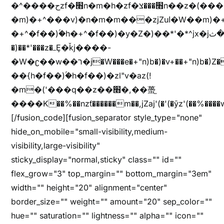
�^����حzf�׫n�m�h�zf�׫���צn��z�(����i�b� h�m)�+^���v)�(!
�m)�+^���v)�n�m�m���zjZuا�W��m)�+^�f��)����zi����(!
�+^�f��)ۢ�h�+^�f��)�y�Z�)��*'�*^jx�jب�ثy�b�y^~֧�f���ܢZ+jx�jب��^y�7jx�jب�ץk-
�)��*'���z�ߺȨ�ǩj����-
�W�ʗ��w��ר�j�W���e�+"n)b�)�v+��+"n)b�)Z���ț�X���brL���ek)�f��؜�'%j�"u�^�
��{h�f��)ۢ�h�f��)�zl"v�az(!
�m�('���q��z��׫�,��蠆֦
����K��%��nzƭ������m��,jZaj'(�'(�ȳz'(��%����w"��^��'r*ܕ�(���[f
[/fusion_code][fusion_separator style_type="none"
hide_on_mobile="small-visibility,medium-
visibility,large-visibility"
sticky_display="normal,sticky" class="" id=""
flex_grow="3" top_margin="" bottom_margin="3em"
width="" height="20" alignment="center"
border_size="" weight="" amount="20" sep_color=""
hue="" saturation="" lightness="" alpha="" icon=""