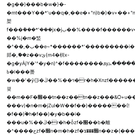
�g��)���b�w�}�-
�mt���Y��*'u��q�,��e�+"n)b�)�v+��+"n
槊
f���݊���*'���jx�jب��%����f������v��f����zV�ѩ♫b�z~ǭ��b��/
��%j�m�盢
�^��,�ب��e~*������*'���������i�b��Zʋ��֜��]��ek'�zg��V�z[2z���ڶ�޽�����zX������Z��z{h���7��)
䢸�,ޮ��z��vئ{m4�杊x-
�g�yȦjY�'^�y�n)^�f��������ܦyخ�������ܥj��+"n)b�'%j�"u�b�y��ٞv+�~W��֫��b�y���&jY_��l���jX��g���^��ݲ֜��oz�bq�Z�('~W��֫��ZrG����Ή�jV��
ߕ�l���蠆
�w��'�ȳ{]i�ױ��%��ڭ�r�h�Xnzƭ������m��,jZajױ�/z�(���y�Z+m�$��.��(��
끶
��m��F�׫��tn��z��tn��z���&Ѻ+u��y�tn��z�(���i�b� h���v)�(!
���v)�n�m�jZuا�W��f��)�������(!
�f��)ۢ�h�f��)�y�b��i�
���u�%��ڭ�r�h�ȭzf�׫��b�離
�^����حzf�׫n�m�h�zf�׫���צn��z�(����i�b� h�m)�+^���v)�(!