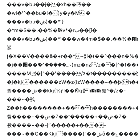
���v�bu��j��xh��硶��
�wl�'^��bu�!� )y�y�Mi�
���v�bu�ڞ)��*'}
�^m�$��.��%�׫v*�rب��[i�
���v�bu�ڞ)��*'���w�4m�$��.��%�׫nW�vjz��u�����brL���brL�z��z�&jYo�ț�X��g��
鯊
ț�X��V����&�+r�؜�*~ǭi�(��^���n�%�׭�����n���Zn�%�כ��h���[�zW�������ʗ�z
�j��׫��ޭ�^�����_~)mz�nz/z��[^�ƭ���������M�[^���gz�!
����M�[^��'����/z�t���������/z��[^�ǩ��h���~)mz�)iȭ�
�j�kj{������zW�z{lzW����~��ƥ{
졢����ڞ��kkj{%jױ��ޯKkj{�����앫^�/z�-
���~�残
Z��h��������+���h��������+
쵶����+��ڞ�Z��t�����+��ڞ�Z�
촶����+��-j״�����+���-
���~��G��Kkj{����("��ڞȭ��ݺ������Kkj{"�*'y�"����kj{"�*'r�-