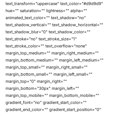
text_transform="uppercase" text_color="#d9d9d9"
hue="" saturation="" lightness="" alpha=""
animated_text_color="" text_shadow="no"
text_shadow_vertical="" text_shadow_horizontal=""
text_shadow_blur="0" text_shadow_color=""
text_stroke="no" text_stroke_size="1"
text_stroke_color="" text_overflow="none"
margin_top_medium="" margin_right_medium=""
margin_bottom_medium="" margin_left_medium=""
margin_top_small="" margin_right_small=""
margin_bottom_small="" margin_left_small=""
margin_top="0" margin_right=""
margin_bottom="30px" margin_left=""
margin_top_mobile="" margin_bottom_mobile=""
gradient_font="no" gradient_start_color=""
gradient_end_color="" gradient_start_position="0"