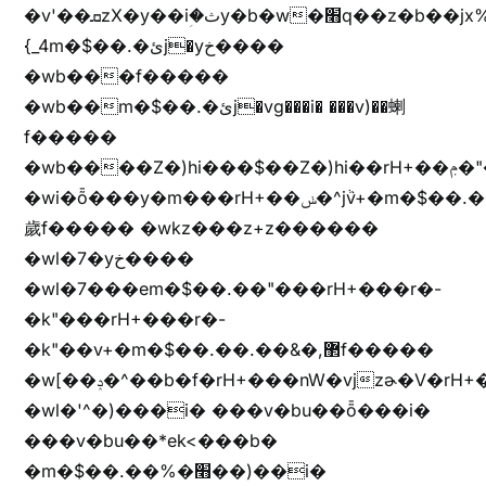
�v'��ܩzX�y��iؚ�ثy�b�w�׫q��z�b��jx%
{_4m�$��.�ئj�yخ����
�wb���f�����
�wb��m�$��.�ئj�vg���i� ���v)��蝲
f�����
�wb����Z�)hi���$��Z�)hi��rH+��ݦ�"�*'��b�f�rH+��ݦ�"�*'�f�����
�wi�ȭ���y�m���rH+��ݭ�^jٞv+�m�$��.��ޥ
歲f����� �wkz���z+z������
�wl�7�yخ����
�wl�7���em�$��.��"���rH+���r�-
�k"���rH+���r�-
�k"��v+�m�$��.��.��&�,޲f�����
�w[��ݚ�^��b�f�rH+���nW�vjzɚ�V�rH+���nW�vjzz'y���
�wl�'^�)���i� ���v�bu��ȭ���i�
���v�bu��*ek<���b�
�m�$��.��%�׫��)��i�