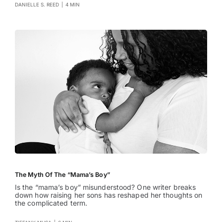
DANIELLE S. REED
|
4 MIN
The Myth Of The “Mama’s Boy”
Is the “mama’s boy” misunderstood? One writer breaks
down how raising her sons has reshaped her thoughts on
the complicated term.