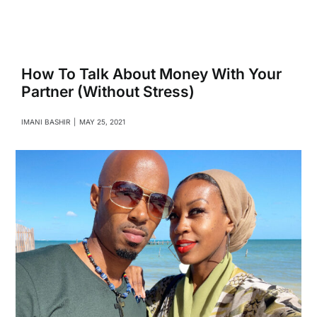
Navigati
Relationships
Family
How To Talk About Money With Your
Partner (Without Stress)
Health
IMANI BASHIR
|
MAY 25, 2021
Intimacy
Business
Lifestyle
Entertainment