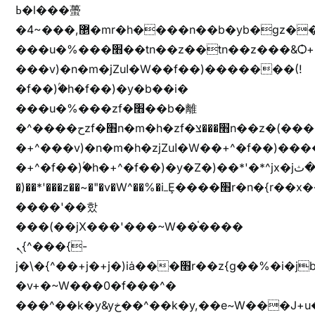
ߕ�l���蠆
�4~���,޵�mr�h����n��b�yb�gz���Z��m��ޭ�%��b�G(���i�
���u�%���׫��tn��z��tn��z���&Ѻ+u��y�tn��z�(���i�b� h���v)�(!
���v)�n�m�jZuا�W��f��)�������(!
�f��)ۢ�h�f��)�y�b��i�
���u�%���zf�׫��b�離
�^����حzf�׫n�m�h�zf�׫���צn��z�(����i�b� h�+^���v)�(!
�+^���v)�n�m�h�zjZuا�W��+^�f��)����zi����(!
�+^�f��)ۢ�h�+^�f��)�y�Z�)��*'�*^jx�jب�ثy�b�y^~֧�f���ܢZ+jx�jب��^y�7jx�jب�ץk-
�)��*'���z��~�"�v�W^��%�iߺȨ����׫r�n�{r��x�����xjX��ǥ}
����'��핬
���(��jX���'���~W��֫����
ܢ{^���{-
j�\�{^��+j�+j�)iȧ���׫r��z{g��%�i�jb�X��֫��lzW�yz�+��b�y����a�ר�j�W���e�+"n)b�)�v+��+"n)b�)Z���ț�X���brL���ek)�f��؜�'%j�"vܩzg����ܩzɚ�W�{+�
�v+�~W���0�f���^�
���^��k�y&yخ��^��k�y,��e~W���J+u��yخ�J+u�