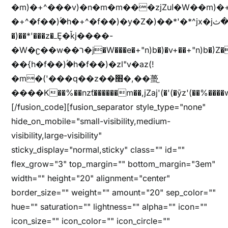
�m)�+^���v)�n�m�m���zjZuا�W��m)�+^�f��)����zi����(!
�+^�f��)ۢ�h�+^�f��)�y�Z�)��*'�*^jx�jب�ثy�b�y^~֧�f���ܢZ+jx�jب��^y�7jx�jب�ץk-
�)��*'���z�ߺȨ�ǩj����-
�W�ʗ��w��ר�j�W���e�+"n)b�)�v+��+"n)b�)Z���ț�X���brL���ek)�f��؜�'%j�"u�^�
��{h�f��)ۢ�h�f��)�zl"v�az(!
�m�('���q��z��׫�,��蠆֦
����K��%��nzƭ������m��,jZaj'(�'(�ȳz'(��%����w"��^��'r*ܕ�(���[f
[/fusion_code][fusion_separator style_type="none"
hide_on_mobile="small-visibility,medium-
visibility,large-visibility"
sticky_display="normal,sticky" class="" id=""
flex_grow="3" top_margin="" bottom_margin="3em"
width="" height="20" alignment="center"
border_size="" weight="" amount="20" sep_color=""
hue="" saturation="" lightness="" alpha="" icon=""
icon_size="" icon_color="" icon_circle=""