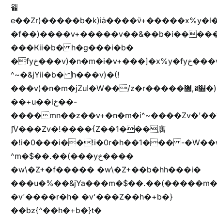
왩
e��Zr)�����b�k)iȧ����ٞv+�����x%y�l
�f��)����v+�����v��&��b�i�����
���Ҝii�b� h�g���i�b�
�fyخ���v)�n�m�i�v+���]�x%y�fyخ���v)ඊl��e��]�x+�m�f����v)�n�m�k&jYii�b�
^~�&jYii�b� h���v)�(!
���v)�n�m�jZuا�W��/z�r�����׫�,޲�)n��z�"��+�mn��z�"����h��+u��7����n��z�(�������j۫jب�X���޲ƥ����^��%���׫�ܥz�%���׫��b��h�W���+u��iخ��)�(!
��+u��iخ��-
����mn��z��v+�n�m�i^~����Zv�'
ޮ؜jV���Zv�!����{Z��1���庽
�!i�0���i��!i�0r�h��1��� -�W��w^�/z��ױ���~Z0m
^m�$��.��(���yخ����
�w\�Z+�f����� �w\�Z+��b�hh���i�
���u�%��&jYa���m�$��.��(�����m�$
�v'����r�h� �v'���Z��h�+b�}
��bz{^��h�+b�}t�