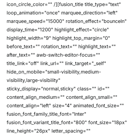
icon_circle_color="" /][fusion_title title_type="text"
loop_animation="once" marquee_direction="left"
marquee_speed="15000" rotation_effect="bounceIn"
display_time="1200" highlight_effect="circle"
highlight_width="9" highlight_top_margin="0"
before_text="" rotation_text="" highlight_text=""
after_text="" awb-switch-editor-focus=""
title_link="off" link_url="" link_target="_self"
hide_on_mobile="small-visibility,medium-
visibility,large-visibility"
sticky_display="normal,sticky" class="" id=""
content_align_medium="" content_align_small=""
content_align="left" size="4" animated_font_size=""
fusion_font_family_title_font="Inter"
fusion_font_variant_title_font="800" font_size="18px"
line_height="26px" letter_spacing=""