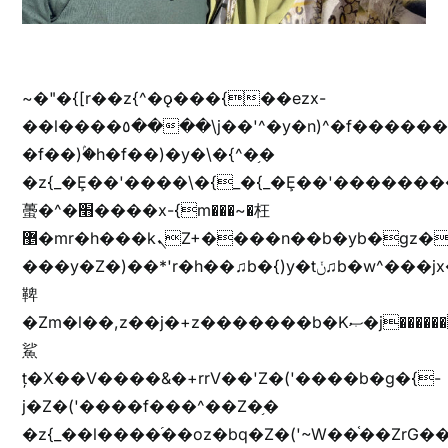
~�"�{[r��z{^�ǫ���{��ezx-
��l����٥����\j��'^�y�n)^�f��������ܦyخ�������ܥj��+"n)b�'%j���%����^r��z{bvf��)�������(!
�f��)ۢ�h�f��)�y�\�{^�֥�
�z{_�Ȩ��'����\�{_�{_�Ȩ��'��������
蠆�^�׫����x-{m���~�枉
޵�mr�h���kܢZ+����n��b�yb�gz���Zv�)q�[����k����1y��v+�v�)q�\�Z+v�)q�m{\�Z+jx�jب�ܩy�♫b�wb��-
���y�Z�)��*'r�h��♫b�{)y�tݩ♫b�w^���jx�jب��߱�m������{ߺȨ���z֦z֭j %k*.��hjםv+)����
鞞
�Zm�l��,z��j�+z�������b�Kޞ�j�������,ޮX����jx�z�Z���i�b���ҷ�v)�)�u�"��rz�bu�'����&jYo�ț�X��g��
鯊
ț�X��V����&�+rrV��'Z�('����b�g�{-
j�Z�('����f���^��Z�֥�
�z{_��l����֜��oz�bq�Z�('~W��֫��ZrG