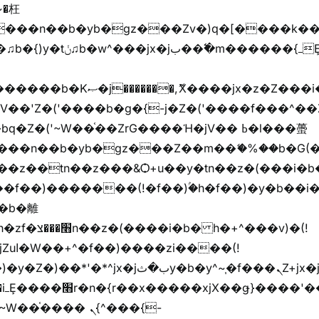
���z֦z֭j %k*.��hjםv+)����
ҷ�v)�)�u�"��rz�bu�'����&jYo�ț�X��g��
V��'Z�('����b�g�{-j�Z�('����f���^��
�Z�('~W��֫��ZrG����Ή�jV�� ߕ�l���蠆
��(!
y�b�y^~֧�f���ܢZ+jx�jب��^y�7jx�jب�ץk-
��핬
��� ܢ{^���{-