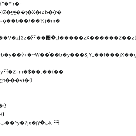
)Z���ț�X�ɩ♫b�{r�