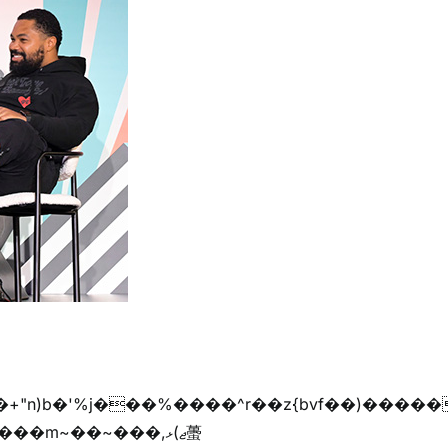
��m~��~���,ޖ)ޅ蠆