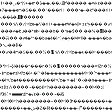
���z+z������
,޲f�����
�v�bu��*ek<���b� �m�$��.��%�׫��)��i�
�� �wl�'^��bu�!� )y�y�Mi� ���v�bu�ڞ)��*
����/z��[^�ǩ��h���~)mz�)iȭ�/z�t�����ۖ������������[^�ƭ��
�z{lzW����~��ƥ{h��������+���졢
���h��������+���(h��������+