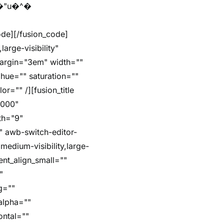
arge-visibility"
margin="3em" width=""
hue="" saturation=""
r="" /][fusion_title
5000"
dth="9"
"" awb-switch-editor-
,medium-visibility,large-
ent_align_small=""
"
g=""
alpha=""
ontal=""