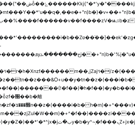
y�"����kj{"�*'r�-
mt���Y��*'u��q�,��e�+"n)b�)�v+��+"n)b�
���jX��g���^��ݲ֜��oz�bq�Z�('~W��֫��ZrG����Ή�jV��
^�f��)����zi����(!
y�b�y^~֧�f���ܢZ+jx�jب��^y�7jx�jب�ץk-