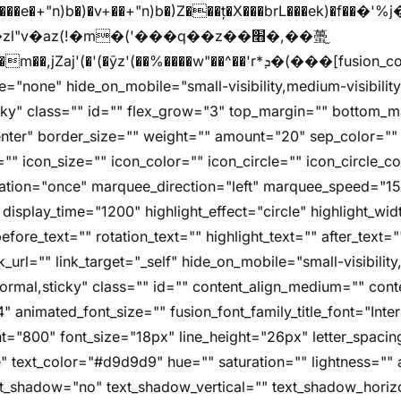
"v�az(!�m�('���q��z��׫�,��蠆֦
z'(��%����w"��^��'r*ܕ�(���[fusion_code][/fusion_code]
e="none" hide_on_mobile="small-visibility,medium-visibility,l
icky" class="" id="" flex_grow="3" top_margin="" bottom_
nter" border_size="" weight="" amount="20" sep_color="" 
"" icon_size="" icon_color="" icon_circle="" icon_circle_colo
imation="once" marquee_direction="left" marquee_speed="1
 display_time="1200" highlight_effect="circle" highlight_wi
fore_text="" rotation_text="" highlight_text="" after_text=
nk_url="" link_target="_self" hide_on_mobile="small-visibility
="normal,sticky" class="" id="" content_align_medium="" cont
4" animated_font_size="" fusion_font_family_title_font="Inter
font="800" font_size="18px" line_height="26px" letter_spacin
" text_color="#d9d9d9" hue="" saturation="" lightness="" 
xt_shadow="no" text_shadow_vertical="" text_shadow_horiz