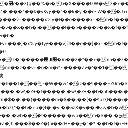
"vܩzg����ܩzɚ�W�{+�
��k�y,��e~W���J+u��yخ�J+u�왩
ȧ����ٞv+�����x%y�l��e����x+�m�f���Z
�v��&��b�i�����l��e����v��&�f��f
i�b�
(!

��� -�W��w^�/z��ױ���~Z0m�$��.��r��"�
m�$��.��(�����m�$��.��(��୧bz{l���r�
t� �v'��ܩzX�y��iؚ�ثy�b�w�׫q��z�b��jx%
)hi��rH+��ݦ�"�*'��b�f�rH+��ݦ�"�*'�f�����