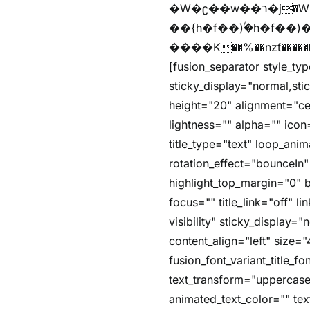
�W�ʗ��w��ר�j�W���e�+"n)b�)�v+��+"n)b�)Z���ț�X���brL���ek)�f��؜�'%j�"u�^�
��{h�f��)ۢ�h�f��)�zl
����K��%��nzƭ������m��,jZaj'(�'(�ȳ
[fusion_separator style_typ
sticky_display="normal,st
height="20" alignment="ce
lightness="" alpha="" icon=
title_type="text" loop_an
rotation_effect="bounceIn"
highlight_top_margin="0" be
focus="" title_link="off" li
visibility" sticky_display
content_align="left" size="
fusion_font_variant_title_
text_transform="uppercase
animated_text_color="" te