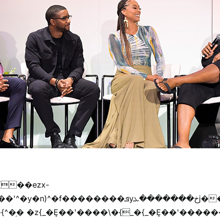
{��ezx-
�{^�֥� �z{_�Ȩ��'����\�{_�{_�Ȩ��'������