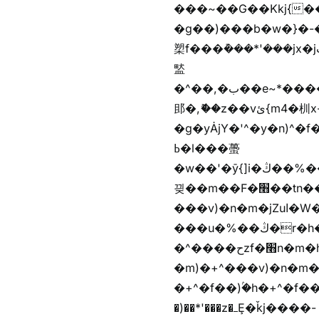
���~��G��Kkj{����("��ڞȭ��ݺ������Kkj{"�*'
�g��)���b�w�}�-�
槊f���݊���*'���jx�jب��%����f������v��f����zV�ѩ♫b�z~ǭ��b��/��%j�m�
盢
�^��,�ب��e~*������*'���������i�b��Zʋ��֜��]��ek'�zg��V�z[2z���ڶ�޽�����zX������Z��z{h���7��)
䢸�,ޮ��z��vئ{m4�杊x-
�g�yȦjY�'^�y�n)^�f��������ܦyخ�������ܥj��+"n)b�'%j�"u�b�y��ٞv+�~W��֫��b�y���&jY_��l
ߕ�l���蠆
�w��'�ȳ{]i�ױ��%��ڭ�r�h�Xnzƭ������m��,jZajױ�/z�(���y�Z+m�$��.��(��
끶��m��F�׫��tn��z��tn��z���&Ѻ+u��y�tn��z�(���i�b� h���v)�(!
���v)�n�m�jZuا�W��f��)�������(!�f��)ۢ�h�f��)�y�b��i�
���u�%��ڭ�r�h�ȭzf�׫��b�離
�^����حzf�׫n�m�h�zf�׫���צn��z�(����i�b� h�m)�+^���v)�(!
�m)�+^���v)�n�m�m���zjZuا�W��m)�+
�+^�f��)ۢ�h�+^�f��)�y�Z�)��*'�*^jx�jب�ث
�)��*'���z�ߺȨ�ǩj����-