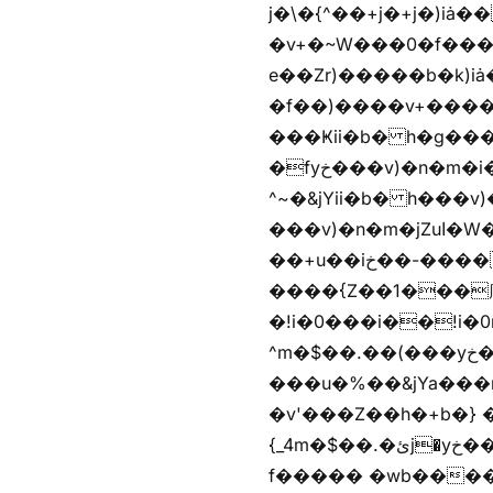
j�\�{^��+j�+j�)iȧ���׫r��z{g��%�i�jb�X��֫��lzW�yz�+��b�y����a�ר�j�W���e�+"n)b�)�v+��+"n)b�)Z���ț�X���brL���ek)�f��؜�'%j�
�v+�~W���0�f���^� ���^��k�y&yخ��^
e��Zr)�����b�k)i
�f��)����v+����
���Ҝii�b� h�g���
�fyخ���v)�n�m�i�v+���]�x%y�fyخ���v)ඊl��e��]�x+�m�f����v)�n�m�k&jYii�b�
^~�&jYii�b� h���v)�
���v)�n�m�jZuا�W��/z�r�����׫�,޲�)n��z�"��+�mn��z�"����h��+u��7����n��z�(�������j۫jب�X���޲ƥ����^��%���׫�ܥz�%���׫��b��h�W���+u��iخ��)�(!
��+u��iخ��-����mn��z��v+�n�m�i^~����Zv�'��1��� ޮ؜jV���Zv�!
����{Z��1���庽
�!i�0���i��!i�0r�h��1
^m�$��.��(���yخ���� �w\�Z+�f����� �w\�Z+��b�hh���i�
���u�%��&jYa���
�v'���Z��h�+b�} ��bz{^��h�+b�}
{_4m�$��.�ئj�yخ���� �wb���f����� �wb��m�$��.�ئj�vg���i� ���v)��蝲
f����� �wb����Z�)hi���$��Z�