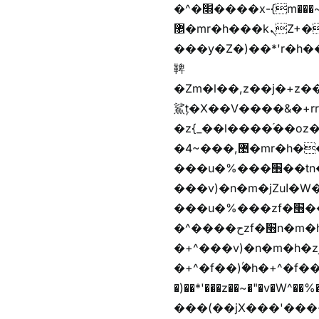
�^�׫����x-{m���~�枉
޵�mr�h���kܢZ+����n��b�yb�gz���Zv�)q�[����k����1y��v+�v�)q�\�Z+v�)q�m{\�Z+jx�jب�ܩy�♫b�wb��-
���y�Z�)��*'r�h��♫b�{)y�tݩ♫b�w^���jx�jب��߱�m������{ߺȨ
鞞
�Zm�l��,z��j�+z�������b�Kޞ�j�������,ޮX����jx�z�Z���i�b���
鯊ț�X��V����&�+rr
�z{_��l����֜��oz�bq
�4~���,޵�mr�h����n��b�yb�gz���Z��m��ޭ�%��b�G(���i�
���u�%���׫��tn��z��tn��z���&Ѻ+u��y�tn��z�(���i�b� h���v)�(!
���v)�n�m�jZuا�W��f��)�������(!�f��)ۢ�h�f��)�y�b��i�
���u�%���zf�׫��b�離
�^����حzf�׫n�m�h�zf�׫���צn��z�(����i�b� h�+^���v)�(!
�+^���v)�n�m�h�zjZuا�W��+^�f��)����zi��
�+^�f��)ۢ�h�+^�f��)�y�Z�)��*'�*^jx�jب�ث
�)��*'���z��~�"�v�W^��%�iߺȨ����׫r�n�{r��x�����xjX��ǥ}����'
���(��jX���'���~W��֫�