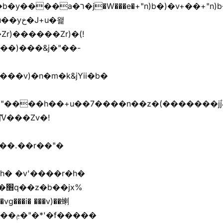
r)������Zr)�(!
��)���&j�"��-
h� �v'����r�h�