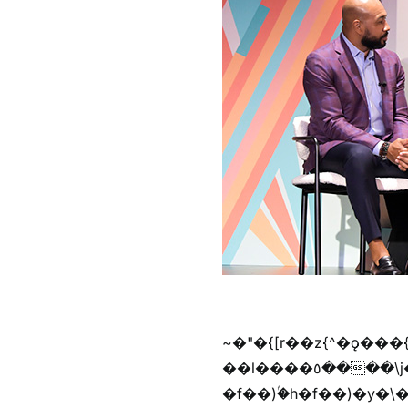
~�"�{[r��z{^�ǫ���
��l����٥����\j��'^�y�n)^�f��������ܦyخ�������ܥj��+"n)b�'%j���%����^r��z{bvf��)�������(!
�f��)ۢ�h�f��)�y�\