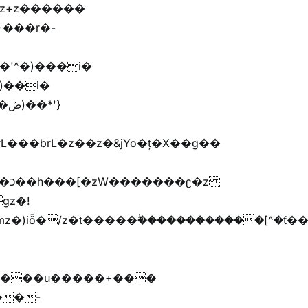
'}
�����G�׫n����޲�t�����ܢ{kj�u�G�׫�{ޮ��[^�ǩ���[^��Zr+r�M�[^
����u�����+���