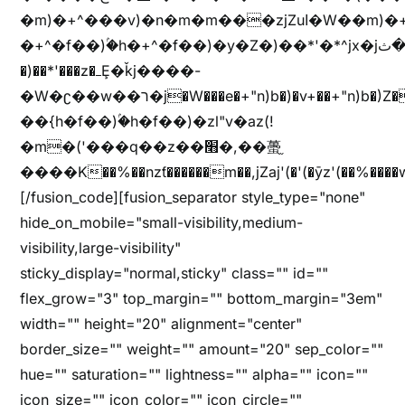
�m)�+^���v)�n�m�m���zjZuا�W��m)�+^�f��)����zi����(!
�+^�f��)ۢ�h�+^�f��)�y�Z�)��*'�*^jx�jب�ثy�b�y^~֧�f���ܢZ+jx�jب��^y�7jx�jب�ץk-
�)��*'���z�ߺȨ�ǩj����-
�W�ʗ��w��ר�j�W���e�+"n)b�)�v+��+"n)b�)Z���ț�X���brL���ek)�f��؜�'%j�"u�^�
��{h�f��)ۢ�h�f��)�zl"v�az(!
�m�('���q��z��׫�,��蠆֦
����K��%��nzƭ������m��,jZaj'(�'(�ȳz'(��%����w"��^��'r*ܕ�(���[f
[/fusion_code][fusion_separator style_type="none"
hide_on_mobile="small-visibility,medium-
visibility,large-visibility"
sticky_display="normal,sticky" class="" id=""
flex_grow="3" top_margin="" bottom_margin="3em"
width="" height="20" alignment="center"
border_size="" weight="" amount="20" sep_color=""
hue="" saturation="" lightness="" alpha="" icon=""
icon_size="" icon_color="" icon_circle=""