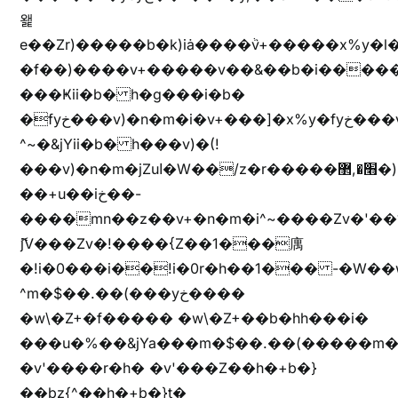
왩
e��Zr)�����b�k)iȧ����ٞv+�����x%y�l
�f��)����v+�����v��&��b�i�����
���Ҝii�b� h�g���i�b�
�fyخ���v)�n�m�i�v+���]�x%y�fyخ���v)ඊl��e��]�x+�m�f����v)�n�m�k&jYii�b�
^~�&jYii�b� h���v)�(!
���v)�n�m�jZuا�W��/z�r�����׫�,޲�)n��z�"��+�mn��z�"����h��+u��7����n��z�(�������j۫jب�X���޲ƥ����^��%���׫�ܥz�%���׫��b��h�W���+u��iخ��)�(!
��+u��iخ��-
����mn��z��v+�n�m�i^~����Zv�'
ޮ؜jV���Zv�!����{Z��1���庽
�!i�0���i��!i�0r�h��1��� -�W��w^�/z��ױ���~Z0m
^m�$��.��(���yخ����
�w\�Z+�f����� �w\�Z+��b�hh���i�
���u�%��&jYa���m�$��.��(�����m�$
�v'����r�h� �v'���Z��h�+b�}
��bz{^��h�+b�}t�