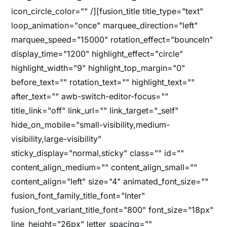
icon_circle_color="" /][fusion_title title_type="text"
loop_animation="once" marquee_direction="left"
marquee_speed="15000" rotation_effect="bounceIn"
display_time="1200" highlight_effect="circle"
highlight_width="9" highlight_top_margin="0"
before_text="" rotation_text="" highlight_text=""
after_text="" awb-switch-editor-focus=""
title_link="off" link_url="" link_target="_self"
hide_on_mobile="small-visibility,medium-
visibility,large-visibility"
sticky_display="normal,sticky" class="" id=""
content_align_medium="" content_align_small=""
content_align="left" size="4" animated_font_size=""
fusion_font_family_title_font="Inter"
fusion_font_variant_title_font="800" font_size="18px"
line_height="26px" letter_spacing=""