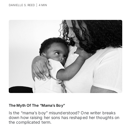
DANIELLE S. REED
|
4 MIN
The Myth Of The “Mama’s Boy”
Is the “mama’s boy” misunderstood? One writer breaks
down how raising her sons has reshaped her thoughts on
the complicated term.