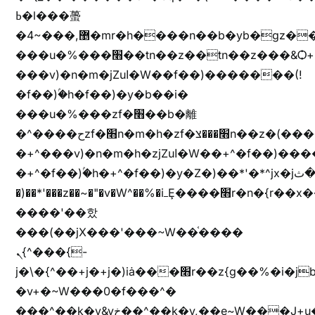
ߕ�l���蠆
�4~���,޵�mr�h����n��b�yb�gz���Z��m��ޭ�%��b�G(���i�
���u�%���׫��tn��z��tn��z���&Ѻ+u��y�tn��z�(���i�b� h���v)�(!
���v)�n�m�jZuا�W��f��)�������(!
�f��)ۢ�h�f��)�y�b��i�
���u�%���zf�׫��b�離
�^����حzf�׫n�m�h�zf�׫���צn��z�(����i�b� h�+^���v)�(!
�+^���v)�n�m�h�zjZuا�W��+^�f��)����zi����(!
�+^�f��)ۢ�h�+^�f��)�y�Z�)��*'�*^jx�jب�ثy�b�y^~֧�f���ܢZ+jx�jب��^y�7jx�jب�ץk-
�)��*'���z��~�"�v�W^��%�iߺȨ����׫r�n�{r��x�����xjX��ǥ}
����'��핬
���(��jX���'���~W��֫����
ܢ{^���{-
j�\�{^��+j�+j�)iȧ���׫r��z{g��%�i�jb�X��֫��lzW�yz�+��b�y����a�ר�j�W���e�+"n)b�)�v+��+"n)b�)Z���ț�X���brL���ek)�f��؜�'%j�"vܩzg����ܩzɚ�W�{+�
�v+�~W���0�f���^�
���^��k�y&yخ��^��k�y,��e~W���J+u��yخ�J+u�