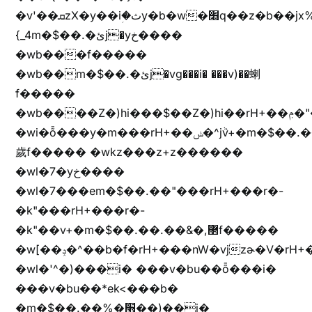
�v'��ܩzX�y��iؚ�ثy�b�w�׫q��z�b��jx%
{_4m�$��.�ئj�yخ����
�wb���f�����
�wb��m�$��.�ئj�vg���i� ���v)��蝲
f�����
�wb����Z�)hi���$��Z�)hi��rH+��ݦ�"�*'��b�f�rH+��ݦ�"�*'�f�����
�wi�ȭ���y�m���rH+��ݭ�^jٞv+�m�$��.��ޥ
歲f����� �wkz���z+z������
�wl�7�yخ����
�wl�7���em�$��.��"���rH+���r�-
�k"���rH+���r�-
�k"��v+�m�$��.��.��&�,޲f�����
�w[��ݚ�^��b�f�rH+���nW�vjzɚ�V�rH+���nW�vjzz'y���
�wl�'^�)���i� ���v�bu��ȭ���i�
���v�bu��*ek<���b�
�m�$��.��%�׫��)��i�