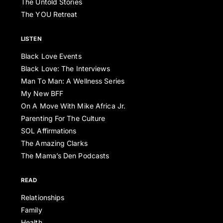
The Untold Stories
The YOU Retreat
LISTEN
Black Love Events
Black Love: The Interviews
Man To Man: A Wellness Series
My New BFF
On A Move With Mike Africa Jr.
Parenting For The Culture
SOL Affirmations
The Amazing Clarks
The Mama’s Den Podcasts
READ
Relationships
Family
Health