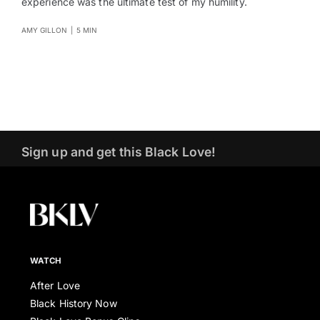
experience was the ultimate test of my humility.
AMY GILLON
|
5 MIN
Sign up and get this Black Love!
WATCH
After Love
Black History Now