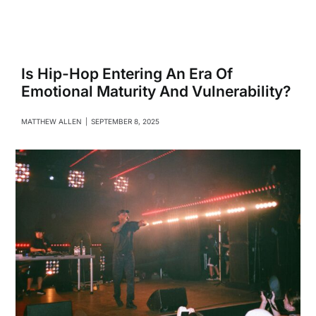
Navigati
Relationships
Family
Is Hip-Hop Entering An Era Of
Emotional Maturity And Vulnerability?
Health
MATTHEW ALLEN
|
SEPTEMBER 8, 2025
Intimacy
Business
Lifestyle
Entertainment