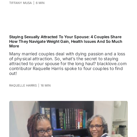
TIFFANY MUSA
|
6 MIN
Staying Sexually Attracted To Your Spouse: 4 Couples Share
How They Navigate Weight Gain, Health Issues And So Much
More
Many married couples deal with dying passion and a loss
of physical attraction. So, what’s the secret to staying
attracted to your spouse for the long haul? blacklove.com
contributor Raquelle Harris spoke to four couples to find
out!
RAQUELLE HARRIS
|
16 MIN