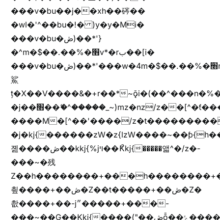
���v�bu��j��xh��硶��
�wl�'^��bu�!� )y�y�Mi�
���v�bu�ڞ)��*'}
�^m�$��.��%�׫v*�rب��[i�
���v�bu�ڞ)��*'���w�4m�$��.��%�׫nW�vjz��u�����brL���brL�z��z�&jYo�ț�X��g��
鯊
ț�X��V����&�+r�؜�*~ǭi�(��^���n�%�׭�����n���Zn�%�כ��h���[�zW�������ʗ�z
�j��׫��ޭ�^�����_~)mz�nz/z��[^�ƭ���������M�[^���gz�!
����M�[^��'����/z�t���������/z��[^�ǩ��h���~)mz�)iȭ�
�j�kj{������zW�z{lzW����~��ƥ{
졢����ڞ��kkj{%jױ��ޯKkj{�����앫^�/z�-
���~�残
Z��h��������+���h��������+
쵶����+��ڞ�Z��t�����+��ڞ�Z�
촶����+��-j״�����+���-
���~��G��Kkj{����("��ڞȭ��ݺ������Kkj{"�*'y�"����kj{"�*'r�-