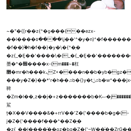
~�"�{[r��z{^�ǫ���{��ezx-
��l����٥����\j��'^�y�n)^�f��������ܦyخ�������ܥj��+"n)b�'%j���%����^r��z{bvf��)�������(!
�f��)ۢ�h�f��)�y�\�{^�֥�
�z{_�Ȩ��'����\�{_�{_�Ȩ��'��������
蠆�^�׫����x-{m���~�枉
޵�mr�h���kܢZ+����n��b�yb�gz���Zv�)q�[����k����1y��v+�v�)q�\�Z+v�)q�m{\�Z+jx�jب�ܩy�♫b�wb��-
���y�Z�)��*'r�h��♫b�{)y�tݩ♫b�w^���jx�jب��߱�m������{ߺȨ���z֦z֭j %k*.��hjםv+)����
鞞
�Zm�l��,z��j�+z�������b�Kޞ�j�������,ޮX����jx�z�Z���i�b���ҷ�v)�)�u�"��rz�bu�'����&jYo�ț�X��g��
鯊
ț�X��V����&�+rrV��'Z�('����b�g�{-
j�Z�('����f���^��Z�֥�
�z{_��l����֜��oz�bq�Z�('~W��֫��ZrG