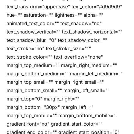
text_transform="uppercase" text_color="#d9d9d9"
hue="" saturation="" lightness="" alpha=""
animated_text_color="" text_shadow="no"
text_shadow_vertical="" text_shadow_horizontal=""
text_shadow_blur="0" text_shadow_color=""
text_stroke="no" text_stroke_size="1"
text_stroke_color="" text_overflow="none"
margin_top_medium="" margin_right_medium=""
margin_bottom_medium="" margin_left_medium=""
margin_top_small="" margin_right_small=""
margin_bottom_small="" margin_left_small=""
margin_top="0" margin_right=""
margin_bottom="30px" margin_left=""
margin_top_mobile="" margin_bottom_mobile=""
gradient_font="no" gradient_start_color=""
gradient_end_color="" gradient_start_position="0"