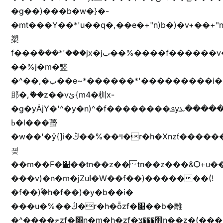
�g��)���b�w�}�-
�mt���Y��*'u��q�,��e�+"n)b�)�v+��+"n
槊
f���݊���*'���jx�jب��%����f������v��f����zV�ѩ♫b�z~ǭ��b��/
��%j�m�盢
�^��,�ب��e~*������*'���������i�b��Zʋ��֜��]��ek'�zg��V�z[2z���ڶ�޽�����zX������Z��z{h���7��)
䢸�,ޮ��z��vئ{m4�杊x-
�g�yȦjY�'^�y�n)^�f��������ܦyخ�������ܥj��+"n)b�'%j�"u�b�y��ٞv+�~W��֫��b�y���&jY_��l���jX��g���^��ݲ֜��oz�bq�Z�('~W��֫��ZrG����Ή�jV��
ߕ�l���蠆
�w��'�ȳ{]i�ױ��%��ڭ�r�h�Xnzƭ������m��,jZajױ�/z�(���y�Z+m�$��.��(��
끶
��m��F�׫��tn��z��tn��z���&Ѻ+u��y�tn��z�(���i�b� h���v)�(!
���v)�n�m�jZuا�W��f��)�������(!
�f��)ۢ�h�f��)�y�b��i�
���u�%��ڭ�r�h�ȭzf�׫��b�離
�^����حzf�׫n�m�h�zf�׫���צn��z�(����i�b� h�m)�+^���v)�(!