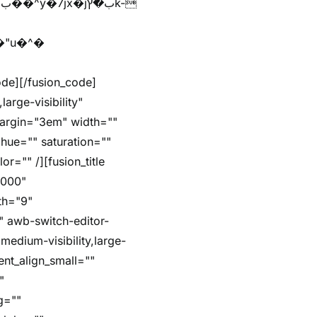
arge-visibility"
margin="3em" width=""
hue="" saturation=""
r="" /][fusion_title
5000"
dth="9"
"" awb-switch-editor-
,medium-visibility,large-
ent_align_small=""
"
g=""