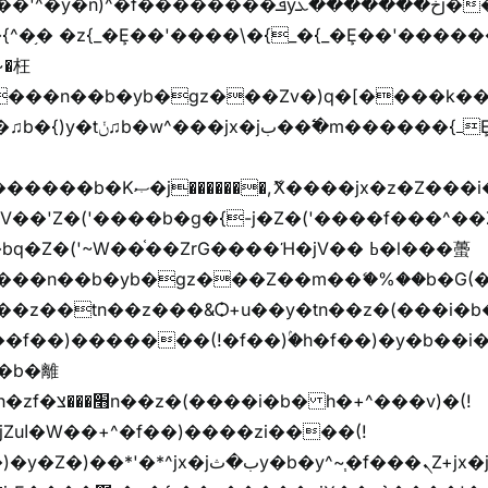
�{^�֥� �z{_�Ȩ��'����\�{_�{_�Ȩ��'������
���z֦z֭j %k*.��hjםv+)����
ҷ�v)�)�u�"��rz�bu�'����&jYo�ț�X��g��
V��'Z�('����b�g�{-j�Z�('����f���^��
�Z�('~W��֫��ZrG����Ή�jV�� ߕ�l���蠆
��(!
y�b�y^~֧�f���ܢZ+jx�jب��^y�7jx�jب�ץk-