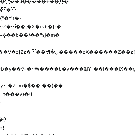
����u�����+���
)Z���ț�X�ɩ♫b�{r�