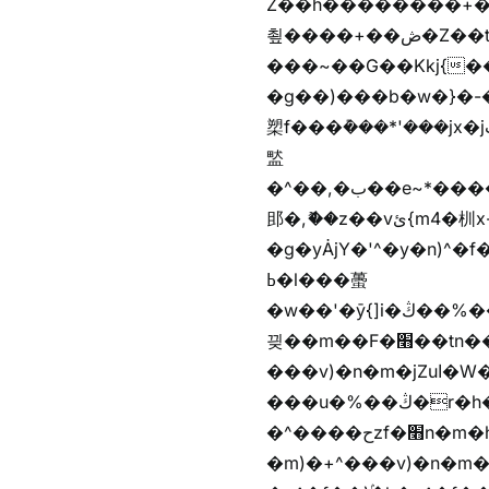
Z��h��������+
쵶����+��ڞ�Z��t�����+��ڞ�Z�촶����+��-j״�����+���-
���~��G��Kkj{����("��ڞȭ��ݺ������Kkj{"�*'
�g��)���b�w�}�-�
槊f���݊���*'���jx�jب��%����f������v��f����zV�ѩ♫b�z~ǭ��b��/��%j�m�
盢
�^��,�ب��e~*������*'���������i�b��Zʋ��֜��]��ek'�zg��V�z[2z���ڶ�޽�����zX������Z��z{h���7��)
䢸�,ޮ��z��vئ{m4�杊x-
�g�yȦjY�'^�y�n)^�f��������ܦyخ�������ܥj��+"n)b�'%j�"u�b�y��ٞv+�~W��֫��b�y���&jY_��l
ߕ�l���蠆
�w��'�ȳ{]i�ױ��%��ڭ�r�h�Xnzƭ������m��,jZajױ�/z�(���y�Z+m�$��.��(��
끶��m��F�׫��tn��z��tn��z���&Ѻ+u��y�tn��z�(���i�b� h���v)�(!
���v)�n�m�jZuا�W��f��)�������(!�f��)ۢ�h�f��)�y�b��i�
���u�%��ڭ�r�h�ȭzf�׫��b�離
�^����حzf�׫n�m�h�zf�׫���צn��z�(����i�b� h�m)�+^���v)�(!
�m)�+^���v)�n�m�m���zjZuا�W��m)�+