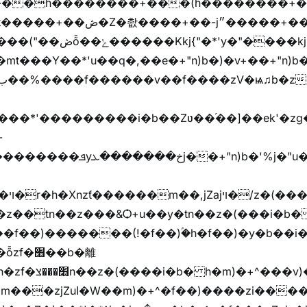
���h��������+���(h��������+
y�"����kj{"�*'r�-
mt���Y��*'u��q�,��e�+"n)b�)�v+��+"n)b�
���jX��g���^��ݲ֜��oz�bq�Z�('~W��֫��ZrG����Ή�jV��
^�f��)����zi����(!