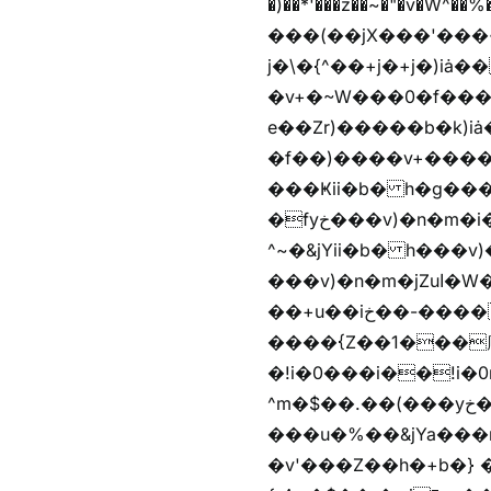
�)��*'���z��~�"�v�W^��%�iߺȨ����׫r�n�{r��x�����xjX��ǥ}����'
���(��jX���'���~W��֫�
j�\�{^��+j�+j�)iȧ���׫r��z{g��%�i�jb�X��֫��lzW�yz�+��b�y����a�ר�j�W���e�+"n)b�)�v+��+"n)b�)Z���ț�X���brL���ek)�f��؜�'%j�
�v+�~W���0�f���^� ���^��k�y&yخ��^
e��Zr)�����b�k)i
�f��)����v+����
���Ҝii�b� h�g���
�fyخ���v)�n�m�i�v+���]�x%y�fyخ���v)ඊl��e��]�x+�m�f����v)�n�m�k&jYii�b�
^~�&jYii�b� h���v)�
���v)�n�m�jZuا�W��/z�r�����׫�,޲�)n��z�"��+�mn��z�"����h��+u��7����n��z�(�������j۫jب�X���޲ƥ����^��%���׫�ܥz�%���׫��b��h�W���+u��iخ��)�(!
��+u��iخ��-����mn��z��v+�n�m�i^~����Zv�'��1��� ޮ؜jV���Zv�!
����{Z��1���庽
�!i�0���i��!i�0r�h��1
^m�$��.��(���yخ���� �w\�Z+�f����� �w\�Z+��b�hh���i�
���u�%��&jYa���
�v'���Z��h�+b�} ��bz{^��h�+b�}