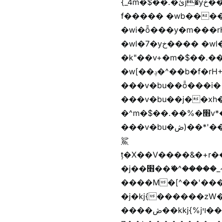
{_4m�$��.�ئj�yخ���� �wb���f����� �wb��m�$��.�ئj�vg���i� ���v)��蝲
f����� �wb����Z�)hi���$��Z�
�wi�ȭ���y�m���rH+��ݭ�^jٞv+�m�$��.��ޥ歲f����� �wkz
�wl�7�yخ���� �wl�7���em�$��.��"���rH+���r�-�k"���rH+���r�-
�k"��v+�m�$��.��.��&�
�w[��ݚ�^��b�f�rH+���nW�vjzɚ�V�rH+���nW�vjzz'y��� �wl�'^�)���i�
���v�bu��ȭ���i� ��
���v�bu��j��xh��硶
�^m�$��.��%�׫v*�rب��[i�
���v�bu�ڞ)��*'���w�4m�$��.��%�׫nW�vjz��u�����brL���brL�z��z�&jYo�ț�X��g��
鯊
ț�X��V����&�+r�؜�*~ǭi�(��^���n�%�׭�����n���Zn�%�כ��h���[�zW�������ʗ�z
�j��׫��ޭ�^�����_~)mz�nz/z��[^�ƭ���������M�[^���gz�!
����M�[^��'����/z�t�����
�j�kj{������zW
����ڞ��kkj{%jױ��ޯKkj{�����앫^�/z�-���~�残