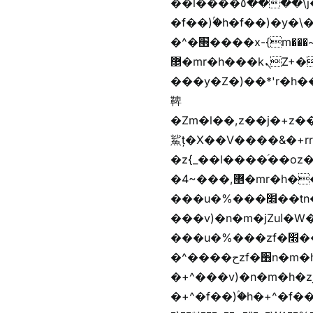
��l����٥����\j��'^�y�n)^�f��������ܦyخ�������ܥj��+"n)b�'%j���%����^r��z{bvf��)�������(!
�f��)ۢ�h�f��)�y�\
�^�׫����x-{m���~�枉
޵�mr�h���kܢZ+����n��b�yb�gz���Zv�)q�[����k����1y��v+�v�)q�\�Z+v�)q�m{\�Z+jx�jب�ܩy�♫b�wb��-
���y�Z�)��*'r�h��♫b�{)y�tݩ♫b�w^���jx�jب��߱�m������{ߺȨ
鞞
�Zm�l��,z��j�+z�������b�Kޞ�j�������,ޮX����jx�z�Z���i�b���
鯊ț�X��V����&�+rr
�z{_��l����֜��oz�bq
�4~���,޵�mr�h����n��b�yb�gz���Z��m��ޭ�%��b�G(���i�
���u�%���׫��tn��z��tn��z���&Ѻ+u��y�tn��z�(���i�b� h���v)�(!
���v)�n�m�jZuا�W��f��)�������(!�f��)ۢ�h�f��)�y�b��i�
���u�%���zf�׫��b�離
�^����حzf�׫n�m�h�zf�׫���צn��z�(����i�b� h�+^���v)�(!
�+^���v)�n�m�h�zjZuا�W��+^�f��)����zi��
�+^�f��)ۢ�h�+^�f��)�y�Z�)��*'�*^jx�jب�ث