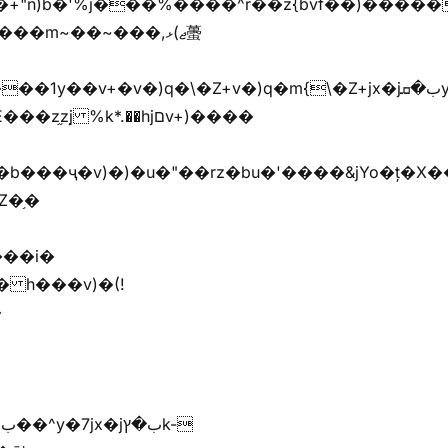
��m~��~���,ޖ)ޅ蠆
Z�֥�