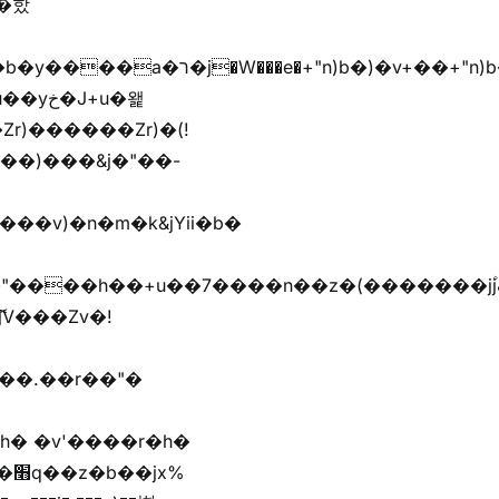
r)������Zr)�(!
��)���&j�"��-
h� �v'����r�h�