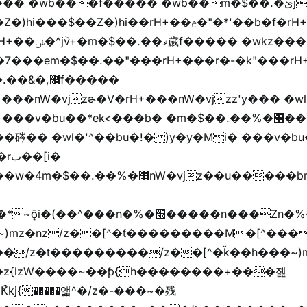
)hi��rH+��ݦ�"�*'��b�f�rH+��ݦ�"�*'�f�����
���z+z������
,޲f�����
�v�bu��*ek<���b� �m�$��.��%�׫��)��i�
�� �wl�'^��bu�!� )y�y�Mi� ���v�bu�ڞ)��*
����/z��[^�ǩ��h���~)mz�)iȭ�/z�t�����ۖ������������[^�ƭ��
�z{lzW����~��ƥ{h��������+���졢