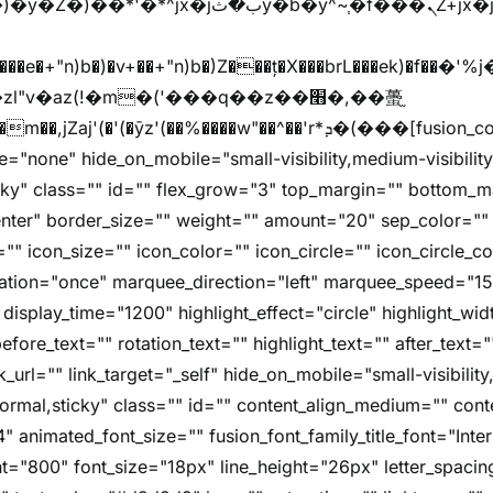
y�b�y^~֧�f���ܢZ+jx�jب��^y�7jx�jب�ץk-
"v�az(!�m�('���q��z��׫�,��蠆֦
z'(��%����w"��^��'r*ܕ�(���[fusion_code][/fusion_code]
e="none" hide_on_mobile="small-visibility,medium-visibility,l
icky" class="" id="" flex_grow="3" top_margin="" bottom_
nter" border_size="" weight="" amount="20" sep_color="" 
"" icon_size="" icon_color="" icon_circle="" icon_circle_colo
imation="once" marquee_direction="left" marquee_speed="1
 display_time="1200" highlight_effect="circle" highlight_wi
fore_text="" rotation_text="" highlight_text="" after_text=
nk_url="" link_target="_self" hide_on_mobile="small-visibility
="normal,sticky" class="" id="" content_align_medium="" cont
4" animated_font_size="" fusion_font_family_title_font="Inter
font="800" font_size="18px" line_height="26px" letter_spacin