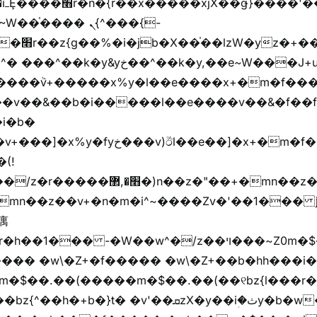
��핬
��� ܢ{^���{-
"vܩzg����ܩzɚ�W�{+�
��k�y,��e~W���J+u��yخ�J+u�왩
ȧ����ٞv+�����x%y�l��e����x+�m�f���Z
�v��&��b�i�����l��e����v��&�f��f
i�b�
(!

��� -�W��w^�/z��ױ���~Z0m�$��.��r��"�
m�$��.��(�����m�$��.��(��୧bz{l���r�
t� �v'��ܩzX�y��iؚ�ثy�b�w�׫q��z�b��jx%