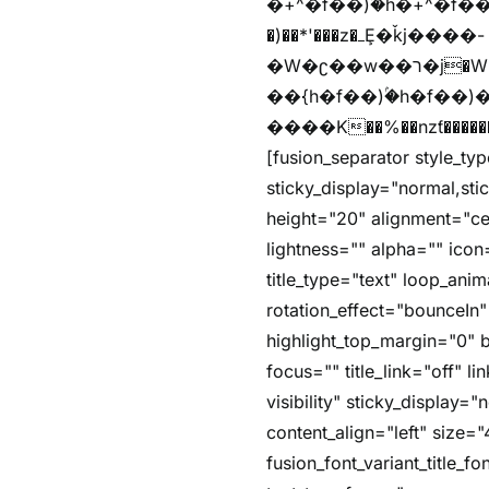
�+^�f��)ۢ�h�+^�f��)�y�Z�)��*'�*^jx�jب�ث
�)��*'���z�ߺȨ�ǩj����-
�W�ʗ��w��ר�j�W���e�+"n)b�)�v+��+"n)b�)Z���ț�X���brL���ek)�f��؜�'%j�"u�^�
��{h�f��)ۢ�h�f��)�zl
����K��%��nzƭ������m��,jZaj'(�'(�ȳ
[fusion_separator style_typ
sticky_display="normal,st
height="20" alignment="ce
lightness="" alpha="" icon=
title_type="text" loop_an
rotation_effect="bounceIn"
highlight_top_margin="0" be
focus="" title_link="off" li
visibility" sticky_display
content_align="left" size="
fusion_font_variant_title_