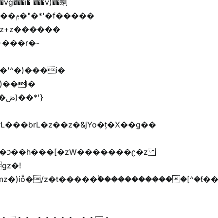
'}
�����G�׫n����޲�t�����ܢ{kj�u�G�׫�{ޮ��[^�ǩ���[^��Zr+r�M�[^