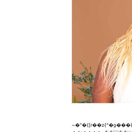
~�"�{[r��z{^�ǫ���