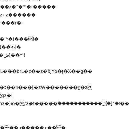
'}
�����G�׫n����޲�t�����ܢ{kj�u�G�׫�{ޮ��[^�ǩ���[^��Zr+r�M�[^
����u�����+���