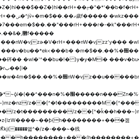
)hi��rH+��ݦ�"�*'��b�f�rH+��ݦ�"�*'�f�����
���z+z������
,޲f�����
�v�bu��*ek<���b� �m�$��.��%�׫��)��i�
�� �wl�'^��bu�!� )y�y�Mi� ���v�bu�ڞ)��*
����/z��[^�ǩ��h���~)mz�)iȭ�/z�t�����ۖ������������[^�ƭ��
�z{lzW����~��ƥ{h��������+���졢
���h��������+���(h��������+