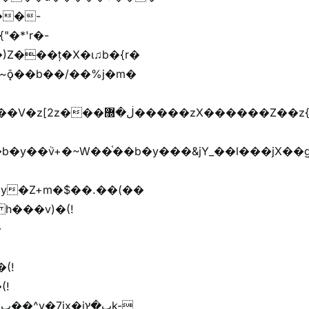
)Z���ț�X�ɩ♫b�{r�