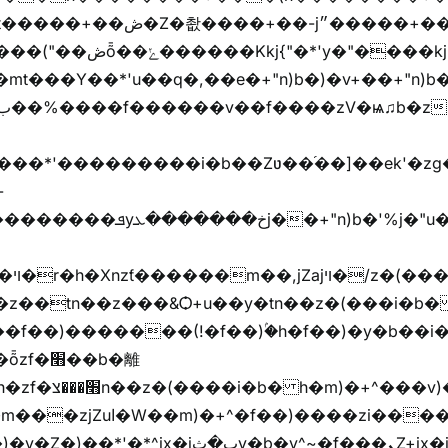
y�"����kj{"�*'r�-
mt���Y��*'u��q�,��e�+"n)b�)�v+��+"n)b�
���jX��g���^��ݲ֜��oz�bq�Z�('~W��֫��ZrG����Ή�jV��
^�f��)����zi����(!
y�b�y^~֧�f���ܢZ+jx�jب��^y�7jx�jب�ץk-