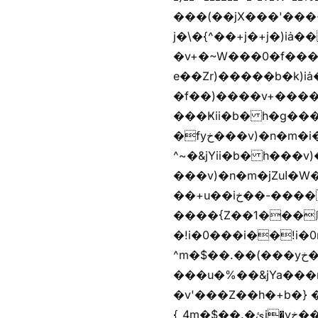
���(��jX���'���~W��֫�
j�\�{^��+j�+j�)iȧ���׫r��z{g��%�i�jb�X��֫��lzW�yz�+��b�y����a�ר�j�W���e�+"n)b�)�v+��+"n)b�)Z���ț�X���brL���ek)�f��؜�'%j�
�v+�~W���0�f���^� ���^��k�y&yخ��^
e��Zr)�����b�k)i
�f��)����v+����
���Ҝii�b� h�g���
�fyخ���v)�n�m�i�v+���]�x%y�fyخ���v)ඊl��e��]�x+�m�f����v)�n�m�k&jYii�b�
^~�&jYii�b� h���v)�
���v)�n�m�jZuا�W��/z�r�����׫�,޲�)n��z�"��+�mn��z�"����h��+u��7����n��z�(�������j۫jب�X���޲ƥ����^��%���׫�ܥz�%���׫��b��h�W���+u��iخ��)�(!
��+u��iخ��-����mn��z��v+�n�m�i^~����Zv�'��1��� ޮ؜jV���Zv�!
����{Z��1���庽
�!i�0���i��!i�0r�h��1
^m�$��.��(���yخ���� �w\�Z+�f����� �w\�Z+��b�hh���i�
���u�%��&jYa���
�v'���Z��h�+b�} ��bz{^��h�+b�}
{_4m�$��.�ئj�yخ���� �wb���f����� �wb��m�$��.�ئj�vg���i� ���v)��蝲