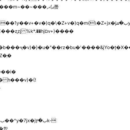
��m~��~���,ޖ)ޅ蠆
Z�֥�