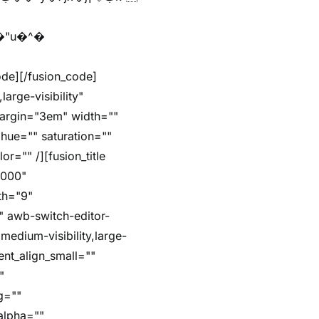
arge-visibility"
margin="3em" width=""
hue="" saturation=""
r="" /][fusion_title
5000"
dth="9"
"" awb-switch-editor-
,medium-visibility,large-
ent_align_small=""
"
g=""
alpha=""