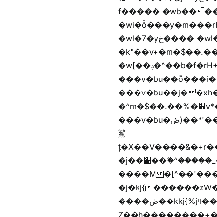
f����� �wb����Z�)hi���$��Z�
�wi�ȭ���y�m���rH+��ݭ�^jٞv+�m�$��.��ޥ歲f����� �wkz
�wl�7�yخ���� �wl�7���em�$��.��"���rH+���r�-�k"���rH+���r�-
�k"��v+�m�$��.��.��&�
�w[��ݚ�^��b�f�rH+���nW�vjzɚ�V�rH+���nW�vjzz'y��� �wl�'^�)���i�
���v�bu��ȭ���i� ��
���v�bu��j��xh��硶
�^m�$��.��%�׫v*�rب��[i�
���v�bu�ڞ)��*'���w�4m�$��.��%�׫nW�vjz��u�����brL���brL�z��z�&jYo�ț�X��g��
鯊
ț�X��V����&�+r�؜�*~ǭi�(��^���n�%�׭�����n���Zn�%�כ��h���[�zW�������ʗ�z
�j��׫��ޭ�^�����_~)mz�nz/z��[^�ƭ���������M�[^���gz�!
����M�[^��'����/z�t�����
�j�kj{������zW
����ڞ��kkj{%jױ��ޯKkj{�����앫^�/z�-���~�残
Z��h��������+