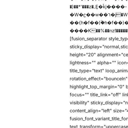
�)��*'���z�ߺȨ�ǩj����-
�W�ʗ��w��ר�j�W���e�+"n)b�)�v+��+"n)b�)Z���ț�X���brL���ek)�f��؜�'%j�"u�^�
��{h�f��)ۢ�h�f��)�zl
����K��%��nzƭ������m��,jZaj'(�'(�ȳ
[fusion_separator style_typ
sticky_display="normal,st
height="20" alignment="ce
lightness="" alpha="" icon=
title_type="text" loop_an
rotation_effect="bounceIn"
highlight_top_margin="0" be
focus="" title_link="off" li
visibility" sticky_display
content_align="left" size="
fusion_font_variant_title_
text_transform="uppercase