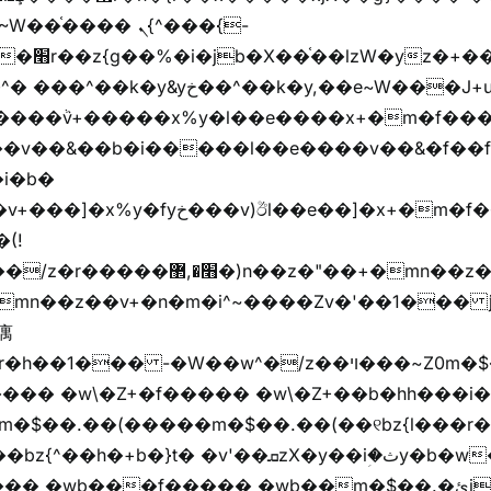
��� ܢ{^���{-
"vܩzg����ܩzɚ�W�{+�
��k�y,��e~W���J+u��yخ�J+u�왩
ȧ����ٞv+�����x%y�l��e����x+�m�f���Z
�v��&��b�i�����l��e����v��&�f��f
i�b�
(!

��� -�W��w^�/z��ױ���~Z0m�$��.��r��"�
m�$��.��(�����m�$��.��(��୧bz{l���r�
t� �v'��ܩzX�y��iؚ�ثy�b�w�׫q��z�b��jx%