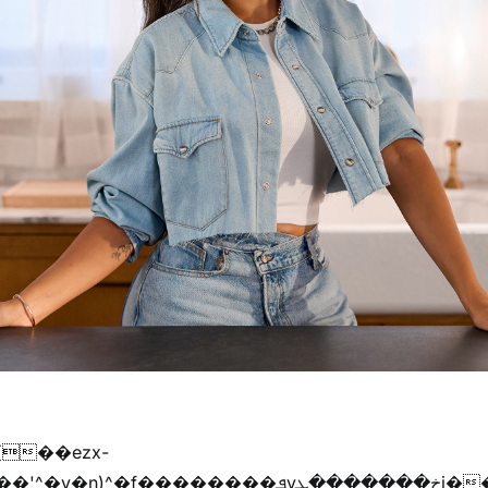
{��ezx-