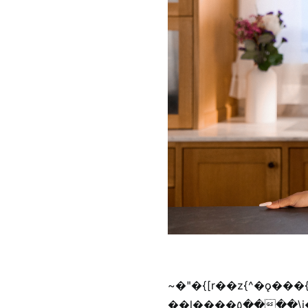
~�"�{[r��z{^�ǫ���
��l����٥����\j��'^�y�n)^�f��������ܦyخ�������ܥj��+"n)b�'%j���%����^r��z{bvf��)�������(!