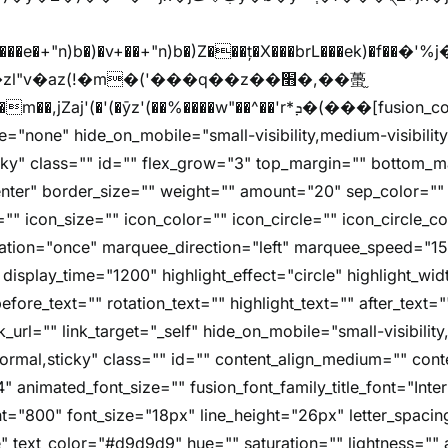
"v�az(!�m�('���q��z��׫�,��蠆֦
z'(��%����w"��^��'r*ܕ�(���[fusion_code][/fusion_code]
e="none" hide_on_mobile="small-visibility,medium-visibility,l
icky" class="" id="" flex_grow="3" top_margin="" bottom_
nter" border_size="" weight="" amount="20" sep_color="" 
"" icon_size="" icon_color="" icon_circle="" icon_circle_colo
imation="once" marquee_direction="left" marquee_speed="1
 display_time="1200" highlight_effect="circle" highlight_wi
fore_text="" rotation_text="" highlight_text="" after_text=
nk_url="" link_target="_self" hide_on_mobile="small-visibility
="normal,sticky" class="" id="" content_align_medium="" cont
4" animated_font_size="" fusion_font_family_title_font="Inter
font="800" font_size="18px" line_height="26px" letter_spacin
" text_color="#d9d9d9" hue="" saturation="" lightness="" 