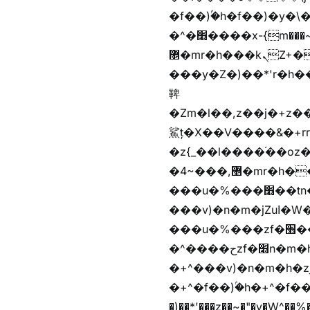
�f��)ۢ�h�f��)�y�\
�^�׫����x-{m���~�枉
޵�mr�h���kܢZ+����n��b�yb�gz���Zv�)q�[����k����1y��v+�v�)q�\�Z+v�)q�m{\�Z+jx�jب�ܩy�♫b�wb��-
���y�Z�)��*'r�h��♫b�{)y�tݩ♫b�w^���jx�jب��߱�m������{ߺȨ
鞞
�Zm�l��,z��j�+z�������b�Kޞ�j�������,ޮX����jx�z�Z���i�b���
鯊ț�X��V����&�+rr
�z{_��l����֜��oz�bq
�4~���,޵�mr�h����n��b�yb�gz���Z��m��ޭ�%��b�G(���i�
���u�%���׫��tn��z��tn��z���&Ѻ+u��y�tn��z�(���i�b� h���v)�(!
���v)�n�m�jZuا�W��f��)�������(!�f��)ۢ�h�f��)�y�b��i�
���u�%���zf�׫��b�離
�^����حzf�׫n�m�h�zf�׫���צn��z�(����i�b� h�+^���v)�(!
�+^���v)�n�m�h�zjZuا�W��+^�f��)����zi��
�+^�f��)ۢ�h�+^�f��)�y�Z�)��*'�*^jx�jب�ث
�)��*'���z��~�"�v�W^��%�iߺȨ����׫r�n�{r��x�����xjX��ǥ}����'