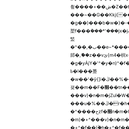
쵶����+��ڞ�Z��t�����+��ڞ�Z�촶����+��-j״�����+���-
���~��G��Kkj{����("��ڞȭ��ݺ������Kkj{"�*'
�g��)���b�w�}�-�
槊f���݊���*'���jx�jب��%����f������v��f����zV�ѩ♫b�z~ǭ��b��/��%j�m�
盢
�^��,�ب��e~*������*'���������i�b��Zʋ��֜��]��ek'�zg��V�z[2z���ڶ�޽�����zX������Z��z{h���7��)
䢸�,ޮ��z��vئ{m4�杊x-
�g�yȦjY�'^�y�n)^�f��������ܦyخ�������ܥj��+"n)b�'%j�"u�b�y��ٞv+�~W��֫��b�y���&jY_��l
ߕ�l���蠆
�w��'�ȳ{]i�ױ��%��ڭ�r�h�Xnzƭ������m��,jZajױ�/z�(���y�Z+m�$��.��(��
끶��m��F�׫��tn��z��tn��z���&Ѻ+u��y�tn��z�(���i�b� h���v)�(!
���v)�n�m�jZuا�W��f��)�������(!�f��)ۢ�h�f��)�y�b��i�
���u�%��ڭ�r�h�ȭzf�׫��b�離
�^����حzf�׫n�m�h�zf�׫���צn��z�(����i�b� h�m)�+^���v)�(!
�m)�+^���v)�n�m�m���zjZuا�W��m)�+
�+^�f��)ۢ�h�+^�f��)�y�Z�)��*'�*^jx�jب�ث