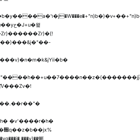
r)������Zr)�(!
��)���&j�"��-
h� �v'����r�h�