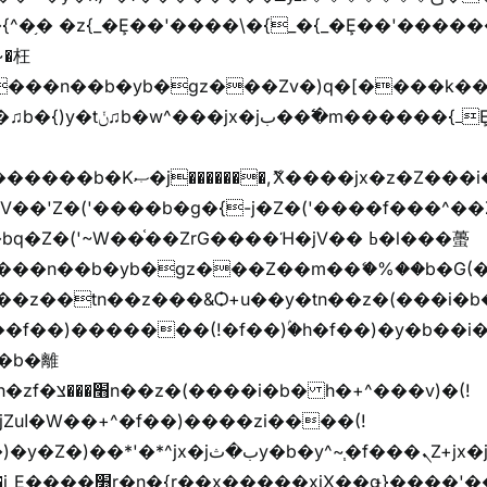
�{^�֥� �z{_�Ȩ��'����\�{_�{_�Ȩ��'������
���z֦z֭j %k*.��hjםv+)����
ҷ�v)�)�u�"��rz�bu�'����&jYo�ț�X��g��
V��'Z�('����b�g�{-j�Z�('����f���^��
�Z�('~W��֫��ZrG����Ή�jV�� ߕ�l���蠆
��(!
y�b�y^~֧�f���ܢZ+jx�jب��^y�7jx�jب�ץk-
��핬