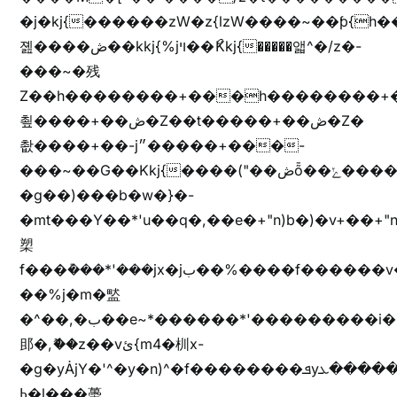
�j�kj{������zW�z{lzW����~��ƥ{
졢����ڞ��kkj{%jױ��ޯKkj{�����앫^�/z�-
���~�残
Z��h��������+���h��������+
쵶����+��ڞ�Z��t�����+��ڞ�Z�
촶����+��-j״�����+���-
���~��G��Kkj{����("��ڞȭ��ݺ������Kkj{"�*'y�"����kj{"�*'r�-
�g��)���b�w�}�-
�mt���Y��*'u��q�,��e�+"n)b�)�v+��+"n
槊
f���݊���*'���jx�jب��%����f������v��f����zV�ѩ♫b�z~ǭ��b��/
��%j�m�盢
�^��,�ب��e~*������*'���������i�b��Zʋ��֜��]��ek'�zg��V�z[2z���ڶ�޽�����zX������Z��z{h���7��)
䢸�,ޮ��z��vئ{m4�杊x-
�g�yȦjY�'^�y�n)^�f��������ܦyخ�������ܥj��+"n)b�'%j�"u�b�y��ٞv+�~W��֫��b�y���&jY_��l���jX��g���^��ݲ֜��oz�bq�Z�('~W��֫��ZrG����Ή�jV��
ߕ�l���蠆