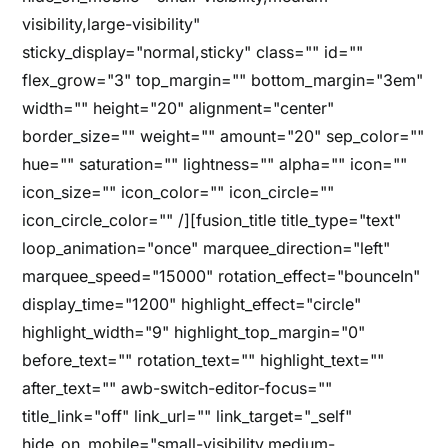
visibility,large-visibility"
sticky_display="normal,sticky" class="" id=""
flex_grow="3" top_margin="" bottom_margin="3em"
width="" height="20" alignment="center"
border_size="" weight="" amount="20" sep_color=""
hue="" saturation="" lightness="" alpha="" icon=""
icon_size="" icon_color="" icon_circle=""
icon_circle_color="" /][fusion_title title_type="text"
loop_animation="once" marquee_direction="left"
marquee_speed="15000" rotation_effect="bounceIn"
display_time="1200" highlight_effect="circle"
highlight_width="9" highlight_top_margin="0"
before_text="" rotation_text="" highlight_text=""
after_text="" awb-switch-editor-focus=""
title_link="off" link_url="" link_target="_self"
hide_on_mobile="small-visibility,medium-