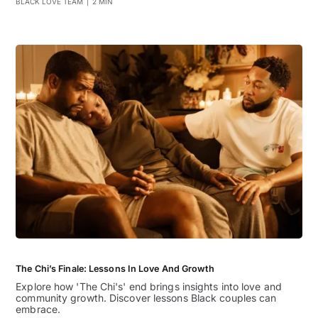
BLACK LOVE TEAM
|
2 MIN
The Chi’s Finale: Lessons In Love And Growth
Explore how 'The Chi's' end brings insights into love and
community growth. Discover lessons Black couples can
embrace.