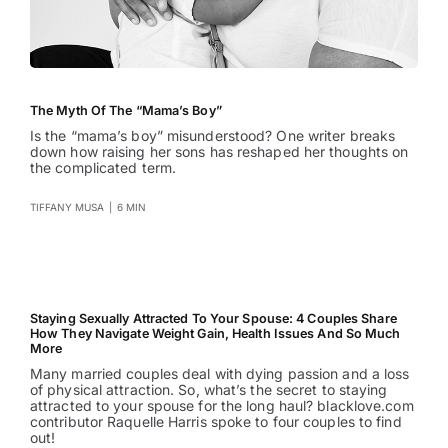
The Myth Of The “Mama’s Boy”
Is the “mama’s boy” misunderstood? One writer breaks
down how raising her sons has reshaped her thoughts on
the complicated term.
TIFFANY MUSA
|
6 MIN
Staying Sexually Attracted To Your Spouse: 4 Couples Share
How They Navigate Weight Gain, Health Issues And So Much
More
Many married couples deal with dying passion and a loss
of physical attraction. So, what’s the secret to staying
attracted to your spouse for the long haul? blacklove.com
contributor Raquelle Harris spoke to four couples to find
out!