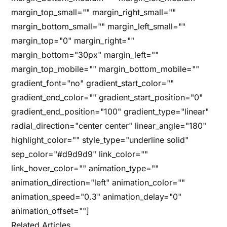
margin_top_small="" margin_right_small=""
margin_bottom_small="" margin_left_small=""
margin_top="0" margin_right=""
margin_bottom="30px" margin_left=""
margin_top_mobile="" margin_bottom_mobile=""
gradient_font="no" gradient_start_color=""
gradient_end_color="" gradient_start_position="0"
gradient_end_position="100" gradient_type="linear"
radial_direction="center center" linear_angle="180"
highlight_color="" style_type="underline solid"
sep_color="#d9d9d9" link_color=""
link_hover_color="" animation_type=""
animation_direction="left" animation_color=""
animation_speed="0.3" animation_delay="0"
animation_offset=""]
Related Articles