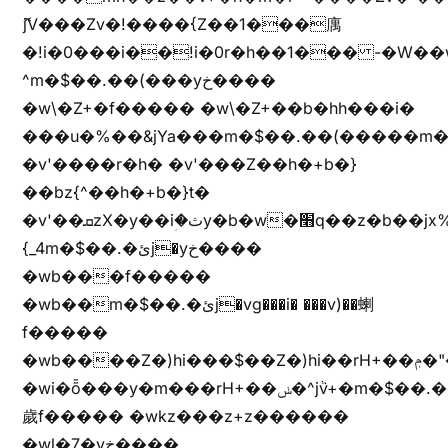
ޮ؜jV���Zv�!����{Z��1���庽
�!i�0���i��!i�0r�h��1��� -�W��w^�/z��ױ���~Z0m
^m�$��.��(���yخ����
�w\�Z+�f����� �w\�Z+��b�hh���i�
���u�%��&jYa���m�$��.��(�����m�$
�v'����r�h� �v'���Z��h�+b�}
��bz{^��h�+b�}t�
�v'��ܩzX�y��iؚ�ثy�b�w�׫q��z�b��jx%
{_4m�$��.�ئj�yخ����
�wb���f�����
�wb��m�$��.�ئj�vg���i� ���v)��蝲
f�����
�wb����Z�)hi���$��Z�)hi��rH+��ݦ�"�*'��b�f�rH+��ݦ�"�*'�f�����
�wi�ȭ���y�m���rH+��ݭ�^jٞv+�m�$��.��ޥ
歲f����� �wkz���z+z������
�wl�7�yخ����