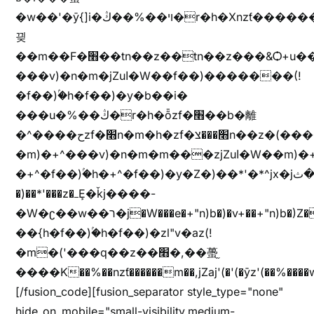
�w��'�ȳ{]i�ױ��%��ڭ�r�h�Xnzƭ������m��,jZajױ�/z�(���y�Z+m�$��.��(��
끶
��m��F�׫��tn��z��tn��z���&Ѻ+u��y�tn��z�(���i�b� h���v)�(!
���v)�n�m�jZuا�W��f��)�������(!
�f��)ۢ�h�f��)�y�b��i�
���u�%��ڭ�r�h�ȭzf�׫��b�離
�^����حzf�׫n�m�h�zf�׫���צn��z�(����i�b� h�m)�+^���v)�(!
�m)�+^���v)�n�m�m���zjZuا�W��m)�+^�f��)����zi����(!
�+^�f��)ۢ�h�+^�f��)�y�Z�)��*'�*^jx�jب�ثy�b�y^~֧�f���ܢZ+jx�jب��^y�7jx�jب�ץk-
�)��*'���z�ߺȨ�ǩj����-
�W�ʗ��w��ר�j�W���e�+"n)b�)�v+��+"n)b�)Z���ț�X���brL���ek)�f��؜�'%j�"u�^�
��{h�f��)ۢ�h�f��)�zl"v�az(!
�m�('���q��z��׫�,��蠆֦
����K��%��nzƭ������m��,jZaj'(�'(�ȳz'(��%����w"��^��'r*ܕ�(���[f
[/fusion_code][fusion_separator style_type="none"
hide_on_mobile="small-visibility,medium-