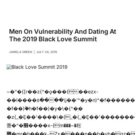
Navigati
Relationships
Family
Men On Vulnerability And Dating At
The 2019 Black Love Summit
Health
JAMELA GREEN
|
JULY 24, 2019
Intimacy
Business
~�"�{[r��z{^�ǫ���{��ezx-
��l����٥����\j��'^�y�n)^�f��������ܦyخ�������ܥj��+"n)b�'%j���%����^r��z{bvf��)�������(!
�f��)ۢ�h�f��)�y�\�{^�֥�
Lifestyle
�z{_�Ȩ��'����\�{_�{_�Ȩ��'��������
蠆�^�׫����x-{m���~�枉
Entertainment
޵�mr�h���kܢZ+����n��b�yb�gz���Zv�)q�[����k����1y��v+�v�)q�\�Z+v�)q�m{\�Z+jx�jب�ܩy�♫b�wb��-