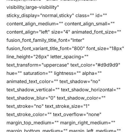
visibility,large-visibility"
sticky_display="normal,sticky" class="" id=""
content_align_medium="" content_align_small=""
content_align="left" size="4" animated_font_size=""
fusion_font_family_title_font="Inter"
fusion_font_variant_title_font="800" font_size="18px"
line_height="26px" letter_spacing=""
text_transform="uppercase" text_color="#d9d9d9"
hue="" saturation="" lightness="" alpha=""
animated_text_color="" text_shadow="no"
text_shadow_vertical="" text_shadow_horizontal=""
text_shadow_blur="0" text_shadow_color=""
text_stroke="no" text_stroke_size="1"
text_stroke_color="" text_overflow="none"
margin_top_medium="" margin_right_medium=""
margin_bottom_medium="" margin_left_medium=""