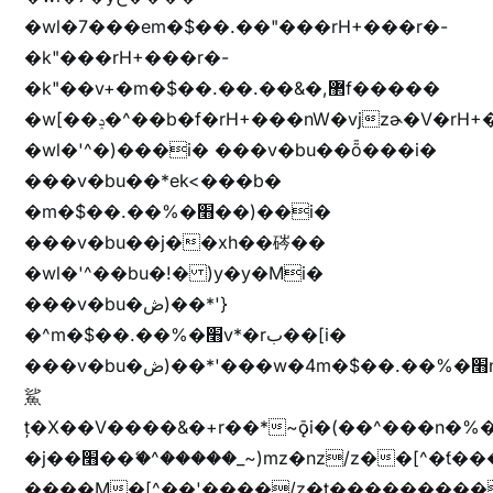
�wl�7���em�$��.��"���rH+���r�-
�k"���rH+���r�-
�k"��v+�m�$��.��.��&�,޲f�����
�w[��ݚ�^��b�f�rH+���nW�vjzɚ�V�rH+���nW�vjzz'y���
�wl�'^�)���i� ���v�bu��ȭ���i�
���v�bu��*ek<���b�
�m�$��.��%�׫��)��i�
���v�bu��j��xh��硶��
�wl�'^��bu�!� )y�y�Mi�
���v�bu�ڞ)��*'}
�^m�$��.��%�׫v*�rب��[i�
���v�bu�ڞ)��*'���w�4m�$��.��%�׫nW�vjz��u�����brL���brL�z��z�&jYo�ț�X��g��
鯊
ț�X��V����&�+r�؜�*~ǭi�(��^���n�%�׭�����n���Zn�%�כ��h���[�zW�������ʗ�z
�j��׫��ޭ�^�����_~)mz�nz/z��[^�ƭ���������M�[^���gz�!
����M�[^��'����/z�t���������/z��[^�ǩ��h���~)mz�)iȭ�