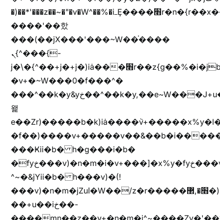
�)��*'���z��~�"�v�W^��%�iߺȨ����׫r�n�{r��x�����xjX��ǥ}
����'��핬
���(��jX���'���~W��֫����
ܢ{^���{-
j�\�{^��+j�+j�)iȧ���׫r��z{g��%�i�jb�X��֫��lzW�yz�+��b�y����a�ר�j�W���e�+"n)b�)�v+��+"n)b�)Z���ț�X���brL���ek)�f��؜�'%j�"vܩzg����ܩzɚ�W�{+�
�v+�~W���0�f���^�
���^��k�y&yخ��^��k�y,��e~W���J+u��yخ�J+u�
왩
e��Zr)�����b�k)iȧ����ٞv+�����x%y�l
�f��)����v+�����v��&��b�i�����
���Ҝii�b� h�g���i�b�
�fyخ���v)�n�m�i�v+���]�x%y�fyخ���v)ඊl��e��]�x+�m�f����v)�n�m�k&jYii�b�
^~�&jYii�b� h���v)�(!
���v)�n�m�jZuا�W��/z�r�����׫�,޲�)n��z�"��+�mn��z�"����h��+u��7����n��z�(�������j۫jب�X���޲ƥ����^��%���׫�ܥz�%���׫��b��h�W���+u��iخ��)�(!
��+u��iخ��-
����mn��z��v+�n�m�i^~����Zv�'