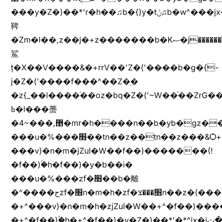
���y�Z�)��*'r�h��♫b�{)y�tݩ♫b�w^���jx�jب��߱�m������{ߺȨ���z֦z֭j %k*.��hjםv+)����
鞞
�Zm�l��,z��j�+z�������b�Kޞ�j�������,ޮX����jx�z�Z���i�b���ҷ�v)�)�u�"��rz�bu�'����&jYo�ț�X��g��
鯊
ț�X��V����&�+rrV��'Z�('����b�g�{-
j�Z�('����f���^��Z�֥�
�z{_��l����֜��oz�bq�Z�('~W��֫��ZrG
ߕ�l���蠆
�4~���,޵�mr�h����n��b�yb�gz���Z��m��ޭ�%��b�G(���i�
���u�%���׫��tn��z��tn��z���&Ѻ+u��y�tn��z�(���i�b� h���v)�(!
���v)�n�m�jZuا�W��f��)�������(!
�f��)ۢ�h�f��)�y�b��i�
���u�%���zf�׫��b�離
�^����حzf�׫n�m�h�zf�׫���צn��z�(����i�b� h�+^���v)�(!
�+^���v)�n�m�h�zjZuا�W��+^�f��)����zi����(!
�+^�f��)ۢ�h�+^�f��)�y�Z�)��*'�*^jx�jب�ثy�b�y^~֧�f���ܢZ+jx�jب��^y�7jx�jب�ץk-