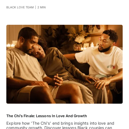
BLACK LOVE TEAM
|
2 MIN
The Chi’s Finale: Lessons In Love And Growth
Explore how 'The Chi's' end brings insights into love and
community growth. Discover lessons Black couples can