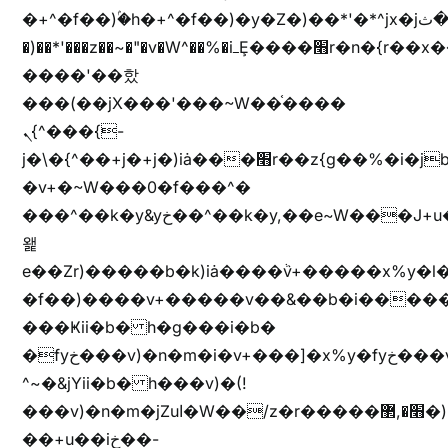
�+^�f��)ۢ�h�+^�f��)�y�Z�)��*'�*^jx�jب�ثy�b�y^~֧�f���ܢZ+jx�jب��^y�7jx�jب�ץk-
�)��*'���z��~�"�v�W^��%�iߺȨ����׫r�n�{r��x�����xjX��ǥ}
����'��핬
���(��jX���'���~W��֫����
ܢ{^���{-
j�\�{^��+j�+j�)iȧ���׫r��z{g��%�i�jb�X��֫��lzW�yz�+��b�y����a�ר�j�W���e�+"n)b�)�v+��+"n)b�)Z���ț�X���brL���ek)�f��؜�'%j�"vܩzg����ܩzɚ�W�{+�
�v+�~W���0�f���^�
���^��k�y&yخ��^��k�y,��e~W���J+u��yخ�J+u�
왩
e��Zr)�����b�k)iȧ����ٞv+�����x%y�l
�f��)����v+�����v��&��b�i�����
���Ҝii�b� h�g���i�b�
�fyخ���v)�n�m�i�v+���]�x%y�fyخ���v)ඊl��e��]�x+�m�f����v)�n�m�k&jYii�b�
^~�&jYii�b� h���v)�(!
���v)�n�m�jZuا�W��/z�r�����׫�,޲�)n��z�"��+�mn��z�"����h��+u��7����n��z�(�������j۫jب�X���޲ƥ����^��%���׫�ܥz�%���׫��b��h�W���+u��iخ��)�(!
��+u��iخ��-