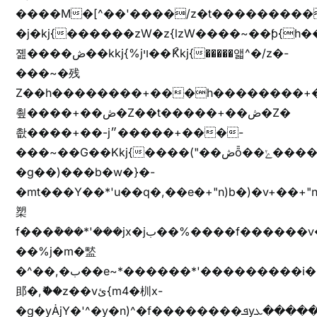
����M�[^��'����/z�t���������/z��[^�ǩ��h���~)mz�)iȭ�
�j�kj{������zW�z{lzW����~��ƥ{
졢����ڞ��kkj{%jױ��ޯKkj{�����앫^�/z�-
���~�残
Z��h��������+���h��������+
쵶����+��ڞ�Z��t�����+��ڞ�Z�
촶����+��-j״�����+���-
���~��G��Kkj{����("��ڞȭ��ݺ������Kkj{"�*'y�"����kj{"�*'r�-
�g��)���b�w�}�-
�mt���Y��*'u��q�,��e�+"n)b�)�v+��+"n
槊
f���݊���*'���jx�jب��%����f������v��f����zV�ѩ♫b�z~ǭ��b��/
��%j�m�盢
�^��,�ب��e~*������*'���������i�b��Zʋ��֜��]��ek'�zg��V�z[2z���ڶ�޽�����zX������Z��z{h���7��)
䢸�,ޮ��z��vئ{m4�杊x-
�g�yȦjY�'^�y�n)^�f��������ܦyخ�������ܥj��+"n)b�'%j�"u�b�y��ٞv+�~W��֫��b�y���&jY_��l���jX��g���^��ݲ֜��oz�bq�Z�('~W��֫��ZrG����Ή�jV��