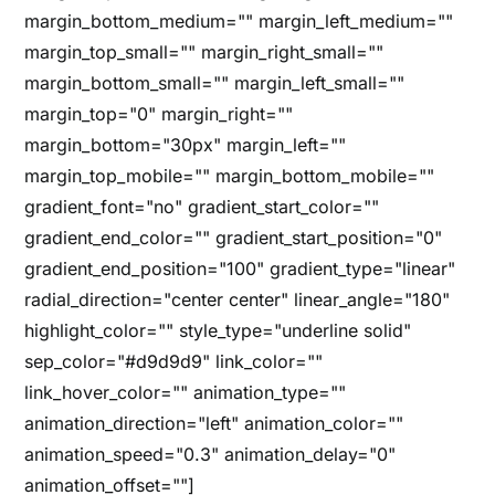
margin_bottom_medium="" margin_left_medium=""
margin_top_small="" margin_right_small=""
margin_bottom_small="" margin_left_small=""
margin_top="0" margin_right=""
margin_bottom="30px" margin_left=""
margin_top_mobile="" margin_bottom_mobile=""
gradient_font="no" gradient_start_color=""
gradient_end_color="" gradient_start_position="0"
gradient_end_position="100" gradient_type="linear"
radial_direction="center center" linear_angle="180"
highlight_color="" style_type="underline solid"
sep_color="#d9d9d9" link_color=""
link_hover_color="" animation_type=""
animation_direction="left" animation_color=""
animation_speed="0.3" animation_delay="0"
animation_offset=""]