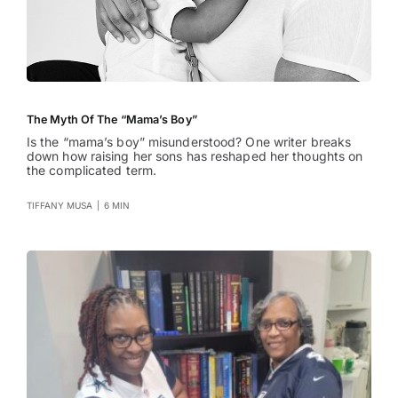
The Myth Of The “Mama’s Boy”
Is the “mama’s boy” misunderstood? One writer breaks
down how raising her sons has reshaped her thoughts on
the complicated term.
TIFFANY MUSA
|
6 MIN