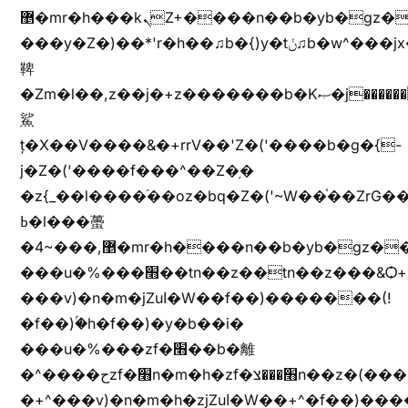
޵�mr�h���kܢZ+����n��b�yb�gz���Zv�)q�[����k����1y��v+�v�)q�\�Z+v�)q�m{\�Z+jx�jب�ܩy�♫b�wb��-
���y�Z�)��*'r�h��♫b�{)y�tݩ♫b�w^���jx�jب��߱�m������{ߺȨ���z֦z֭j %k*.��hjםv+)����
鞞
�Zm�l��,z��j�+z�������b�Kޞ�j�������,ޮX����jx�z�Z���i�b���ҷ�v)�)�u�"��rz�bu�'����&jYo�ț�X��g��
鯊
ț�X��V����&�+rrV��'Z�('����b�g�{-
j�Z�('����f���^��Z�֥�
�z{_��l����֜��oz�bq�Z�('~W��֫��ZrG
ߕ�l���蠆
�4~���,޵�mr�h����n��b�yb�gz���Z��m��ޭ�%��b�G(���i�
���u�%���׫��tn��z��tn��z���&Ѻ+u��y�tn��z�(���i�b� h���v)�(!
���v)�n�m�jZuا�W��f��)�������(!
�f��)ۢ�h�f��)�y�b��i�
���u�%���zf�׫��b�離
�^����حzf�׫n�m�h�zf�׫���צn��z�(����i�b� h�+^���v)�(!
�+^���v)�n�m�h�zjZuا�W��+^�f��)����zi����(!