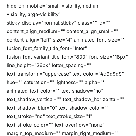
hide_on_mobile="small-visibility,medium-
visibility,large-visibility"
sticky_display="normal,sticky" class="" id=""
content_align_medium="" content_align_small=""
content_align="left" size="4" animated_font_size=""
fusion_font_family_title_font="Inter"
fusion_font_variant_title_font="800" font_size="18px"
line_height="26px" letter_spacing=""
text_transform="uppercase" text_color="#d9d9d9"
hue="" saturation="" lightness="" alpha=""
animated_text_color="" text_shadow="no"
text_shadow_vertical="" text_shadow_horizontal=""
text_shadow_blur="0" text_shadow_color=""
text_stroke="no" text_stroke_size="1"
text_stroke_color="" text_overflow="none"
margin_top_medium="" margin_right_medium=""