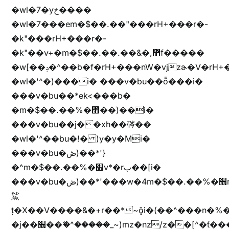
�wl�7�yخ����
�wl�7���em�$��.��"���rH+���r�-
�k"���rH+���r�-
�k"��v+�m�$��.��.��&�,޲f�����
�w[��ݚ�^��b�f�rH+���nW�vjzɚ�V�rH+���nW�vjzz'y���
�wl�'^�)���i� ���v�bu��ȭ���i�
���v�bu��*ek<���b�
�m�$��.��%�׫��)��i�
���v�bu��j��xh��硶��
�wl�'^��bu�!� )y�y�Mi�
���v�bu�ڞ)��*'}
�^m�$��.��%�׫v*�rب��[i�
���v�bu�ڞ)��*'���w�4m�$��.��%�׫nW�vjz��u�����brL���brL�z��z�&jYo�ț�X��g��
鯊
ț�X��V����&�+r�؜�*~ǭi�(��^���n�%�׭�����n���Zn�%�כ��h���[�zW�������ʗ�z
�j��׫��ޭ�^�����_~)mz�nz/z��[^�ƭ���������M�[^���gz�!