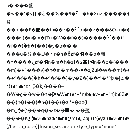
ߕ�l���蠆
�w��'�ȳ{]i�ױ��%��ڭ�r�h�Xnzƭ������m��,jZajױ�/z�(���y�Z+m�$��.��(��
끶
��m��F�׫��tn��z��tn��z���&Ѻ+u��y�tn��z�(���i�b� h���v)�(!
���v)�n�m�jZuا�W��f��)�������(!
�f��)ۢ�h�f��)�y�b��i�
���u�%��ڭ�r�h�ȭzf�׫��b�離
�^����حzf�׫n�m�h�zf�׫���צn��z�(����i�b� h�m)�+^���v)�(!
�m)�+^���v)�n�m�m���zjZuا�W��m)�+^�f��)����zi����(!
�+^�f��)ۢ�h�+^�f��)�y�Z�)��*'�*^jx�jب�ثy�b�y^~֧�f���ܢZ+jx�jب��^y�7jx�jب�ץk-
�)��*'���z�ߺȨ�ǩj����-
�W�ʗ��w��ר�j�W���e�+"n)b�)�v+��+"n)b�)Z���ț�X���brL���ek)�f��؜�'%j�"u�^�
��{h�f��)ۢ�h�f��)�zl"v�az(!
�m�('���q��z��׫�,��蠆֦
����K��%��nzƭ������m��,jZaj'(�'(�ȳz'(��%����w"��^��'r*ܕ�(���[f
[/fusion_code][fusion_separator style_type="none"