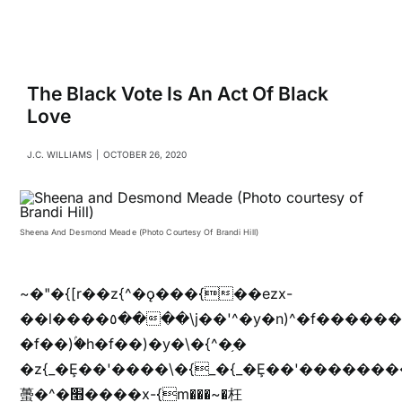
Navigati
Relationships
Family
The Black Vote Is An Act Of Black
Love
Health
J.C. WILLIAMS
|
OCTOBER 26, 2020
Intimacy
Sheena And Desmond Meade (Photo Courtesy Of Brandi Hill)
Business
~�"�{[r��z{^�ǫ���{��ezx-
��l����٥����\j��'^�y�n)^�f��������ܦyخ�������ܥj��+"n)b�'%j���%����^r��z{bvf��)�������(!
Lifestyle
�f��)ۢ�h�f��)�y�\�{^�֥�
�z{_�Ȩ��'����\�{_�{_�Ȩ��'��������
Entertainment
蠆�^�׫����x-{m���~�枉