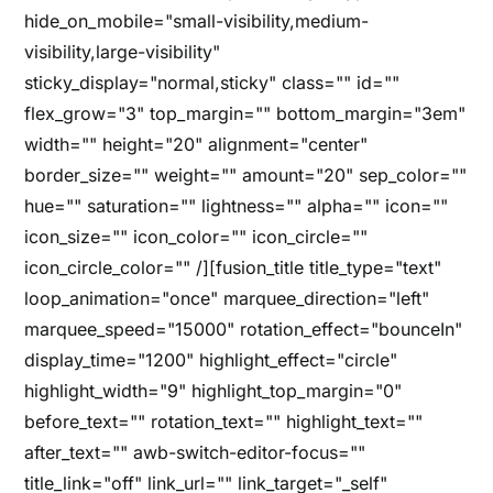
hide_on_mobile="small-visibility,medium-
visibility,large-visibility"
sticky_display="normal,sticky" class="" id=""
flex_grow="3" top_margin="" bottom_margin="3em"
width="" height="20" alignment="center"
border_size="" weight="" amount="20" sep_color=""
hue="" saturation="" lightness="" alpha="" icon=""
icon_size="" icon_color="" icon_circle=""
icon_circle_color="" /][fusion_title title_type="text"
loop_animation="once" marquee_direction="left"
marquee_speed="15000" rotation_effect="bounceIn"
display_time="1200" highlight_effect="circle"
highlight_width="9" highlight_top_margin="0"
before_text="" rotation_text="" highlight_text=""
after_text="" awb-switch-editor-focus=""
title_link="off" link_url="" link_target="_self"