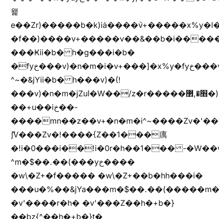
왩
e��Zr)�����b�k)iȧ����ٞv+�����x%y�l
�f��)����v+�����v��&��b�i�����
���Ҝii�b� h�g���i�b�
�fyخ���v)�n�m�i�v+���]�x%y�fyخ���v)ඊl��e��]�x+�m�f����v)�n�m�k&jYii�b�
^~�&jYii�b� h���v)�(!
���v)�n�m�jZuا�W��/z�r�����׫�,޲�)n��z�"��+�mn��z�"����h��+u��7����n��z�(�������j۫jب�X���޲ƥ����^��%���׫�ܥz�%���׫��b��h�W���+u��iخ��)�(!
��+u��iخ��-
����mn��z��v+�n�m�i^~����Zv�'
ޮ؜jV���Zv�!����{Z��1���庽
�!i�0���i��!i�0r�h��1��� -�W��w^�/z��ױ���~Z0m
^m�$��.��(���yخ����
�w\�Z+�f����� �w\�Z+��b�hh���i�
���u�%��&jYa���m�$��.��(�����m�$
�v'����r�h� �v'���Z��h�+b�}
��bz{^��h�+b�}t�