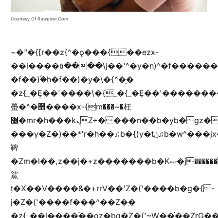
Courtesy Of Rawpixel.com
~�"�{[r��z{^�ǫ���{��ezx-
��l����٥����\j��'^�y�n)^�f��������ܦyخ�������ܥj��+"n)b�'%j���%����^r��z{bvf��)�������(!
�f��)ۢ�h�f��)�y�\�{^�֥�
�z{_�Ȩ��'����\�{_�{_�Ȩ��'��������
蠆�^�׫����x-{m���~�枉
޵�mr�h���kܢZ+����n��b�yb�gz���Zv�)q�[����k����1y��v+�v�)q�\�Z+v�)q�m{\�Z+jx�jب�ܩy�♫b�wb��-
���y�Z�)��*'r�h��♫b�{)y�tݩ♫b�w^���jx�jب��߱�m������{ߺȨ���z֦z֭j %k*.��hjםv+)����
鞞
�Zm�l��,z��j�+z�������b�Kޞ�j�������,ޮX����jx�z�Z���i�b���ҷ�v)�)�u�"��rz�bu�'����&jYo�ț�X��g��
鯊
ț�X��V����&�+rrV��'Z�('����b�g�{-
j�Z�('����f���^��Z�֥�
�z{_��l����֜��oz�bq�Z�('~W��֫��ZrG