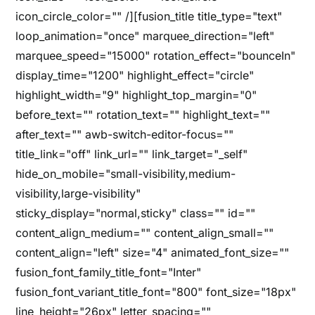
icon_circle_color="" /][fusion_title title_type="text"
loop_animation="once" marquee_direction="left"
marquee_speed="15000" rotation_effect="bounceIn"
display_time="1200" highlight_effect="circle"
highlight_width="9" highlight_top_margin="0"
before_text="" rotation_text="" highlight_text=""
after_text="" awb-switch-editor-focus=""
title_link="off" link_url="" link_target="_self"
hide_on_mobile="small-visibility,medium-
visibility,large-visibility"
sticky_display="normal,sticky" class="" id=""
content_align_medium="" content_align_small=""
content_align="left" size="4" animated_font_size=""
fusion_font_family_title_font="Inter"
fusion_font_variant_title_font="800" font_size="18px"
line_height="26px" letter_spacing=""