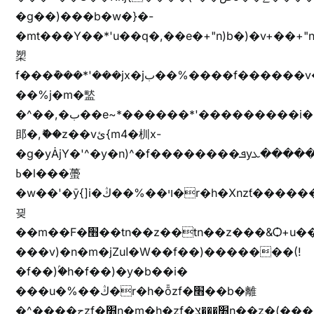
�g��)���b�w�}�-
�mt���Y��*'u��q�,��e�+"n)b�)�v+��+"n
槊
f���݊���*'���jx�jب��%����f������v��f����zV�ѩ♫b�z~ǭ��b��/
��%j�m�盢
�^��,�ب��e~*������*'���������i�b��Zʋ��֜��]��ek'�zg��V�z[2z���ڶ�޽�����zX������Z��z{h���7��)
䢸�,ޮ��z��vئ{m4�杊x-
�g�yȦjY�'^�y�n)^�f��������ܦyخ�������ܥj��+"n)b�'%j�"u�b�y��ٞv+�~W��֫��b�y���&jY_��l���jX��g���^��ݲ֜��oz�bq�Z�('~W��֫��ZrG����Ή�jV��
ߕ�l���蠆
�w��'�ȳ{]i�ױ��%��ڭ�r�h�Xnzƭ������m��,jZajױ�/z�(���y�Z+m�$��.��(��
끶
��m��F�׫��tn��z��tn��z���&Ѻ+u��y�tn��z�(���i�b� h���v)�(!
���v)�n�m�jZuا�W��f��)�������(!
�f��)ۢ�h�f��)�y�b��i�
���u�%��ڭ�r�h�ȭzf�׫��b�離
�^����حzf�׫n�m�h�zf�׫���צn��z�(����i�b� h�m)�+^���v)�(!