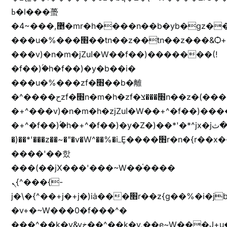
ߕ�l���蠆
�4~���,޵�mr�h����n��b�yb�gz���Z��m��ޭ�%��b�G(���i�
���u�%���׫��tn��z��tn��z���&Ѻ+u��y�tn��z�(���i�b� h���v)�(!
���v)�n�m�jZuا�W��f��)�������(!
�f��)ۢ�h�f��)�y�b��i�
���u�%���zf�׫��b�離
�^����حzf�׫n�m�h�zf�׫���צn��z�(����i�b� h�+^���v)�(!
�+^���v)�n�m�h�zjZuا�W��+^�f��)����zi����(!
�+^�f��)ۢ�h�+^�f��)�y�Z�)��*'�*^jx�jب�ثy�b�y^~֧�f���ܢZ+jx�jب��^y�7jx�jب�ץk-
�)��*'���z��~�"�v�W^��%�iߺȨ����׫r�n�{r��x�����xjX��ǥ}
����'��핬
���(��jX���'���~W��֫����
ܢ{^���{-
j�\�{^��+j�+j�)iȧ���׫r��z{g��%�i�jb�X��֫��lzW�yz�+��b�y����a�ר�j�W���e�+"n)b�)�v+��+"n)b�)Z���ț�X���brL���ek)�f��؜�'%j�"vܩzg����ܩzɚ�W�{+�
�v+�~W���0�f���^�
���^��k�y&yخ��^��k�y,��e~W���J+u��yخ�J+u�