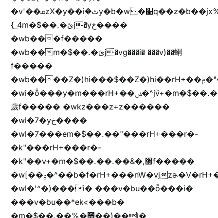
�v'��ܩzX�y��iؚ�ثy�b�w�׫q��z�b��jx%
{_4m�$��.�ئj�yخ����
�wb���f�����
�wb��m�$��.�ئj�vg���i� ���v)��蝲
f�����
�wb����Z�)hi���$��Z�)hi��rH+��ݦ�"�*'��b�f�rH+��ݦ�"�*'�f�����
�wi�ȭ���y�m���rH+��ݭ�^jٞv+�m�$��.��ޥ
歲f����� �wkz���z+z������
�wl�7�yخ����
�wl�7���em�$��.��"���rH+���r�-
�k"���rH+���r�-
�k"��v+�m�$��.��.��&�,޲f�����
�w[��ݚ�^��b�f�rH+���nW�vjzɚ�V�rH+���nW�vjzz'y���
�wl�'^�)���i� ���v�bu��ȭ���i�
���v�bu��*ek<���b�
�m�$��.��%�׫��)��i�