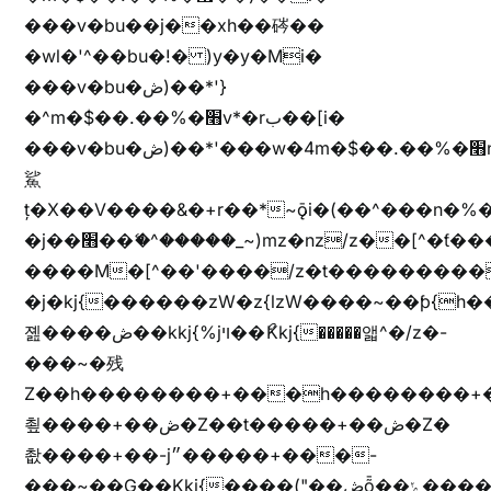
���v�bu��j��xh��硶��
�wl�'^��bu�!� )y�y�Mi�
���v�bu�ڞ)��*'}
�^m�$��.��%�׫v*�rب��[i�
���v�bu�ڞ)��*'���w�4m�$��.��%�׫nW�vjz��u�����brL���brL�z��z�&jYo�ț�X��g��
鯊
ț�X��V����&�+r�؜�*~ǭi�(��^���n�%�׭�����n���Zn�%�כ��h���[�zW�������ʗ�z
�j��׫��ޭ�^�����_~)mz�nz/z��[^�ƭ���������M�[^���gz�!
����M�[^��'����/z�t���������/z��[^�ǩ��h���~)mz�)iȭ�
�j�kj{������zW�z{lzW����~��ƥ{
졢����ڞ��kkj{%jױ��ޯKkj{�����앫^�/z�-
���~�残
Z��h��������+���h��������+
쵶����+��ڞ�Z��t�����+��ڞ�Z�
촶����+��-j״�����+���-
���~��G��Kkj{����("��ڞȭ��ݺ������Kkj{"�*'y�"����kj{"�*'r�-