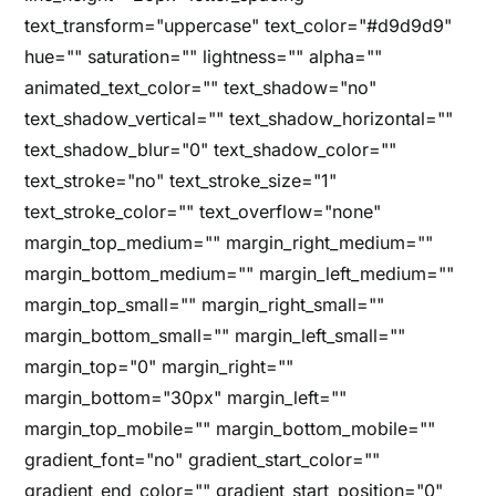
text_transform="uppercase" text_color="#d9d9d9"
hue="" saturation="" lightness="" alpha=""
animated_text_color="" text_shadow="no"
text_shadow_vertical="" text_shadow_horizontal=""
text_shadow_blur="0" text_shadow_color=""
text_stroke="no" text_stroke_size="1"
text_stroke_color="" text_overflow="none"
margin_top_medium="" margin_right_medium=""
margin_bottom_medium="" margin_left_medium=""
margin_top_small="" margin_right_small=""
margin_bottom_small="" margin_left_small=""
margin_top="0" margin_right=""
margin_bottom="30px" margin_left=""
margin_top_mobile="" margin_bottom_mobile=""
gradient_font="no" gradient_start_color=""
gradient_end_color="" gradient_start_position="0"