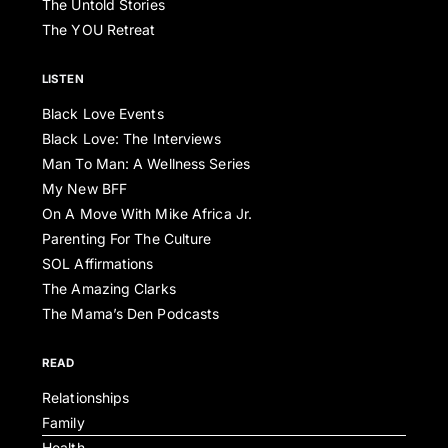
The Untold Stories
The YOU Retreat
LISTEN
Black Love Events
Black Love: The Interviews
Man To Man: A Wellness Series
My New BFF
On A Move With Mike Africa Jr.
Parenting For The Culture
SOL Affirmations
The Amazing Clarks
The Mama’s Den Podcasts
READ
Relationships
Family
Health