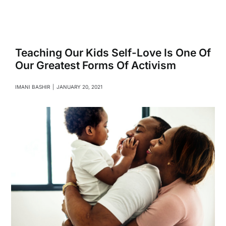
Navigati
Relationships
Family
Teaching Our Kids Self-Love Is One Of
Our Greatest Forms Of Activism
Health
IMANI BASHIR
|
JANUARY 20, 2021
Intimacy
Business
Lifestyle
Entertainment