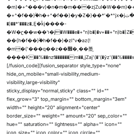
�m)�+^���v)�n�m�m���zjZuا�W��m)�+^�f��)����zi����(!
�+^�f��)ۢ�h�+^�f��)�y�Z�)��*'�*^jx�jب�ثy�b�y^~֧�f���ܢZ+jx�jب��^y�7jx�jب�ץk-
�)��*'���z�ߺȨ�ǩj����-
�W�ʗ��w��ר�j�W���e�+"n)b�)�v+��+"n)b�)Z���ț�X���brL���ek)�f��؜�'%j�"u�^�
��{h�f��)ۢ�h�f��)�zl"v�az(!
�m�('���q��z��׫�,��蠆֦
����K��%��nzƭ������m��,jZaj'(�'(�ȳz'(��%����w"��^��'r*ܕ�(���[f
[/fusion_code][fusion_separator style_type="none"
hide_on_mobile="small-visibility,medium-
visibility,large-visibility"
sticky_display="normal,sticky" class="" id=""
flex_grow="3" top_margin="" bottom_margin="3em"
width="" height="20" alignment="center"
border_size="" weight="" amount="20" sep_color=""
hue="" saturation="" lightness="" alpha="" icon=""
icon_size="" icon_color="" icon_circle=""