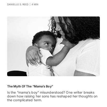
DANIELLE S. REED
|
4 MIN
The Myth Of The “Mama’s Boy”
Is the “mama’s boy” misunderstood? One writer breaks
down how raising her sons has reshaped her thoughts on
the complicated term.