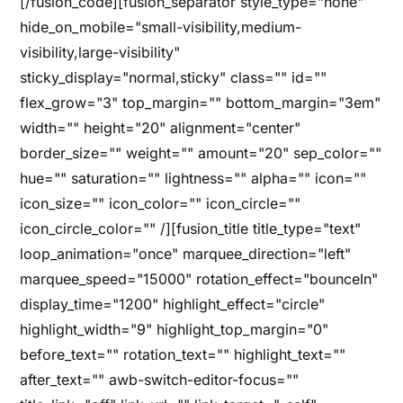
[/fusion_code][fusion_separator style_type="none"
hide_on_mobile="small-visibility,medium-
visibility,large-visibility"
sticky_display="normal,sticky" class="" id=""
flex_grow="3" top_margin="" bottom_margin="3em"
width="" height="20" alignment="center"
border_size="" weight="" amount="20" sep_color=""
hue="" saturation="" lightness="" alpha="" icon=""
icon_size="" icon_color="" icon_circle=""
icon_circle_color="" /][fusion_title title_type="text"
loop_animation="once" marquee_direction="left"
marquee_speed="15000" rotation_effect="bounceIn"
display_time="1200" highlight_effect="circle"
highlight_width="9" highlight_top_margin="0"
before_text="" rotation_text="" highlight_text=""
after_text="" awb-switch-editor-focus=""