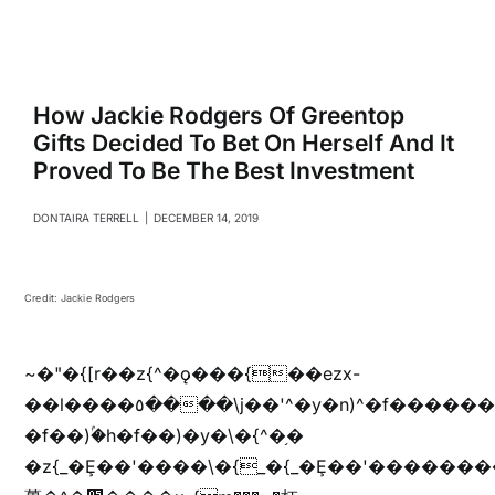
Navigati
Relationships
Family
How Jackie Rodgers Of Greentop
Gifts Decided To Bet On Herself And It
Proved To Be The Best Investment
Health
DONTAIRA TERRELL
|
DECEMBER 14, 2019
Intimacy
Credit: Jackie Rodgers
Business
~�"�{[r��z{^�ǫ���{��ezx-
Lifestyle
��l����٥����\j��'^�y�n)^�f��������ܦyخ�������ܥj��+"n)b�'%j���%����^r��z{bvf��)�������(!
�f��)ۢ�h�f��)�y�\�{^�֥�
�z{_�Ȩ��'����\�{_�{_�Ȩ��'��������
Entertainment