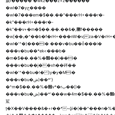
歲f����� �wkz���z+z������
�wl�7�yخ����
�wl�7���em�$��.��"���rH+���r�-
�k"���rH+���r�-
�k"��v+�m�$��.��.��&�,޲f�����
�w[��ݚ�^��b�f�rH+���nW�vjzɚ�V�rH+���nW�vjzz'y���
�wl�'^�)���i� ���v�bu��ȭ���i�
���v�bu��*ek<���b�
�m�$��.��%�׫��)��i�
���v�bu��j��xh��硶��
�wl�'^��bu�!� )y�y�Mi�
���v�bu�ڞ)��*'}
�^m�$��.��%�׫v*�rب��[i�
���v�bu�ڞ)��*'���w�4m�$��.��%�׫nW�vjz��u�����brL���brL�z��z�&jYo�ț�X��g��
鯊
ț�X��V����&�+r�؜�*~ǭi�(��^���n�%�׭�����n���Zn�%�כ��h���[�zW�������ʗ�z