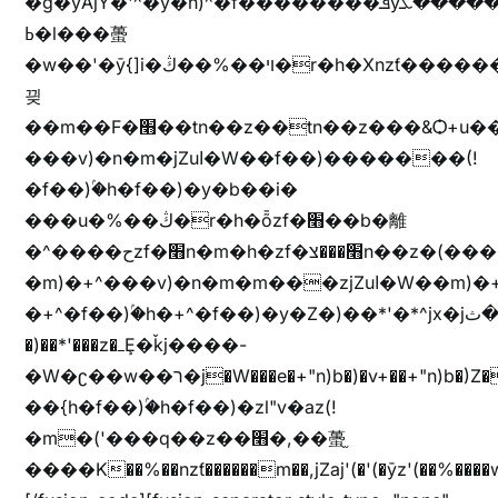
�g�yȦjY�'^�y�n)^�f��������ܦyخ�������ܥj��+"n)b�'%j�"u�b�y��ٞv+�~W��֫��b�y���&jY_��l���jX��g���^��ݲ֜��oz�bq�Z�('~W��֫��ZrG����Ή�jV��
ߕ�l���蠆
�w��'�ȳ{]i�ױ��%��ڭ�r�h�Xnzƭ������m��,jZajױ�/z�(���y�Z+m�$��.��(��
끶
��m��F�׫��tn��z��tn��z���&Ѻ+u��y�tn��z�(���i�b� h���v)�(!
���v)�n�m�jZuا�W��f��)�������(!
�f��)ۢ�h�f��)�y�b��i�
���u�%��ڭ�r�h�ȭzf�׫��b�離
�^����حzf�׫n�m�h�zf�׫���צn��z�(����i�b� h�m)�+^���v)�(!
�m)�+^���v)�n�m�m���zjZuا�W��m)�+^�f��)����zi����(!
�+^�f��)ۢ�h�+^�f��)�y�Z�)��*'�*^jx�jب�ثy�b�y^~֧�f���ܢZ+jx�jب��^y�7jx�jب�ץk-
�)��*'���z�ߺȨ�ǩj����-
�W�ʗ��w��ר�j�W���e�+"n)b�)�v+��+"n)b�)Z���ț�X���brL���ek)�f��؜�'%j�"u�^�
��{h�f��)ۢ�h�f��)�zl"v�az(!
�m�('���q��z��׫�,��蠆֦
����K��%��nzƭ������m��,jZaj'(�'(�ȳz'(��%����w"��^��'r*ܕ�(���[f