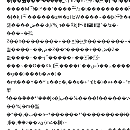
�j��׫��ޭ�^�����_~)mz�nz/z��[^�ƭ���������M�[^���gz�!
����M�[^��'����/z�t���������/z��[^�ǩ��h���~)mz�)iȭ�
�j�kj{������zW�z{lzW����~��ƥ{
졢����ڞ��kkj{%jױ��ޯKkj{�����앫^�/z�-
���~�残
Z��h��������+���h��������+
쵶����+��ڞ�Z��t�����+��ڞ�Z�
촶����+��-j״�����+���-
���~��G��Kkj{����("��ڞȭ��ݺ������Kkj{"�*'y�"����kj{"�*'r�-
�g��)���b�w�}�-
�mt���Y��*'u��q�,��e�+"n)b�)�v+��+"n
槊
f���݊���*'���jx�jب��%����f������v��f����zV�ѩ♫b�z~ǭ��b��/
��%j�m�盢
�^��,�ب��e~*������*'���������i�b��Zʋ��֜��]��ek'�zg��V�z[2z���ڶ�޽�����zX������Z��z{h���7��)
䢸�,ޮ��z��vئ{m4�杊x-