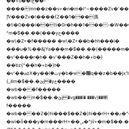
��+u��iخ��-
����mn��z��v+�n�m�i^~����Zv�'
ޮ؜jV���Zv�!����{Z��1���庽
�!i�0���i��!i�0r�h��1��� -�W��w^�/z��ױ���~Z0m
^m�$��.��(���yخ����
�w\�Z+�f����� �w\�Z+��b�hh���i�
���u�%��&jYa���m�$��.��(�����m�$
�v'����r�h� �v'���Z��h�+b�}
��bz{^��h�+b�}t�
�v'��ܩzX�y��iؚ�ثy�b�w�׫q��z�b��jx%
{_4m�$��.�ئj�yخ����
�wb���f�����
�wb��m�$��.�ئj�vg���i� ���v)��蝲
f�����
�wb����Z�)hi���$��Z�)hi��rH+��ݦ�"�*'��b�f�rH+��ݦ�"�*'�f�����
�wi�ȭ���y�m���rH+��ݭ�^jٞv+�m�$��.��ޥ