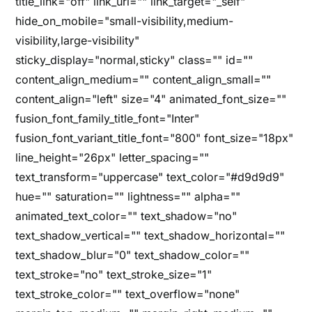
title_link="off" link_url="" link_target="_self"
hide_on_mobile="small-visibility,medium-
visibility,large-visibility"
sticky_display="normal,sticky" class="" id=""
content_align_medium="" content_align_small=""
content_align="left" size="4" animated_font_size=""
fusion_font_family_title_font="Inter"
fusion_font_variant_title_font="800" font_size="18px"
line_height="26px" letter_spacing=""
text_transform="uppercase" text_color="#d9d9d9"
hue="" saturation="" lightness="" alpha=""
animated_text_color="" text_shadow="no"
text_shadow_vertical="" text_shadow_horizontal=""
text_shadow_blur="0" text_shadow_color=""
text_stroke="no" text_stroke_size="1"
text_stroke_color="" text_overflow="none"