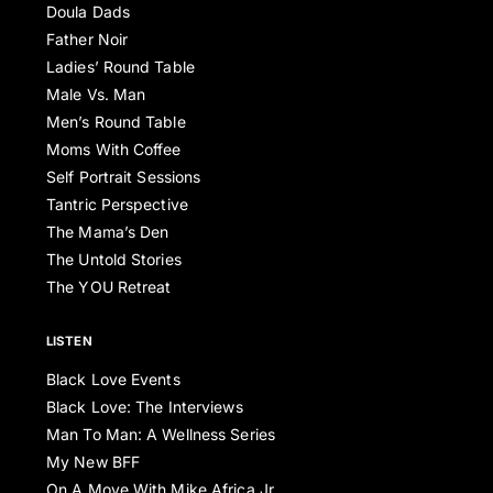
Doula Dads
Father Noir
Ladies’ Round Table
Male Vs. Man
Men’s Round Table
Moms With Coffee
Self Portrait Sessions
Tantric Perspective
The Mama’s Den
The Untold Stories
The YOU Retreat
LISTEN
Black Love Events
Black Love: The Interviews
Man To Man: A Wellness Series
My New BFF
On A Move With Mike Africa Jr.