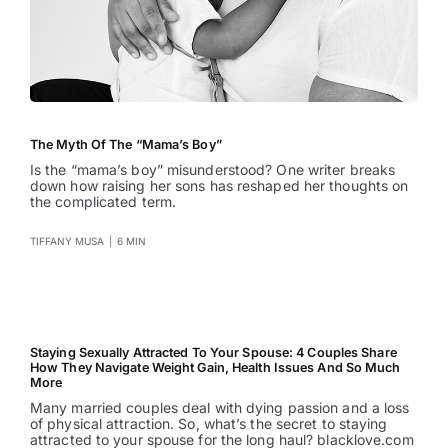
The Myth Of The “Mama’s Boy”
Is the “mama’s boy” misunderstood? One writer breaks
down how raising her sons has reshaped her thoughts on
the complicated term.
TIFFANY MUSA
|
6 MIN
Staying Sexually Attracted To Your Spouse: 4 Couples Share
How They Navigate Weight Gain, Health Issues And So Much
More
Many married couples deal with dying passion and a loss
of physical attraction. So, what’s the secret to staying
attracted to your spouse for the long haul? blacklove.com