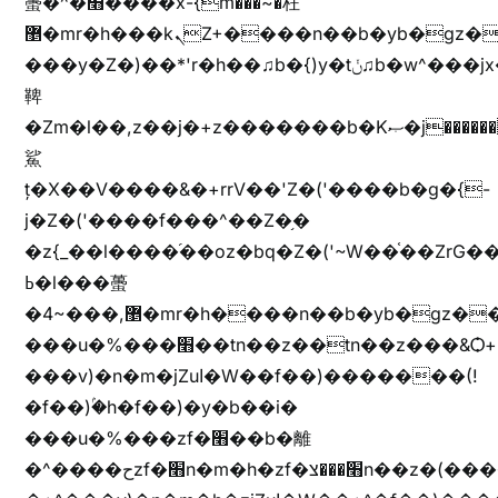
蠆�^�׫����x-{m���~�枉
޵�mr�h���kܢZ+����n��b�yb�gz���Zv�)q�[����k����1y��v+�v�)q�\�Z+v�)q�m{\�Z+jx�jب�ܩy�♫b�wb��-
���y�Z�)��*'r�h��♫b�{)y�tݩ♫b�w^���jx�jب��߱�m������{ߺȨ���z֦z֭j %k*.��hjםv+)����
鞞
�Zm�l��,z��j�+z�������b�Kޞ�j�������,ޮX����jx�z�Z���i�b���ҷ�v)�)�u�"��rz�bu�'����&jYo�ț�X��g��
鯊
ț�X��V����&�+rrV��'Z�('����b�g�{-
j�Z�('����f���^��Z�֥�
�z{_��l����֜��oz�bq�Z�('~W��֫��ZrG
ߕ�l���蠆
�4~���,޵�mr�h����n��b�yb�gz���Z��m��ޭ�%��b�G(���i�
���u�%���׫��tn��z��tn��z���&Ѻ+u��y�tn��z�(���i�b� h���v)�(!
���v)�n�m�jZuا�W��f��)�������(!
�f��)ۢ�h�f��)�y�b��i�
���u�%���zf�׫��b�離
�^����حzf�׫n�m�h�zf�׫���צn��z�(����i�b� h�+^���v)�(!