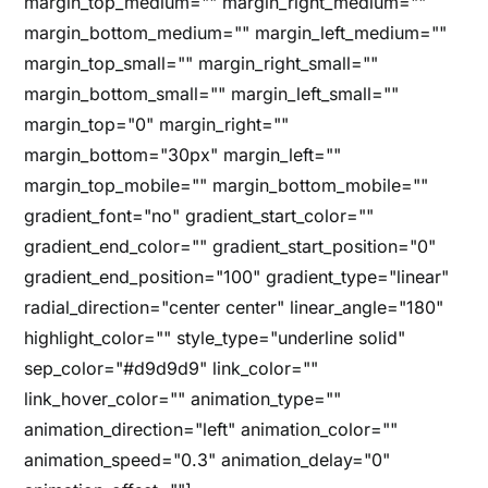
margin_top_medium="" margin_right_medium=""
margin_bottom_medium="" margin_left_medium=""
margin_top_small="" margin_right_small=""
margin_bottom_small="" margin_left_small=""
margin_top="0" margin_right=""
margin_bottom="30px" margin_left=""
margin_top_mobile="" margin_bottom_mobile=""
gradient_font="no" gradient_start_color=""
gradient_end_color="" gradient_start_position="0"
gradient_end_position="100" gradient_type="linear"
radial_direction="center center" linear_angle="180"
highlight_color="" style_type="underline solid"
sep_color="#d9d9d9" link_color=""
link_hover_color="" animation_type=""
animation_direction="left" animation_color=""
animation_speed="0.3" animation_delay="0"