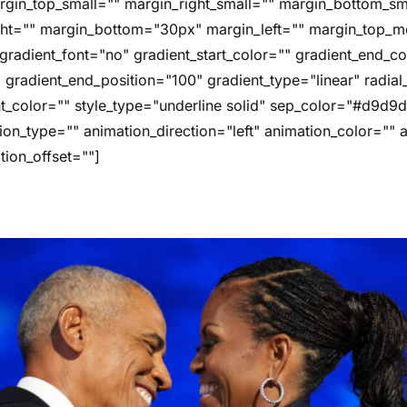
gin_top_small="" margin_right_small="" margin_bottom_sma
ght="" margin_bottom="30px" margin_left="" margin_top_m
radient_font="no" gradient_start_color="" gradient_end_co
" gradient_end_position="100" gradient_type="linear" radial
ht_color="" style_type="underline solid" sep_color="#d9d9d
ion_type="" animation_direction="left" animation_color=""
tion_offset=""]