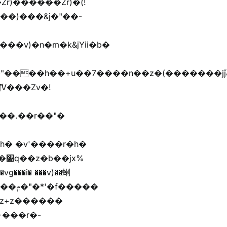
r)������Zr)�(!
��)���&j�"��-
h� �v'����r�h�