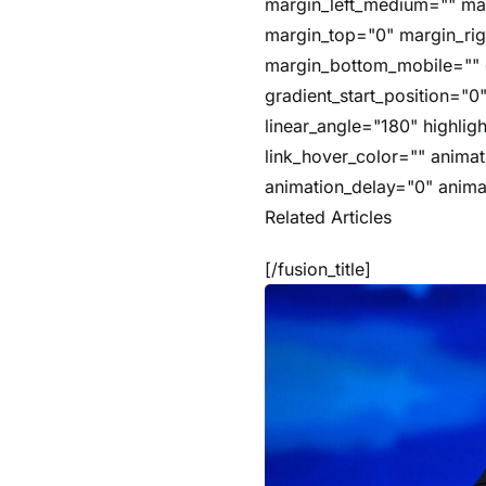
margin_left_medium="" mar
margin_top="0" margin_ri
margin_bottom_mobile="" g
gradient_start_position="0
linear_angle="180" highlig
link_hover_color="" animat
animation_delay="0" anima
Related Articles
[/fusion_title]