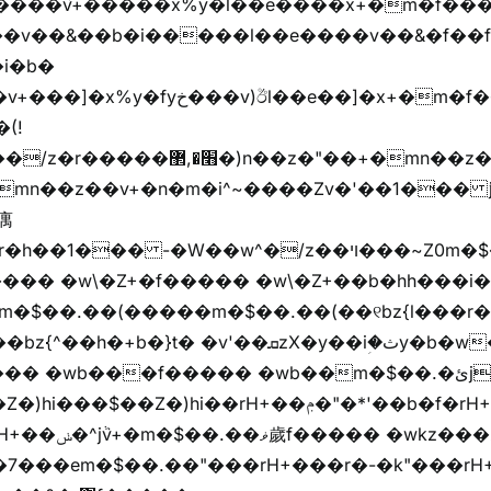
ȧ����ٞv+�����x%y�l��e����x+�m�f���Z
�v��&��b�i�����l��e����v��&�f��f
i�b�
(!

��� -�W��w^�/z��ױ���~Z0m�$��.��r��"�
m�$��.��(�����m�$��.��(��୧bz{l���r�
t� �v'��ܩzX�y��iؚ�ثy�b�w�׫q��z�b��jx%
)hi��rH+��ݦ�"�*'��b�f�rH+��ݦ�"�*'�f�����
���z+z������