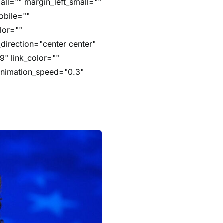
ll="" margin_left_small=""
obile=""
lor=""
_direction="center center"
9" link_color=""
 animation_speed="0.3"