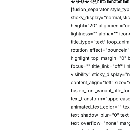
����K��%��nzƭ������m��,jZaj'(�'(�ȳ
[fusion_separator style_typ
sticky_display="normal,st
height="20" alignment="ce
lightness="" alpha="" icon=
title_type="text" loop_an
rotation_effect="bounceIn"
highlight_top_margin="0" be
focus="" title_link="off" li
visibility" sticky_display
content_align="left" size="
fusion_font_variant_title_
text_transform="uppercase
animated_text_color="" te
text_shadow_blur="0" text_
text_overflow="none" ma