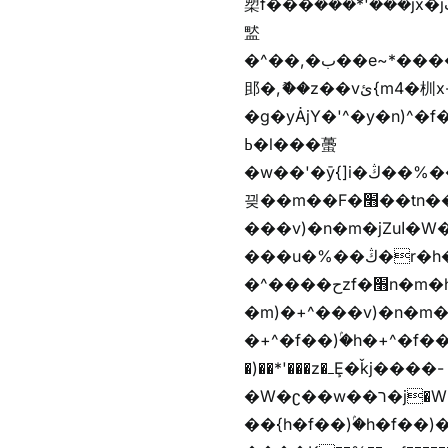
槊f���݊���*'���jx�jب��%����f������v��f����zV�ѩ♫b�z~ǭ��b��/��%j�m�
盢
�^��,�ب��e~*������*'���������i�b��Zʋ��֜��]��ek'�zg��V�z[2z���ڶ�޽�����zX������Z��z{h���7��)
䢸�,ޮ��z��vئ{m4�杊x-
�g�yȦjY�'^�y�n)^�f��������ܦyخ�������ܥj��+"n)b�'%j�"u�b�y��ٞv+�~W��֫��b�y���&jY_��l
ߕ�l���蠆
�w��'�ȳ{]i�ױ��%��ڭ�r�h�Xnzƭ������m��,jZajױ�/z�(���y�Z+m�$��.��(��
끶��m��F�׫��tn��z��tn��z���&Ѻ+u��y�tn��z�(���i�b� h���v)�(!
���v)�n�m�jZuا�W��f��)�������(!�f��)ۢ�h�f��)�y�b��i�
���u�%��ڭ�r�h�ȭzf�׫��b�離
�^����حzf�׫n�m�h�zf�׫���צn��z�(����i�b� h�m)�+^���v)�(!
�m)�+^���v)�n�m�m���zjZuا�W��m)�+
�+^�f��)ۢ�h�+^�f��)�y�Z�)��*'�*^jx�jب�ث
�)��*'���z�ߺȨ�ǩj����-
�W�ʗ��w��ר�j�W���e�+"n)b�)�v+��+"n)b�)Z���ț�X���brL���ek)�f��؜�'%j�"u�^�
��{h�f��)ۢ�h�f��)�zl