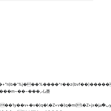
��m~��~���,ޖ)ޅ蠆