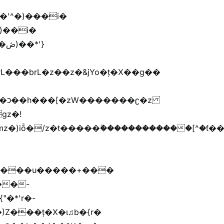
'}
�����G�׫n����޲�t�����ܢ{kj�u�G�׫�{ޮ��[^�ǩ���[^��Zr+r�M�[^
����u�����+���
)Z���ț�X�ɩ♫b�{r�