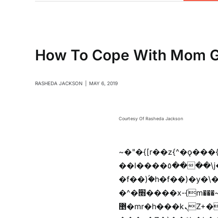
How To Cope With Mom G
RASHEDA JACKSON
|
MAY 6, 2019
Courtesy Of Rasheda Jackson
~�"�{[r��z{^�ǫ���
��l����٥����\j��'^�y�n)^�f��������ܦyخ�������ܥj��+"n)b�'%j���%����^r��z{bvf��)�������(!
�f��)ۢ�h�f��)�y�\
�^�׫����x-{m���~�枉
޵�mr�h���kܢZ+����n��b�yb�gz���Zv�)q�[����k����1y��v+�v�)q�\�Z+v�)q�m{\�Z+jx�jب�ܩy�♫b�wb��-