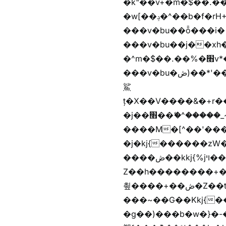
�k"��v+�m�$��.��.��&�
�w[��ݚ�^��b�f�rH+���nW�vjzɚ�V�rH+���nW�vjzz'y��� �wl�'^�)���i�
���v�bu��ȭ���i� ��
���v�bu��j��xh��硶
�^m�$��.��%�׫v*�rب��[i�
���v�bu�ڞ)��*'���w�4m�$��.��%�׫nW�vjz��u�����brL���brL�z��z�&jYo�ț�X��g��
鯊
ț�X��V����&�+r�؜�*~ǭi�(��^���n�%�׭�����n���Zn�%�כ��h���[�zW�������ʗ�z
�j��׫��ޭ�^�����_~)mz�nz/z��[^�ƭ���������M�[^���gz�!
����M�[^��'����/z�t�����
�j�kj{������zW
����ڞ��kkj{%jױ��ޯKkj{�����앫^�/z�-���~�残
Z��h��������+
쵶����+��ڞ�Z��t�����+��ڞ�Z�촶����+��-j״�����+���-
���~��G��Kkj{����("��ڞȭ��ݺ������Kkj{"�*'
�g��)���b�w�}�-�