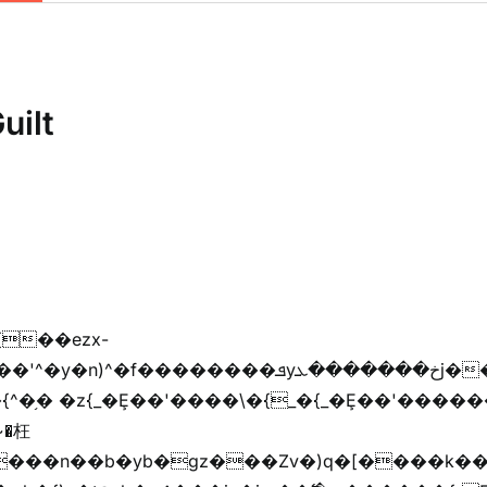
uilt
{��ezx-
�{^�֥� �z{_�Ȩ��'����\�{_�{_�Ȩ��'������