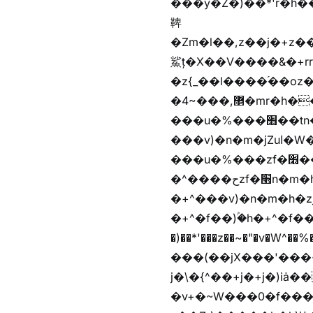
���y�Z�)��*'r�h��♫b�{)y�tݩ♫b�w^���jx�jب��߱�m������{ߺȨ
鞞
�Zm�l��,z��j�+z�������b�Kޞ�j�������,ޮX����jx�z�Z���i�b���
鯊ț�X��V����&�+rr
�z{_��l����֜��oz�bq
�4~���,޵�mr�h����n��b�yb�gz���Z��m��ޭ�%��b�G(���i�
���u�%���׫��tn��z��tn��z���&Ѻ+u��y�tn��z�(���i�b� h���v)�(!
���v)�n�m�jZuا�W��f��)�������(!�f��)ۢ�h�f��)�y�b��i�
���u�%���zf�׫��b�離
�^����حzf�׫n�m�h�zf�׫���צn��z�(����i�b� h�+^���v)�(!
�+^���v)�n�m�h�zjZuا�W��+^�f��)����zi��
�+^�f��)ۢ�h�+^�f��)�y�Z�)��*'�*^jx�jب�ث
�)��*'���z��~�"�v�W^��%�iߺȨ����׫r�n�{r��x�����xjX��ǥ}����'
���(��jX���'���~W��֫�
j�\�{^��+j�+j�)iȧ���׫r��z{g��%�i�jb�X��֫��lzW�yz�+��b�y����a�ר�j�W���e�+"n)b�)�v+��+"n)b�)Z���ț�X���brL���ek)�f��؜�'%j�
�v+�~W���0�f���^� ���^��k�y&yخ��^