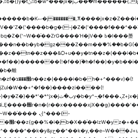
���z֦z֭j %k*.��hjםv+)����
ҷ�v)�)�u�"��rz�bu�'����&jYo�ț�X��g��
V��'Z�('����b�g�{-j�Z�('����f���^��
�Z�('~W��֫��ZrG����Ή�jV�� ߕ�l���蠆
��(!
y�b�y^~֧�f���ܢZ+jx�jب��^y�7jx�jب�ץk-
��핬
��� ܢ{^���{-
"vܩzg����ܩzɚ�W�{+�
��k�y,��e~W���J+u��yخ�J+u�왩