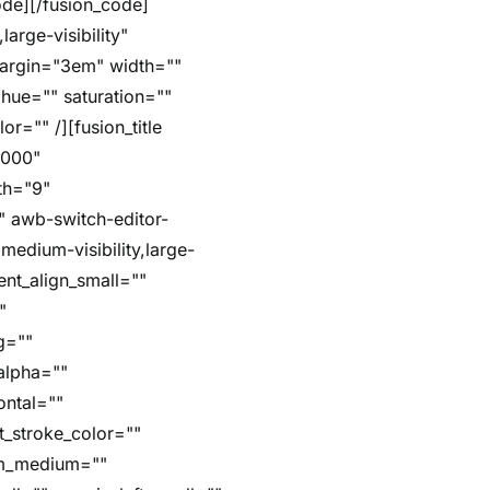
arge-visibility"
margin="3em" width=""
hue="" saturation=""
r="" /][fusion_title
5000"
dth="9"
"" awb-switch-editor-
,medium-visibility,large-
ent_align_small=""
"
g=""
alpha=""
ontal=""
t_stroke_color=""
om_medium=""