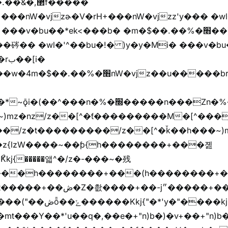
,޲f�����
�v�bu��*ek<���b� �m�$��.��%�׫��)��i�
�� �wl�'^��bu�!� )y�y�Mi� ���v�bu�ڞ)��*
����/z��[^�ǩ��h���~)mz�)iȭ�/z�t�����ۖ������������[^�ƭ��
�z{lzW����~��ƥ{h��������+���졢
���h��������+���(h��������+
y�"����kj{"�*'r�-
mt���Y��*'u��q�,��e�+"n)b�)�v+��+"n)b�