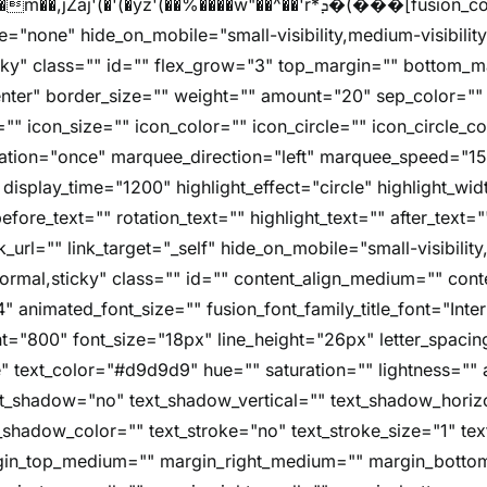
z'(��%����w"��^��'r*ܕ�(���[fusion_code][/fusion_code]
e="none" hide_on_mobile="small-visibility,medium-visibility,l
icky" class="" id="" flex_grow="3" top_margin="" bottom_
nter" border_size="" weight="" amount="20" sep_color="" 
"" icon_size="" icon_color="" icon_circle="" icon_circle_colo
imation="once" marquee_direction="left" marquee_speed="1
 display_time="1200" highlight_effect="circle" highlight_wi
fore_text="" rotation_text="" highlight_text="" after_text=
nk_url="" link_target="_self" hide_on_mobile="small-visibility
="normal,sticky" class="" id="" content_align_medium="" cont
4" animated_font_size="" fusion_font_family_title_font="Inter
font="800" font_size="18px" line_height="26px" letter_spacin
" text_color="#d9d9d9" hue="" saturation="" lightness="" 
xt_shadow="no" text_shadow_vertical="" text_shadow_horiz
shadow_color="" text_stroke="no" text_stroke_size="1" tex
rgin_top_medium="" margin_right_medium="" margin_bott