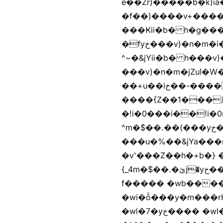
e��Zr)�����b�k)i
�f��)����v+����
���Ҝii�b� h�g���
�fyخ���v)�n�m�i�v+���]�x%y�fyخ���v)ඊl��e��]�x+�m�f����v)�n�m�k&jYii�b�
^~�&jYii�b� h���v)�
���v)�n�m�jZuا�W��/z�r�����׫�,޲�)n��z�"��+�mn��z�"����h��+u��7����n��z�(�������j۫jب�X���޲ƥ����^��%���׫�ܥz�%���׫��b��h�W���+u��iخ��)�(!
��+u��iخ��-����mn��z��v+�n�m�i^~����Zv�'��1��� ޮ؜jV���Zv�!
����{Z��1���庽
�!i�0���i��!i�0r�h��1
^m�$��.��(���yخ���� �w\�Z+�f����� �w\�Z+��b�hh���i�
���u�%��&jYa���
�v'���Z��h�+b�} ��bz{^��h�+b�}
{_4m�$��.�ئj�yخ���� �wb���f����� �wb��m�$��.�ئj�vg���i� ���v)��蝲
f����� �wb����Z�)hi���$��Z�
�wi�ȭ���y�m���rH+��ݭ�^jٞv+�m�$��.��ޥ歲f����� �wkz
�wl�7�yخ���� �wl�7���em�$��.��"���rH+���r�-�k"���rH+���r�-