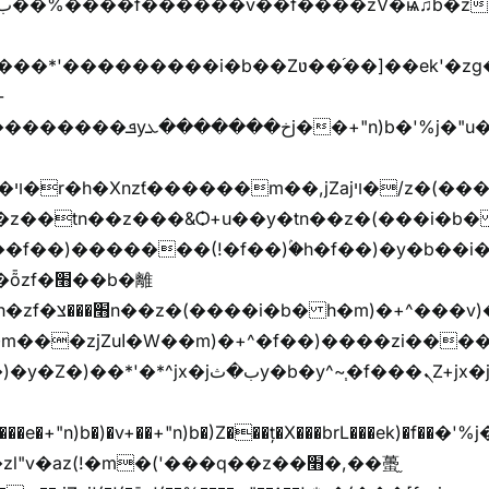
���jX��g���^��ݲ֜��oz�bq�Z�('~W��֫��ZrG����Ή�jV��
^�f��)����zi����(!
y�b�y^~֧�f���ܢZ+jx�jب��^y�7jx�jب�ץk-
"v�az(!�m�('���q��z��׫�,��蠆֦