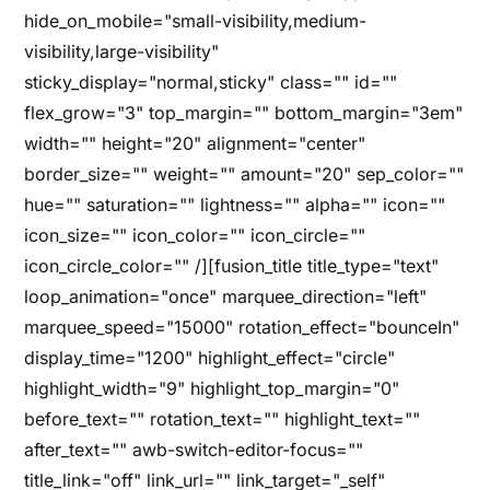
hide_on_mobile="small-visibility,medium-
visibility,large-visibility"
sticky_display="normal,sticky" class="" id=""
flex_grow="3" top_margin="" bottom_margin="3em"
width="" height="20" alignment="center"
border_size="" weight="" amount="20" sep_color=""
hue="" saturation="" lightness="" alpha="" icon=""
icon_size="" icon_color="" icon_circle=""
icon_circle_color="" /][fusion_title title_type="text"
loop_animation="once" marquee_direction="left"
marquee_speed="15000" rotation_effect="bounceIn"
display_time="1200" highlight_effect="circle"
highlight_width="9" highlight_top_margin="0"
before_text="" rotation_text="" highlight_text=""
after_text="" awb-switch-editor-focus=""
title_link="off" link_url="" link_target="_self"