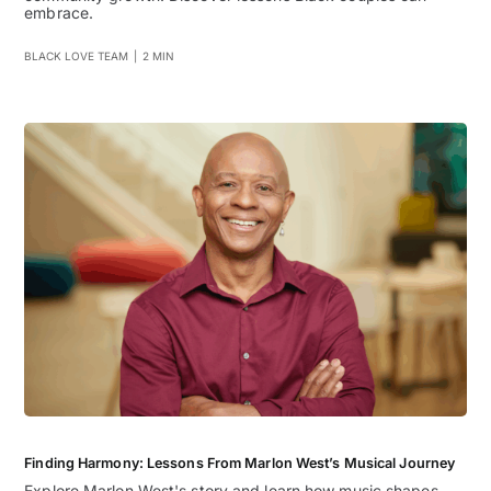
embrace.
BLACK LOVE TEAM
|
2 MIN
Finding Harmony: Lessons From Marlon West’s Musical Journey
Explore Marlon West's story and learn how music shapes