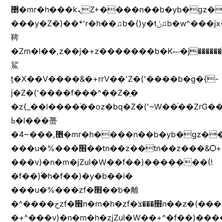
޵�mr�h���kܢZ+����n��b�yb�gz���Zv�)q�[����k����1y��v+�v�)q�\�Z+v�)q�m{\�Z+jx�jب�ܩy�♫b�wb��-
���y�Z�)��*'r�h��♫b�{)y�tݩ♫b�w^���jx�jب��߱�m������{ߺȨ���z֦z֭j %k*.��hjםv+)����
鞞
�Zm�l��,z��j�+z�������b�Kޞ�j�������,ޮX����jx�z�Z���i�b���ҷ�v)�)�u�"��rz�bu�'����&jYo�ț�X��g��
鯊
ț�X��V����&�+rrV��'Z�('����b�g�{-
j�Z�('����f���^��Z�֥�
�z{_��l����֜��oz�bq�Z�('~W��֫��ZrG
ߕ�l���蠆
�4~���,޵�mr�h����n��b�yb�gz���Z��m��ޭ�%��b�G(���i�
���u�%���׫��tn��z��tn��z���&Ѻ+u��y�tn��z�(���i�b� h���v)�(!
���v)�n�m�jZuا�W��f��)�������(!
�f��)ۢ�h�f��)�y�b��i�
���u�%���zf�׫��b�離
�^����حzf�׫n�m�h�zf�׫���צn��z�(����i�b� h�+^���v)�(!
�+^���v)�n�m�h�zjZuا�W��+^�f��)����zi����(!