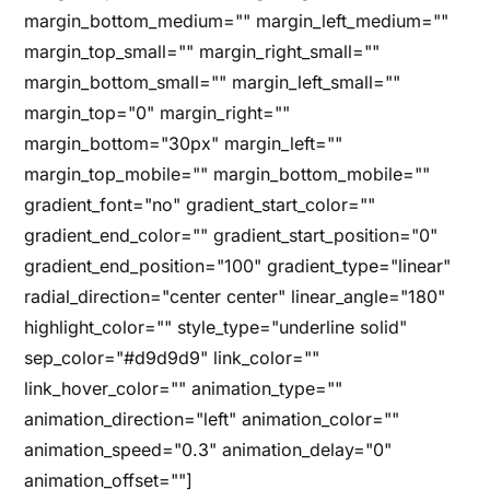
margin_bottom_medium="" margin_left_medium=""
margin_top_small="" margin_right_small=""
margin_bottom_small="" margin_left_small=""
margin_top="0" margin_right=""
margin_bottom="30px" margin_left=""
margin_top_mobile="" margin_bottom_mobile=""
gradient_font="no" gradient_start_color=""
gradient_end_color="" gradient_start_position="0"
gradient_end_position="100" gradient_type="linear"
radial_direction="center center" linear_angle="180"
highlight_color="" style_type="underline solid"
sep_color="#d9d9d9" link_color=""
link_hover_color="" animation_type=""
animation_direction="left" animation_color=""
animation_speed="0.3" animation_delay="0"
animation_offset=""]