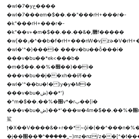
�wl�7�yخ����
�wl�7���em�$��.��"���rH+���r�-
�k"���rH+���r�-
�k"��v+�m�$��.��.��&�,޲f�����
�w[��ݚ�^��b�f�rH+���nW�vjzɚ�V�rH+���nW�vjzz'y���
�wl�'^�)���i� ���v�bu��ȭ���i�
���v�bu��*ek<���b�
�m�$��.��%�׫��)��i�
���v�bu��j��xh��硶��
�wl�'^��bu�!� )y�y�Mi�
���v�bu�ڞ)��*'}
�^m�$��.��%�׫v*�rب��[i�
���v�bu�ڞ)��*'���w�4m�$��.��%�׫nW�vjz��u�����brL���brL�z��z�&jYo�ț�X��g��
鯊
ț�X��V����&�+r�؜�*~ǭi�(��^���n�%�׭�����n���Zn�%�כ��h���[�zW�������ʗ�z
�j��׫��ޭ�^�����_~)mz�nz/z��[^�ƭ���������M�[^���gz�!