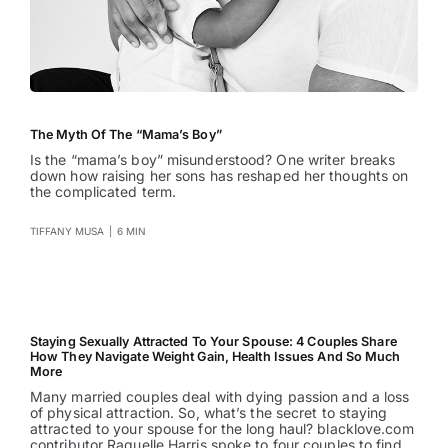
The Myth Of The “Mama’s Boy”
Is the “mama’s boy” misunderstood? One writer breaks
down how raising her sons has reshaped her thoughts on
the complicated term.
TIFFANY MUSA
|
6 MIN
Staying Sexually Attracted To Your Spouse: 4 Couples Share
How They Navigate Weight Gain, Health Issues And So Much
More
Many married couples deal with dying passion and a loss
of physical attraction. So, what’s the secret to staying
attracted to your spouse for the long haul? blacklove.com
contributor Raquelle Harris spoke to four couples to find