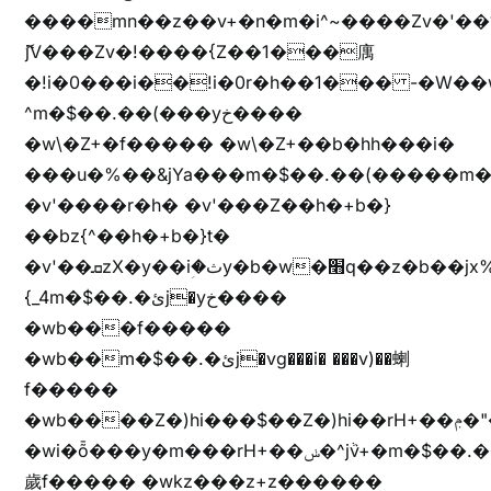
����mn��z��v+�n�m�i^~����Zv�'
ޮ؜jV���Zv�!����{Z��1���庽
�!i�0���i��!i�0r�h��1��� -�W��w^�/z��ױ���~Z0m
^m�$��.��(���yخ����
�w\�Z+�f����� �w\�Z+��b�hh���i�
���u�%��&jYa���m�$��.��(�����m�$
�v'����r�h� �v'���Z��h�+b�}
��bz{^��h�+b�}t�
�v'��ܩzX�y��iؚ�ثy�b�w�׫q��z�b��jx%
{_4m�$��.�ئj�yخ����
�wb���f�����
�wb��m�$��.�ئj�vg���i� ���v)��蝲
f�����
�wb����Z�)hi���$��Z�)hi��rH+��ݦ�"�*'��b�f�rH+��ݦ�"�*'�f�����
�wi�ȭ���y�m���rH+��ݭ�^jٞv+�m�$��.��ޥ
歲f����� �wkz���z+z������