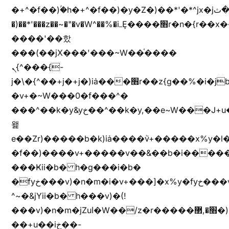
�+^�f��)ۢ�h�+^�f��)�y�Z�)��*'�*^jx�jب�ثy�b�y^~֧�f���ܢZ+jx�jب��^y�7jx�jب�ץk-
�)��*'���z��~�"�v�W^��%�iߺȨ����׫r�n�{r��x�����xjX��ǥ}
����'��핬
���(��jX���'���~W��֫����
ܢ{^���{-
j�\�{^��+j�+j�)iȧ���׫r��z{g��%�i�jb�X��֫��lzW�yz�+��b�y����a�ר�j�W���e�+"n)b�)�v+��+"n)b�)Z���ț�X���brL���ek)�f��؜�'%j�"vܩzg����ܩzɚ�W�{+�
�v+�~W���0�f���^�
���^��k�y&yخ��^��k�y,��e~W���J+u��yخ�J+u�
왩
e��Zr)�����b�k)iȧ����ٞv+�����x%y�l
�f��)����v+�����v��&��b�i�����
���Ҝii�b� h�g���i�b�
�fyخ���v)�n�m�i�v+���]�x%y�fyخ���v)ඊl��e��]�x+�m�f����v)�n�m�k&jYii�b�
^~�&jYii�b� h���v)�(!
���v)�n�m�jZuا�W��/z�r�����׫�,޲�)n��z�"��+�mn��z�"����h��+u��7����n��z�(�������j۫jب�X���޲ƥ����^��%���׫�ܥz�%���׫��b��h�W���+u��iخ��)�(!
��+u��iخ��-