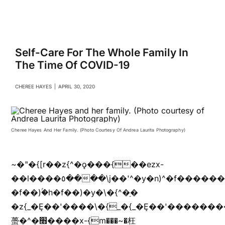
Navigati
Relationships
Family
Self-Care For The Whole Family In
The Time Of COVID-19
Health
CHEREE HAYES
|
APRIL 30, 2020
Intimacy
Cheree Hayes And Her Family. (Photo Courtesy Of Andrea Laurita Photography)
Business
~�"�{[r��z{^�ǫ���{��ezx-
��l����٥����\j��'^�y�n)^�f��������ܦyخ�������ܥj��+"n)b�'%j���%����^r��z{bvf��)�������(!
Lifestyle
�f��)ۢ�h�f��)�y�\�{^�֥�
�z{_�Ȩ��'����\�{_�{_�Ȩ��'��������
Entertainment
蠆�^�׫����x-{m���~�枉