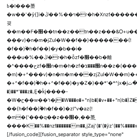
ߕ�l���蠆
�w��'�ȳ{]i�ױ��%��ڭ�r�h�Xnzƭ������m��,jZajױ�/z�(���y�Z+m�$��.��(��
끶
��m��F�׫��tn��z��tn��z���&Ѻ+u��y�tn��z�(���i�b� h���v)�(!
���v)�n�m�jZuا�W��f��)�������(!
�f��)ۢ�h�f��)�y�b��i�
���u�%��ڭ�r�h�ȭzf�׫��b�離
�^����حzf�׫n�m�h�zf�׫���צn��z�(����i�b� h�m)�+^���v)�(!
�m)�+^���v)�n�m�m���zjZuا�W��m)�+^�f��)����zi����(!
�+^�f��)ۢ�h�+^�f��)�y�Z�)��*'�*^jx�jب�ثy�b�y^~֧�f���ܢZ+jx�jب��^y�7jx�jب�ץk-
�)��*'���z�ߺȨ�ǩj����-
�W�ʗ��w��ר�j�W���e�+"n)b�)�v+��+"n)b�)Z���ț�X���brL���ek)�f��؜�'%j�"u�^�
��{h�f��)ۢ�h�f��)�zl"v�az(!
�m�('���q��z��׫�,��蠆֦
����K��%��nzƭ������m��,jZaj'(�'(�ȳz'(��%����w"��^��'r*ܕ�(���[f
[/fusion_code][fusion_separator style_type="none"