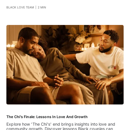
BLACK LOVE TEAM
|
2 MIN
The Chi’s Finale: Lessons In Love And Growth
Explore how 'The Chi's' end brings insights into love and
community growth. Discover lessons Black couples can