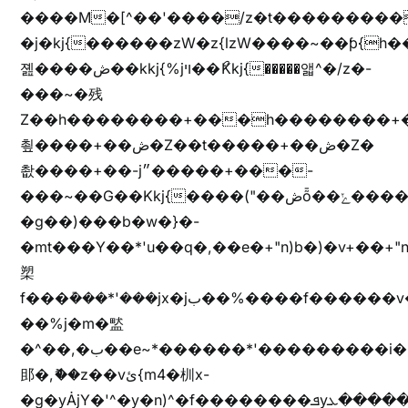
����M�[^��'����/z�t���������/z��[^�ǩ��h���~)mz�)iȭ�
�j�kj{������zW�z{lzW����~��ƥ{
졢����ڞ��kkj{%jױ��ޯKkj{�����앫^�/z�-
���~�残
Z��h��������+���h��������+
쵶����+��ڞ�Z��t�����+��ڞ�Z�
촶����+��-j״�����+���-
���~��G��Kkj{����("��ڞȭ��ݺ������Kkj{"�*'y�"����kj{"�*'r�-
�g��)���b�w�}�-
�mt���Y��*'u��q�,��e�+"n)b�)�v+��+"n
槊
f���݊���*'���jx�jب��%����f������v��f����zV�ѩ♫b�z~ǭ��b��/
��%j�m�盢
�^��,�ب��e~*������*'���������i�b��Zʋ��֜��]��ek'�zg��V�z[2z���ڶ�޽�����zX������Z��z{h���7��)
䢸�,ޮ��z��vئ{m4�杊x-
�g�yȦjY�'^�y�n)^�f��������ܦyخ�������ܥj��+"n)b�'%j�"u�b�y��ٞv+�~W��֫��b�y���&jY_��l���jX��g���^��ݲ֜��oz�bq�Z�('~W��֫��ZrG����Ή�jV��