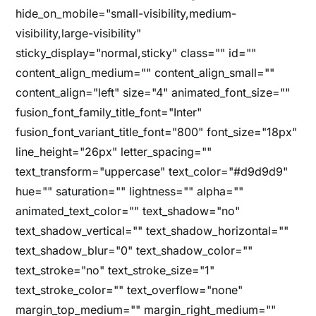
hide_on_mobile="small-visibility,medium-
visibility,large-visibility"
sticky_display="normal,sticky" class="" id=""
content_align_medium="" content_align_small=""
content_align="left" size="4" animated_font_size=""
fusion_font_family_title_font="Inter"
fusion_font_variant_title_font="800" font_size="18px"
line_height="26px" letter_spacing=""
text_transform="uppercase" text_color="#d9d9d9"
hue="" saturation="" lightness="" alpha=""
animated_text_color="" text_shadow="no"
text_shadow_vertical="" text_shadow_horizontal=""
text_shadow_blur="0" text_shadow_color=""
text_stroke="no" text_stroke_size="1"
text_stroke_color="" text_overflow="none"
margin_top_medium="" margin_right_medium=""