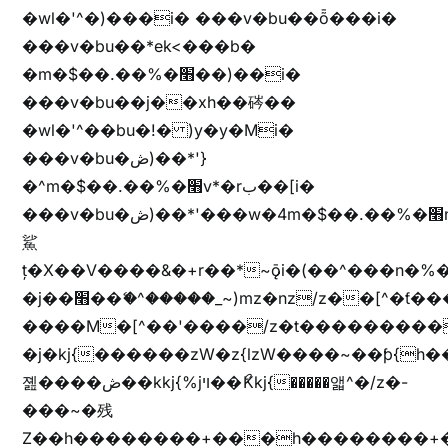
�wl�'^�)���i� ���v�bu��ȭ���i�
���v�bu��*ek<���b�
�m�$��.��%�׫��)��i�
���v�bu��j��xh��硶��
�wl�'^��bu�!� )y�y�Mi�
���v�bu�ڞ)��*'}
�^m�$��.��%�׫v*�rب��[i�
���v�bu�ڞ)��*'���w�4m�$��.��%�׫nW�vjz��u�����brL���brL�z��z�&jYo�ț�X��g��
鯊
ț�X��V����&�+r�؜�*~ǭi�(��^���n�%�׭�����n���Zn�%�כ��h���[�zW�������ʗ�z
�j��׫��ޭ�^�����_~)mz�nz/z��[^�ƭ���������M�[^���gz�!
����M�[^��'����/z�t���������/z��[^�ǩ��h���~)mz�)iȭ�
�j�kj{������zW�z{lzW����~��ƥ{
졢����ڞ��kkj{%jױ��ޯKkj{�����앫^�/z�-
���~�残
Z��h��������+���h��������+