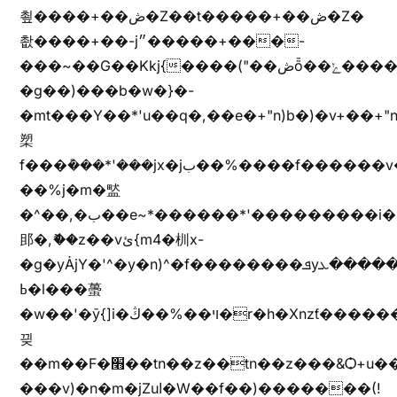
쵶����+��ڞ�Z��t�����+��ڞ�Z�
촶����+��-j״�����+���-
���~��G��Kkj{����("��ڞȭ��ݺ������Kkj{"�*'y�"����kj{"�*'r�-
�g��)���b�w�}�-
�mt���Y��*'u��q�,��e�+"n)b�)�v+��+"n
槊
f���݊���*'���jx�jب��%����f������v��f����zV�ѩ♫b�z~ǭ��b��/
��%j�m�盢
�^��,�ب��e~*������*'���������i�b��Zʋ��֜��]��ek'�zg��V�z[2z���ڶ�޽�����zX������Z��z{h���7��)
䢸�,ޮ��z��vئ{m4�杊x-
�g�yȦjY�'^�y�n)^�f��������ܦyخ�������ܥj��+"n)b�'%j�"u�b�y��ٞv+�~W��֫��b�y���&jY_��l���jX��g���^��ݲ֜��oz�bq�Z�('~W��֫��ZrG����Ή�jV��
ߕ�l���蠆
�w��'�ȳ{]i�ױ��%��ڭ�r�h�Xnzƭ������m��,jZajױ�/z�(���y�Z+m�$��.��(��
끶
��m��F�׫��tn��z��tn��z���&Ѻ+u��y�tn��z�(���i�b� h���v)�(!
���v)�n�m�jZuا�W��f��)�������(!