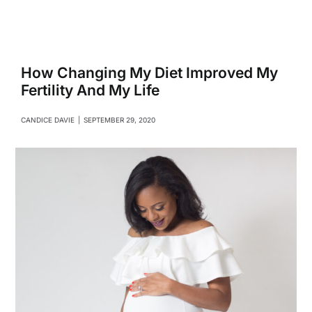
Navigati
Relationships
Family
How Changing My Diet Improved My
Fertility And My Life
Health
CANDICE DAVIE
|
SEPTEMBER 29, 2020
Intimacy
Business
Lifestyle
Entertainment