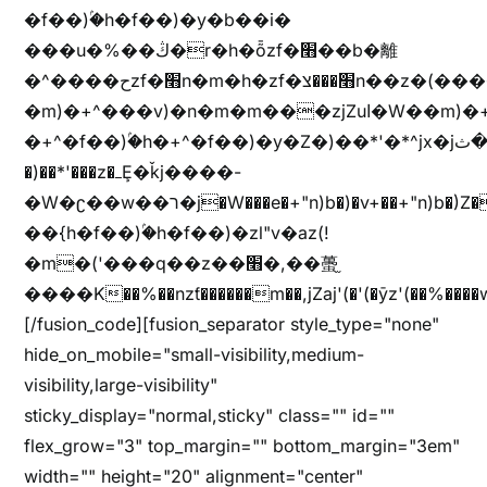
�f��)ۢ�h�f��)�y�b��i�
���u�%��ڭ�r�h�ȭzf�׫��b�離
�^����حzf�׫n�m�h�zf�׫���צn��z�(����i�b� h�m)�+^���v)�(!
�m)�+^���v)�n�m�m���zjZuا�W��m)�+^�f��)����zi����(!
�+^�f��)ۢ�h�+^�f��)�y�Z�)��*'�*^jx�jب�ثy�b�y^~֧�f���ܢZ+jx�jب��^y�7jx�jب�ץk-
�)��*'���z�ߺȨ�ǩj����-
�W�ʗ��w��ר�j�W���e�+"n)b�)�v+��+"n)b�)Z���ț�X���brL���ek)�f��؜�'%j�"u�^�
��{h�f��)ۢ�h�f��)�zl"v�az(!
�m�('���q��z��׫�,��蠆֦
����K��%��nzƭ������m��,jZaj'(�'(�ȳz'(��%����w"��^��'r*ܕ�(���[f
[/fusion_code][fusion_separator style_type="none"
hide_on_mobile="small-visibility,medium-
visibility,large-visibility"
sticky_display="normal,sticky" class="" id=""
flex_grow="3" top_margin="" bottom_margin="3em"
width="" height="20" alignment="center"