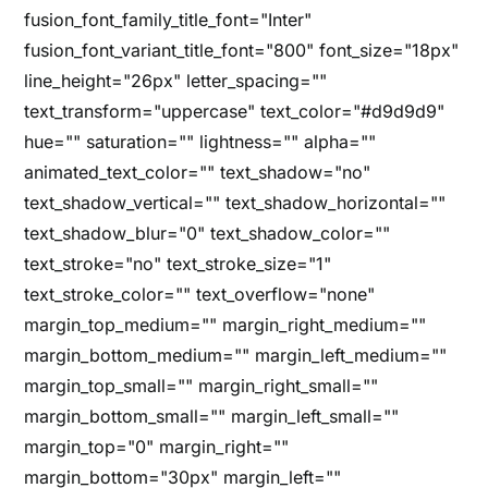
fusion_font_family_title_font="Inter"
fusion_font_variant_title_font="800" font_size="18px"
line_height="26px" letter_spacing=""
text_transform="uppercase" text_color="#d9d9d9"
hue="" saturation="" lightness="" alpha=""
animated_text_color="" text_shadow="no"
text_shadow_vertical="" text_shadow_horizontal=""
text_shadow_blur="0" text_shadow_color=""
text_stroke="no" text_stroke_size="1"
text_stroke_color="" text_overflow="none"
margin_top_medium="" margin_right_medium=""
margin_bottom_medium="" margin_left_medium=""
margin_top_small="" margin_right_small=""
margin_bottom_small="" margin_left_small=""
margin_top="0" margin_right=""
margin_bottom="30px" margin_left=""