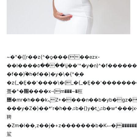
~�"�{[r��z{^�ǫ���{��ezx-
��l����٥����\j��'^�y�n)^�f��������ܦyخ�������ܥj��+"n)b�'%j���%����^r��z{bvf��)�������(!
�f��)ۢ�h�f��)�y�\�{^�֥�
�z{_�Ȩ��'����\�{_�{_�Ȩ��'��������
蠆�^�׫����x-{m���~�枉
޵�mr�h���kܢZ+����n��b�yb�gz���Zv�)q�[����k����1y��v+�v�)q�\�Z+v�)q�m{\�Z+jx�jب�ܩy�♫b�wb��-
���y�Z�)��*'r�h��♫b�{)y�tݩ♫b�w^���jx�jب��߱�m������{ߺȨ���z֦z֭j %k*.��hjםv+)����
鞞
�Zm�l��,z��j�+z�������b�Kޞ�j�������,ޮX����jx�z�Z���i�b���ҷ�v)�)�u�"��rz�bu�'����&jYo�ț�X��g��
鯊