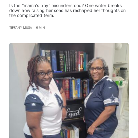
Is the “mama’s boy” misunderstood? One writer breaks
down how raising her sons has reshaped her thoughts on
the complicated term.
TIFFANY MUSA
|
6 MIN