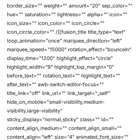
border_size="" weight="" amount="20" sep_color=""
hue="" saturation="" lightness="" alpha="" icon=""
icon_size="" icon_color="" icon_circle=""
icon_circle_color="" /][fusion_title title_type="text"
loop_animation="once" marquee_direction="left"
marquee_speed="15000" rotation_effect="bounceIn"
display_time="1200" highlight_effect="circle"
highlight_width="9" highlight_top_margin="0"
before_text="" rotation_text="" highlight_text=""
after_text="" awb-switch-editor-focus=""
title_link="off" link_url="" link_target="_self"
hide_on_mobile="small-visibility,medium-
visibility,large-visibility"
sticky_display="normal,sticky" class="" id=""
content_align_medium="" content_align_small=""
content_align="left" size="4" animated_font_size=""