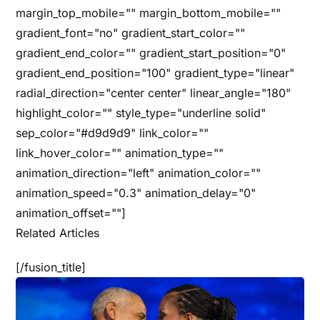
margin_top_mobile="" margin_bottom_mobile=""
gradient_font="no" gradient_start_color=""
gradient_end_color="" gradient_start_position="0"
gradient_end_position="100" gradient_type="linear"
radial_direction="center center" linear_angle="180"
highlight_color="" style_type="underline solid"
sep_color="#d9d9d9" link_color=""
link_hover_color="" animation_type=""
animation_direction="left" animation_color=""
animation_speed="0.3" animation_delay="0"
animation_offset=""]
Related Articles
[/fusion_title]