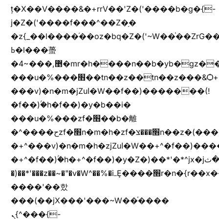
ț�X��V����&�+rrV��'Z�('����b�g�{-
j�Z�('����f���^��Z�֥�
�z{_��l����֜��oz�bq�Z�('~W��֫��ZrG
ߕ�l���蠆
�4~���,޵�mr�h����n��b�yb�gz���Z��m��ޭ�%��b�G(���i�
���u�%���׫��tn��z��tn��z���&Ѻ+u��y�tn��z�(���i�b� h���v)�(!
���v)�n�m�jZuا�W��f��)�������(!
�f��)ۢ�h�f��)�y�b��i�
���u�%���zf�׫��b�離
�^����حzf�׫n�m�h�zf�׫���צn��z�(����i�b� h�+^���v)�(!
�+^���v)�n�m�h�zjZuا�W��+^�f��)����zi����(!
�+^�f��)ۢ�h�+^�f��)�y�Z�)��*'�*^jx�jب�ثy�b�y^~֧�f���ܢZ+jx�jب��^y�7jx�jب�ץk-
�)��*'���z��~�"�v�W^��%�iߺȨ����׫r�n�{r��x�����xjX��ǥ}
����'��핬
���(��jX���'���~W��֫����
ܢ{^���{-