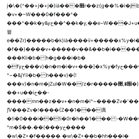
j�\�{^��+j�+j�)iȧ���׫r��z{g��%�i�jb�X��֫��lzW�yz�+��b�y����a�ר�j�W���e�+"n)b�)�v+��+"n)b�)Z���ț�X���brL���ek)�f��؜�'%j�"vܩzg����ܩzɚ�W�{+�
�v+�~W���0�f���^�
���^��k�y&yخ��^��k�y,��e~W���J+u��yخ�J+u�
왩
e��Zr)�����b�k)iȧ����ٞv+�����x%y�l
�f��)����v+�����v��&��b�i�����
���Ҝii�b� h�g���i�b�
�fyخ���v)�n�m�i�v+���]�x%y�fyخ���v)ඊl��e��]�x+�m�f����v)�n�m�k&jYii�b�
^~�&jYii�b� h���v)�(!
���v)�n�m�jZuا�W��/z�r�����׫�,޲�)n��z�"��+�mn��z�"����h��+u��7����n��z�(�������j۫jب�X���޲ƥ����^��%���׫�ܥz�%���׫��b��h�W���+u��iخ��)�(!
��+u��iخ��-
����mn��z��v+�n�m�i^~����Zv�'
ޮ؜jV���Zv�!����{Z��1���庽
�!i�0���i��!i�0r�h��1��� -�W��w^�/z��ױ���~Z0m
^m�$��.��(���yخ����
�w\�Z+�f����� �w\�Z+��b�hh���i�