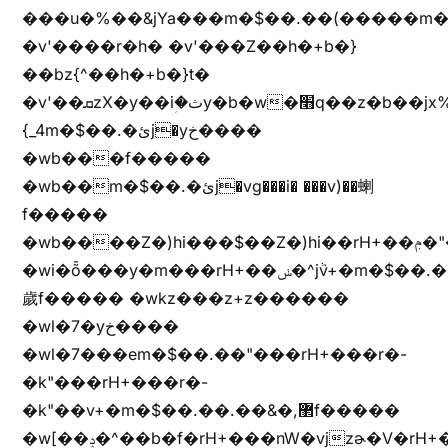
���u�%��&jYa���m�$��.��(�����m�$
�v'����r�h� �v'���Z��h�+b�}
��bz{^��h�+b�}t�
�v'��ܩzX�y��iؚ�ثy�b�w�׫q��z�b��jx%
{_4m�$��.�ئj�yخ����
�wb���f�����
�wb��m�$��.�ئj�vg���i� ���v)��蝲
f�����
�wb����Z�)hi���$��Z�)hi��rH+��ݦ�"�*'��b�f�rH+��ݦ�"�*'�f�����
�wi�ȭ���y�m���rH+��ݭ�^jٞv+�m�$��.��ޥ
歲f����� �wkz���z+z������
�wl�7�yخ����
�wl�7���em�$��.��"���rH+���r�-
�k"���rH+���r�-
�k"��v+�m�$��.��.��&�,޲f�����
�w[��ݚ�^��b�f�rH+���nW�vjzɚ�V�rH+���nW�vjzz'y���