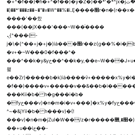
�+^�f��)ۢ�h�+^�f��)�y�Z�)��*'�*^jx�jب�ثy�b�y^~֧�f���ܢZ+jx�jب��^y�7jx�jب�ץk-
�)��*'���z��~�"�v�W^��%�iߺȨ����׫r�n�{r��x�����xjX��ǥ}
����'��핬
���(��jX���'���~W��֫����
ܢ{^���{-
j�\�{^��+j�+j�)iȧ���׫r��z{g��%�i�jb�X��֫��lzW�yz�+��b�y����a�ר�j�W���e�+"n)b�)�v+��+"n)b�)Z���ț�X���brL���ek)�f��؜�'%j�"vܩzg����ܩzɚ�W�{+�
�v+�~W���0�f���^�
���^��k�y&yخ��^��k�y,��e~W���J+u��yخ�J+u�
왩
e��Zr)�����b�k)iȧ����ٞv+�����x%y�l
�f��)����v+�����v��&��b�i�����
���Ҝii�b� h�g���i�b�
�fyخ���v)�n�m�i�v+���]�x%y�fyخ���v)ඊl��e��]�x+�m�f����v)�n�m�k&jYii�b�
^~�&jYii�b� h���v)�(!
���v)�n�m�jZuا�W��/z�r�����׫�,޲�)n��z�"��+�mn��z�"����h��+u��7����n��z�(�������j۫jب�X���޲ƥ����^��%���׫�ܥz�%���׫��b��h�W���+u��iخ��)�(!
��+u��iخ��-