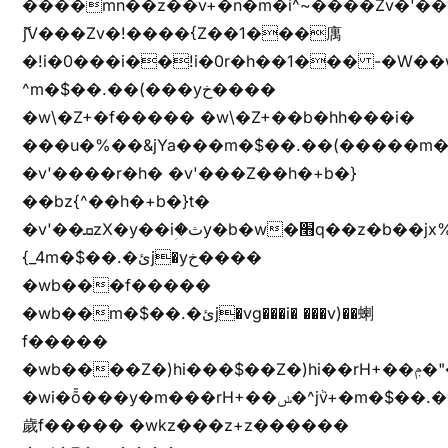
����mn��z��v+�n�m�i^~����Zv�'
ޮ؜jV���Zv�!����{Z��1���庽
�!i�0���i��!i�0r�h��1��� -�W��w^�/z��ױ���~Z0m
^m�$��.��(���yخ����
�w\�Z+�f����� �w\�Z+��b�hh���i�
���u�%��&jYa���m�$��.��(�����m�$
�v'����r�h� �v'���Z��h�+b�}
��bz{^��h�+b�}t�
�v'��ܩzX�y��iؚ�ثy�b�w�׫q��z�b��jx%
{_4m�$��.�ئj�yخ����
�wb���f�����
�wb��m�$��.�ئj�vg���i� ���v)��蝲
f�����
�wb����Z�)hi���$��Z�)hi��rH+��ݦ�"�*'��b�f�rH+��ݦ�"�*'�f�����
�wi�ȭ���y�m���rH+��ݭ�^jٞv+�m�$��.��ޥ
歲f����� �wkz���z+z������