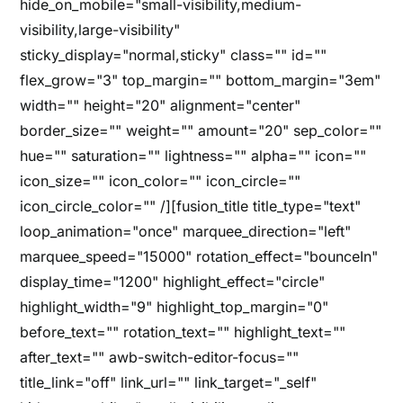
hide_on_mobile="small-visibility,medium-
visibility,large-visibility"
sticky_display="normal,sticky" class="" id=""
flex_grow="3" top_margin="" bottom_margin="3em"
width="" height="20" alignment="center"
border_size="" weight="" amount="20" sep_color=""
hue="" saturation="" lightness="" alpha="" icon=""
icon_size="" icon_color="" icon_circle=""
icon_circle_color="" /][fusion_title title_type="text"
loop_animation="once" marquee_direction="left"
marquee_speed="15000" rotation_effect="bounceIn"
display_time="1200" highlight_effect="circle"
highlight_width="9" highlight_top_margin="0"
before_text="" rotation_text="" highlight_text=""
after_text="" awb-switch-editor-focus=""
title_link="off" link_url="" link_target="_self"