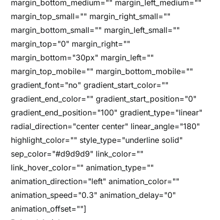
margin_bottom_medium="" margin_left_medium=""
margin_top_small="" margin_right_small=""
margin_bottom_small="" margin_left_small=""
margin_top="0" margin_right=""
margin_bottom="30px" margin_left=""
margin_top_mobile="" margin_bottom_mobile=""
gradient_font="no" gradient_start_color=""
gradient_end_color="" gradient_start_position="0"
gradient_end_position="100" gradient_type="linear"
radial_direction="center center" linear_angle="180"
highlight_color="" style_type="underline solid"
sep_color="#d9d9d9" link_color=""
link_hover_color="" animation_type=""
animation_direction="left" animation_color=""
animation_speed="0.3" animation_delay="0"
animation_offset=""]