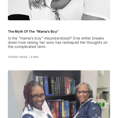
The Myth Of The “Mama’s Boy”
Is the “mama’s boy” misunderstood? One writer breaks
down how raising her sons has reshaped her thoughts on
the complicated term.
TIFFANY MUSA
|
6 MIN