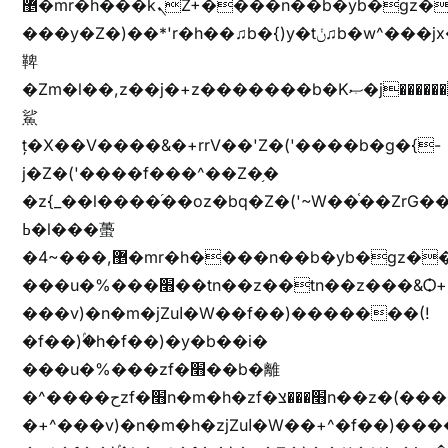
޵�mr�h���kܢZ+����n��b�yb�gz���Zv�)q�[����k����1y��v+�v�)q�\�Z+v�)q�m{\�Z+jx�jب�ܩy�♫b�wb��-
���y�Z�)��*'r�h��♫b�{)y�tݩ♫b�w^���jx�jب��߱�m������{ߺȨ���z֦z֭j %k*.��hjםv+)����
鞞
�Zm�l��,z��j�+z�������b�Kޞ�j�������,ޮX����jx�z�Z���i�b���ҷ�v)�)�u�"��rz�bu�'����&jYo�ț�X��g��
鯊
ț�X��V����&�+rrV��'Z�('����b�g�{-
j�Z�('����f���^��Z�֥�
�z{_��l����֜��oz�bq�Z�('~W��֫��ZrG
ߕ�l���蠆
�4~���,޵�mr�h����n��b�yb�gz���Z��m��ޭ�%��b�G(���i�
���u�%���׫��tn��z��tn��z���&Ѻ+u��y�tn��z�(���i�b� h���v)�(!
���v)�n�m�jZuا�W��f��)�������(!
�f��)ۢ�h�f��)�y�b��i�
���u�%���zf�׫��b�離
�^����حzf�׫n�m�h�zf�׫���צn��z�(����i�b� h�+^���v)�(!
�+^���v)�n�m�h�zjZuا�W��+^�f��)����zi����(!