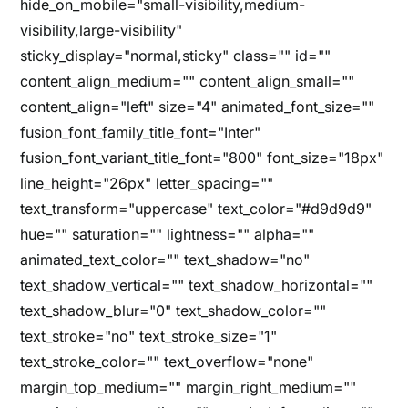
hide_on_mobile="small-visibility,medium-
visibility,large-visibility"
sticky_display="normal,sticky" class="" id=""
content_align_medium="" content_align_small=""
content_align="left" size="4" animated_font_size=""
fusion_font_family_title_font="Inter"
fusion_font_variant_title_font="800" font_size="18px"
line_height="26px" letter_spacing=""
text_transform="uppercase" text_color="#d9d9d9"
hue="" saturation="" lightness="" alpha=""
animated_text_color="" text_shadow="no"
text_shadow_vertical="" text_shadow_horizontal=""
text_shadow_blur="0" text_shadow_color=""
text_stroke="no" text_stroke_size="1"
text_stroke_color="" text_overflow="none"
margin_top_medium="" margin_right_medium=""