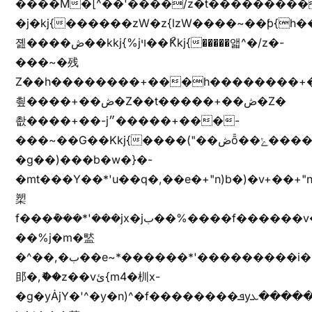
����M�[^��'����/z�t���������/z��[^�ǩ��h���~)mz�)iȭ�
�j�kj{������zW�z{lzW����~��ƥ{
졢����ڞ��kkj{%jױ��ޯKkj{�����앫^�/z�-
���~�残
Z��h��������+���h��������+
쵶����+��ڞ�Z��t�����+��ڞ�Z�
촶����+��-j״�����+���-
���~��G��Kkj{����("��ڞȭ��ݺ������Kkj{"�*'y�"����kj{"�*'r�-
�g��)���b�w�}�-
�mt���Y��*'u��q�,��e�+"n)b�)�v+��+"n
槊
f���݊���*'���jx�jب��%����f������v��f����zV�ѩ♫b�z~ǭ��b��/
��%j�m�盢
�^��,�ب��e~*������*'���������i�b��Zʋ��֜��]��ek'�zg��V�z[2z���ڶ�޽�����zX������Z��z{h���7��)
䢸�,ޮ��z��vئ{m4�杊x-
�g�yȦjY�'^�y�n)^�f��������ܦyخ�������ܥj��+"n)b�'%j�"u�b�y��ٞv+�~W��֫��b�y���&jY_��l���jX��g���^��ݲ֜��oz�bq�Z�('~W��֫��ZrG����Ή�jV��