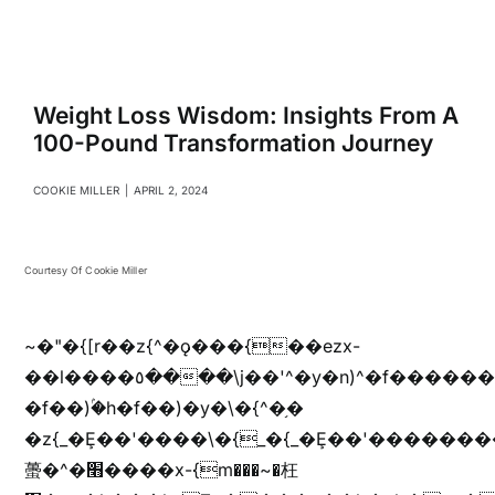
Navigati
Relationships
Family
Weight Loss Wisdom: Insights From A
100-Pound Transformation Journey
Health
COOKIE MILLER
|
APRIL 2, 2024
Intimacy
Courtesy Of Cookie Miller
Business
~�"�{[r��z{^�ǫ���{��ezx-
��l����٥����\j��'^�y�n)^�f��������ܦyخ�������ܥj��+"n)b�'%j���%����^r��z{bvf��)�������(!
Lifestyle
�f��)ۢ�h�f��)�y�\�{^�֥�
�z{_�Ȩ��'����\�{_�{_�Ȩ��'��������
蠆�^�׫����x-{m���~�枉
Entertainment