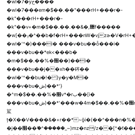
�wl�7�yخ����
�wl�7���em�$��.��"���rH+���r�-
�k"���rH+���r�-
�k"��v+�m�$��.��.��&�,޲f�����
�w[��ݚ�^��b�f�rH+���nW�vjzɚ�V�rH+���nW�vjzz'y���
�wl�'^�)���i� ���v�bu��ȭ���i�
���v�bu��*ek<���b�
�m�$��.��%�׫��)��i�
���v�bu��j��xh��硶��
�wl�'^��bu�!� )y�y�Mi�
���v�bu�ڞ)��*'}
�^m�$��.��%�׫v*�rب��[i�
���v�bu�ڞ)��*'���w�4m�$��.��%�׫nW�vjz��u�����brL���brL�z��z�&jYo�ț�X��g��
鯊
ț�X��V����&�+r�؜�*~ǭi�(��^���n�%�׭�����n���Zn�%�כ��h���[�zW�������ʗ�z
�j��׫��ޭ�^�����_~)mz�nz/z��[^�ƭ���������M�[^���gz�!