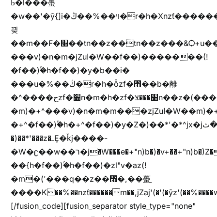
ߕ�l���蠆
�w��'�ȳ{]i�ױ��%��ڭ�r�h�Xnzƭ������m��,jZajױ�/z�(���y�Z+m�$��.��(��
끶
��m��F�׫��tn��z��tn��z���&Ѻ+u��y�tn��z�(���i�b� h���v)�(!
���v)�n�m�jZuا�W��f��)�������(!
�f��)ۢ�h�f��)�y�b��i�
���u�%��ڭ�r�h�ȭzf�׫��b�離
�^����حzf�׫n�m�h�zf�׫���צn��z�(����i�b� h�m)�+^���v)�(!
�m)�+^���v)�n�m�m���zjZuا�W��m)�+^�f��)����zi����(!
�+^�f��)ۢ�h�+^�f��)�y�Z�)��*'�*^jx�jب�ثy�b�y^~֧�f���ܢZ+jx�jب��^y�7jx�jب�ץk-
�)��*'���z�ߺȨ�ǩj����-
�W�ʗ��w��ר�j�W���e�+"n)b�)�v+��+"n)b�)Z���ț�X���brL���ek)�f��؜�'%j�"u�^�
��{h�f��)ۢ�h�f��)�zl"v�az(!
�m�('���q��z��׫�,��蠆֦
����K��%��nzƭ������m��,jZaj'(�'(�ȳz'(��%����w"��^��'r*ܕ�(���[f
[/fusion_code][fusion_separator style_type="none"