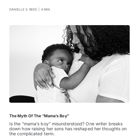
DANIELLE S. REED
|
4 MIN
The Myth Of The “Mama’s Boy”
Is the “mama’s boy” misunderstood? One writer breaks
down how raising her sons has reshaped her thoughts on
the complicated term.