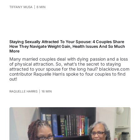
TIFFANY MUSA
|
6 MIN
Staying Sexually Attracted To Your Spouse: 4 Couples Share
How They Navigate Weight Gain, Health Issues And So Much
More
Many married couples deal with dying passion and a loss
of physical attraction. So, what’s the secret to staying
attracted to your spouse for the long haul? blacklove.com
contributor Raquelle Harris spoke to four couples to find
out!
RAQUELLE HARRIS
|
16 MIN