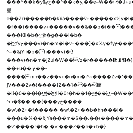
���^��k�y&yخ��^��k�y,��e~W���J+u��yخ�J+u�
왩
e��Zr)�����b�k)iȧ����ٞv+�����x%y�l
�f��)����v+�����v��&��b�i�����
���Ҝii�b� h�g���i�b�
�fyخ���v)�n�m�i�v+���]�x%y�fyخ���v)ඊl��e��]�x+�m�f����v)�n�m�k&jYii�b�
^~�&jYii�b� h���v)�(!
���v)�n�m�jZuا�W��/z�r�����׫�,޲�)n��z�"��+�mn��z�"����h��+u��7����n��z�(�������j۫jب�X���޲ƥ����^��%���׫�ܥz�%���׫��b��h�W���+u��iخ��)�(!
��+u��iخ��-
����mn��z��v+�n�m�i^~����Zv�'
ޮ؜jV���Zv�!����{Z��1���庽
�!i�0���i��!i�0r�h��1��� -�W��w^�/z��ױ���~Z0m
^m�$��.��(���yخ����
�w\�Z+�f����� �w\�Z+��b�hh���i�
���u�%��&jYa���m�$��.��(�����m�$
�v'����r�h� �v'���Z��h�+b�}