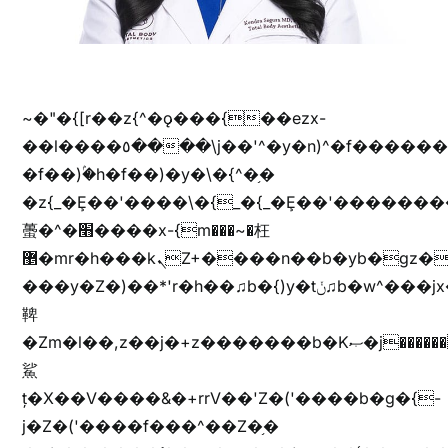
~�"�{[r��z{^�ǫ���{��ezx-
��l����٥����\j��'^�y�n)^�f��������ܦyخ�������ܥj��+"n)b�'%j���%����^r��z{bvf��)�������(!
�f��)ۢ�h�f��)�y�\�{^�֥�
�z{_�Ȩ��'����\�{_�{_�Ȩ��'��������
蠆�^�׫����x-{m���~�枉
޵�mr�h���kܢZ+����n��b�yb�gz���Zv�)q�[����k����1y��v+�v�)q�\�Z+v�)q�m{\�Z+jx�jب�ܩy�♫b�wb��-
���y�Z�)��*'r�h��♫b�{)y�tݩ♫b�w^���jx�jب��߱�m������{ߺȨ���z֦z֭j %k*.��hjםv+)����
鞞
�Zm�l��,z��j�+z�������b�Kޞ�j�������,ޮX����jx�z�Z���i�b���ҷ�v)�)�u�"��rz�bu�'����&jYo�ț�X��g��
鯊
ț�X��V����&�+rrV��'Z�('����b�g�{-
j�Z�('����f���^��Z�֥�