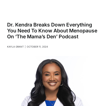
Navigati
Relationships
Family
Dr. Kendra Breaks Down Everything
You Need To Know About Menopause
On ‘The Mama’s Den’ Podcast
Health
KAYLA GRANT
|
OCTOBER 11, 2024
Intimacy
Business
Lifestyle
Entertainment