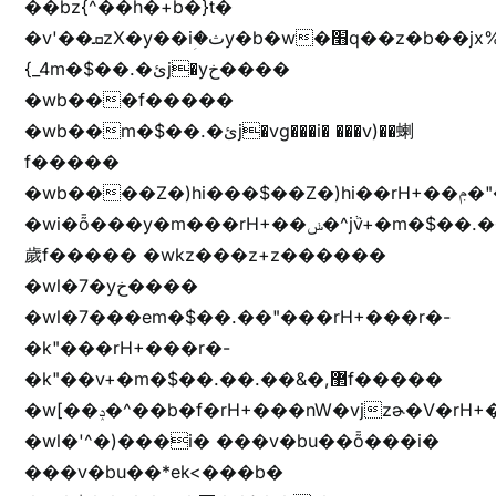
��bz{^��h�+b�}t�
�v'��ܩzX�y��iؚ�ثy�b�w�׫q��z�b��jx%
{_4m�$��.�ئj�yخ����
�wb���f�����
�wb��m�$��.�ئj�vg���i� ���v)��蝲
f�����
�wb����Z�)hi���$��Z�)hi��rH+��ݦ�"�*'��b�f�rH+��ݦ�"�*'�f�����
�wi�ȭ���y�m���rH+��ݭ�^jٞv+�m�$��.��ޥ
歲f����� �wkz���z+z������
�wl�7�yخ����
�wl�7���em�$��.��"���rH+���r�-
�k"���rH+���r�-
�k"��v+�m�$��.��.��&�,޲f�����
�w[��ݚ�^��b�f�rH+���nW�vjzɚ�V�rH+���nW�vjzz'y���
�wl�'^�)���i� ���v�bu��ȭ���i�
���v�bu��*ek<���b�