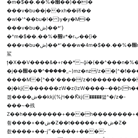
�m�$��.��%�׫��)��i�
���v�bu��j��xh��硶��
�wl�'^��bu�!� )y�y�Mi�
���v�bu�ڞ)��*'}
�^m�$��.��%�׫v*�rب��[i�
���v�bu�ڞ)��*'���w�4m�$��.��%�׫nW�vjz��u�����brL���brL�z��z�&jYo�ț�X��g��
鯊
ț�X��V����&�+r�؜�*~ǭi�(��^���n�%�׭�����n���Zn�%�כ��h���[�zW�������ʗ�z
�j��׫��ޭ�^�����_~)mz�nz/z��[^�ƭ���������M�[^���gz�!
����M�[^��'����/z�t���������/z��[^�ǩ��h���~)mz�)iȭ�
�j�kj{������zW�z{lzW����~��ƥ{
졢����ڞ��kkj{%jױ��ޯKkj{�����앫^�/z�-
���~�残
Z��h��������+���h��������+
쵶����+��ڞ�Z��t�����+��ڞ�Z�
촶����+��-j״�����+���-