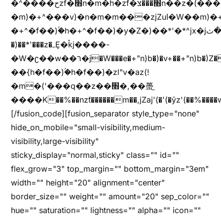
�^����حzf�׫n�m�h�zf�׫���צn��z�(����i�b� h�m)�+^���v)�(!
�m)�+^���v)�n�m�m���zjZuا�W��m)�+^�f��)����zi����(!
�+^�f��)ۢ�h�+^�f��)�y�Z�)��*'�*^jx�jب�ثy�b�y^~֧�f���ܢZ+jx�jب��^y�7jx�jب�ץk-
�)��*'���z�ߺȨ�ǩj����-
�W�ʗ��w��ר�j�W���e�+"n)b�)�v+��+"n)b�)Z���ț�X���brL���ek)�f��؜�'%j�"u�^�
��{h�f��)ۢ�h�f��)�zl"v�az(!
�m�('���q��z��׫�,��蠆֦
����K��%��nzƭ������m��,jZaj'(�'(�ȳz'(��%����w"��^��'r*ܕ�(���[f
[/fusion_code][fusion_separator style_type="none"
hide_on_mobile="small-visibility,medium-
visibility,large-visibility"
sticky_display="normal,sticky" class="" id=""
flex_grow="3" top_margin="" bottom_margin="3em"
width="" height="20" alignment="center"
border_size="" weight="" amount="20" sep_color=""
hue="" saturation="" lightness="" alpha="" icon=""