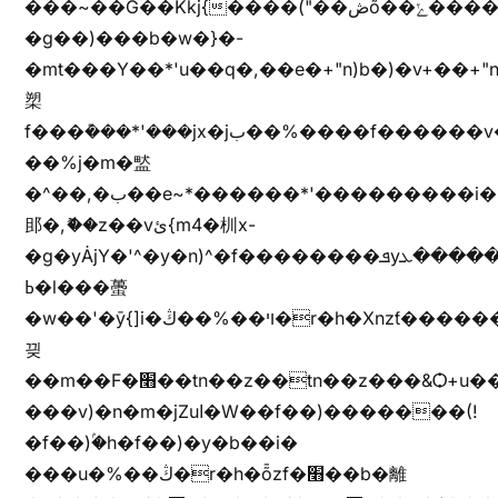
���~��G��Kkj{����("��ڞȭ��ݺ������Kkj{"�*'y�"����kj{"�*'r�-
�g��)���b�w�}�-
�mt���Y��*'u��q�,��e�+"n)b�)�v+��+"n
槊
f���݊���*'���jx�jب��%����f������v��f����zV�ѩ♫b�z~ǭ��b��/
��%j�m�盢
�^��,�ب��e~*������*'���������i�b��Zʋ��֜��]��ek'�zg��V�z[2z���ڶ�޽�����zX������Z��z{h���7��)
䢸�,ޮ��z��vئ{m4�杊x-
�g�yȦjY�'^�y�n)^�f��������ܦyخ�������ܥj��+"n)b�'%j�"u�b�y��ٞv+�~W��֫��b�y���&jY_��l���jX��g���^��ݲ֜��oz�bq�Z�('~W��֫��ZrG����Ή�jV��
ߕ�l���蠆
�w��'�ȳ{]i�ױ��%��ڭ�r�h�Xnzƭ������m��,jZajױ�/z�(���y�Z+m�$��.��(��
끶
��m��F�׫��tn��z��tn��z���&Ѻ+u��y�tn��z�(���i�b� h���v)�(!
���v)�n�m�jZuا�W��f��)�������(!
�f��)ۢ�h�f��)�y�b��i�
���u�%��ڭ�r�h�ȭzf�׫��b�離