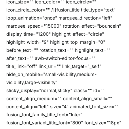
icon_size="" icon_color="" icon_circle=""
icon_circle_color="" /][fusion_title title_type="text"
loop_animation="once" marquee_direction="left"
marquee_speed="15000" rotation_effect="bounceIn"
display_time="1200" highlight_effect="circle"
highlight_width="9" highlight_top_margin="0"
before_text="" rotation_text="" highlight_text=""
after_text="" awb-switch-editor-focus=""
title_link="off" link_url="" link_target="_self"
hide_on_mobile="small-visibility,medium-
visibility,large-visibility"
sticky_display="normal,sticky" class="" id=""
content_align_medium="" content_align_small=""
content_align="left" size="4" animated_font_size=""
fusion_font_family_title_font="Inter"
fusion_font_variant_title_font="800" font_size="18px"