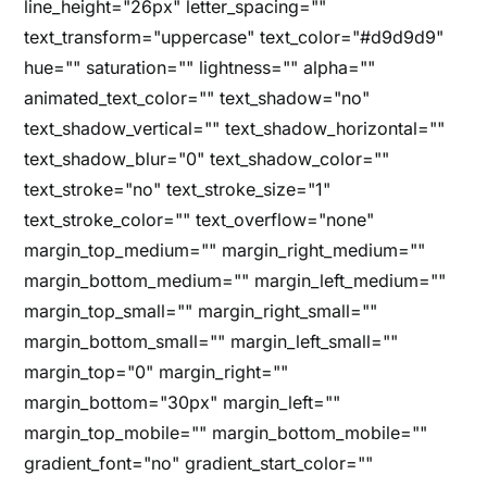
line_height="26px" letter_spacing=""
text_transform="uppercase" text_color="#d9d9d9"
hue="" saturation="" lightness="" alpha=""
animated_text_color="" text_shadow="no"
text_shadow_vertical="" text_shadow_horizontal=""
text_shadow_blur="0" text_shadow_color=""
text_stroke="no" text_stroke_size="1"
text_stroke_color="" text_overflow="none"
margin_top_medium="" margin_right_medium=""
margin_bottom_medium="" margin_left_medium=""
margin_top_small="" margin_right_small=""
margin_bottom_small="" margin_left_small=""
margin_top="0" margin_right=""
margin_bottom="30px" margin_left=""
margin_top_mobile="" margin_bottom_mobile=""
gradient_font="no" gradient_start_color=""