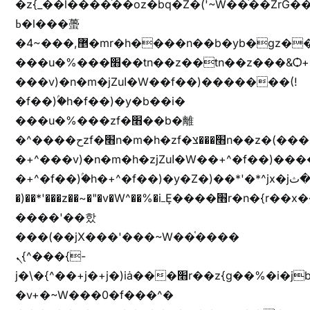
�z{_��l����֜��oz�bq�Z�('~W��֫��ZrG
ߕ�l���蠆
�4~���,޵�mr�h����n��b�yb�gz���Z��m��ޭ�%��b�G(���i�
���u�%���׫��tn��z��tn��z���&Ѻ+u��y�tn��z�(���i�b� h���v)�(!
���v)�n�m�jZuا�W��f��)�������(!
�f��)ۢ�h�f��)�y�b��i�
���u�%���zf�׫��b�離
�^����حzf�׫n�m�h�zf�׫���צn��z�(����i�b� h�+^���v)�(!
�+^���v)�n�m�h�zjZuا�W��+^�f��)����zi����(!
�+^�f��)ۢ�h�+^�f��)�y�Z�)��*'�*^jx�jب�ثy�b�y^~֧�f���ܢZ+jx�jب��^y�7jx�jب�ץk-
�)��*'���z��~�"�v�W^��%�iߺȨ����׫r�n�{r��x�����xjX��ǥ}
����'��핬
���(��jX���'���~W��֫����
ܢ{^���{-
j�\�{^��+j�+j�)iȧ���׫r��z{g��%�i�jb�X��֫��lzW�yz�+��b�y����a�ר�j�W���e�+"n)b�)�v+��+"n)b�)Z���ț�X���brL���ek)�f��؜�'%j�"vܩzg����ܩzɚ�W�{+�
�v+�~W���0�f���^�