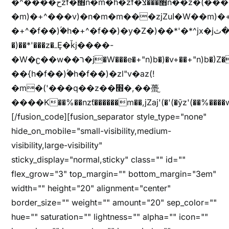
�^����حzf�׫n�m�h�zf�׫���צn��z�(����i�b� h�m)�+^���v)�(!
�m)�+^���v)�n�m�m���zjZuا�W��m)�+^�f��)����zi����(!
�+^�f��)ۢ�h�+^�f��)�y�Z�)��*'�*^jx�jب�ثy�b�y^~֧�f���ܢZ+jx�jب��^y�7jx�jب�ץk-
�)��*'���z�ߺȨ�ǩj����-
�W�ʗ��w��ר�j�W���e�+"n)b�)�v+��+"n)b�)Z���ț�X���brL���ek)�f��؜�'%j�"u�^�
��{h�f��)ۢ�h�f��)�zl"v�az(!
�m�('���q��z��׫�,��蠆֦
����K��%��nzƭ������m��,jZaj'(�'(�ȳz'(��%����w"��^��'r*ܕ�(���[f
[/fusion_code][fusion_separator style_type="none"
hide_on_mobile="small-visibility,medium-
visibility,large-visibility"
sticky_display="normal,sticky" class="" id=""
flex_grow="3" top_margin="" bottom_margin="3em"
width="" height="20" alignment="center"
border_size="" weight="" amount="20" sep_color=""
hue="" saturation="" lightness="" alpha="" icon=""