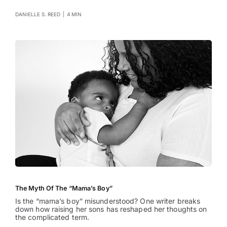
DANIELLE S. REED
|
4 MIN
The Myth Of The “Mama’s Boy”
Is the “mama’s boy” misunderstood? One writer breaks
down how raising her sons has reshaped her thoughts on
the complicated term.