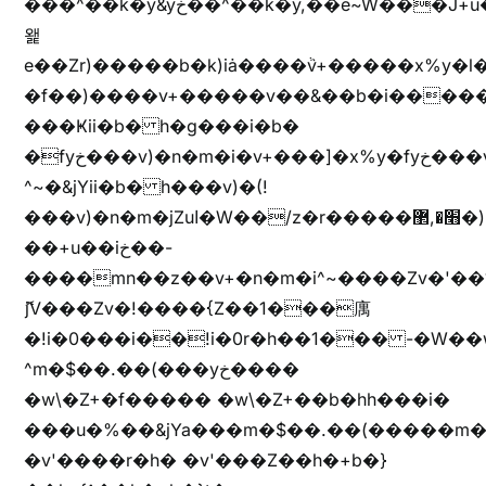
���^��k�y&yخ��^��k�y,��e~W���J+u��yخ�J+u�
왩
e��Zr)�����b�k)iȧ����ٞv+�����x%y�l
�f��)����v+�����v��&��b�i�����
���Ҝii�b� h�g���i�b�
�fyخ���v)�n�m�i�v+���]�x%y�fyخ���v)ඊl��e��]�x+�m�f����v)�n�m�k&jYii�b�
^~�&jYii�b� h���v)�(!
���v)�n�m�jZuا�W��/z�r�����׫�,޲�)n��z�"��+�mn��z�"����h��+u��7����n��z�(�������j۫jب�X���޲ƥ����^��%���׫�ܥz�%���׫��b��h�W���+u��iخ��)�(!
��+u��iخ��-
����mn��z��v+�n�m�i^~����Zv�'
ޮ؜jV���Zv�!����{Z��1���庽
�!i�0���i��!i�0r�h��1��� -�W��w^�/z��ױ���~Z0m
^m�$��.��(���yخ����
�w\�Z+�f����� �w\�Z+��b�hh���i�
���u�%��&jYa���m�$��.��(�����m�$
�v'����r�h� �v'���Z��h�+b�}