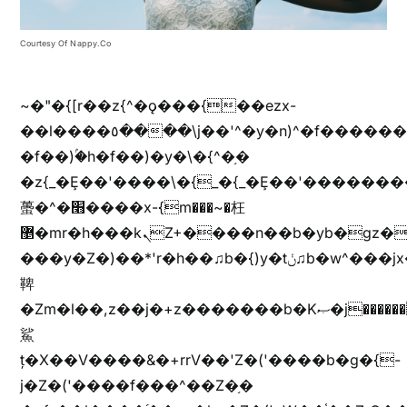
Courtesy Of Nappy.co
~�"�{[r��z{^�ǫ���{��ezx-
��l����٥����\j��'^�y�n)^�f��������ܦyخ�������ܥj��+"n)b�'%j���%����^r��z{bvf��)�������(!
�f��)ۢ�h�f��)�y�\�{^�֥�
�z{_�Ȩ��'����\�{_�{_�Ȩ��'��������
蠆�^�׫����x-{m���~�枉
޵�mr�h���kܢZ+����n��b�yb�gz���Zv�)q�[����k����1y��v+�v�)q�\�Z+v�)q�m{\�Z+jx�jب�ܩy�♫b�wb��-
���y�Z�)��*'r�h��♫b�{)y�tݩ♫b�w^���jx�jب��߱�m������{ߺȨ���z֦z֭j %k*.��hjםv+)����
鞞
�Zm�l��,z��j�+z�������b�Kޞ�j�������,ޮX����jx�z�Z���i�b���ҷ�v)�)�u�"��rz�bu�'����&jYo�ț�X��g��
鯊
ț�X��V����&�+rrV��'Z�('����b�g�{-
j�Z�('����f���^��Z�֥�