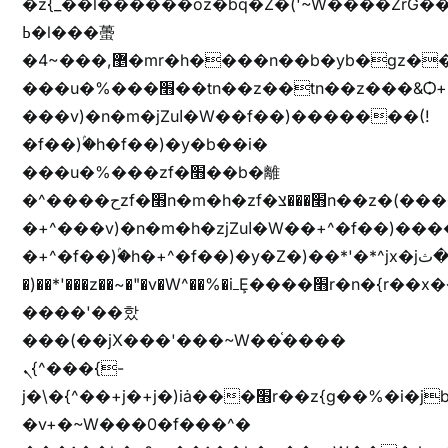
�z{_��l����֜��oz�bq�Z�('~W��֫��ZrG
ߕ�l���蠆
�4~���,޵�mr�h����n��b�yb�gz���Z��m��ޭ�%��b�G(���i�
���u�%���׫��tn��z��tn��z���&Ѻ+u��y�tn��z�(���i�b� h���v)�(!
���v)�n�m�jZuا�W��f��)�������(!
�f��)ۢ�h�f��)�y�b��i�
���u�%���zf�׫��b�離
�^����حzf�׫n�m�h�zf�׫���צn��z�(����i�b� h�+^���v)�(!
�+^���v)�n�m�h�zjZuا�W��+^�f��)����zi����(!
�+^�f��)ۢ�h�+^�f��)�y�Z�)��*'�*^jx�jب�ثy�b�y^~֧�f���ܢZ+jx�jب��^y�7jx�jب�ץk-
�)��*'���z��~�"�v�W^��%�iߺȨ����׫r�n�{r��x�����xjX��ǥ}
����'��핬
���(��jX���'���~W��֫����
ܢ{^���{-
j�\�{^��+j�+j�)iȧ���׫r��z{g��%�i�jb�X��֫��lzW�yz�+��b�y����a�ר�j�W���e�+"n)b�)�v+��+"n)b�)Z���ț�X���brL���ek)�f��؜�'%j�"vܩzg����ܩzɚ�W�{+�
�v+�~W���0�f���^�