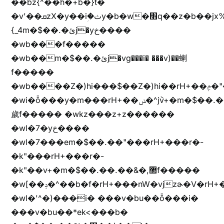
��bz{^��h�+b�}t�
�v'��ܩzX�y��iؚ�ثy�b�w�׫q��z�b��jx%
{_4m�$��.�ئj�yخ����
�wb���f�����
�wb��m�$��.�ئj�vg���i� ���v)��蝲
f�����
�wb����Z�)hi���$��Z�)hi��rH+��ݦ�"�*'��b�f�rH+��ݦ�"�*'�f�����
�wi�ȭ���y�m���rH+��ݭ�^jٞv+�m�$��.��ޥ
歲f����� �wkz���z+z������
�wl�7�yخ����
�wl�7���em�$��.��"���rH+���r�-
�k"���rH+���r�-
�k"��v+�m�$��.��.��&�,޲f�����
�w[��ݚ�^��b�f�rH+���nW�vjzɚ�V�rH+���nW�vjzz'y���
�wl�'^�)���i� ���v�bu��ȭ���i�
���v�bu��*ek<���b�