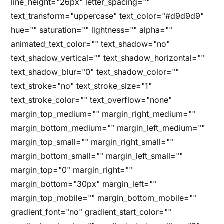
line_height="26px" letter_spacing=""
text_transform="uppercase" text_color="#d9d9d9"
hue="" saturation="" lightness="" alpha=""
animated_text_color="" text_shadow="no"
text_shadow_vertical="" text_shadow_horizontal=""
text_shadow_blur="0" text_shadow_color=""
text_stroke="no" text_stroke_size="1"
text_stroke_color="" text_overflow="none"
margin_top_medium="" margin_right_medium=""
margin_bottom_medium="" margin_left_medium=""
margin_top_small="" margin_right_small=""
margin_bottom_small="" margin_left_small=""
margin_top="0" margin_right=""
margin_bottom="30px" margin_left=""
margin_top_mobile="" margin_bottom_mobile=""
gradient_font="no" gradient_start_color=""