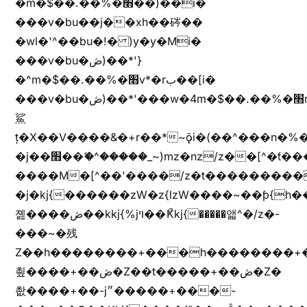
�m�$��.��%�׫��)��i�
���v�bu��j��xh��硶��
�wl�'^��bu�!� )y�y�Mi�
���v�bu�ڞ)��*'}
�^m�$��.��%�׫v*�rب��[i�
���v�bu�ڞ)��*'���w�4m�$��.��%�׫nW�vjz��u�����brL���brL�z��z�&jYo�ț�X��g��
鯊
ț�X��V����&�+r�؜�*~ǭi�(��^���n�%�׭�����n���Zn�%�כ��h���[�zW�������ʗ�z
�j��׫��ޭ�^�����_~)mz�nz/z��[^�ƭ���������M�[^���gz�!
����M�[^��'����/z�t���������/z��[^�ǩ��h���~)mz�)iȭ�
�j�kj{������zW�z{lzW����~��ƥ{
졢����ڞ��kkj{%jױ��ޯKkj{�����앫^�/z�-
���~�残
Z��h��������+���h��������+
쵶����+��ڞ�Z��t�����+��ڞ�Z�
촶����+��-j״�����+���-