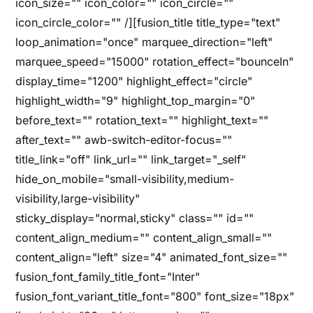
icon_size="" icon_color="" icon_circle=""
icon_circle_color="" /][fusion_title title_type="text"
loop_animation="once" marquee_direction="left"
marquee_speed="15000" rotation_effect="bounceIn"
display_time="1200" highlight_effect="circle"
highlight_width="9" highlight_top_margin="0"
before_text="" rotation_text="" highlight_text=""
after_text="" awb-switch-editor-focus=""
title_link="off" link_url="" link_target="_self"
hide_on_mobile="small-visibility,medium-
visibility,large-visibility"
sticky_display="normal,sticky" class="" id=""
content_align_medium="" content_align_small=""
content_align="left" size="4" animated_font_size=""
fusion_font_family_title_font="Inter"
fusion_font_variant_title_font="800" font_size="18px"