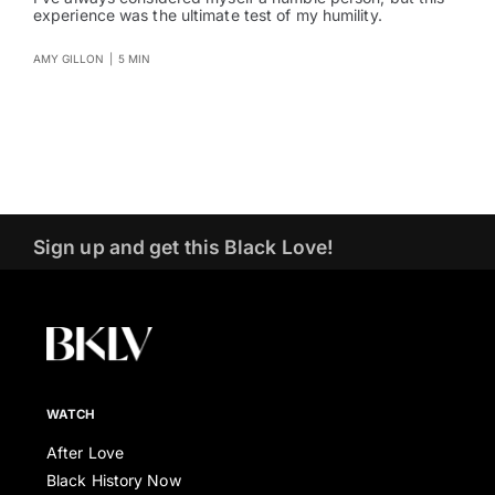
experience was the ultimate test of my humility.
AMY GILLON
|
5 MIN
Sign up and get this Black Love!
WATCH
After Love
Black History Now