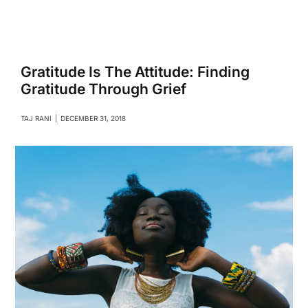
Navigati
Relationships
Family
Gratitude Is The Attitude: Finding
Gratitude Through Grief
Health
TAJ RANI
|
DECEMBER 31, 2018
Intimacy
Business
Lifestyle
Entertainment