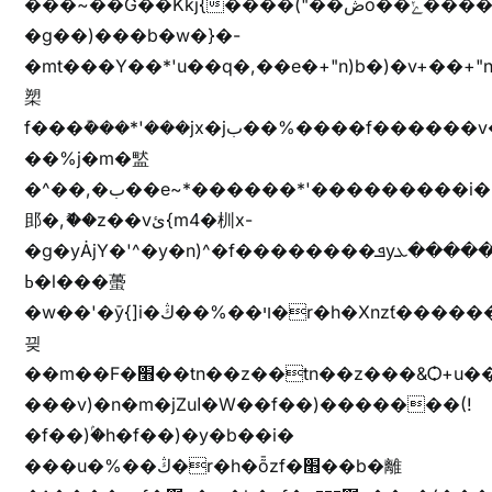
���~��G��Kkj{����("��ڞȭ��ݺ������Kkj{"�*'y�"����kj{"�*'r�-
�g��)���b�w�}�-
�mt���Y��*'u��q�,��e�+"n)b�)�v+��+"n
槊
f���݊���*'���jx�jب��%����f������v��f����zV�ѩ♫b�z~ǭ��b��/
��%j�m�盢
�^��,�ب��e~*������*'���������i�b��Zʋ��֜��]��ek'�zg��V�z[2z���ڶ�޽�����zX������Z��z{h���7��)
䢸�,ޮ��z��vئ{m4�杊x-
�g�yȦjY�'^�y�n)^�f��������ܦyخ�������ܥj��+"n)b�'%j�"u�b�y��ٞv+�~W��֫��b�y���&jY_��l���jX��g���^��ݲ֜��oz�bq�Z�('~W��֫��ZrG����Ή�jV��
ߕ�l���蠆
�w��'�ȳ{]i�ױ��%��ڭ�r�h�Xnzƭ������m��,jZajױ�/z�(���y�Z+m�$��.��(��
끶
��m��F�׫��tn��z��tn��z���&Ѻ+u��y�tn��z�(���i�b� h���v)�(!
���v)�n�m�jZuا�W��f��)�������(!
�f��)ۢ�h�f��)�y�b��i�
���u�%��ڭ�r�h�ȭzf�׫��b�離