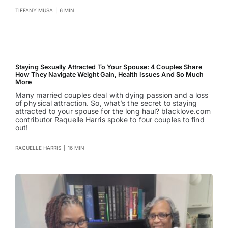
TIFFANY MUSA
|
6 MIN
Staying Sexually Attracted To Your Spouse: 4 Couples Share
How They Navigate Weight Gain, Health Issues And So Much
More
Many married couples deal with dying passion and a loss
of physical attraction. So, what’s the secret to staying
attracted to your spouse for the long haul? blacklove.com
contributor Raquelle Harris spoke to four couples to find
out!
RAQUELLE HARRIS
|
16 MIN