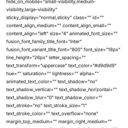
hide_on_mobile="small-visibility,medium-
visibility,large-visibility"
sticky_display="normal,sticky" class="" id=""
content_align_medium="" content_align_small=""
content_align="left" size="4" animated_font_size=""
fusion_font_family_title_font="Inter"
fusion_font_variant_title_font="800" font_size="18px"
line_height="26px" letter_spacing=""
text_transform="uppercase" text_color="#d9d9d9"
hue="" saturation="" lightness="" alpha=""
animated_text_color="" text_shadow="no"
text_shadow_vertical="" text_shadow_horizontal=""
text_shadow_blur="0" text_shadow_color=""
text_stroke="no" text_stroke_size="1"
text_stroke_color="" text_overflow="none"
margin_top_medium="" margin_right_medium=""