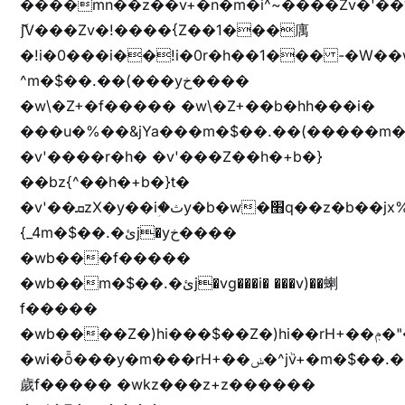
����mn��z��v+�n�m�i^~����Zv�'
ޮ؜jV���Zv�!����{Z��1���庽
�!i�0���i��!i�0r�h��1��� -�W��w^�/z��ױ���~Z0m
^m�$��.��(���yخ����
�w\�Z+�f����� �w\�Z+��b�hh���i�
���u�%��&jYa���m�$��.��(�����m�$
�v'����r�h� �v'���Z��h�+b�}
��bz{^��h�+b�}t�
�v'��ܩzX�y��iؚ�ثy�b�w�׫q��z�b��jx%
{_4m�$��.�ئj�yخ����
�wb���f�����
�wb��m�$��.�ئj�vg���i� ���v)��蝲
f�����
�wb����Z�)hi���$��Z�)hi��rH+��ݦ�"�*'��b�f�rH+��ݦ�"�*'�f�����
�wi�ȭ���y�m���rH+��ݭ�^jٞv+�m�$��.��ޥ
歲f����� �wkz���z+z������