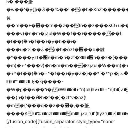
ߕ�l���蠆
�w��'�ȳ{]i�ױ��%��ڭ�r�h�Xnzƭ������m��,jZajױ�/z�(���y�Z+m�$��.��(��
끶
��m��F�׫��tn��z��tn��z���&Ѻ+u��y�tn��z�(���i�b� h���v)�(!
���v)�n�m�jZuا�W��f��)�������(!
�f��)ۢ�h�f��)�y�b��i�
���u�%��ڭ�r�h�ȭzf�׫��b�離
�^����حzf�׫n�m�h�zf�׫���צn��z�(����i�b� h�m)�+^���v)�(!
�m)�+^���v)�n�m�m���zjZuا�W��m)�+^�f��)����zi����(!
�+^�f��)ۢ�h�+^�f��)�y�Z�)��*'�*^jx�jب�ثy�b�y^~֧�f���ܢZ+jx�jب��^y�7jx�jب�ץk-
�)��*'���z�ߺȨ�ǩj����-
�W�ʗ��w��ר�j�W���e�+"n)b�)�v+��+"n)b�)Z���ț�X���brL���ek)�f��؜�'%j�"u�^�
��{h�f��)ۢ�h�f��)�zl"v�az(!
�m�('���q��z��׫�,��蠆֦
����K��%��nzƭ������m��,jZaj'(�'(�ȳz'(��%����w"��^��'r*ܕ�(���[f
[/fusion_code][fusion_separator style_type="none"