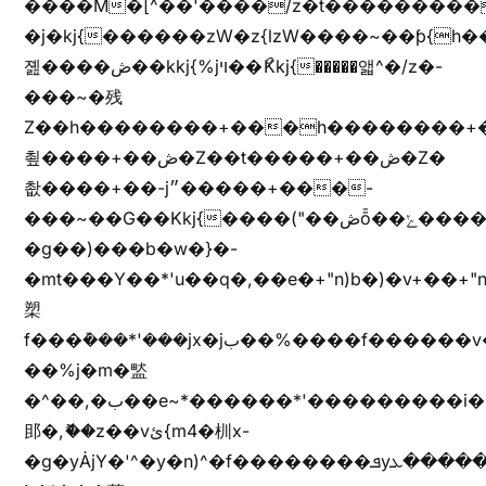
����M�[^��'����/z�t���������/z��[^�ǩ��h���~)mz�)iȭ�
�j�kj{������zW�z{lzW����~��ƥ{
졢����ڞ��kkj{%jױ��ޯKkj{�����앫^�/z�-
���~�残
Z��h��������+���h��������+
쵶����+��ڞ�Z��t�����+��ڞ�Z�
촶����+��-j״�����+���-
���~��G��Kkj{����("��ڞȭ��ݺ������Kkj{"�*'y�"����kj{"�*'r�-
�g��)���b�w�}�-
�mt���Y��*'u��q�,��e�+"n)b�)�v+��+"n
槊
f���݊���*'���jx�jب��%����f������v��f����zV�ѩ♫b�z~ǭ��b��/
��%j�m�盢
�^��,�ب��e~*������*'���������i�b��Zʋ��֜��]��ek'�zg��V�z[2z���ڶ�޽�����zX������Z��z{h���7��)
䢸�,ޮ��z��vئ{m4�杊x-
�g�yȦjY�'^�y�n)^�f��������ܦyخ�������ܥj��+"n)b�'%j�"u�b�y��ٞv+�~W��֫��b�y���&jY_��l���jX��g���^��ݲ֜��oz�bq�Z�('~W��֫��ZrG����Ή�jV��