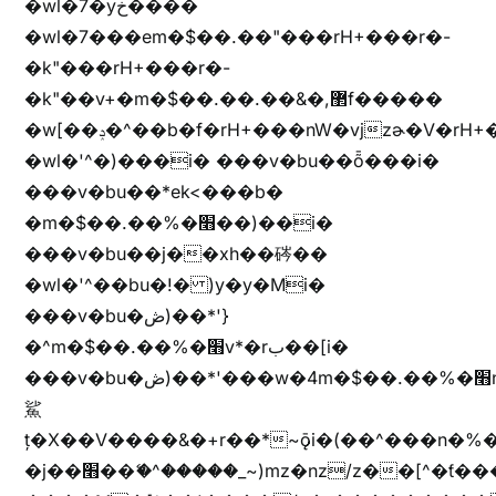
�wl�7�yخ����
�wl�7���em�$��.��"���rH+���r�-
�k"���rH+���r�-
�k"��v+�m�$��.��.��&�,޲f�����
�w[��ݚ�^��b�f�rH+���nW�vjzɚ�V�rH+���nW�vjzz'y���
�wl�'^�)���i� ���v�bu��ȭ���i�
���v�bu��*ek<���b�
�m�$��.��%�׫��)��i�
���v�bu��j��xh��硶��
�wl�'^��bu�!� )y�y�Mi�
���v�bu�ڞ)��*'}
�^m�$��.��%�׫v*�rب��[i�
���v�bu�ڞ)��*'���w�4m�$��.��%�׫nW�vjz��u�����brL���brL�z��z�&jYo�ț�X��g��
鯊
ț�X��V����&�+r�؜�*~ǭi�(��^���n�%�׭�����n���Zn�%�כ��h���[�zW�������ʗ�z
�j��׫��ޭ�^�����_~)mz�nz/z��[^�ƭ���������M�[^���gz�!