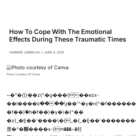
Navigati
Relationships
Family
How To Cope With The Emotional
Effects During These Traumatic Times
Health
YASMINE JAMEELAH
|
JUNE 4, 2020
Intimacy
Photo Courtesy Of Canva
Business
~�"�{[r��z{^�ǫ���{��ezx-
��l����٥����\j��'^�y�n)^�f��������ܦyخ�������ܥj��+"n)b�'%j���%����^r��z{bvf��)�������(!
Lifestyle
�f��)ۢ�h�f��)�y�\�{^�֥�
�z{_�Ȩ��'����\�{_�{_�Ȩ��'��������
蠆�^�׫����x-{m���~�枉
Entertainment