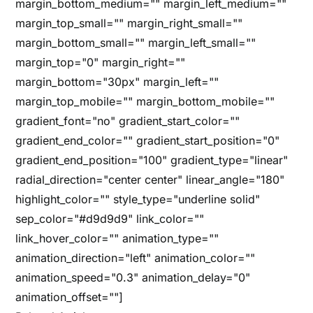
margin_bottom_medium="" margin_left_medium=""
margin_top_small="" margin_right_small=""
margin_bottom_small="" margin_left_small=""
margin_top="0" margin_right=""
margin_bottom="30px" margin_left=""
margin_top_mobile="" margin_bottom_mobile=""
gradient_font="no" gradient_start_color=""
gradient_end_color="" gradient_start_position="0"
gradient_end_position="100" gradient_type="linear"
radial_direction="center center" linear_angle="180"
highlight_color="" style_type="underline solid"
sep_color="#d9d9d9" link_color=""
link_hover_color="" animation_type=""
animation_direction="left" animation_color=""
animation_speed="0.3" animation_delay="0"
animation_offset=""]