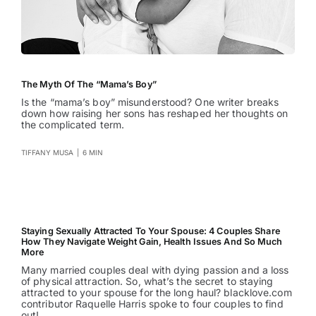
The Myth Of The “Mama’s Boy”
Is the “mama’s boy” misunderstood? One writer breaks
down how raising her sons has reshaped her thoughts on
the complicated term.
TIFFANY MUSA
|
6 MIN
Staying Sexually Attracted To Your Spouse: 4 Couples Share
How They Navigate Weight Gain, Health Issues And So Much
More
Many married couples deal with dying passion and a loss
of physical attraction. So, what’s the secret to staying
attracted to your spouse for the long haul? blacklove.com
contributor Raquelle Harris spoke to four couples to find
out!