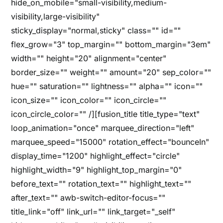
hide_on_mobile="small-visibility,medium-
visibility,large-visibility"
sticky_display="normal,sticky" class="" id=""
flex_grow="3" top_margin="" bottom_margin="3em"
width="" height="20" alignment="center"
border_size="" weight="" amount="20" sep_color=""
hue="" saturation="" lightness="" alpha="" icon=""
icon_size="" icon_color="" icon_circle=""
icon_circle_color="" /][fusion_title title_type="text"
loop_animation="once" marquee_direction="left"
marquee_speed="15000" rotation_effect="bounceIn"
display_time="1200" highlight_effect="circle"
highlight_width="9" highlight_top_margin="0"
before_text="" rotation_text="" highlight_text=""
after_text="" awb-switch-editor-focus=""
title_link="off" link_url="" link_target="_self"