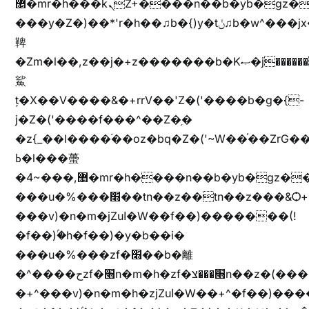
޵�mr�h���kܢZ+����n��b�yb�gz���Zv�)q�[����k����1y��v+�v�)q�\�Z+v�)q�m{\�Z+jx�jب�ܩy�♫b�wb��-
���y�Z�)��*'r�h��♫b�{)y�tݩ♫b�w^���jx�jب��߱�m������{ߺȨ���z֦z֭j %k*.��hjםv+)����
鞞
�Zm�l��,z��j�+z�������b�Kޞ�j�������,ޮX����jx�z�Z���i�b���ҷ�v)�)�u�"��rz�bu�'����&jYo�ț�X��g��
鯊
ț�X��V����&�+rrV��'Z�('����b�g�{-
j�Z�('����f���^��Z�֥�
�z{_��l����֜��oz�bq�Z�('~W��֫��ZrG
ߕ�l���蠆
�4~���,޵�mr�h����n��b�yb�gz���Z��m��ޭ�%��b�G(���i�
���u�%���׫��tn��z��tn��z���&Ѻ+u��y�tn��z�(���i�b� h���v)�(!
���v)�n�m�jZuا�W��f��)�������(!
�f��)ۢ�h�f��)�y�b��i�
���u�%���zf�׫��b�離
�^����حzf�׫n�m�h�zf�׫���צn��z�(����i�b� h�+^���v)�(!
�+^���v)�n�m�h�zjZuا�W��+^�f��)����zi����(!