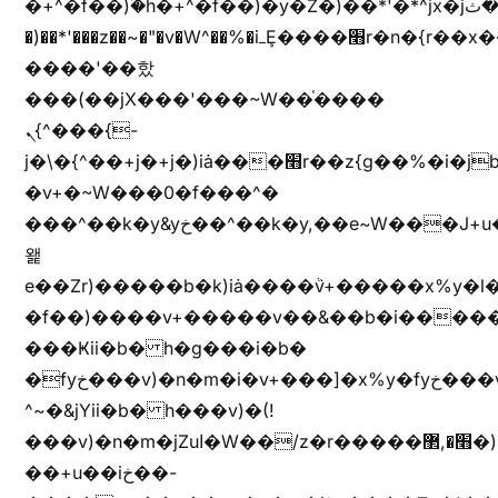
�+^�f��)ۢ�h�+^�f��)�y�Z�)��*'�*^jx�jب�ثy�b�y^~֧�f���ܢZ+jx�jب��^y�7jx�jب�ץk-
�)��*'���z��~�"�v�W^��%�iߺȨ����׫r�n�{r��x�����xjX��ǥ}
����'��핬
���(��jX���'���~W��֫����
ܢ{^���{-
j�\�{^��+j�+j�)iȧ���׫r��z{g��%�i�jb�X��֫��lzW�yz�+��b�y����a�ר�j�W���e�+"n)b�)�v+��+"n)b�)Z���ț�X���brL���ek)�f��؜�'%j�"vܩzg����ܩzɚ�W�{+�
�v+�~W���0�f���^�
���^��k�y&yخ��^��k�y,��e~W���J+u��yخ�J+u�
왩
e��Zr)�����b�k)iȧ����ٞv+�����x%y�l
�f��)����v+�����v��&��b�i�����
���Ҝii�b� h�g���i�b�
�fyخ���v)�n�m�i�v+���]�x%y�fyخ���v)ඊl��e��]�x+�m�f����v)�n�m�k&jYii�b�
^~�&jYii�b� h���v)�(!
���v)�n�m�jZuا�W��/z�r�����׫�,޲�)n��z�"��+�mn��z�"����h��+u��7����n��z�(�������j۫jب�X���޲ƥ����^��%���׫�ܥz�%���׫��b��h�W���+u��iخ��)�(!
��+u��iخ��-