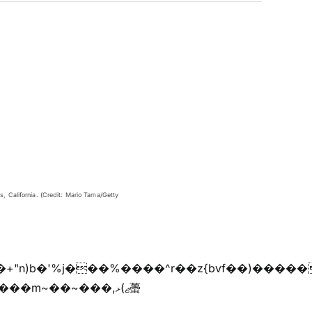
 California. (Credit: Mario Tama/Getty
��m~��~���,ޖ)ޅ蠆