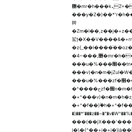
޵�mr�h���kܢZ+����n��b�yb�gz���Zv�)q�[����k����1y��v+�v�)q�\�Z+v�)q�m{\�Z+jx�jب�ܩy�♫b�wb��-
���y�Z�)��*'r�h��♫b�{)y�tݩ♫b�w^���jx�jب��߱�m������{ߺȨ
鞞
�Zm�l��,z��j�+z�������b�Kޞ�j�������,ޮX����jx�z�Z���i�b���
鯊ț�X��V����&�+rr
�z{_��l����֜��oz�bq
�4~���,޵�mr�h����n��b�yb�gz���Z��m��ޭ�%��b�G(���i�
���u�%���׫��tn��z��tn��z���&Ѻ+u��y�tn��z�(���i�b� h���v)�(!
���v)�n�m�jZuا�W��f��)�������(!�f��)ۢ�h�f��)�y�b��i�
���u�%���zf�׫��b�離
�^����حzf�׫n�m�h�zf�׫���צn��z�(����i�b� h�+^���v)�(!
�+^���v)�n�m�h�zjZuا�W��+^�f��)����zi��
�+^�f��)ۢ�h�+^�f��)�y�Z�)��*'�*^jx�jب�ث
�)��*'���z��~�"�v�W^��%�iߺȨ����׫r�n�{r��x�����xjX��ǥ}����'
���(��jX���'���~W��֫�
j�\�{^��+j�+j�)iȧ���׫r��z{g��%�i�jb�X��֫��lzW�yz�+��b�y����a�ר�j�W���e�+"n)b�)�v+��+"n)b�)Z���ț�X���brL���ek)�f��؜�'%j�