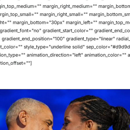
rgin_top_medium="" margin_right_medium="" margin_bott
gin_top_small="" margin_right_small="" margin_bottom_sma
ght="" margin_bottom="30px" margin_left="" margin_top_m
radient_font="no" gradient_start_color="" gradient_end_co
" gradient_end_position="100" gradient_type="linear" radial
ht_color="" style_type="underline solid" sep_color="#d9d9d
ion_type="" animation_direction="left" animation_color=""
tion_offset=""]