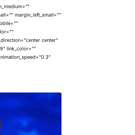
om_medium=""
ll="" margin_left_small=""
obile=""
lor=""
_direction="center center"
9" link_color=""
 animation_speed="0.3"