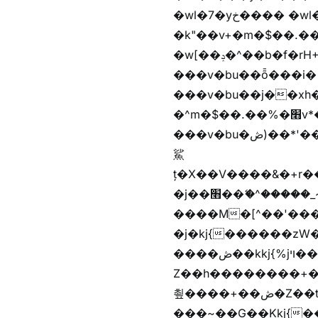
�wl�7�yخ���� �wl�7���em�$��.��"���rH+���r�-�k"���rH+���r�-
�k"��v+�m�$��.��.��&�
�w[��ݚ�^��b�f�rH+���nW�vjzɚ�V�rH+���nW�vjzz'y��� �wl�'^�)���i�
���v�bu��ȭ���i� ��
���v�bu��j��xh��硶
�^m�$��.��%�׫v*�rب��[i�
���v�bu�ڞ)��*'���w�4m�$��.��%�׫nW�vjz��u�����brL���brL�z��z�&jYo�ț�X��g��
鯊
ț�X��V����&�+r�؜�*~ǭi�(��^���n�%�׭�����n���Zn�%�כ��h���[�zW�������ʗ�z
�j��׫��ޭ�^�����_~)mz�nz/z��[^�ƭ���������M�[^���gz�!
����M�[^��'����/z�t�����
�j�kj{������zW
����ڞ��kkj{%jױ��ޯKkj{�����앫^�/z�-���~�残
Z��h��������+
쵶����+��ڞ�Z��t�����+��ڞ�Z�촶����+��-j״�����+���-
���~��G��Kkj{����("��ڞȭ��ݺ������Kkj{"�*'