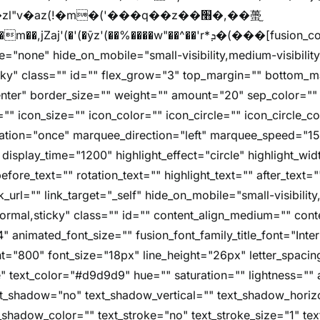
"v�az(!�m�('���q��z��׫�,��蠆֦
z'(��%����w"��^��'r*ܕ�(���[fusion_code][/fusion_code]
e="none" hide_on_mobile="small-visibility,medium-visibility,l
icky" class="" id="" flex_grow="3" top_margin="" bottom_
nter" border_size="" weight="" amount="20" sep_color="" 
"" icon_size="" icon_color="" icon_circle="" icon_circle_colo
imation="once" marquee_direction="left" marquee_speed="1
 display_time="1200" highlight_effect="circle" highlight_wi
fore_text="" rotation_text="" highlight_text="" after_text=
nk_url="" link_target="_self" hide_on_mobile="small-visibility
="normal,sticky" class="" id="" content_align_medium="" cont
4" animated_font_size="" fusion_font_family_title_font="Inter
font="800" font_size="18px" line_height="26px" letter_spacin
" text_color="#d9d9d9" hue="" saturation="" lightness="" 
xt_shadow="no" text_shadow_vertical="" text_shadow_horiz
shadow_color="" text_stroke="no" text_stroke_size="1" tex