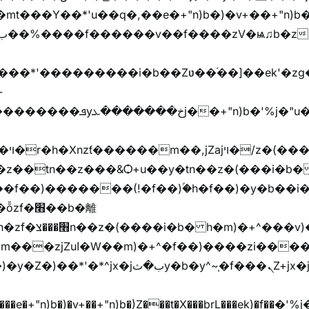
mt���Y��*'u��q�,��e�+"n)b�)�v+��+"n)b�
���jX��g���^��ݲ֜��oz�bq�Z�('~W��֫��ZrG����Ή�jV��
^�f��)����zi����(!
y�b�y^~֧�f���ܢZ+jx�jب��^y�7jx�jب�ץk-