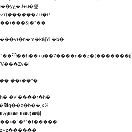
r)������Zr)�(!
��)���&j�"��-
h� �v'����r�h�