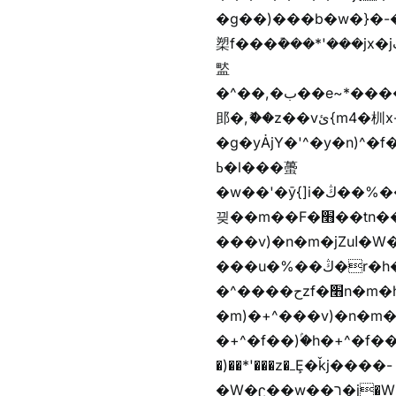
�g��)���b�w�}�-�
槊f���݊���*'���jx�jب��%����f������v��f����zV�ѩ♫b�z~ǭ��b��/��%j�m�
盢
�^��,�ب��e~*������*'���������i�b��Zʋ��֜��]��ek'�zg��V�z[2z���ڶ�޽�����zX������Z��z{h���7��)
䢸�,ޮ��z��vئ{m4�杊x-
�g�yȦjY�'^�y�n)^�f��������ܦyخ�������ܥj��+"n)b�'%j�"u�b�y��ٞv+�~W��֫��b�y���&jY_��l
ߕ�l���蠆
�w��'�ȳ{]i�ױ��%��ڭ�r�h�Xnzƭ������m��,jZajױ�/z�(���y�Z+m�$��.��(��
끶��m��F�׫��tn��z��tn��z���&Ѻ+u��y�tn��z�(���i�b� h���v)�(!
���v)�n�m�jZuا�W��f��)�������(!�f��)ۢ�h�f��)�y�b��i�
���u�%��ڭ�r�h�ȭzf�׫��b�離
�^����حzf�׫n�m�h�zf�׫���צn��z�(����i�b� h�m)�+^���v)�(!
�m)�+^���v)�n�m�m���zjZuا�W��m)�+
�+^�f��)ۢ�h�+^�f��)�y�Z�)��*'�*^jx�jب�ث
�)��*'���z�ߺȨ�ǩj����-
�W�ʗ��w��ר�j�W���e�+"n)b�)�v+��+"n)b�)Z���ț�X���brL���ek)�f��؜�'%j�"u�^�