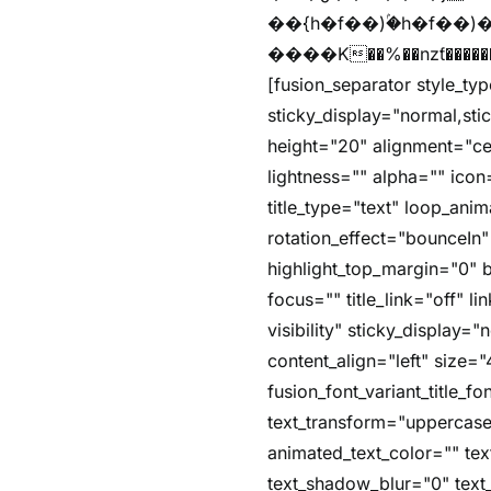
��{h�f��)ۢ�h�f��)�zl
����K��%��nzƭ������m��,jZaj'(�'(�ȳ
[fusion_separator style_typ
sticky_display="normal,st
height="20" alignment="ce
lightness="" alpha="" icon=
title_type="text" loop_an
rotation_effect="bounceIn"
highlight_top_margin="0" be
focus="" title_link="off" li
visibility" sticky_display
content_align="left" size="
fusion_font_variant_title_
text_transform="uppercase
animated_text_color="" te
text_shadow_blur="0" text_