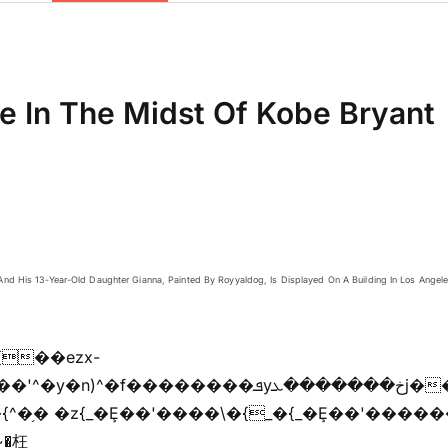
e In The Midst Of Kobe Bryant
nd His 13-Year-Old Daughter Gianna, Painted By Royyaldog, Is Displayed On A Building In Los Angeles,
{��ezx-
�{^�֥� �z{_�Ȩ��'����\�{_�{_�Ȩ��'������