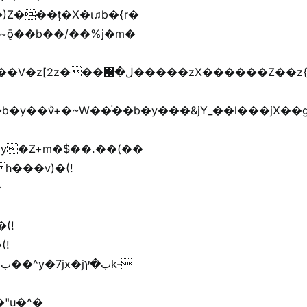
)Z���ț�X�ɩ♫b�{r�