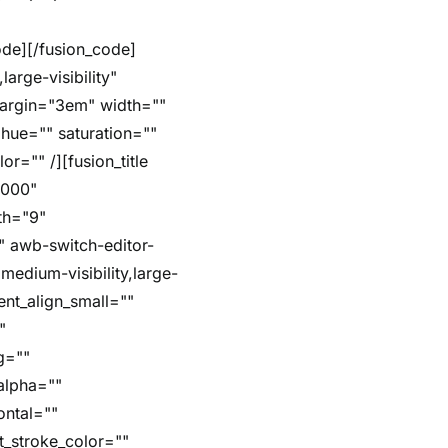
arge-visibility"
margin="3em" width=""
hue="" saturation=""
r="" /][fusion_title
5000"
dth="9"
"" awb-switch-editor-
,medium-visibility,large-
ent_align_small=""
"
g=""
alpha=""
ontal=""
t_stroke_color=""