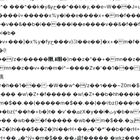
��k�y,��e~W���J+u��yخ�J+u�왩
ȧ����ٞv+�����x%y�l��e����x+�m�f���Z
�v��&��b�i�����l��e����v��&�f��f
i�b�
(!

��� -�W��w^�/z��ױ���~Z0m�$��.��r��"�
m�$��.��(�����m�$��.��(��୧bz{l���r�
t� �v'��ܩzX�y��iؚ�ثy�b�w�׫q��z�b��jx%
)hi��rH+��ݦ�"�*'��b�f�rH+��ݦ�"�*'�f�����
���z+z������