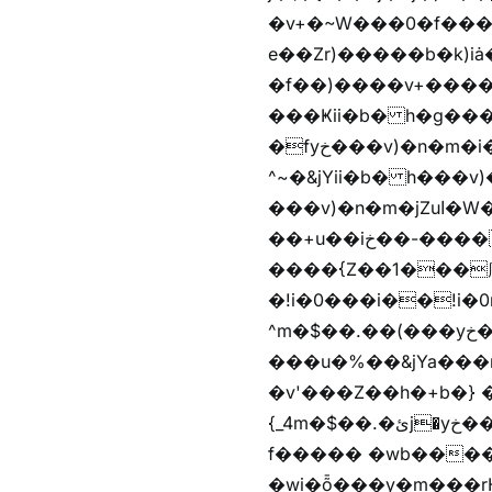
�v+�~W���0�f���^� ���^��k�y&yخ��^
e��Zr)�����b�k)i
�f��)����v+����
���Ҝii�b� h�g���
�fyخ���v)�n�m�i�v+���]�x%y�fyخ���v)ඊl��e��]�x+�m�f����v)�n�m�k&jYii�b�
^~�&jYii�b� h���v)�
���v)�n�m�jZuا�W��/z�r�����׫�,޲�)n��z�"��+�mn��z�"����h��+u��7����n��z�(�������j۫jب�X���޲ƥ����^��%���׫�ܥz�%���׫��b��h�W���+u��iخ��)�(!
��+u��iخ��-����mn��z��v+�n�m�i^~����Zv�'��1��� ޮ؜jV���Zv�!
����{Z��1���庽
�!i�0���i��!i�0r�h��1
^m�$��.��(���yخ���� �w\�Z+�f����� �w\�Z+��b�hh���i�
���u�%��&jYa���
�v'���Z��h�+b�} ��bz{^��h�+b�}
{_4m�$��.�ئj�yخ���� �wb���f����� �wb��m�$��.�ئj�vg���i� ���v)��蝲
f����� �wb����Z�)hi���$��Z�
�wi�ȭ���y�m���rH+��ݭ�^jٞv+�m�$��.��ޥ歲f����� �wkz