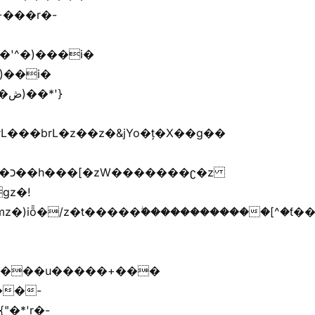
'}
�����G�׫n����޲�t�����ܢ{kj�u�G�׫�{ޮ��[^�ǩ���[^��Zr+r�M�[^
����u�����+���