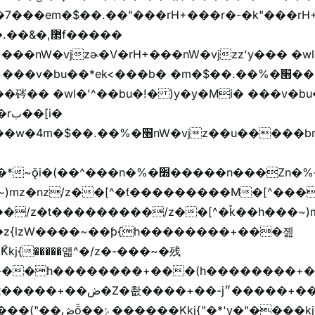
,޲f�����
�v�bu��*ek<���b� �m�$��.��%�׫��)��i�
�� �wl�'^��bu�!� )y�y�Mi� ���v�bu�ڞ)��*
����/z��[^�ǩ��h���~)mz�)iȭ�/z�t�����ۖ������������[^�ƭ��
�z{lzW����~��ƥ{h��������+���졢
���h��������+���(h��������+
y�"����kj{"�*'r�-