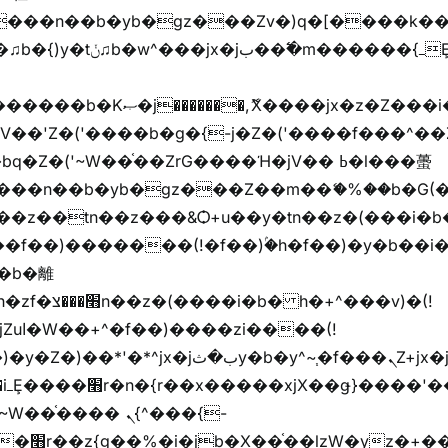
���z֦z֭j %k*.��hjםv+)����
ҷ�v)�)�u�"��rz�bu�'����&jYo�ț�X��g��
V��'Z�('����b�g�{-j�Z�('����f���^��
�Z�('~W��֫��ZrG����Ή�jV�� ߕ�l���蠆
��(!
y�b�y^~֧�f���ܢZ+jx�jب��^y�7jx�jب�ץk-
��핬
��� ܢ{^���{-
"vܩzg����ܩzɚ�W�{+�