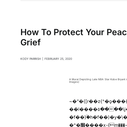
How To Protect Your Peac
Grief
KODY PARRISH
|
FEBRUARY 25, 2020
A Mural Depicting Late NBA Star Kobe Bryant A
Images)
~�"�{[r��z{^�ǫ���
��l����٥����\j��'^�y�n)^�f��������ܦyخ�������ܥj��+"n)b�'%j���%����^r��z{bvf��)�������(!
�f��)ۢ�h�f��)�y�\
�^�׫����x-{m���~�枉