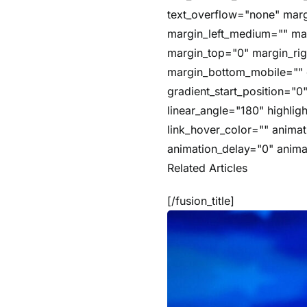
text_overflow="none" ma
margin_left_medium="" mar
margin_top="0" margin_ri
margin_bottom_mobile="" g
gradient_start_position="0
linear_angle="180" highlig
link_hover_color="" animat
animation_delay="0" anima
Related Articles
[/fusion_title]