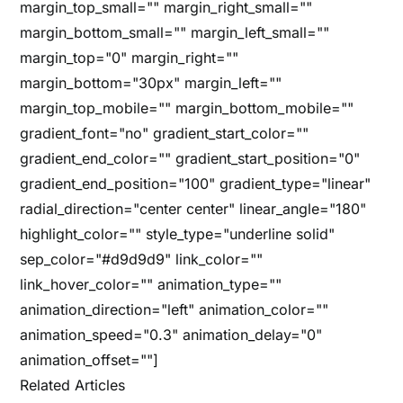
margin_top_small="" margin_right_small=""
margin_bottom_small="" margin_left_small=""
margin_top="0" margin_right=""
margin_bottom="30px" margin_left=""
margin_top_mobile="" margin_bottom_mobile=""
gradient_font="no" gradient_start_color=""
gradient_end_color="" gradient_start_position="0"
gradient_end_position="100" gradient_type="linear"
radial_direction="center center" linear_angle="180"
highlight_color="" style_type="underline solid"
sep_color="#d9d9d9" link_color=""
link_hover_color="" animation_type=""
animation_direction="left" animation_color=""
animation_speed="0.3" animation_delay="0"
animation_offset=""]
Related Articles