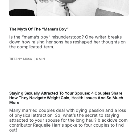
The Myth Of The “Mama’s Boy”
Is the “mama’s boy” misunderstood? One writer breaks
down how raising her sons has reshaped her thoughts on
the complicated term.
TIFFANY MUSA
|
6 MIN
Staying Sexually Attracted To Your Spouse: 4 Couples Share
How They Navigate Weight Gain, Health Issues And So Much
More
Many married couples deal with dying passion and a loss
of physical attraction. So, what’s the secret to staying
attracted to your spouse for the long haul? blacklove.com
contributor Raquelle Harris spoke to four couples to find
out!