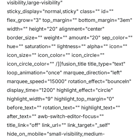
visibility,large-visibility"
sticky_display="normal,sticky" class="" id=""
flex_grow="3" top_margin="" bottom_margin="3em"
width="" height="20" alignment="center"
border_size="" weight="" amount="20" sep_color=""
hue="" saturation="" lightness="" alpha="" icon=""
icon_size="" icon_color="" icon_circle=""
icon_circle_color="" /][fusion_title title_type="text"
loop_animation="once" marquee_direction="left"
marquee_speed="15000" rotation_effect="bounceIn"
display_time="1200" highlight_effect="circle"
highlight_width="9" highlight_top_margin="0"
before_text="" rotation_text="" highlight_text=""
after_text="" awb-switch-editor-focus=""
title_link="off" link_url="" link_target="_self"
hide_on_mobile="small-visibility,medium-