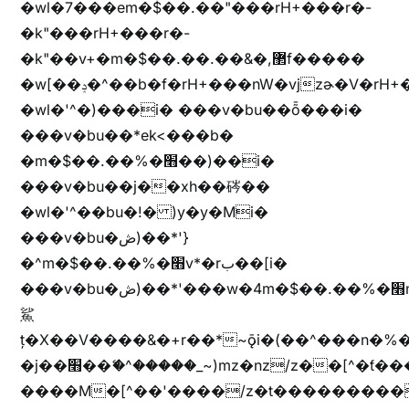
�wl�7���em�$��.��"���rH+���r�-
�k"���rH+���r�-
�k"��v+�m�$��.��.��&�,޲f�����
�w[��ݚ�^��b�f�rH+���nW�vjzɚ�V�rH+���nW�vjzz'y���
�wl�'^�)���i� ���v�bu��ȭ���i�
���v�bu��*ek<���b�
�m�$��.��%�׫��)��i�
���v�bu��j��xh��硶��
�wl�'^��bu�!� )y�y�Mi�
���v�bu�ڞ)��*'}
�^m�$��.��%�׫v*�rب��[i�
���v�bu�ڞ)��*'���w�4m�$��.��%�׫nW�vjz��u�����brL���brL�z��z�&jYo�ț�X��g��
鯊
ț�X��V����&�+r�؜�*~ǭi�(��^���n�%�׭�����n���Zn�%�כ��h���[�zW�������ʗ�z
�j��׫��ޭ�^�����_~)mz�nz/z��[^�ƭ���������M�[^���gz�!
����M�[^��'����/z�t���������/z��[^�ǩ��h���~)mz�)iȭ�