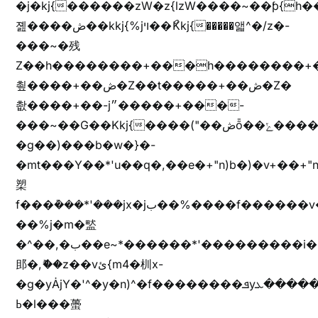
�j�kj{������zW�z{lzW����~��ƥ{
졢����ڞ��kkj{%jױ��ޯKkj{�����앫^�/z�-
���~�残
Z��h��������+���h��������+
쵶����+��ڞ�Z��t�����+��ڞ�Z�
촶����+��-j״�����+���-
���~��G��Kkj{����("��ڞȭ��ݺ������Kkj{"�*'y�"����kj{"�*'r�-
�g��)���b�w�}�-
�mt���Y��*'u��q�,��e�+"n)b�)�v+��+"n
槊
f���݊���*'���jx�jب��%����f������v��f����zV�ѩ♫b�z~ǭ��b��/
��%j�m�盢
�^��,�ب��e~*������*'���������i�b��Zʋ��֜��]��ek'�zg��V�z[2z���ڶ�޽�����zX������Z��z{h���7��)
䢸�,ޮ��z��vئ{m4�杊x-
�g�yȦjY�'^�y�n)^�f��������ܦyخ�������ܥj��+"n)b�'%j�"u�b�y��ٞv+�~W��֫��b�y���&jY_��l���jX��g���^��ݲ֜��oz�bq�Z�('~W��֫��ZrG����Ή�jV��
ߕ�l���蠆