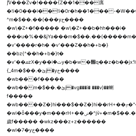
ޮ؜jV���Zv�!����{Z��1���庽
�!i�0���i��!i�0r�h��1��� -�W��w^�/z��ױ���~Z0m
^m�$��.��(���yخ����
�w\�Z+�f����� �w\�Z+��b�hh���i�
���u�%��&jYa���m�$��.��(�����m�$
�v'����r�h� �v'���Z��h�+b�}
��bz{^��h�+b�}t�
�v'��ܩzX�y��iؚ�ثy�b�w�׫q��z�b��jx%
{_4m�$��.�ئj�yخ����
�wb���f�����
�wb��m�$��.�ئj�vg���i� ���v)��蝲
f�����
�wb����Z�)hi���$��Z�)hi��rH+��ݦ�"�*'��b�f�rH+��ݦ�"�*'�f�����
�wi�ȭ���y�m���rH+��ݭ�^jٞv+�m�$��.��ޥ
歲f����� �wkz���z+z������
�wl�7�yخ����