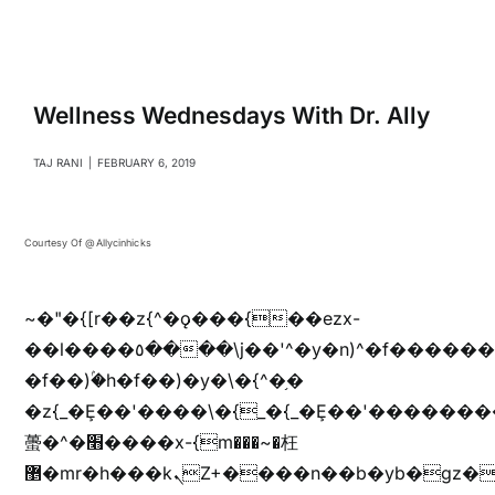
Navigati
Relationships
Family
Wellness Wednesdays With Dr. Ally
TAJ RANI
|
FEBRUARY 6, 2019
Health
Courtesy Of @allycinhicks
Intimacy
~�"�{[r��z{^�ǫ���{��ezx-
Business
��l����٥����\j��'^�y�n)^�f��������ܦyخ�������ܥj��+"n)b�'%j���%����^r��z{bvf��)�������(!
�f��)ۢ�h�f��)�y�\�{^�֥�
Lifestyle
�z{_�Ȩ��'����\�{_�{_�Ȩ��'��������
蠆�^�׫����x-{m���~�枉
޵�mr�h���kܢZ+����n��b�yb�gz���Zv�)q�[����k����1y��v+�v�)q�\�Z+v�)q�m{\�Z+jx�jب�ܩy�♫b�wb��-
Entertainment