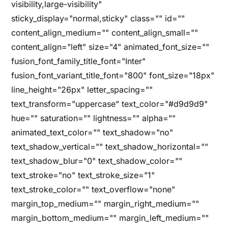
visibility,large-visibility"
sticky_display="normal,sticky" class="" id=""
content_align_medium="" content_align_small=""
content_align="left" size="4" animated_font_size=""
fusion_font_family_title_font="Inter"
fusion_font_variant_title_font="800" font_size="18px"
line_height="26px" letter_spacing=""
text_transform="uppercase" text_color="#d9d9d9"
hue="" saturation="" lightness="" alpha=""
animated_text_color="" text_shadow="no"
text_shadow_vertical="" text_shadow_horizontal=""
text_shadow_blur="0" text_shadow_color=""
text_stroke="no" text_stroke_size="1"
text_stroke_color="" text_overflow="none"
margin_top_medium="" margin_right_medium=""
margin_bottom_medium="" margin_left_medium=""