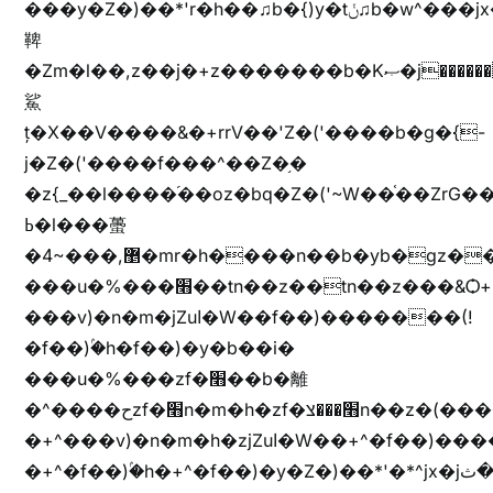
���y�Z�)��*'r�h��♫b�{)y�tݩ♫b�w^���jx�jب��߱�m������{ߺȨ���z֦z֭j %k*.��hjםv+)����
鞞
�Zm�l��,z��j�+z�������b�Kޞ�j�������,ޮX����jx�z�Z���i�b���ҷ�v)�)�u�"��rz�bu�'����&jYo�ț�X��g��
鯊
ț�X��V����&�+rrV��'Z�('����b�g�{-
j�Z�('����f���^��Z�֥�
�z{_��l����֜��oz�bq�Z�('~W��֫��ZrG
ߕ�l���蠆
�4~���,޵�mr�h����n��b�yb�gz���Z��m��ޭ�%��b�G(���i�
���u�%���׫��tn��z��tn��z���&Ѻ+u��y�tn��z�(���i�b� h���v)�(!
���v)�n�m�jZuا�W��f��)�������(!
�f��)ۢ�h�f��)�y�b��i�
���u�%���zf�׫��b�離
�^����حzf�׫n�m�h�zf�׫���צn��z�(����i�b� h�+^���v)�(!
�+^���v)�n�m�h�zjZuا�W��+^�f��)����zi����(!
�+^�f��)ۢ�h�+^�f��)�y�Z�)��*'�*^jx�jب�ثy�b�y^~֧�f���ܢZ+jx�jب��^y�7jx�jب�ץk-