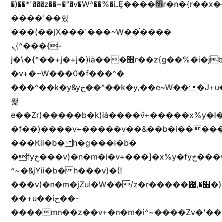
�)��*'���z��~�"�v�W^��%�iߺȨ����׫r�n�{r��x�����xjX��ǥ}
����'��핬
���(��jX���'���~W��֫����
ܢ{^���{-
j�\�{^��+j�+j�)iȧ���׫r��z{g��%�i�jb�X��֫��lzW�yz�+��b�y����a�ר�j�W���e�+"n)b�)�v+��+"n)b�)Z���ț�X���brL���ek)�f��؜�'%j�"vܩzg����ܩzɚ�W�{+�
�v+�~W���0�f���^�
���^��k�y&yخ��^��k�y,��e~W���J+u��yخ�J+u�
왩
e��Zr)�����b�k)iȧ����ٞv+�����x%y�l
�f��)����v+�����v��&��b�i�����
���Ҝii�b� h�g���i�b�
�fyخ���v)�n�m�i�v+���]�x%y�fyخ���v)ඊl��e��]�x+�m�f����v)�n�m�k&jYii�b�
^~�&jYii�b� h���v)�(!
���v)�n�m�jZuا�W��/z�r�����׫�,޲�)n��z�"��+�mn��z�"����h��+u��7����n��z�(�������j۫jب�X���޲ƥ����^��%���׫�ܥz�%���׫��b��h�W���+u��iخ��)�(!
��+u��iخ��-
����mn��z��v+�n�m�i^~����Zv�'