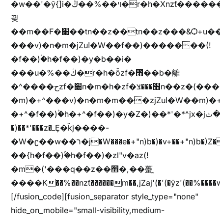
�w��'�ȳ{]i�ױ��%��ڭ�r�h�Xnzƭ������m��,jZajױ�/z�(���y�Z+m�$��.��(��
끶
��m��F�׫��tn��z��tn��z���&Ѻ+u��y�tn��z�(���i�b� h���v)�(!
���v)�n�m�jZuا�W��f��)�������(!
�f��)ۢ�h�f��)�y�b��i�
���u�%��ڭ�r�h�ȭzf�׫��b�離
�^����حzf�׫n�m�h�zf�׫���צn��z�(����i�b� h�m)�+^���v)�(!
�m)�+^���v)�n�m�m���zjZuا�W��m)�+^�f��)����zi����(!
�+^�f��)ۢ�h�+^�f��)�y�Z�)��*'�*^jx�jب�ثy�b�y^~֧�f���ܢZ+jx�jب��^y�7jx�jب�ץk-
�)��*'���z�ߺȨ�ǩj����-
�W�ʗ��w��ר�j�W���e�+"n)b�)�v+��+"n)b�)Z���ț�X���brL���ek)�f��؜�'%j�"u�^�
��{h�f��)ۢ�h�f��)�zl"v�az(!
�m�('���q��z��׫�,��蠆֦
����K��%��nzƭ������m��,jZaj'(�'(�ȳz'(��%����w"��^��'r*ܕ�(���[f
[/fusion_code][fusion_separator style_type="none"
hide_on_mobile="small-visibility,medium-