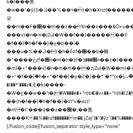
ߕ�l���蠆
�w��'�ȳ{]i�ױ��%��ڭ�r�h�Xnzƭ������m��,jZajױ�/z�(���y�Z+m�$��.��(��
끶
��m��F�׫��tn��z��tn��z���&Ѻ+u��y�tn��z�(���i�b� h���v)�(!
���v)�n�m�jZuا�W��f��)�������(!
�f��)ۢ�h�f��)�y�b��i�
���u�%��ڭ�r�h�ȭzf�׫��b�離
�^����حzf�׫n�m�h�zf�׫���צn��z�(����i�b� h�m)�+^���v)�(!
�m)�+^���v)�n�m�m���zjZuا�W��m)�+^�f��)����zi����(!
�+^�f��)ۢ�h�+^�f��)�y�Z�)��*'�*^jx�jب�ثy�b�y^~֧�f���ܢZ+jx�jب��^y�7jx�jب�ץk-
�)��*'���z�ߺȨ�ǩj����-
�W�ʗ��w��ר�j�W���e�+"n)b�)�v+��+"n)b�)Z���ț�X���brL���ek)�f��؜�'%j�"u�^�
��{h�f��)ۢ�h�f��)�zl"v�az(!
�m�('���q��z��׫�,��蠆֦
����K��%��nzƭ������m��,jZaj'(�'(�ȳz'(��%����w"��^��'r*ܕ�(���[f
[/fusion_code][fusion_separator style_type="none"