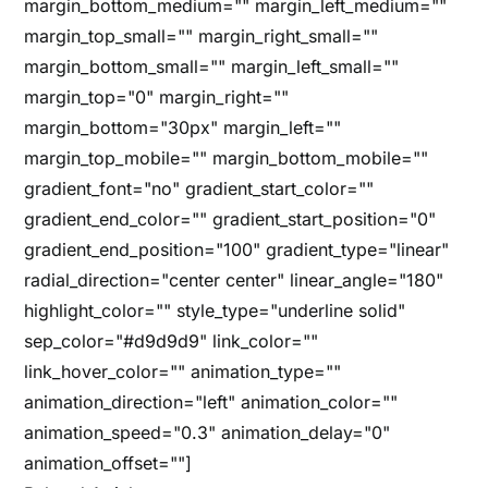
margin_bottom_medium="" margin_left_medium=""
margin_top_small="" margin_right_small=""
margin_bottom_small="" margin_left_small=""
margin_top="0" margin_right=""
margin_bottom="30px" margin_left=""
margin_top_mobile="" margin_bottom_mobile=""
gradient_font="no" gradient_start_color=""
gradient_end_color="" gradient_start_position="0"
gradient_end_position="100" gradient_type="linear"
radial_direction="center center" linear_angle="180"
highlight_color="" style_type="underline solid"
sep_color="#d9d9d9" link_color=""
link_hover_color="" animation_type=""
animation_direction="left" animation_color=""
animation_speed="0.3" animation_delay="0"
animation_offset=""]