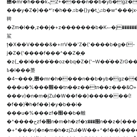
޵�mr�h���kܢZ+����n��b�yb�gz���Zv�)q�[����k����1y��v+�v�)q�\�Z+v�)q�m{\�Z+jx�jب�ܩy�♫b�wb��-
���y�Z�)��*'r�h��♫b�{)y�tݩ♫b�w^���jx�jب��߱�m������{ߺȨ���z֦z֭j %k*.��hjםv+)����
鞞
�Zm�l��,z��j�+z�������b�Kޞ�j�������,ޮX����jx�z�Z���i�b���ҷ�v)�)�u�"��rz�bu�'����&jYo�ț�X��g��
鯊
ț�X��V����&�+rrV��'Z�('����b�g�{-
j�Z�('����f���^��Z�֥�
�z{_��l����֜��oz�bq�Z�('~W��֫��ZrG
ߕ�l���蠆
�4~���,޵�mr�h����n��b�yb�gz���Z��m��ޭ�%��b�G(���i�
���u�%���׫��tn��z��tn��z���&Ѻ+u��y�tn��z�(���i�b� h���v)�(!
���v)�n�m�jZuا�W��f��)�������(!
�f��)ۢ�h�f��)�y�b��i�
���u�%���zf�׫��b�離
�^����حzf�׫n�m�h�zf�׫���צn��z�(����i�b� h�+^���v)�(!
�+^���v)�n�m�h�zjZuا�W��+^�f��)����zi����(!