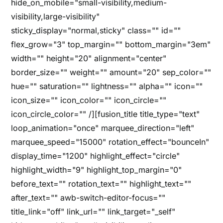
hide_on_mobile="small-visibility,medium-
visibility,large-visibility"
sticky_display="normal,sticky" class="" id=""
flex_grow="3" top_margin="" bottom_margin="3em"
width="" height="20" alignment="center"
border_size="" weight="" amount="20" sep_color=""
hue="" saturation="" lightness="" alpha="" icon=""
icon_size="" icon_color="" icon_circle=""
icon_circle_color="" /][fusion_title title_type="text"
loop_animation="once" marquee_direction="left"
marquee_speed="15000" rotation_effect="bounceIn"
display_time="1200" highlight_effect="circle"
highlight_width="9" highlight_top_margin="0"
before_text="" rotation_text="" highlight_text=""
after_text="" awb-switch-editor-focus=""
title_link="off" link_url="" link_target="_self"