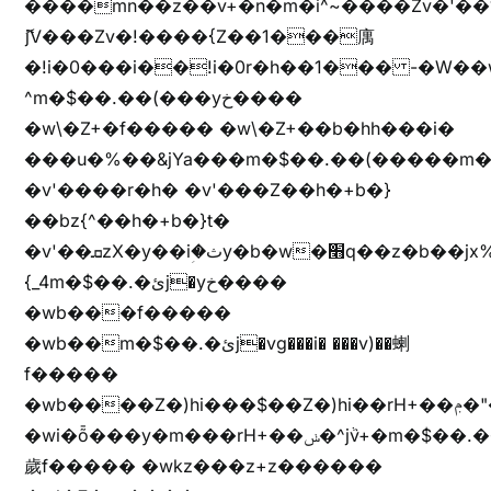
����mn��z��v+�n�m�i^~����Zv�'
ޮ؜jV���Zv�!����{Z��1���庽
�!i�0���i��!i�0r�h��1��� -�W��w^�/z��ױ���~Z0m
^m�$��.��(���yخ����
�w\�Z+�f����� �w\�Z+��b�hh���i�
���u�%��&jYa���m�$��.��(�����m�$
�v'����r�h� �v'���Z��h�+b�}
��bz{^��h�+b�}t�
�v'��ܩzX�y��iؚ�ثy�b�w�׫q��z�b��jx%
{_4m�$��.�ئj�yخ����
�wb���f�����
�wb��m�$��.�ئj�vg���i� ���v)��蝲
f�����
�wb����Z�)hi���$��Z�)hi��rH+��ݦ�"�*'��b�f�rH+��ݦ�"�*'�f�����
�wi�ȭ���y�m���rH+��ݭ�^jٞv+�m�$��.��ޥ
歲f����� �wkz���z+z������