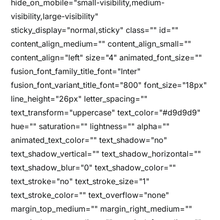
hide_on_mobile="small-visibility,medium-
visibility,large-visibility"
sticky_display="normal,sticky" class="" id=""
content_align_medium="" content_align_small=""
content_align="left" size="4" animated_font_size=""
fusion_font_family_title_font="Inter"
fusion_font_variant_title_font="800" font_size="18px"
line_height="26px" letter_spacing=""
text_transform="uppercase" text_color="#d9d9d9"
hue="" saturation="" lightness="" alpha=""
animated_text_color="" text_shadow="no"
text_shadow_vertical="" text_shadow_horizontal=""
text_shadow_blur="0" text_shadow_color=""
text_stroke="no" text_stroke_size="1"
text_stroke_color="" text_overflow="none"
margin_top_medium="" margin_right_medium=""