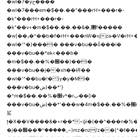
�wl�7�yخ����
�wl�7���em�$��.��"���rH+���r�-
�k"���rH+���r�-
�k"��v+�m�$��.��.��&�,޲f�����
�w[��ݚ�^��b�f�rH+���nW�vjzɚ�V�rH+���nW�vjzz'y���
�wl�'^�)���i� ���v�bu��ȭ���i�
���v�bu��*ek<���b�
�m�$��.��%�׫��)��i�
���v�bu��j��xh��硶��
�wl�'^��bu�!� )y�y�Mi�
���v�bu�ڞ)��*'}
�^m�$��.��%�׫v*�rب��[i�
���v�bu�ڞ)��*'���w�4m�$��.��%�׫nW�vjz��u�����brL���brL�z��z�&jYo�ț�X��g��
鯊
ț�X��V����&�+r�؜�*~ǭi�(��^���n�%�׭�����n���Zn�%�כ��h���[�zW�������ʗ�z
�j��׫��ޭ�^�����_~)mz�nz/z��[^�ƭ���������M�[^���gz�!