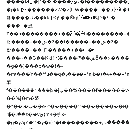
����M�[^��'����/z�t���������/z��[^�ǩ��h���~)mz�)iȭ�
�j�kj{������zW�z{lzW����~��ƥ{
졢����ڞ��kkj{%jױ��ޯKkj{�����앫^�/z�-
���~�残
Z��h��������+���h��������+
쵶����+��ڞ�Z��t�����+��ڞ�Z�
촶����+��-j״�����+���-
���~��G��Kkj{����("��ڞȭ��ݺ������Kkj{"�*'y�"����kj{"�*'r�-
�g��)���b�w�}�-
�mt���Y��*'u��q�,��e�+"n)b�)�v+��+"n
槊
f���݊���*'���jx�jب��%����f������v��f����zV�ѩ♫b�z~ǭ��b��/
��%j�m�盢
�^��,�ب��e~*������*'���������i�b��Zʋ��֜��]��ek'�zg��V�z[2z���ڶ�޽�����zX������Z��z{h���7��)
䢸�,ޮ��z��vئ{m4�杊x-
�g�yȦjY�'^�y�n)^�f��������ܦyخ�������ܥj��+"n)b�'%j�"u�b�y��ٞv+�~W��֫��b�y���&jY_��l���jX��g���^��ݲ֜��oz�bq�Z�('~W��֫��ZrG����Ή�jV��