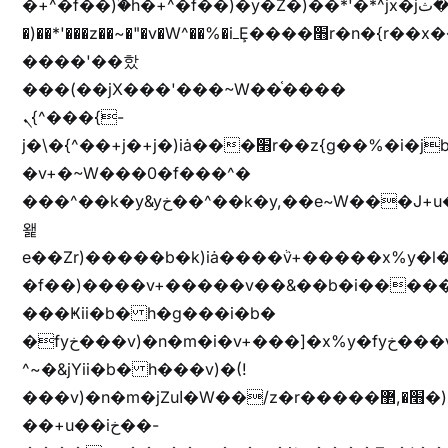
�+^�f��)ۢ�h�+^�f��)�y�Z�)��*'�*^jx�jب�ثy�b�y^~֧�f���ܢZ+jx�jب��^y�7jx�jب�ץk-
�)��*'���z��~�"�v�W^��%�iߺȨ����׫r�n�{r��x�����xjX��ǥ}
����'��핬
���(��jX���'���~W��֫����
ܢ{^���{-
j�\�{^��+j�+j�)iȧ���׫r��z{g��%�i�jb�X��֫��lzW�yz�+��b�y����a�ר�j�W���e�+"n)b�)�v+��+"n)b�)Z���ț�X���brL���ek)�f��؜�'%j�"vܩzg����ܩzɚ�W�{+�
�v+�~W���0�f���^�
���^��k�y&yخ��^��k�y,��e~W���J+u��yخ�J+u�
왩
e��Zr)�����b�k)iȧ����ٞv+�����x%y�l
�f��)����v+�����v��&��b�i�����
���Ҝii�b� h�g���i�b�
�fyخ���v)�n�m�i�v+���]�x%y�fyخ���v)ඊl��e��]�x+�m�f����v)�n�m�k&jYii�b�
^~�&jYii�b� h���v)�(!
���v)�n�m�jZuا�W��/z�r�����׫�,޲�)n��z�"��+�mn��z�"����h��+u��7����n��z�(�������j۫jب�X���޲ƥ����^��%���׫�ܥz�%���׫��b��h�W���+u��iخ��)�(!
��+u��iخ��-