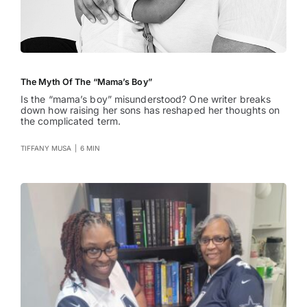
The Myth Of The “Mama’s Boy”
Is the “mama’s boy” misunderstood? One writer breaks
down how raising her sons has reshaped her thoughts on
the complicated term.
TIFFANY MUSA
|
6 MIN