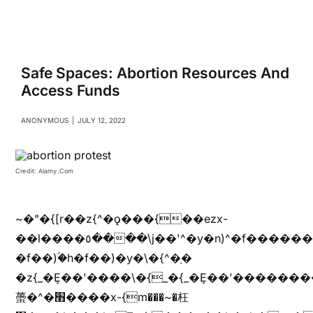
Navigati
Relationships
Family
Safe Spaces: Abortion Resources And
Access Funds
Health
ANONYMOUS
|
JULY 12, 2022
Intimacy
Credit: Alamy.com
Business
~�"�{[r��z{^�ǫ���{��ezx-
��l����٥����\j��'^�y�n)^�f��������ܦyخ�������ܥj��+"n)b�'%j���%����^r��z{bvf��)�������(!
Lifestyle
�f��)ۢ�h�f��)�y�\�{^�֥�
�z{_�Ȩ��'����\�{_�{_�Ȩ��'��������
蠆�^�׫����x-{m���~�枉
Entertainment