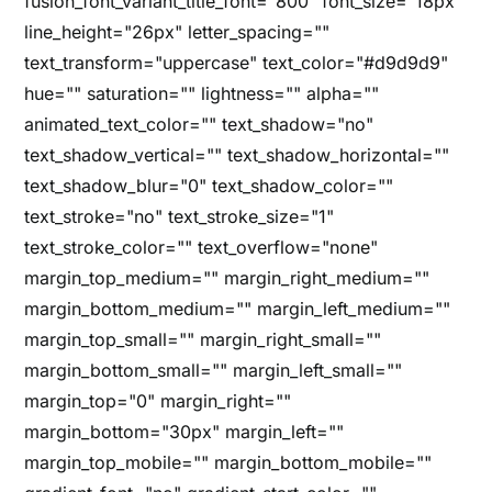
fusion_font_variant_title_font="800" font_size="18px"
line_height="26px" letter_spacing=""
text_transform="uppercase" text_color="#d9d9d9"
hue="" saturation="" lightness="" alpha=""
animated_text_color="" text_shadow="no"
text_shadow_vertical="" text_shadow_horizontal=""
text_shadow_blur="0" text_shadow_color=""
text_stroke="no" text_stroke_size="1"
text_stroke_color="" text_overflow="none"
margin_top_medium="" margin_right_medium=""
margin_bottom_medium="" margin_left_medium=""
margin_top_small="" margin_right_small=""
margin_bottom_small="" margin_left_small=""
margin_top="0" margin_right=""
margin_bottom="30px" margin_left=""
margin_top_mobile="" margin_bottom_mobile=""