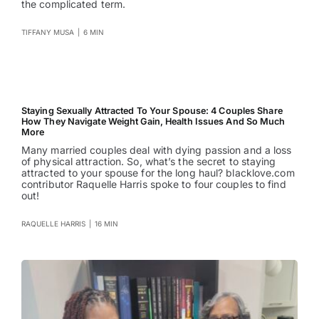
the complicated term.
TIFFANY MUSA
|
6 MIN
Staying Sexually Attracted To Your Spouse: 4 Couples Share
How They Navigate Weight Gain, Health Issues And So Much
More
Many married couples deal with dying passion and a loss
of physical attraction. So, what’s the secret to staying
attracted to your spouse for the long haul? blacklove.com
contributor Raquelle Harris spoke to four couples to find
out!
RAQUELLE HARRIS
|
16 MIN