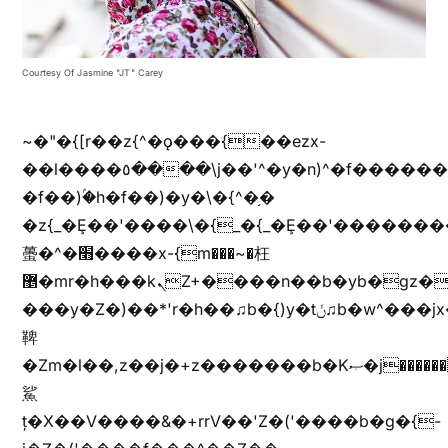
Courtesy Of Jasmine "JT" Carey
~�"�{[r��z{^�ǫ���{��ezx-
��l����٥����\j��'^�y�n)^�f��������ܦyخ�������ܥj��+"n)b�'%j���%����^r��z{bvf��)�������(!
�f��)ۢ�h�f��)�y�\�{^�֥�
�z{_�Ȩ��'����\�{_�{_�Ȩ��'��������
蠆�^�׫����x-{m���~�枉
޵�mr�h���kܢZ+����n��b�yb�gz���Zv�)q�[����k����1y��v+�v�)q�\�Z+v�)q�m{\�Z+jx�jب�ܩy�♫b�wb��-
���y�Z�)��*'r�h��♫b�{)y�tݩ♫b�w^���jx�jب��߱�m������{ߺȨ���z֦z֭j %k*.��hjםv+)����
鞞
�Zm�l��,z��j�+z�������b�Kޞ�j�������,ޮX����jx�z�Z���i�b���ҷ�v)�)�u�"��rz�bu�'����&jYo�ț�X��g��
鯊
ț�X��V����&�+rrV��'Z�('����b�g�{-