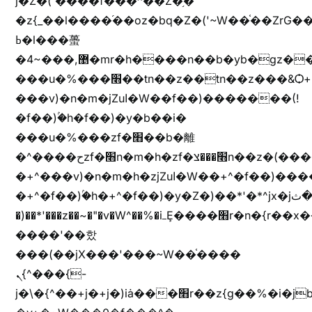
j�Z�('����f���^��Z�֥�
�z{_��l����֜��oz�bq�Z�('~W��֫��ZrG
ߕ�l���蠆
�4~���,޵�mr�h����n��b�yb�gz���Z��m��ޭ�%��b�G(���i�
���u�%���׫��tn��z��tn��z���&Ѻ+u��y�tn��z�(���i�b� h���v)�(!
���v)�n�m�jZuا�W��f��)�������(!
�f��)ۢ�h�f��)�y�b��i�
���u�%���zf�׫��b�離
�^����حzf�׫n�m�h�zf�׫���צn��z�(����i�b� h�+^���v)�(!
�+^���v)�n�m�h�zjZuا�W��+^�f��)����zi����(!
�+^�f��)ۢ�h�+^�f��)�y�Z�)��*'�*^jx�jب�ثy�b�y^~֧�f���ܢZ+jx�jب��^y�7jx�jب�ץk-
�)��*'���z��~�"�v�W^��%�iߺȨ����׫r�n�{r��x�����xjX��ǥ}
����'��핬
���(��jX���'���~W��֫����
ܢ{^���{-
j�\�{^��+j�+j�)iȧ���׫r��z{g��%�i�jb�X��֫��lzW�yz�+��b�y����a�ר�j�W���e�+"n)b�)�v+��+"n)b�)Z���ț�X���brL���ek)�f��؜�'%j�"vܩzg����ܩzɚ�W�{+�