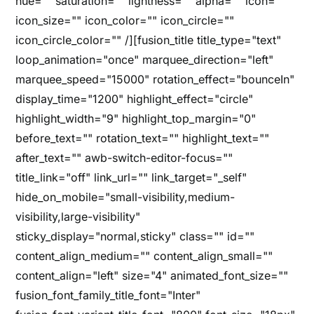
hue="" saturation="" lightness="" alpha="" icon=""
icon_size="" icon_color="" icon_circle=""
icon_circle_color="" /][fusion_title title_type="text"
loop_animation="once" marquee_direction="left"
marquee_speed="15000" rotation_effect="bounceIn"
display_time="1200" highlight_effect="circle"
highlight_width="9" highlight_top_margin="0"
before_text="" rotation_text="" highlight_text=""
after_text="" awb-switch-editor-focus=""
title_link="off" link_url="" link_target="_self"
hide_on_mobile="small-visibility,medium-
visibility,large-visibility"
sticky_display="normal,sticky" class="" id=""
content_align_medium="" content_align_small=""
content_align="left" size="4" animated_font_size=""
fusion_font_family_title_font="Inter"