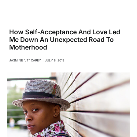
Navigati
Relationships
Family
How Self-Acceptance And Love Led
Me Down An Unexpected Road To
Motherhood
Health
JASMINE "JT" CAREY
|
JULY 8, 2019
Intimacy
Business
Lifestyle
Entertainment