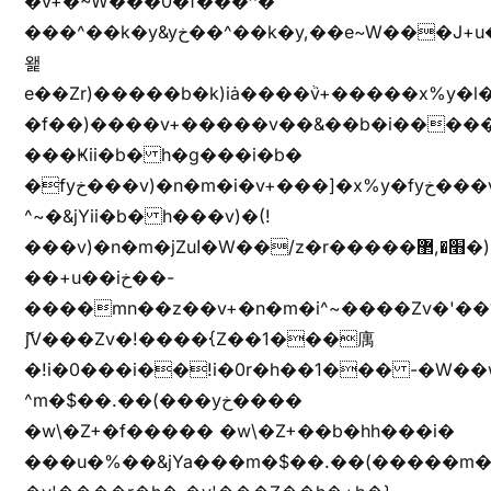
�v+�~W���0�f���^�
���^��k�y&yخ��^��k�y,��e~W���J+u��yخ�J+u�
왩
e��Zr)�����b�k)iȧ����ٞv+�����x%y�l
�f��)����v+�����v��&��b�i�����
���Ҝii�b� h�g���i�b�
�fyخ���v)�n�m�i�v+���]�x%y�fyخ���v)ඊl��e��]�x+�m�f����v)�n�m�k&jYii�b�
^~�&jYii�b� h���v)�(!
���v)�n�m�jZuا�W��/z�r�����׫�,޲�)n��z�"��+�mn��z�"����h��+u��7����n��z�(�������j۫jب�X���޲ƥ����^��%���׫�ܥz�%���׫��b��h�W���+u��iخ��)�(!
��+u��iخ��-
����mn��z��v+�n�m�i^~����Zv�'
ޮ؜jV���Zv�!����{Z��1���庽
�!i�0���i��!i�0r�h��1��� -�W��w^�/z��ױ���~Z0m
^m�$��.��(���yخ����
�w\�Z+�f����� �w\�Z+��b�hh���i�
���u�%��&jYa���m�$��.��(�����m�$