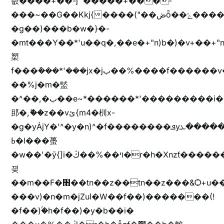
촶����+��-j״�����+���-
���~��G��Kkj{����("��ڞȭ��ݺ������Kkj{"�*'y�"����kj{"�*'r�-
�g��)���b�w�}�-
�mt���Y��*'u��q�,��e�+"n)b�)�v+��+"n
槊
f���݊���*'���jx�jب��%����f������v��f����zV�ѩ♫b�z~ǭ��b��/
��%j�m�盢
�^��,�ب��e~*������*'���������i�b��Zʋ��֜��]��ek'�zg��V�z[2z���ڶ�޽�����zX������Z��z{h���7��)
䢸�,ޮ��z��vئ{m4�杊x-
�g�yȦjY�'^�y�n)^�f��������ܦyخ�������ܥj��+"n)b�'%j�"u�b�y��ٞv+�~W��֫��b�y���&jY_��l���jX��g���^��ݲ֜��oz�bq�Z�('~W��֫��ZrG����Ή�jV��
ߕ�l���蠆
�w��'�ȳ{]i�ױ��%��ڭ�r�h�Xnzƭ������m��,jZajױ�/z�(���y�Z+m�$��.��(��
끶
��m��F�׫��tn��z��tn��z���&Ѻ+u��y�tn��z�(���i�b� h���v)�(!
���v)�n�m�jZuا�W��f��)�������(!
�f��)ۢ�h�f��)�y�b��i�