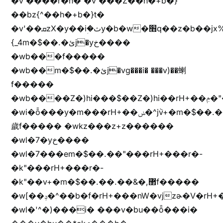
�v'����r�h� �v'���Z��h�+b�}
��bz{^��h�+b�}t�
�v'��ܩzX�y��iؚ�ثy�b�w�׫q��z�b��jx%
{_4m�$��.�ئj�yخ����
�wb���f�����
�wb��m�$��.�ئj�vg���i� ���v)��蝲
f�����
�wb����Z�)hi���$��Z�)hi��rH+��ݦ�"�*'��b�f�rH+��ݦ�"�*'�f�����
�wi�ȭ���y�m���rH+��ݭ�^jٞv+�m�$��.��ޥ
歲f����� �wkz���z+z������
�wl�7�yخ����
�wl�7���em�$��.��"���rH+���r�-
�k"���rH+���r�-
�k"��v+�m�$��.��.��&�,޲f�����
�w[��ݚ�^��b�f�rH+���nW�vjzɚ�V�rH+���nW�vjzz'y���
�wl�'^�)���i� ���v�bu��ȭ���i�