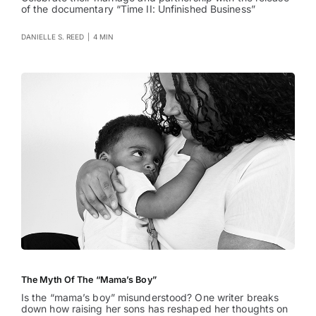
of the documentary “Time II: Unfinished Business”
DANIELLE S. REED
|
4 MIN
The Myth Of The “Mama’s Boy”
Is the “mama’s boy” misunderstood? One writer breaks
down how raising her sons has reshaped her thoughts on