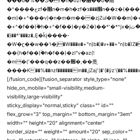
���u�%��ڭ�r�h�ȭzf�׫��b�離
�^����حzf�׫n�m�h�zf�׫���צn��z�(����i�b� h�m)�+^���v)�(!
�m)�+^���v)�n�m�m���zjZuا�W��m)�+^�f��)����zi����(!
�+^�f��)ۢ�h�+^�f��)�y�Z�)��*'�*^jx�jب�ثy�b�y^~֧�f���ܢZ+jx�jب��^y�7jx�jب�ץk-
�)��*'���z�ߺȨ�ǩj����-
�W�ʗ��w��ר�j�W���e�+"n)b�)�v+��+"n)b�)Z���ț�X���brL���ek)�f��؜�'%j�"u�^�
��{h�f��)ۢ�h�f��)�zl"v�az(!
�m�('���q��z��׫�,��蠆֦
����K��%��nzƭ������m��,jZaj'(�'(�ȳz'(��%����w"��^��'r*ܕ�(���[f
[/fusion_code][fusion_separator style_type="none"
hide_on_mobile="small-visibility,medium-
visibility,large-visibility"
sticky_display="normal,sticky" class="" id=""
flex_grow="3" top_margin="" bottom_margin="3em"
width="" height="20" alignment="center"
border_size="" weight="" amount="20" sep_color=""