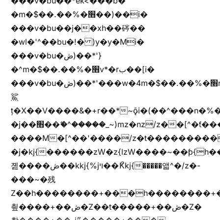
���v�bu��*ek<���b�
�m�$��.��%�׫��)��i�
���v�bu��j��xh��硶��
�wl�'^��bu�!� )y�y�Mi�
���v�bu�ڞ)��*'}
�^m�$��.��%�׫v*�rب��[i�
���v�bu�ڞ)��*'���w�4m�$��.��%�׫nW�vjz��u�����brL���brL�z��z�&jYo�ț�X��g��
鯊
ț�X��V����&�+r�؜�*~ǭi�(��^���n�%�׭�����n���Zn�%�כ��h���[�zW�������ʗ�z
�j��׫��ޭ�^�����_~)mz�nz/z��[^�ƭ���������M�[^���gz�!
����M�[^��'����/z�t���������/z��[^�ǩ��h���~)mz�)iȭ�
�j�kj{������zW�z{lzW����~��ƥ{
졢����ڞ��kkj{%jױ��ޯKkj{�����앫^�/z�-
���~�残
Z��h��������+���h��������+
쵶����+��ڞ�Z��t�����+��ڞ�Z�