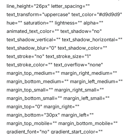
line_height="26px" letter_spacing=""
text_transform="uppercase" text_color="#d9d9d9"
hue="" saturation="" lightness="" alpha=""
animated_text_color="" text_shadow="no"
text_shadow_vertical="" text_shadow_horizontal=""
text_shadow_blur="0" text_shadow_color=""
text_stroke="no" text_stroke_size="1"
text_stroke_color="" text_overflow="none"
margin_top_medium="" margin_right_medium=""
margin_bottom_medium="" margin_left_medium=""
margin_top_small="" margin_right_small=""
margin_bottom_small="" margin_left_small=""
margin_top="0" margin_right=""
margin_bottom="30px" margin_left=""
margin_top_mobile="" margin_bottom_mobile=""
gradient_font="no" gradient_start_color=""