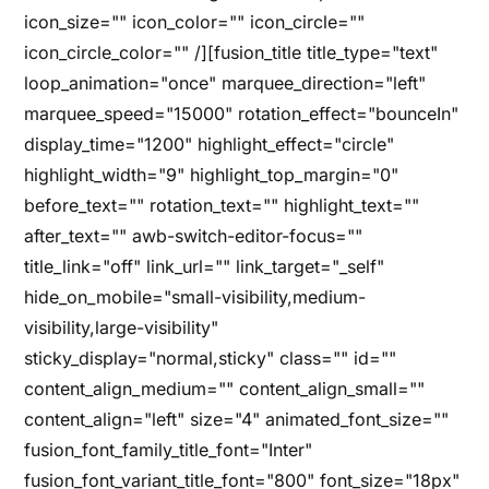
icon_size="" icon_color="" icon_circle=""
icon_circle_color="" /][fusion_title title_type="text"
loop_animation="once" marquee_direction="left"
marquee_speed="15000" rotation_effect="bounceIn"
display_time="1200" highlight_effect="circle"
highlight_width="9" highlight_top_margin="0"
before_text="" rotation_text="" highlight_text=""
after_text="" awb-switch-editor-focus=""
title_link="off" link_url="" link_target="_self"
hide_on_mobile="small-visibility,medium-
visibility,large-visibility"
sticky_display="normal,sticky" class="" id=""
content_align_medium="" content_align_small=""
content_align="left" size="4" animated_font_size=""
fusion_font_family_title_font="Inter"
fusion_font_variant_title_font="800" font_size="18px"