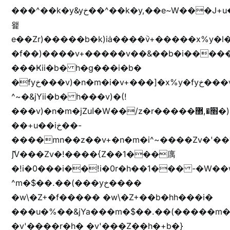
���^��k�y&yخ��^��k�y,��e~W���J+u��yخ�J+u�
왩
e��Zr)�����b�k)iȧ����ٞv+�����x%y�l
�f��)����v+�����v��&��b�i�����
���Ҝii�b� h�g���i�b�
�fyخ���v)�n�m�i�v+���]�x%y�fyخ���v)ඊl��e��]�x+�m�f����v)�n�m�k&jYii�b�
^~�&jYii�b� h���v)�(!
���v)�n�m�jZuا�W��/z�r�����׫�,޲�)n��z�"��+�mn��z�"����h��+u��7����n��z�(�������j۫jب�X���޲ƥ����^��%���׫�ܥz�%���׫��b��h�W���+u��iخ��)�(!
��+u��iخ��-
����mn��z��v+�n�m�i^~����Zv�'
ޮ؜jV���Zv�!����{Z��1���庽
�!i�0���i��!i�0r�h��1��� -�W��w^�/z��ױ���~Z0m
^m�$��.��(���yخ����
�w\�Z+�f����� �w\�Z+��b�hh���i�
���u�%��&jYa���m�$��.��(�����m�$
�v'����r�h� �v'���Z��h�+b�}