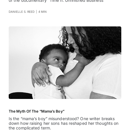
of the documentary “Time II: Unfinished Business”
DANIELLE S. REED
|
4 MIN
The Myth Of The “Mama’s Boy”
Is the “mama’s boy” misunderstood? One writer breaks
down how raising her sons has reshaped her thoughts on
the complicated term.