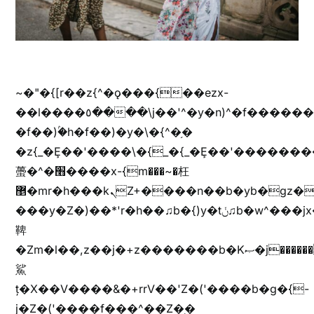
~�"�{[r��z{^�ǫ���{��ezx-
��l����٥����\j��'^�y�n)^�f��������ܦyخ�������ܥj��+"n)b�'%j���%����^r��z{bvf��)�������(!
�f��)ۢ�h�f��)�y�\�{^�֥�
�z{_�Ȩ��'����\�{_�{_�Ȩ��'��������
蠆�^�׫����x-{m���~�枉
޵�mr�h���kܢZ+����n��b�yb�gz���Zv�)q�[����k����1y��v+�v�)q�\�Z+v�)q�m{\�Z+jx�jب�ܩy�♫b�wb��-
���y�Z�)��*'r�h��♫b�{)y�tݩ♫b�w^���jx�jب��߱�m������{ߺȨ���z֦z֭j %k*.��hjםv+)����
鞞
�Zm�l��,z��j�+z�������b�Kޞ�j�������,ޮX����jx�z�Z���i�b���ҷ�v)�)�u�"��rz�bu�'����&jYo�ț�X��g��
鯊
ț�X��V����&�+rrV��'Z�('����b�g�{-
j�Z�('����f���^��Z�֥�