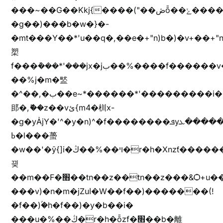
���~��G��Kkj{����("��ڞȭ��ݺ������Kkj{"�*'y�"����kj{"�*'r�-
�g��)���b�w�}�-
�mt���Y��*'u��q�,��e�+"n)b�)�v+��+"n
槊
f���݊���*'���jx�jب��%����f������v��f����zV�ѩ♫b�z~ǭ��b��/
��%j�m�盢
�^��,�ب��e~*������*'���������i�b��Zʋ��֜��]��ek'�zg��V�z[2z���ڶ�޽�����zX������Z��z{h���7��)
䢸�,ޮ��z��vئ{m4�杊x-
�g�yȦjY�'^�y�n)^�f��������ܦyخ�������ܥj��+"n)b�'%j�"u�b�y��ٞv+�~W��֫��b�y���&jY_��l���jX��g���^��ݲ֜��oz�bq�Z�('~W��֫��ZrG����Ή�jV��
ߕ�l���蠆
�w��'�ȳ{]i�ױ��%��ڭ�r�h�Xnzƭ������m��,jZajױ�/z�(���y�Z+m�$��.��(��
끶
��m��F�׫��tn��z��tn��z���&Ѻ+u��y�tn��z�(���i�b� h���v)�(!
���v)�n�m�jZuا�W��f��)�������(!
�f��)ۢ�h�f��)�y�b��i�
���u�%��ڭ�r�h�ȭzf�׫��b�離