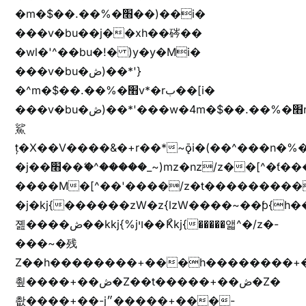
�m�$��.��%�׫��)��i�
���v�bu��j��xh��硶��
�wl�'^��bu�!� )y�y�Mi�
���v�bu�ڞ)��*'}
�^m�$��.��%�׫v*�rب��[i�
���v�bu�ڞ)��*'���w�4m�$��.��%�׫nW�vjz��u�����brL���brL�z��z�&jYo�ț�X��g��
鯊
ț�X��V����&�+r�؜�*~ǭi�(��^���n�%�׭�����n���Zn�%�כ��h���[�zW�������ʗ�z
�j��׫��ޭ�^�����_~)mz�nz/z��[^�ƭ���������M�[^���gz�!
����M�[^��'����/z�t���������/z��[^�ǩ��h���~)mz�)iȭ�
�j�kj{������zW�z{lzW����~��ƥ{
졢����ڞ��kkj{%jױ��ޯKkj{�����앫^�/z�-
���~�残
Z��h��������+���h��������+
쵶����+��ڞ�Z��t�����+��ڞ�Z�
촶����+��-j״�����+���-