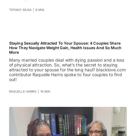
TIFFANY MUSA
|
6 MIN
Staying Sexually Attracted To Your Spouse: 4 Couples Share
How They Navigate Weight Gain, Health Issues And So Much
More
Many married couples deal with dying passion and a loss
of physical attraction. So, what’s the secret to staying
attracted to your spouse for the long haul? blacklove.com
contributor Raquelle Harris spoke to four couples to find
out!
RAQUELLE HARRIS
|
16 MIN