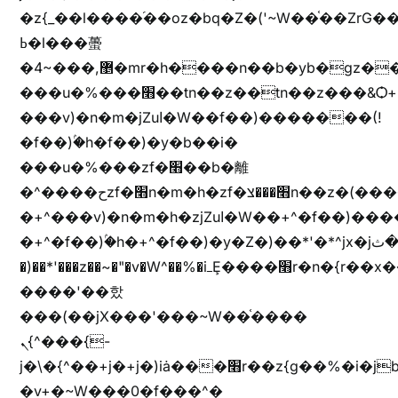
�z{_��l����֜��oz�bq�Z�('~W��֫��ZrG
ߕ�l���蠆
�4~���,޵�mr�h����n��b�yb�gz���Z��m��ޭ�%��b�G(���i�
���u�%���׫��tn��z��tn��z���&Ѻ+u��y�tn��z�(���i�b� h���v)�(!
���v)�n�m�jZuا�W��f��)�������(!
�f��)ۢ�h�f��)�y�b��i�
���u�%���zf�׫��b�離
�^����حzf�׫n�m�h�zf�׫���צn��z�(����i�b� h�+^���v)�(!
�+^���v)�n�m�h�zjZuا�W��+^�f��)����zi����(!
�+^�f��)ۢ�h�+^�f��)�y�Z�)��*'�*^jx�jب�ثy�b�y^~֧�f���ܢZ+jx�jب��^y�7jx�jب�ץk-
�)��*'���z��~�"�v�W^��%�iߺȨ����׫r�n�{r��x�����xjX��ǥ}
����'��핬
���(��jX���'���~W��֫����
ܢ{^���{-
j�\�{^��+j�+j�)iȧ���׫r��z{g��%�i�jb�X��֫��lzW�yz�+��b�y����a�ר�j�W���e�+"n)b�)�v+��+"n)b�)Z���ț�X���brL���ek)�f��؜�'%j�"vܩzg����ܩzɚ�W�{+�
�v+�~W���0�f���^�