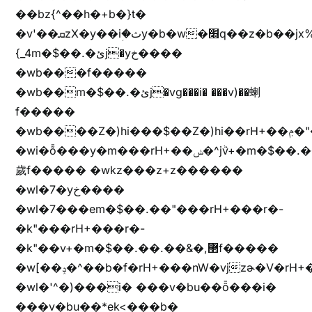
��bz{^��h�+b�}t�
�v'��ܩzX�y��iؚ�ثy�b�w�׫q��z�b��jx%
{_4m�$��.�ئj�yخ����
�wb���f�����
�wb��m�$��.�ئj�vg���i� ���v)��蝲
f�����
�wb����Z�)hi���$��Z�)hi��rH+��ݦ�"�*'��b�f�rH+��ݦ�"�*'�f�����
�wi�ȭ���y�m���rH+��ݭ�^jٞv+�m�$��.��ޥ
歲f����� �wkz���z+z������
�wl�7�yخ����
�wl�7���em�$��.��"���rH+���r�-
�k"���rH+���r�-
�k"��v+�m�$��.��.��&�,޲f�����
�w[��ݚ�^��b�f�rH+���nW�vjzɚ�V�rH+���nW�vjzz'y���
�wl�'^�)���i� ���v�bu��ȭ���i�
���v�bu��*ek<���b�