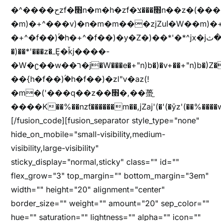
�^����حzf�׫n�m�h�zf�׫���צn��z�(����i�b� h�m)�+^���v)�(!
�m)�+^���v)�n�m�m���zjZuا�W��m)�+^�f��)����zi����(!
�+^�f��)ۢ�h�+^�f��)�y�Z�)��*'�*^jx�jب�ثy�b�y^~֧�f���ܢZ+jx�jب��^y�7jx�jب�ץk-
�)��*'���z�ߺȨ�ǩj����-
�W�ʗ��w��ר�j�W���e�+"n)b�)�v+��+"n)b�)Z���ț�X���brL���ek)�f��؜�'%j�"u�^�
��{h�f��)ۢ�h�f��)�zl"v�az(!
�m�('���q��z��׫�,��蠆֦
����K��%��nzƭ������m��,jZaj'(�'(�ȳz'(��%����w"��^��'r*ܕ�(���[f
[/fusion_code][fusion_separator style_type="none"
hide_on_mobile="small-visibility,medium-
visibility,large-visibility"
sticky_display="normal,sticky" class="" id=""
flex_grow="3" top_margin="" bottom_margin="3em"
width="" height="20" alignment="center"
border_size="" weight="" amount="20" sep_color=""
hue="" saturation="" lightness="" alpha="" icon=""