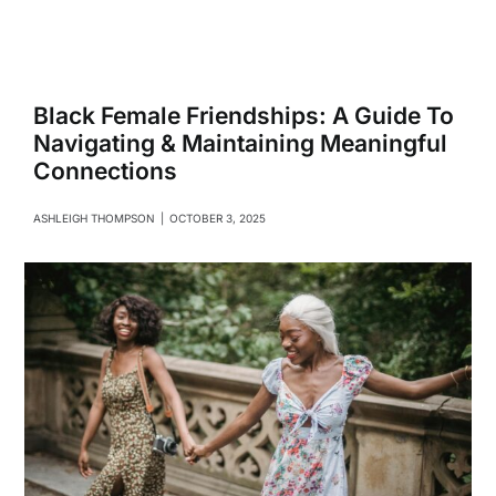
Navigati
Relationships
Family
Black Female Friendships: A Guide To
Navigating & Maintaining Meaningful
Connections
Health
ASHLEIGH THOMPSON
|
OCTOBER 3, 2025
Intimacy
Business
Lifestyle
Entertainment