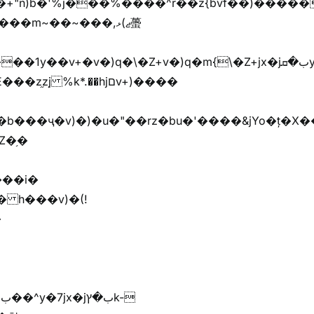
��m~��~���,ޖ)ޅ蠆
Z�֥�