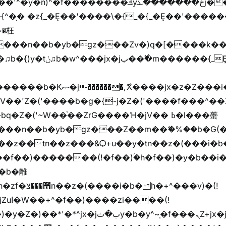
�{^�֥� �z{_�Ȩ��'����\�{_�{_�Ȩ��'������
���z֦z֭j %k*.��hjםv+)����
ҷ�v)�)�u�"��rz�bu�'����&jYo�ț�X��g��
V��'Z�('����b�g�{-j�Z�('����f���^��
�Z�('~W��֫��ZrG����Ή�jV�� ߕ�l���蠆
��(!
y�b�y^~֧�f���ܢZ+jx�jب��^y�7jx�jب�ץk-