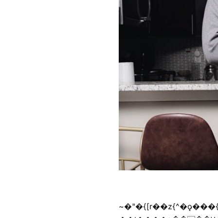
~�"�{[r��z{^�ǫ���