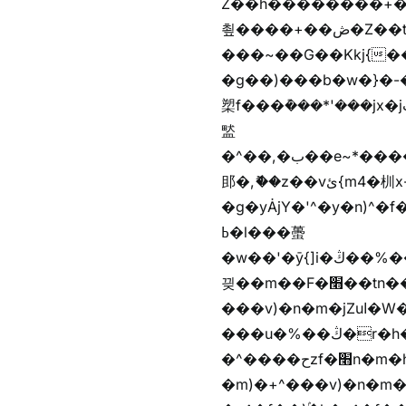
Z��h��������+
쵶����+��ڞ�Z��t�����+��ڞ�Z�촶����+��-j״�����+���-
���~��G��Kkj{����("��ڞȭ��ݺ������Kkj{"�*'
�g��)���b�w�}�-�
槊f���݊���*'���jx�jب��%����f������v��f����zV�ѩ♫b�z~ǭ��b��/��%j�m�
盢
�^��,�ب��e~*������*'���������i�b��Zʋ��֜��]��ek'�zg��V�z[2z���ڶ�޽�����zX������Z��z{h���7��)
䢸�,ޮ��z��vئ{m4�杊x-
�g�yȦjY�'^�y�n)^�f��������ܦyخ�������ܥj��+"n)b�'%j�"u�b�y��ٞv+�~W��֫��b�y���&jY_��l
ߕ�l���蠆
�w��'�ȳ{]i�ױ��%��ڭ�r�h�Xnzƭ������m��,jZajױ�/z�(���y�Z+m�$��.��(��
끶��m��F�׫��tn��z��tn��z���&Ѻ+u��y�tn��z�(���i�b� h���v)�(!
���v)�n�m�jZuا�W��f��)�������(!�f��)ۢ�h�f��)�y�b��i�
���u�%��ڭ�r�h�ȭzf�׫��b�離
�^����حzf�׫n�m�h�zf�׫���צn��z�(����i�b� h�m)�+^���v)�(!
�m)�+^���v)�n�m�m���zjZuا�W��m)�+