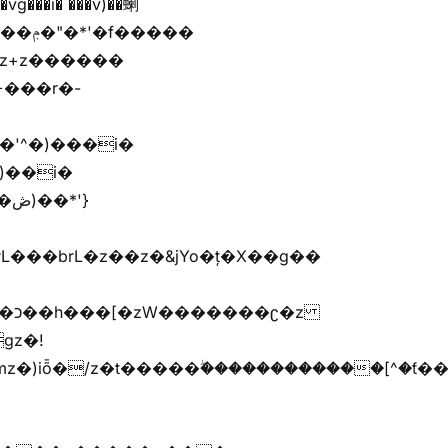
'}
�����G�׫n����޲�t�����ܢ{kj�u�G�׫�{ޮ��[^�ǩ���[^��Zr+r�M�[^