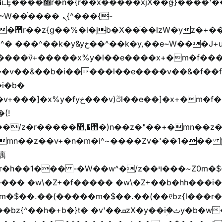
��핬
��� ܢ{^���{-
"vܩzg����ܩzɚ�W�{+�
��k�y,��e~W���J+u��yخ�J+u�왩
ȧ����ٞv+�����x%y�l��e����x+�m�f���Z
�v��&��b�i�����l��e����v��&�f��f
i�b�
(!

��� -�W��w^�/z��ױ���~Z0m�$��.��r��"�
m�$��.��(�����m�$��.��(��୧bz{l���r�
t� �v'��ܩzX�y��iؚ�ثy�b�w�׫q��z�b��jx%