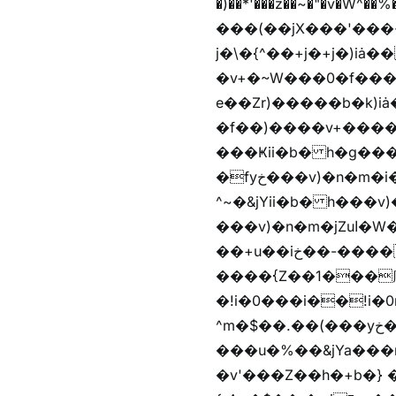
�)��*'���z��~�"�v�W^��%�iߺȨ����׫r�n�{r��x�����xjX��ǥ}����'
���(��jX���'���~W��֫�
j�\�{^��+j�+j�)iȧ���׫r��z{g��%�i�jb�X��֫��lzW�yz�+��b�y����a�ר�j�W���e�+"n)b�)�v+��+"n)b�)Z���ț�X���brL���ek)�f��؜�'%j�
�v+�~W���0�f���^� ���^��k�y&yخ��^
e��Zr)�����b�k)i
�f��)����v+����
���Ҝii�b� h�g���
�fyخ���v)�n�m�i�v+���]�x%y�fyخ���v)ඊl��e��]�x+�m�f����v)�n�m�k&jYii�b�
^~�&jYii�b� h���v)�
���v)�n�m�jZuا�W��/z�r�����׫�,޲�)n��z�"��+�mn��z�"����h��+u��7����n��z�(�������j۫jب�X���޲ƥ����^��%���׫�ܥz�%���׫��b��h�W���+u��iخ��)�(!
��+u��iخ��-����mn��z��v+�n�m�i^~����Zv�'��1��� ޮ؜jV���Zv�!
����{Z��1���庽
�!i�0���i��!i�0r�h��1
^m�$��.��(���yخ���� �w\�Z+�f����� �w\�Z+��b�hh���i�
���u�%��&jYa���
�v'���Z��h�+b�} ��bz{^��h�+b�}