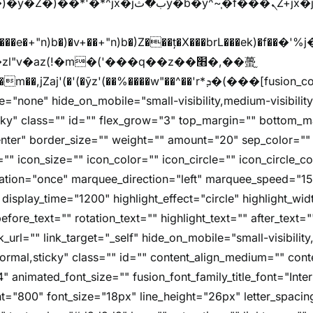
y�b�y^~֧�f���ܢZ+jx�jب��^y�7jx�jب�ץk-
"v�az(!�m�('���q��z��׫�,��蠆֦
z'(��%����w"��^��'r*ܕ�(���[fusion_code][/fusion_code]
e="none" hide_on_mobile="small-visibility,medium-visibility,l
icky" class="" id="" flex_grow="3" top_margin="" bottom_
nter" border_size="" weight="" amount="20" sep_color="" 
"" icon_size="" icon_color="" icon_circle="" icon_circle_colo
imation="once" marquee_direction="left" marquee_speed="1
 display_time="1200" highlight_effect="circle" highlight_wi
fore_text="" rotation_text="" highlight_text="" after_text=
nk_url="" link_target="_self" hide_on_mobile="small-visibility
="normal,sticky" class="" id="" content_align_medium="" cont
4" animated_font_size="" fusion_font_family_title_font="Inter
font="800" font_size="18px" line_height="26px" letter_spacin