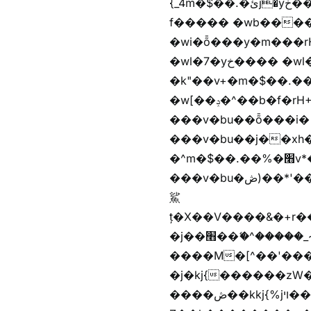
{_4m�$��.�ئj�yخ���� �wb���f����� �wb��m�$��.�ئj�vg���i� ���v)��蝲
f����� �wb����Z�)hi���$��Z�
�wi�ȭ���y�m���rH+��ݭ�^jٞv+�m�$��.��ޥ歲f����� �wkz
�wl�7�yخ���� �wl�7���em�$��.��"���rH+���r�-�k"���rH+���r�-
�k"��v+�m�$��.��.��&�
�w[��ݚ�^��b�f�rH+���nW�vjzɚ�V�rH+���nW�vjzz'y��� �wl�'^�)���i�
���v�bu��ȭ���i� ��
���v�bu��j��xh��硶
�^m�$��.��%�׫v*�rب��[i�
���v�bu�ڞ)��*'���w�4m�$��.��%�׫nW�vjz��u�����brL���brL�z��z�&jYo�ț�X��g��
鯊
ț�X��V����&�+r�؜�*~ǭi�(��^���n�%�׭�����n���Zn�%�כ��h���[�zW�������ʗ�z
�j��׫��ޭ�^�����_~)mz�nz/z��[^�ƭ���������M�[^���gz�!
����M�[^��'����/z�t�����
�j�kj{������zW
����ڞ��kkj{%jױ��ޯKkj{�����앫^�/z�-���~�残