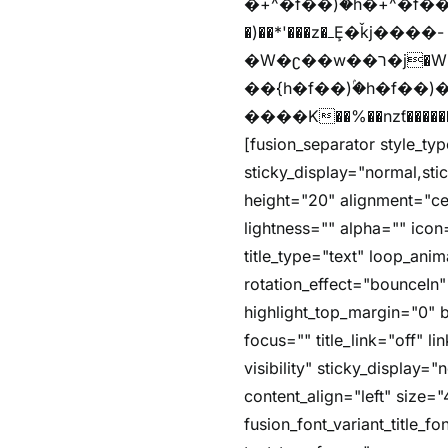
�+^�f��)ۢ�h�+^�f��)�y�Z�)��*'�*^jx�jب�ث
�)��*'���z�ߺȨ�ǩj����-
�W�ʗ��w��ר�j�W���e�+"n)b�)�v+��+"n)b�)Z���ț�X���brL���ek)�f��؜�'%j�"u�^�
��{h�f��)ۢ�h�f��)�zl
����K��%��nzƭ������m��,jZaj'(�'(�ȳ
[fusion_separator style_typ
sticky_display="normal,st
height="20" alignment="ce
lightness="" alpha="" icon=
title_type="text" loop_an
rotation_effect="bounceIn"
highlight_top_margin="0" be
focus="" title_link="off" li
visibility" sticky_display
content_align="left" size="
fusion_font_variant_title_