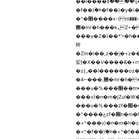
��l����٥����\j��'^�y�n)^�f��������ܦyخ�������ܥj��+"n)b�'%j���%����^r��z{bvf��)�������(!
�f��)ۢ�h�f��)�y�\
�^�׫����x-{m���~�枉
޵�mr�h���kܢZ+����n��b�yb�gz���Zv�)q�[����k����1y��v+�v�)q�\�Z+v�)q�m{\�Z+jx�jب�ܩy�♫b�wb��-
���y�Z�)��*'r�h��♫b�{)y�tݩ♫b�w^���jx�jب��߱�m������{ߺȨ
鞞
�Zm�l��,z��j�+z�������b�Kޞ�j�������,ޮX����jx�z�Z���i�b���
鯊ț�X��V����&�+rr
�z{_��l����֜��oz�bq
�4~���,޵�mr�h����n��b�yb�gz���Z��m��ޭ�%��b�G(���i�
���u�%���׫��tn��z��tn��z���&Ѻ+u��y�tn��z�(���i�b� h���v)�(!
���v)�n�m�jZuا�W��f��)�������(!�f��)ۢ�h�f��)�y�b��i�
���u�%���zf�׫��b�離
�^����حzf�׫n�m�h�zf�׫���צn��z�(����i�b� h�+^���v)�(!
�+^���v)�n�m�h�zjZuا�W��+^�f��)����zi��
�+^�f��)ۢ�h�+^�f��)�y�Z�)��*'�*^jx�jب�ث