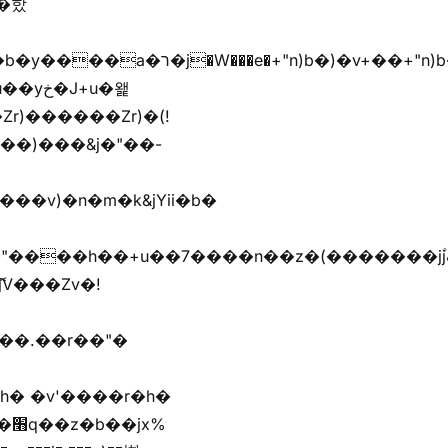
r)������Zr)�(!
��)���&j�"��-
h� �v'����r�h�