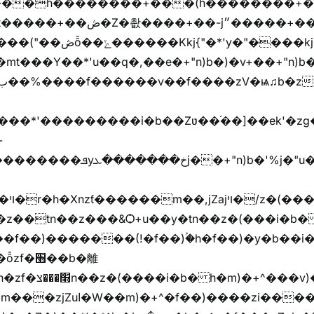
���h��������+���(h��������+
y�"����kj{"�*'r�-
mt���Y��*'u��q�,��e�+"n)b�)�v+��+"n)b�
���jX��g���^��ݲ֜��oz�bq�Z�('~W��֫��ZrG����Ή�jV��
^�f��)����zi����(!