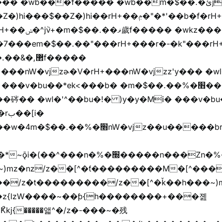
)hi��rH+��ݦ�"�*'��b�f�rH+��ݦ�"�*'�f�����
���z+z������
,޲f�����
�v�bu��*ek<���b� �m�$��.��%�׫��)��i�
�� �wl�'^��bu�!� )y�y�Mi� ���v�bu�ڞ)��*
����/z��[^�ǩ��h���~)mz�)iȭ�/z�t�����ۖ������������[^�ƭ��
�z{lzW����~��ƥ{h��������+���졢