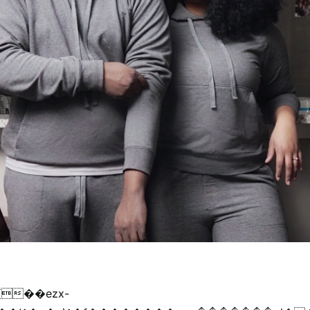
{��ezx-