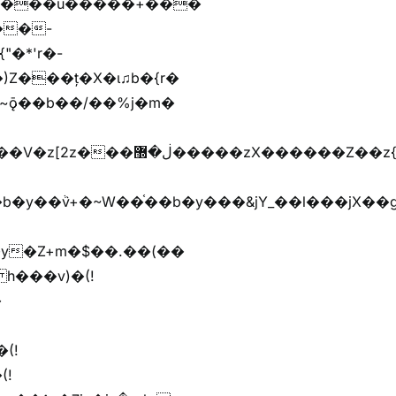
����u�����+���
)Z���ț�X�ɩ♫b�{r�