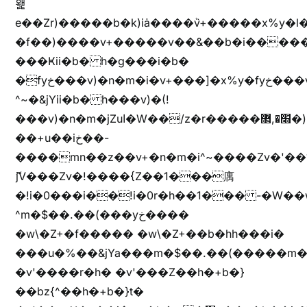
왩
e��Zr)�����b�k)iȧ����ٞv+�����x%y�l
�f��)����v+�����v��&��b�i�����
���Ҝii�b� h�g���i�b�
�fyخ���v)�n�m�i�v+���]�x%y�fyخ���v)ඊl��e��]�x+�m�f����v)�n�m�k&jYii�b�
^~�&jYii�b� h���v)�(!
���v)�n�m�jZuا�W��/z�r�����׫�,޲�)n��z�"��+�mn��z�"����h��+u��7����n��z�(�������j۫jب�X���޲ƥ����^��%���׫�ܥz�%���׫��b��h�W���+u��iخ��)�(!
��+u��iخ��-
����mn��z��v+�n�m�i^~����Zv�'
ޮ؜jV���Zv�!����{Z��1���庽
�!i�0���i��!i�0r�h��1��� -�W��w^�/z��ױ���~Z0m
^m�$��.��(���yخ����
�w\�Z+�f����� �w\�Z+��b�hh���i�
���u�%��&jYa���m�$��.��(�����m�$
�v'����r�h� �v'���Z��h�+b�}
��bz{^��h�+b�}t�