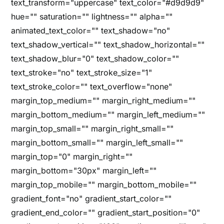
text_transform="uppercase" text_color="#d9d9d9"
hue="" saturation="" lightness="" alpha=""
animated_text_color="" text_shadow="no"
text_shadow_vertical="" text_shadow_horizontal=""
text_shadow_blur="0" text_shadow_color=""
text_stroke="no" text_stroke_size="1"
text_stroke_color="" text_overflow="none"
margin_top_medium="" margin_right_medium=""
margin_bottom_medium="" margin_left_medium=""
margin_top_small="" margin_right_small=""
margin_bottom_small="" margin_left_small=""
margin_top="0" margin_right=""
margin_bottom="30px" margin_left=""
margin_top_mobile="" margin_bottom_mobile=""
gradient_font="no" gradient_start_color=""
gradient_end_color="" gradient_start_position="0"