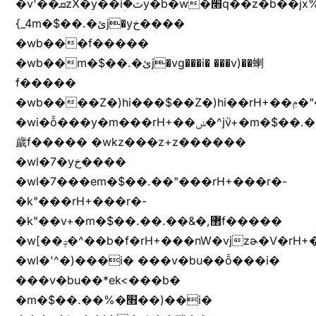
�v'��ܩzX�y��iؚ�ثy�b�w�׫q��z�b��jx%
{_4m�$��.�ئj�yخ����
�wb���f�����
�wb��m�$��.�ئj�vg���i� ���v)��蝲
f�����
�wb����Z�)hi���$��Z�)hi��rH+��ݦ�"�*'��b�f�rH+��ݦ�"�*'�f�����
�wi�ȭ���y�m���rH+��ݭ�^jٞv+�m�$��.��ޥ
歲f����� �wkz���z+z������
�wl�7�yخ����
�wl�7���em�$��.��"���rH+���r�-
�k"���rH+���r�-
�k"��v+�m�$��.��.��&�,޲f�����
�w[��ݚ�^��b�f�rH+���nW�vjzɚ�V�rH+���nW�vjzz'y���
�wl�'^�)���i� ���v�bu��ȭ���i�
���v�bu��*ek<���b�
�m�$��.��%�׫��)��i�