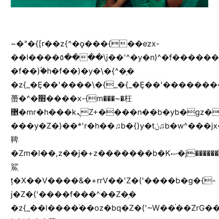
~�"�{[r��z{^�ǫ���{��ezx-
��l����٥����\j��'^�y�n)^�f��������ܦyخ�������ܥj��+"n)b�'%j���%����^r��z{bvf��)�������(!
�f��)ۢ�h�f��)�y�\�{^�֥�
�z{_�Ȩ��'����\�{_�{_�Ȩ��'��������
蠆�^�׫����x-{m���~�枉
޵�mr�h���kܢZ+����n��b�yb�gz���Zv�)q�[����k����1y��v+�v�)q�\�Z+v�)q�m{\�Z+jx�jب�ܩy�♫b�wb��-
���y�Z�)��*'r�h��♫b�{)y�tݩ♫b�w^���jx�jب��߱�m������{ߺȨ���z֦z֭j %k*.��hjםv+)����
鞞
�Zm�l��,z��j�+z�������b�Kޞ�j�������,ޮX����jx�z�Z���i�b���ҷ�v)�)�u�"��rz�bu�'����&jYo�ț�X��g��
鯊
ț�X��V����&�+rrV��'Z�('����b�g�{-
j�Z�('����f���^��Z�֥�
�z{_��l����֜��oz�bq�Z�('~W��֫��ZrG