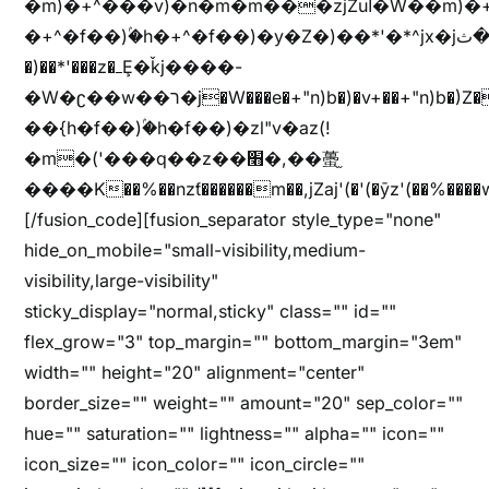
�m)�+^���v)�n�m�m���zjZuا�W��m)�+^�f��)����zi����(!
�+^�f��)ۢ�h�+^�f��)�y�Z�)��*'�*^jx�jب�ثy�b�y^~֧�f���ܢZ+jx�jب��^y�7jx�jب�ץk-
�)��*'���z�ߺȨ�ǩj����-
�W�ʗ��w��ר�j�W���e�+"n)b�)�v+��+"n)b�)Z���ț�X���brL���ek)�f��؜�'%j�"u�^�
��{h�f��)ۢ�h�f��)�zl"v�az(!
�m�('���q��z��׫�,��蠆֦
����K��%��nzƭ������m��,jZaj'(�'(�ȳz'(��%����w"��^��'r*ܕ�(���[f
[/fusion_code][fusion_separator style_type="none"
hide_on_mobile="small-visibility,medium-
visibility,large-visibility"
sticky_display="normal,sticky" class="" id=""
flex_grow="3" top_margin="" bottom_margin="3em"
width="" height="20" alignment="center"
border_size="" weight="" amount="20" sep_color=""
hue="" saturation="" lightness="" alpha="" icon=""
icon_size="" icon_color="" icon_circle=""