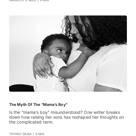
DANIELLE S. REED
|
4 MIN
The Myth Of The “Mama’s Boy”
Is the “mama’s boy” misunderstood? One writer breaks
down how raising her sons has reshaped her thoughts on
the complicated term.
TIFFANY MUSA
|
6 MIN