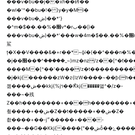
���v�bu��j��xh��硶��
�wl�'^��bu�!� )y�y�Mi�
���v�bu�ڞ)��*'}
�^m�$��.��%�׫v*�rب��[i�
���v�bu�ڞ)��*'���w�4m�$��.��%�׫nW�vjz��u�����brL���brL�z��z�&jYo�ț�X��g��
鯊
ț�X��V����&�+r�؜�*~ǭi�(��^���n�%�׭�����n���Zn�%�כ��h���[�zW�������ʗ�z
�j��׫��ޭ�^�����_~)mz�nz/z��[^�ƭ���������M�[^���gz�!
����M�[^��'����/z�t���������/z��[^�ǩ��h���~)mz�)iȭ�
�j�kj{������zW�z{lzW����~��ƥ{
졢����ڞ��kkj{%jױ��ޯKkj{�����앫^�/z�-
���~�残
Z��h��������+���h��������+
쵶����+��ڞ�Z��t�����+��ڞ�Z�
촶����+��-j״�����+���-
���~��G��Kkj{����("��ڞȭ��ݺ������Kkj{"�*'y�"����kj{"�*'r�-