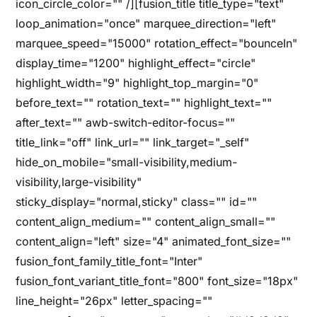
icon_circle_color="" /][fusion_title title_type="text"
loop_animation="once" marquee_direction="left"
marquee_speed="15000" rotation_effect="bounceIn"
display_time="1200" highlight_effect="circle"
highlight_width="9" highlight_top_margin="0"
before_text="" rotation_text="" highlight_text=""
after_text="" awb-switch-editor-focus=""
title_link="off" link_url="" link_target="_self"
hide_on_mobile="small-visibility,medium-
visibility,large-visibility"
sticky_display="normal,sticky" class="" id=""
content_align_medium="" content_align_small=""
content_align="left" size="4" animated_font_size=""
fusion_font_family_title_font="Inter"
fusion_font_variant_title_font="800" font_size="18px"
line_height="26px" letter_spacing=""