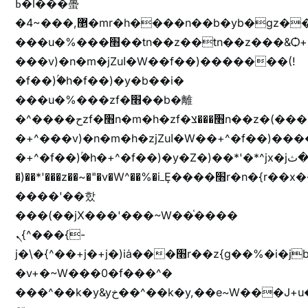
ߕ�l���蠆
�4~���,޵�mr�h����n��b�yb�gz���Z��m��ޭ�%��b�G(���i�
���u�%���׫��tn��z��tn��z���&Ѻ+u��y�tn��z�(���i�b� h���v)�(!
���v)�n�m�jZuا�W��f��)�������(!
�f��)ۢ�h�f��)�y�b��i�
���u�%���zf�׫��b�離
�^����حzf�׫n�m�h�zf�׫���צn��z�(����i�b� h�+^���v)�(!
�+^���v)�n�m�h�zjZuا�W��+^�f��)����zi����(!
�+^�f��)ۢ�h�+^�f��)�y�Z�)��*'�*^jx�jب�ثy�b�y^~֧�f���ܢZ+jx�jب��^y�7jx�jب�ץk-
�)��*'���z��~�"�v�W^��%�iߺȨ����׫r�n�{r��x�����xjX��ǥ}
����'��핬
���(��jX���'���~W��֫����
ܢ{^���{-
j�\�{^��+j�+j�)iȧ���׫r��z{g��%�i�jb�X��֫��lzW�yz�+��b�y����a�ר�j�W���e�+"n)b�)�v+��+"n)b�)Z���ț�X���brL���ek)�f��؜�'%j�"vܩzg����ܩzɚ�W�{+�
�v+�~W���0�f���^�
���^��k�y&yخ��^��k�y,��e~W���J+u��yخ�J+u�