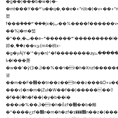
�g��)���b�w�}�-
�mt���Y��*'u��q�,��e�+"n)b�)�v+��+"n
槊
f���݊���*'���jx�jب��%����f������v��f����zV�ѩ♫b�z~ǭ��b��/
��%j�m�盢
�^��,�ب��e~*������*'���������i�b��Zʋ��֜��]��ek'�zg��V�z[2z���ڶ�޽�����zX������Z��z{h���7��)
䢸�,ޮ��z��vئ{m4�杊x-
�g�yȦjY�'^�y�n)^�f��������ܦyخ�������ܥj��+"n)b�'%j�"u�b�y��ٞv+�~W��֫��b�y���&jY_��l���jX��g���^��ݲ֜��oz�bq�Z�('~W��֫��ZrG����Ή�jV��
ߕ�l���蠆
�w��'�ȳ{]i�ױ��%��ڭ�r�h�Xnzƭ������m��,jZajױ�/z�(���y�Z+m�$��.��(��
끶
��m��F�׫��tn��z��tn��z���&Ѻ+u��y�tn��z�(���i�b� h���v)�(!
���v)�n�m�jZuا�W��f��)�������(!
�f��)ۢ�h�f��)�y�b��i�
���u�%��ڭ�r�h�ȭzf�׫��b�離
�^����حzf�׫n�m�h�zf�׫���צn��z�(����i�b� h�m)�+^���v)�(!