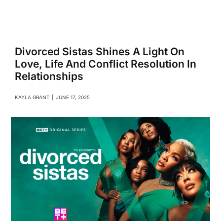
Navigati
Relationships
Family
Divorced Sistas Shines A Light On
Love, Life And Conflict Resolution In
Relationships
Health
KAYLA GRANT
|
JUNE 17, 2025
Intimacy
Business
Lifestyle
Entertainment