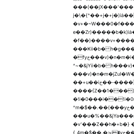
���(��jX���'���~W��֫�
j�\�{^��+j�+j�)iȧ���׫r��z{g��%�i�jb�X��֫��lzW�yz�+��b�y����a�ר�j�W���e�+"n)b�)�v+��+"n)b�)Z���ț�X���brL���ek)�f��؜�'%j�
�v+�~W���0�f���^� ���^��k�y&yخ��^
e��Zr)�����b�k)i
�f��)����v+����
���Ҝii�b� h�g���
�fyخ���v)�n�m�i�v+���]�x%y�fyخ���v)ඊl��e��]�x+�m�f����v)�n�m�k&jYii�b�
^~�&jYii�b� h���v)�
���v)�n�m�jZuا�W��/z�r�����׫�,޲�)n��z�"��+�mn��z�"����h��+u��7����n��z�(�������j۫jب�X���޲ƥ����^��%���׫�ܥz�%���׫��b��h�W���+u��iخ��)�(!
��+u��iخ��-����mn��z��v+�n�m�i^~����Zv�'��1��� ޮ؜jV���Zv�!
����{Z��1���庽
�!i�0���i��!i�0r�h��1
^m�$��.��(���yخ���� �w\�Z+�f����� �w\�Z+��b�hh���i�
���u�%��&jYa���
�v'���Z��h�+b�} ��bz{^��h�+b�}
{_4m�$��.�ئj�yخ���� �wb���f����� �wb��m�$��.�ئj�vg���i� ���v)��蝲