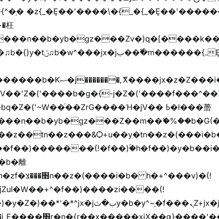
�{^�֥� �z{_�Ȩ��'����\�{_�{_�Ȩ��'������
���z֦z֭j %k*.��hjםv+)����
ҷ�v)�)�u�"��rz�bu�'����&jYo�ț�X��g��
V��'Z�('����b�g�{-j�Z�('����f���^��
�Z�('~W��֫��ZrG����Ή�jV�� ߕ�l���蠆
��(!
y�b�y^~֧�f���ܢZ+jx�jب��^y�7jx�jب�ץk-
��핬