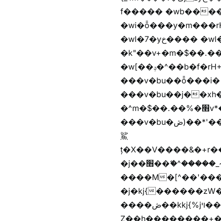
f����� �wb����Z�)hi���$��Z�
�wi�ȭ���y�m���rH+��ݭ�^jٞv+�m�$��.��ޥ歲f����� �wkz
�wl�7�yخ���� �wl�7���em�$��.��"���rH+���r�-�k"���rH+���r�-
�k"��v+�m�$��.��.��&�
�w[��ݚ�^��b�f�rH+���nW�vjzɚ�V�rH+���nW�vjzz'y��� �wl�'^�)���i�
���v�bu��ȭ���i� ��
���v�bu��j��xh��硶
�^m�$��.��%�׫v*�rب��[i�
���v�bu�ڞ)��*'���w�4m�$��.��%�׫nW�vjz��u�����brL���brL�z��z�&jYo�ț�X��g��
鯊
ț�X��V����&�+r�؜�*~ǭi�(��^���n�%�׭�����n���Zn�%�כ��h���[�zW�������ʗ�z
�j��׫��ޭ�^�����_~)mz�nz/z��[^�ƭ���������M�[^���gz�!
����M�[^��'����/z�t�����
�j�kj{������zW
����ڞ��kkj{%jױ��ޯKkj{�����앫^�/z�-���~�残
Z��h��������+