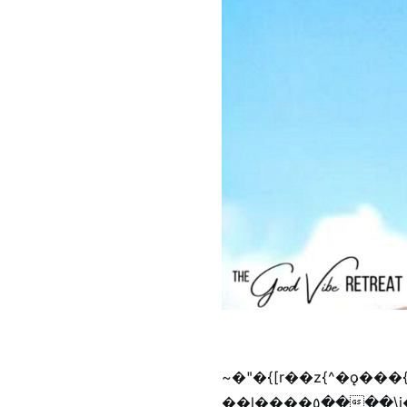
~�"�{[r��z{^�ǫ���
��l����٥����\j��'^�y�n)^�f��������ܦyخ�������ܥj��+"n)b�'%j���%����^r��z{bvf��)�������(!