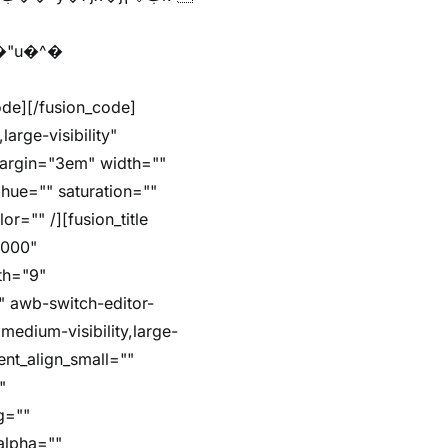
arge-visibility"
margin="3em" width=""
hue="" saturation=""
r="" /][fusion_title
5000"
dth="9"
"" awb-switch-editor-
,medium-visibility,large-
ent_align_small=""
"
g=""
alpha=""