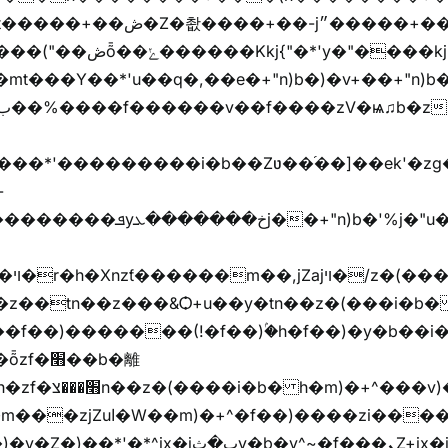
y�"����kj{"�*'r�-
mt���Y��*'u��q�,��e�+"n)b�)�v+��+"n)b�
���jX��g���^��ݲ֜��oz�bq�Z�('~W��֫��ZrG����Ή�jV��
^�f��)����zi����(!
y�b�y^~֧�f���ܢZ+jx�jب��^y�7jx�jب�ץk-