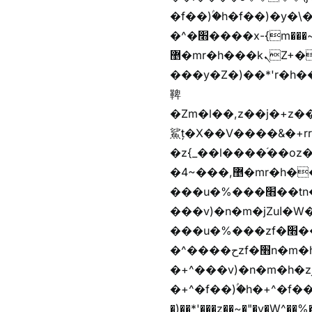
�f��)ۢ�h�f��)�y�\
�^�׫����x-{m���~�枉
޵�mr�h���kܢZ+����n��b�yb�gz���Zv�)q�[����k����1y��v+�v�)q�\�Z+v�)q�m{\�Z+jx�jب�ܩy�♫b�wb��-
���y�Z�)��*'r�h��♫b�{)y�tݩ♫b�w^���jx�jب��߱�m������{ߺȨ
鞞
�Zm�l��,z��j�+z�������b�Kޞ�j�������,ޮX����jx�z�Z���i�b���
鯊ț�X��V����&�+rr
�z{_��l����֜��oz�bq
�4~���,޵�mr�h����n��b�yb�gz���Z��m��ޭ�%��b�G(���i�
���u�%���׫��tn��z��tn��z���&Ѻ+u��y�tn��z�(���i�b� h���v)�(!
���v)�n�m�jZuا�W��f��)�������(!�f��)ۢ�h�f��)�y�b��i�
���u�%���zf�׫��b�離
�^����حzf�׫n�m�h�zf�׫���צn��z�(����i�b� h�+^���v)�(!
�+^���v)�n�m�h�zjZuا�W��+^�f��)����zi��
�+^�f��)ۢ�h�+^�f��)�y�Z�)��*'�*^jx�jب�ث
�)��*'���z��~�"�v�W^��%�iߺȨ����׫r�n�{r��x�����xjX��ǥ}����'