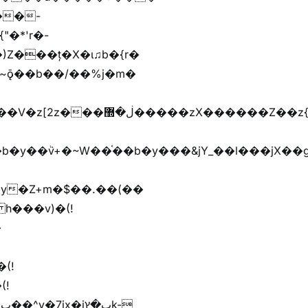
)Z���ț�X�ɩ♫b�{r�