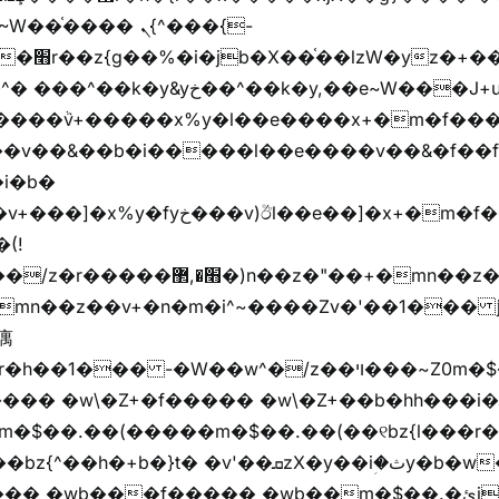
��� ܢ{^���{-
"vܩzg����ܩzɚ�W�{+�
��k�y,��e~W���J+u��yخ�J+u�왩
ȧ����ٞv+�����x%y�l��e����x+�m�f���Z
�v��&��b�i�����l��e����v��&�f��f
i�b�
(!

��� -�W��w^�/z��ױ���~Z0m�$��.��r��"�
m�$��.��(�����m�$��.��(��୧bz{l���r�
t� �v'��ܩzX�y��iؚ�ثy�b�w�׫q��z�b��jx%