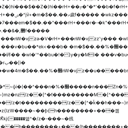
)hi��rH+��ݦ�"�*'��b�f�rH+��ݦ�"�*'�f�����
���z+z������
,޲f�����
�v�bu��*ek<���b� �m�$��.��%�׫��)��i�
�� �wl�'^��bu�!� )y�y�Mi� ���v�bu�ڞ)��*
����/z��[^�ǩ��h���~)mz�)iȭ�/z�t�����ۖ������������[^�ƭ��
�z{lzW����~��ƥ{h��������+���졢
���h��������+���(h��������+