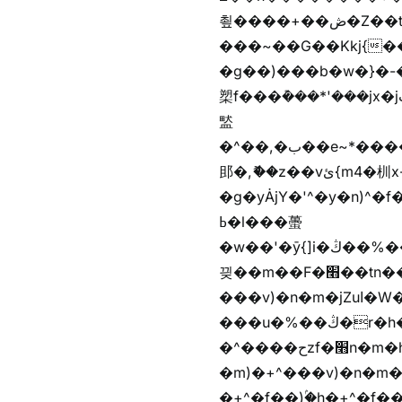
쵶����+��ڞ�Z��t�����+��ڞ�Z�촶����+��-j״�����+���-
���~��G��Kkj{����("��ڞȭ��ݺ������Kkj{"�*'
�g��)���b�w�}�-�
槊f���݊���*'���jx�jب��%����f������v��f����zV�ѩ♫b�z~ǭ��b��/��%j�m�
盢
�^��,�ب��e~*������*'���������i�b��Zʋ��֜��]��ek'�zg��V�z[2z���ڶ�޽�����zX������Z��z{h���7��)
䢸�,ޮ��z��vئ{m4�杊x-
�g�yȦjY�'^�y�n)^�f��������ܦyخ�������ܥj��+"n)b�'%j�"u�b�y��ٞv+�~W��֫��b�y���&jY_��l
ߕ�l���蠆
�w��'�ȳ{]i�ױ��%��ڭ�r�h�Xnzƭ������m��,jZajױ�/z�(���y�Z+m�$��.��(��
끶��m��F�׫��tn��z��tn��z���&Ѻ+u��y�tn��z�(���i�b� h���v)�(!
���v)�n�m�jZuا�W��f��)�������(!�f��)ۢ�h�f��)�y�b��i�
���u�%��ڭ�r�h�ȭzf�׫��b�離
�^����حzf�׫n�m�h�zf�׫���צn��z�(����i�b� h�m)�+^���v)�(!
�m)�+^���v)�n�m�m���zjZuا�W��m)�+
�+^�f��)ۢ�h�+^�f��)�y�Z�)��*'�*^jx�jب�ث