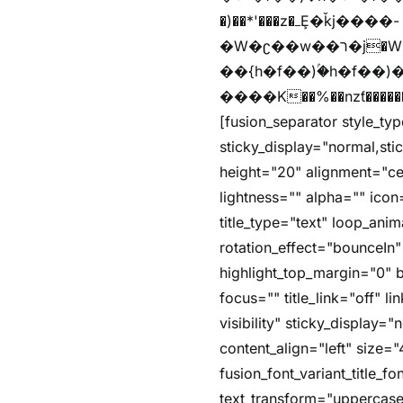
�)��*'���z�ߺȨ�ǩj����-
�W�ʗ��w��ר�j�W���e�+"n)b�)�v+��+"n)b�)Z���ț�X���brL���ek)�f��؜�'%j�"u�^�
��{h�f��)ۢ�h�f��)�zl
����K��%��nzƭ������m��,jZaj'(�'(�ȳ
[fusion_separator style_typ
sticky_display="normal,st
height="20" alignment="ce
lightness="" alpha="" icon=
title_type="text" loop_an
rotation_effect="bounceIn"
highlight_top_margin="0" be
focus="" title_link="off" li
visibility" sticky_display
content_align="left" size="
fusion_font_variant_title_
text_transform="uppercase