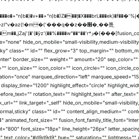
"v�az(!�m�('���q��z��׫�,��蠆֦
z'(��%����w"��^��'r*ܕ�(���[fusion_code][/fusion_code]
e="none" hide_on_mobile="small-visibility,medium-visibility,l
icky" class="" id="" flex_grow="3" top_margin="" bottom_
nter" border_size="" weight="" amount="20" sep_color="" 
"" icon_size="" icon_color="" icon_circle="" icon_circle_colo
imation="once" marquee_direction="left" marquee_speed="1
 display_time="1200" highlight_effect="circle" highlight_wi
fore_text="" rotation_text="" highlight_text="" after_text=
nk_url="" link_target="_self" hide_on_mobile="small-visibility
="normal,sticky" class="" id="" content_align_medium="" cont
4" animated_font_size="" fusion_font_family_title_font="Inter
font="800" font_size="18px" line_height="26px" letter_spacin
" text_color="#d9d9d9" hue="" saturation="" lightness="" 