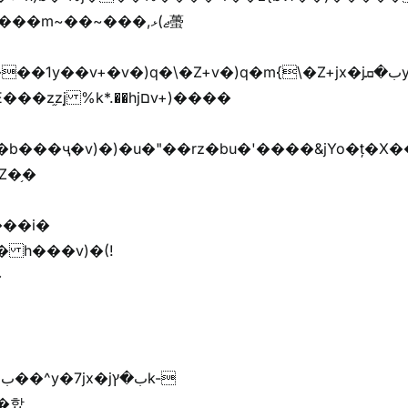
��m~��~���,ޖ)ޅ蠆
Z�֥�