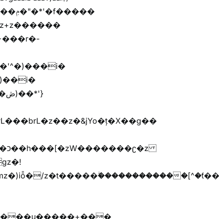
'}
�����G�׫n����޲�t�����ܢ{kj�u�G�׫�{ޮ��[^�ǩ���[^��Zr+r�M�[^
����u�����+���