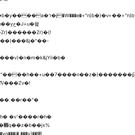
r)������Zr)�(!
��)���&j�"��-
h� �v'����r�h�