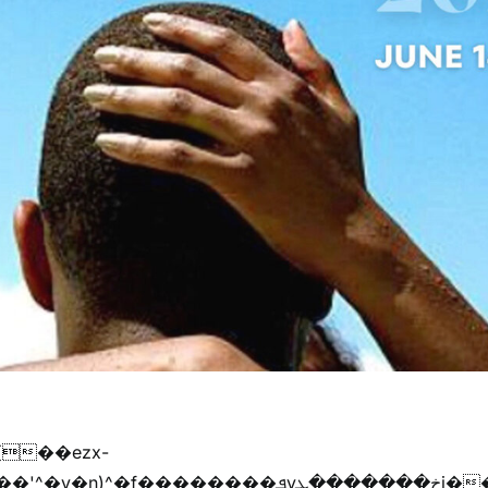
{��ezx-