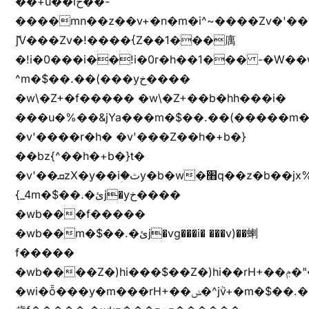
��+u��iخ��-
����mn��z��v+�n�m�i^~����Zv�'
ޮ؜jV���Zv�!����{Z��1���庽
�!i�0���i��!i�0r�h��1��� -�W��w^�/z��ױ���~Z0m
^m�$��.��(���yخ����
�w\�Z+�f����� �w\�Z+��b�hh���i�
���u�%��&jYa���m�$��.��(�����m�$
�v'����r�h� �v'���Z��h�+b�}
��bz{^��h�+b�}t�
�v'��ܩzX�y��iؚ�ثy�b�w�׫q��z�b��jx%
{_4m�$��.�ئj�yخ����
�wb���f�����
�wb��m�$��.�ئj�vg���i� ���v)��蝲
f�����
�wb����Z�)hi���$��Z�)hi��rH+��ݦ�"�*'��b�f�rH+��ݦ�"�*'�f�����
�wi�ȭ���y�m���rH+��ݭ�^jٞv+�m�$��.��ޥ