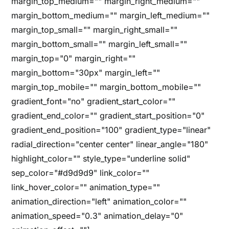
margin_top_medium="" margin_right_medium=""
margin_bottom_medium="" margin_left_medium=""
margin_top_small="" margin_right_small=""
margin_bottom_small="" margin_left_small=""
margin_top="0" margin_right=""
margin_bottom="30px" margin_left=""
margin_top_mobile="" margin_bottom_mobile=""
gradient_font="no" gradient_start_color=""
gradient_end_color="" gradient_start_position="0"
gradient_end_position="100" gradient_type="linear"
radial_direction="center center" linear_angle="180"
highlight_color="" style_type="underline solid"
sep_color="#d9d9d9" link_color=""
link_hover_color="" animation_type=""
animation_direction="left" animation_color=""
animation_speed="0.3" animation_delay="0"