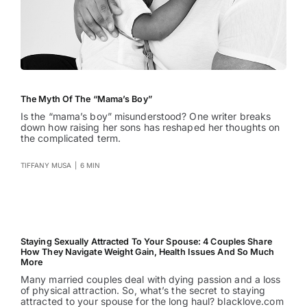
The Myth Of The “Mama’s Boy”
Is the “mama’s boy” misunderstood? One writer breaks
down how raising her sons has reshaped her thoughts on
the complicated term.
TIFFANY MUSA
|
6 MIN
Staying Sexually Attracted To Your Spouse: 4 Couples Share
How They Navigate Weight Gain, Health Issues And So Much
More
Many married couples deal with dying passion and a loss
of physical attraction. So, what’s the secret to staying
attracted to your spouse for the long haul? blacklove.com