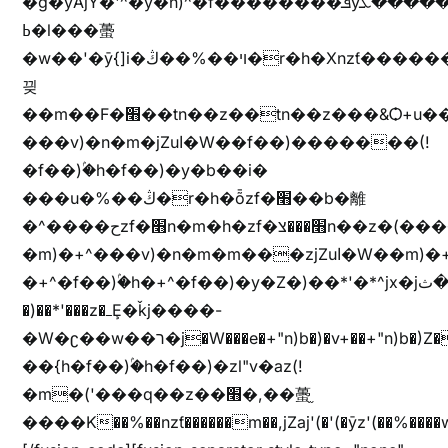
�g�yȦjY�'^�y�n)^�f��������ܦyخ�������ܥj��+"n)b�'%j�"u�b�y��ٞv+�~W��֫��b�y���&jY_��l���jX��g���^��ݲ֜��oz�bq�Z�('~W��֫��ZrG����Ή�jV��
ߕ�l���蠆
�w��'�ȳ{]i�ױ��%��ڭ�r�h�Xnzƭ������m��,jZajױ�/z�(���y�Z+m�$��.��(��
끶
��m��F�׫��tn��z��tn��z���&Ѻ+u��y�tn��z�(���i�b� h���v)�(!
���v)�n�m�jZuا�W��f��)�������(!
�f��)ۢ�h�f��)�y�b��i�
���u�%��ڭ�r�h�ȭzf�׫��b�離
�^����حzf�׫n�m�h�zf�׫���צn��z�(����i�b� h�m)�+^���v)�(!
�m)�+^���v)�n�m�m���zjZuا�W��m)�+^�f��)����zi����(!
�+^�f��)ۢ�h�+^�f��)�y�Z�)��*'�*^jx�jب�ثy�b�y^~֧�f���ܢZ+jx�jب��^y�7jx�jب�ץk-
�)��*'���z�ߺȨ�ǩj����-
�W�ʗ��w��ר�j�W���e�+"n)b�)�v+��+"n)b�)Z���ț�X���brL���ek)�f��؜�'%j�"u�^�
��{h�f��)ۢ�h�f��)�zl"v�az(!
�m�('���q��z��׫�,��蠆֦
����K��%��nzƭ������m��,jZaj'(�'(�ȳz'(��%����w"��^��'r*ܕ�(���[f