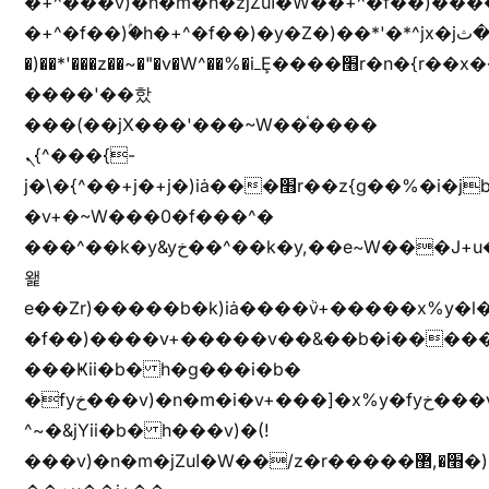
�+^���v)�n�m�h�zjZuا�W��+^�f��)����zi����(!
�+^�f��)ۢ�h�+^�f��)�y�Z�)��*'�*^jx�jب�ثy�b�y^~֧�f���ܢZ+jx�jب��^y�7jx�jب�ץk-
�)��*'���z��~�"�v�W^��%�iߺȨ����׫r�n�{r��x�����xjX��ǥ}
����'��핬
���(��jX���'���~W��֫����
ܢ{^���{-
j�\�{^��+j�+j�)iȧ���׫r��z{g��%�i�jb�X��֫��lzW�yz�+��b�y����a�ר�j�W���e�+"n)b�)�v+��+"n)b�)Z���ț�X���brL���ek)�f��؜�'%j�"vܩzg����ܩzɚ�W�{+�
�v+�~W���0�f���^�
���^��k�y&yخ��^��k�y,��e~W���J+u��yخ�J+u�
왩
e��Zr)�����b�k)iȧ����ٞv+�����x%y�l
�f��)����v+�����v��&��b�i�����
���Ҝii�b� h�g���i�b�
�fyخ���v)�n�m�i�v+���]�x%y�fyخ���v)ඊl��e��]�x+�m�f����v)�n�m�k&jYii�b�
^~�&jYii�b� h���v)�(!
���v)�n�m�jZuا�W��/z�r�����׫�,޲�)n��z�"��+�mn��z�"����h��+u��7����n��z�(�������j۫jب�X���޲ƥ����^��%���׫�ܥz�%���׫��b��h�W���+u��iخ��)�(!