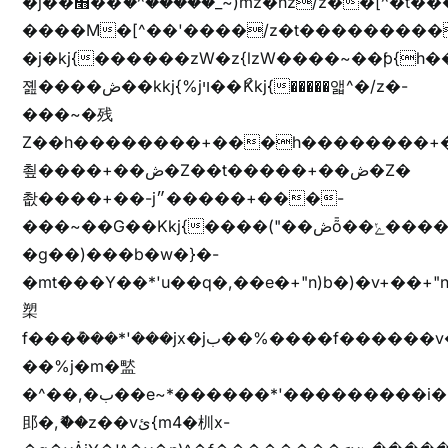
�j��׫��ޭ�^�����_~)mz�nz/z��[^�ƭ���������M�[^���gz�!
����M�[^��'����/z�t���������/z��[^�ǩ��h���~)mz�)iȭ�
�j�kj{������zW�z{lzW����~��ƥ{
졢����ڞ��kkj{%jױ��ޯKkj{�����앫^�/z�-
���~�残
Z��h��������+���h��������+
쵶����+��ڞ�Z��t�����+��ڞ�Z�
촶����+��-j״�����+���-
���~��G��Kkj{����("��ڞȭ��ݺ������Kkj{"�*'y�"����kj{"�*'r�-
�g��)���b�w�}�-
�mt���Y��*'u��q�,��e�+"n)b�)�v+��+"n
槊
f���݊���*'���jx�jب��%����f������v��f����zV�ѩ♫b�z~ǭ��b��/
��%j�m�盢
�^��,�ب��e~*������*'���������i�b��Zʋ��֜��]��ek'�zg��V�z[2z���ڶ�޽�����zX������Z��z{h���7��)
䢸�,ޮ��z��vئ{m4�杊x-