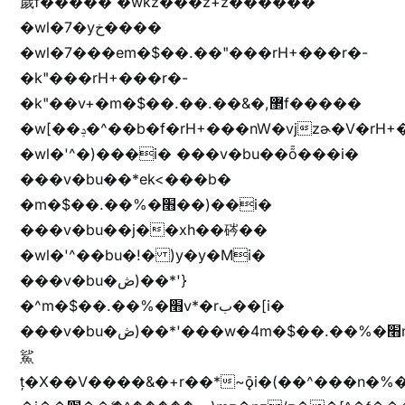
歲f����� �wkz���z+z������
�wl�7�yخ����
�wl�7���em�$��.��"���rH+���r�-
�k"���rH+���r�-
�k"��v+�m�$��.��.��&�,޲f�����
�w[��ݚ�^��b�f�rH+���nW�vjzɚ�V�rH+���nW�vjzz'y���
�wl�'^�)���i� ���v�bu��ȭ���i�
���v�bu��*ek<���b�
�m�$��.��%�׫��)��i�
���v�bu��j��xh��硶��
�wl�'^��bu�!� )y�y�Mi�
���v�bu�ڞ)��*'}
�^m�$��.��%�׫v*�rب��[i�
���v�bu�ڞ)��*'���w�4m�$��.��%�׫nW�vjz��u�����brL���brL�z��z�&jYo�ț�X��g��
鯊
ț�X��V����&�+r�؜�*~ǭi�(��^���n�%�׭�����n���Zn�%�כ��h���[�zW�������ʗ�z