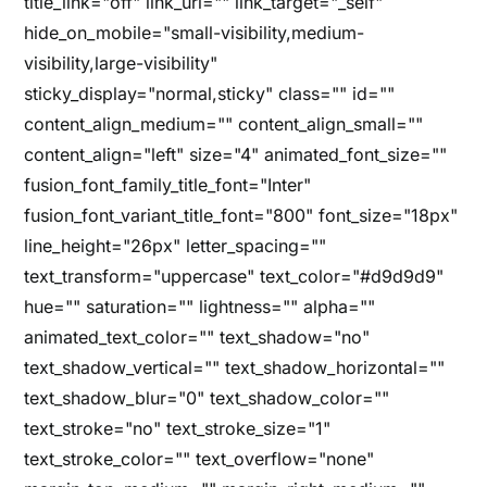
title_link="off" link_url="" link_target="_self"
hide_on_mobile="small-visibility,medium-
visibility,large-visibility"
sticky_display="normal,sticky" class="" id=""
content_align_medium="" content_align_small=""
content_align="left" size="4" animated_font_size=""
fusion_font_family_title_font="Inter"
fusion_font_variant_title_font="800" font_size="18px"
line_height="26px" letter_spacing=""
text_transform="uppercase" text_color="#d9d9d9"
hue="" saturation="" lightness="" alpha=""
animated_text_color="" text_shadow="no"
text_shadow_vertical="" text_shadow_horizontal=""
text_shadow_blur="0" text_shadow_color=""
text_stroke="no" text_stroke_size="1"
text_stroke_color="" text_overflow="none"