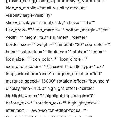
[/fusion_code][fusion_separator style_type="none"
hide_on_mobile="small-visibility,medium-
visibility,large-visibility"
sticky_display="normal,sticky" class="" id=""
flex_grow="3" top_margin="" bottom_margin="3em"
width="" height="20" alignment="center"
border_size="" weight="" amount="20" sep_color=""
hue="" saturation="" lightness="" alpha="" icon=""
icon_size="" icon_color="" icon_circle=""
icon_circle_color="" /][fusion_title title_type="text"
loop_animation="once" marquee_direction="left"
marquee_speed="15000" rotation_effect="bounceIn"
display_time="1200" highlight_effect="circle"
highlight_width="9" highlight_top_margin="0"
before_text="" rotation_text="" highlight_text=""
after_text="" awb-switch-editor-focus=""