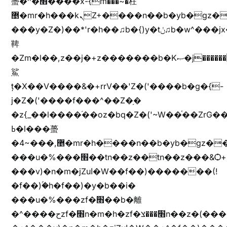
蠆�^�׫����x-{m���~�枉
޵�mr�h���kܢZ+����n��b�yb�gz���Zv�)q�[����k����1y��v+�v�)q�\�Z+v�)q�m{\�Z+jx�jب�ܩy�♫b�wb��-
���y�Z�)��*'r�h��♫b�{)y�tݩ♫b�w^���jx�jب��߱�m������{ߺȨ���z֦z֭j %k*.��hjםv+)����
鞞
�Zm�l��,z��j�+z�������b�Kޞ�j�������,ޮX����jx�z�Z���i�b���ҷ�v)�)�u�"��rz�bu�'����&jYo�ț�X��g��
鯊
ț�X��V����&�+rrV��'Z�('����b�g�{-
j�Z�('����f���^��Z�֥�
�z{_��l����֜��oz�bq�Z�('~W��֫��ZrG
ߕ�l���蠆
�4~���,޵�mr�h����n��b�yb�gz���Z��m��ޭ�%��b�G(���i�
���u�%���׫��tn��z��tn��z���&Ѻ+u��y�tn��z�(���i�b� h���v)�(!
���v)�n�m�jZuا�W��f��)�������(!
�f��)ۢ�h�f��)�y�b��i�
���u�%���zf�׫��b�離
�^����حzf�׫n�m�h�zf�׫���צn��z�(����i�b� h�+^���v)�(!