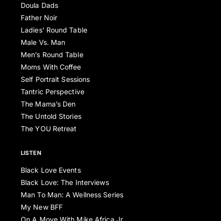
Doula Dads
Father Noir
Ladies’ Round Table
Male Vs. Man
Men’s Round Table
Moms With Coffee
Self Portrait Sessions
Tantric Perspective
The Mama’s Den
The Untold Stories
The YOU Retreat
LISTEN
Black Love Events
Black Love: The Interviews
Man To Man: A Wellness Series
My New BFF
On A Move With Mike Africa Jr.