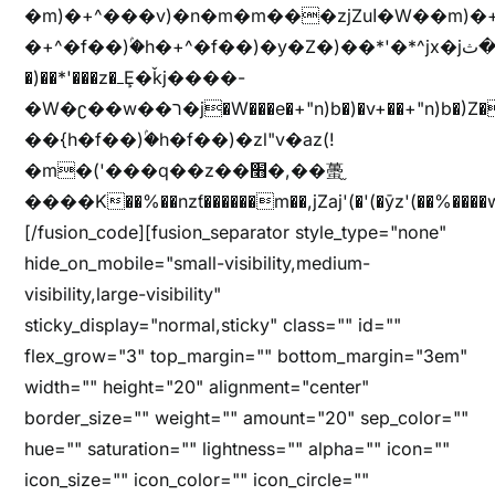
�m)�+^���v)�n�m�m���zjZuا�W��m)�+^�f��)����zi����(!
�+^�f��)ۢ�h�+^�f��)�y�Z�)��*'�*^jx�jب�ثy�b�y^~֧�f���ܢZ+jx�jب��^y�7jx�jب�ץk-
�)��*'���z�ߺȨ�ǩj����-
�W�ʗ��w��ר�j�W���e�+"n)b�)�v+��+"n)b�)Z���ț�X���brL���ek)�f��؜�'%j�"u�^�
��{h�f��)ۢ�h�f��)�zl"v�az(!
�m�('���q��z��׫�,��蠆֦
����K��%��nzƭ������m��,jZaj'(�'(�ȳz'(��%����w"��^��'r*ܕ�(���[f
[/fusion_code][fusion_separator style_type="none"
hide_on_mobile="small-visibility,medium-
visibility,large-visibility"
sticky_display="normal,sticky" class="" id=""
flex_grow="3" top_margin="" bottom_margin="3em"
width="" height="20" alignment="center"
border_size="" weight="" amount="20" sep_color=""
hue="" saturation="" lightness="" alpha="" icon=""
icon_size="" icon_color="" icon_circle=""