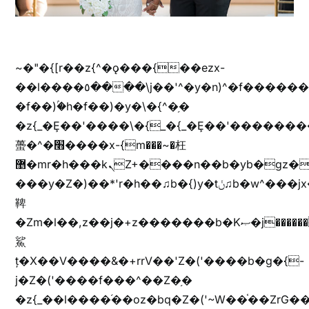
~�"�{[r��z{^�ǫ���{��ezx-
��l����٥����\j��'^�y�n)^�f��������ܦyخ�������ܥj��+"n)b�'%j���%����^r��z{bvf��)�������(!
�f��)ۢ�h�f��)�y�\�{^�֥�
�z{_�Ȩ��'����\�{_�{_�Ȩ��'��������
蠆�^�׫����x-{m���~�枉
޵�mr�h���kܢZ+����n��b�yb�gz���Zv�)q�[����k����1y��v+�v�)q�\�Z+v�)q�m{\�Z+jx�jب�ܩy�♫b�wb��-
���y�Z�)��*'r�h��♫b�{)y�tݩ♫b�w^���jx�jب��߱�m������{ߺȨ���z֦z֭j %k*.��hjםv+)����
鞞
�Zm�l��,z��j�+z�������b�Kޞ�j�������,ޮX����jx�z�Z���i�b���ҷ�v)�)�u�"��rz�bu�'����&jYo�ț�X��g��
鯊
ț�X��V����&�+rrV��'Z�('����b�g�{-
j�Z�('����f���^��Z�֥�
�z{_��l����֜��oz�bq�Z�('~W��֫��ZrG