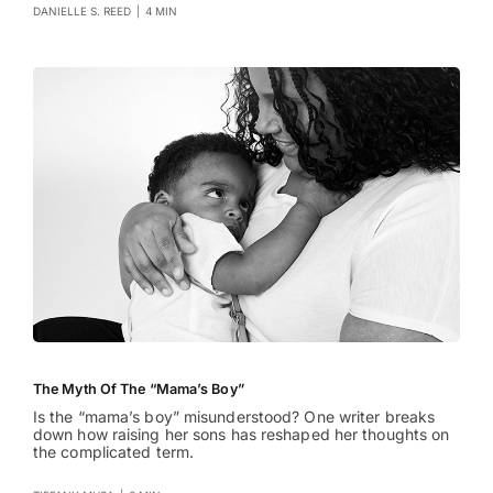
DANIELLE S. REED
|
4 MIN
The Myth Of The “Mama’s Boy”
Is the “mama’s boy” misunderstood? One writer breaks
down how raising her sons has reshaped her thoughts on
the complicated term.