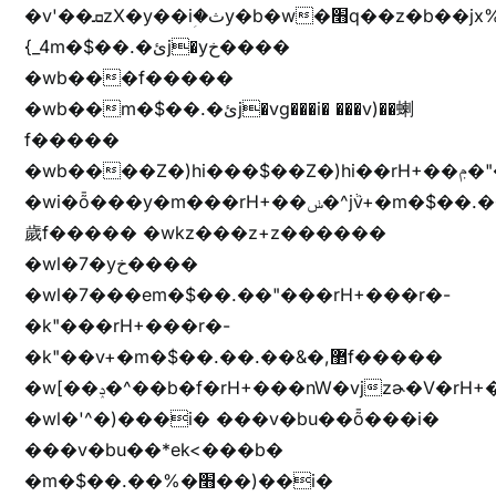
�v'��ܩzX�y��iؚ�ثy�b�w�׫q��z�b��jx%
{_4m�$��.�ئj�yخ����
�wb���f�����
�wb��m�$��.�ئj�vg���i� ���v)��蝲
f�����
�wb����Z�)hi���$��Z�)hi��rH+��ݦ�"�*'��b�f�rH+��ݦ�"�*'�f�����
�wi�ȭ���y�m���rH+��ݭ�^jٞv+�m�$��.��ޥ
歲f����� �wkz���z+z������
�wl�7�yخ����
�wl�7���em�$��.��"���rH+���r�-
�k"���rH+���r�-
�k"��v+�m�$��.��.��&�,޲f�����
�w[��ݚ�^��b�f�rH+���nW�vjzɚ�V�rH+���nW�vjzz'y���
�wl�'^�)���i� ���v�bu��ȭ���i�
���v�bu��*ek<���b�
�m�$��.��%�׫��)��i�