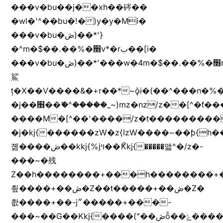
���v�bu��j��xh��硶��
�wl�'^��bu�!� )y�y�Mi�
���v�bu�ڞ)��*'}
�^m�$��.��%�׫v*�rب��[i�
���v�bu�ڞ)��*'���w�4m�$��.��%�׫nW�vjz��u�����brL���brL�z��z�&jYo�ț�X��g��
鯊
ț�X��V����&�+r�؜�*~ǭi�(��^���n�%�׭�����n���Zn�%�כ��h���[�zW�������ʗ�z
�j��׫��ޭ�^�����_~)mz�nz/z��[^�ƭ���������M�[^���gz�!
����M�[^��'����/z�t���������/z��[^�ǩ��h���~)mz�)iȭ�
�j�kj{������zW�z{lzW����~��ƥ{
졢����ڞ��kkj{%jױ��ޯKkj{�����앫^�/z�-
���~�残
Z��h��������+���h��������+
쵶����+��ڞ�Z��t�����+��ڞ�Z�
촶����+��-j״�����+���-
���~��G��Kkj{����("��ڞȭ��ݺ������Kkj{"�*'y�"����kj{"�*'r�-