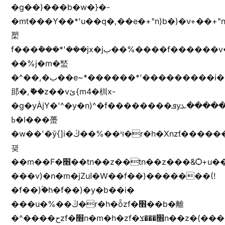
�g��)���b�w�}�-
�mt���Y��*'u��q�,��e�+"n)b�)�v+��+"n
槊
f���݊���*'���jx�jب��%����f������v��f����zV�ѩ♫b�z~ǭ��b��/
��%j�m�盢
�^��,�ب��e~*������*'���������i�b��Zʋ��֜��]��ek'�zg��V�z[2z���ڶ�޽�����zX������Z��z{h���7��)
䢸�,ޮ��z��vئ{m4�杊x-
�g�yȦjY�'^�y�n)^�f��������ܦyخ�������ܥj��+"n)b�'%j�"u�b�y��ٞv+�~W��֫��b�y���&jY_��l���jX��g���^��ݲ֜��oz�bq�Z�('~W��֫��ZrG����Ή�jV��
ߕ�l���蠆
�w��'�ȳ{]i�ױ��%��ڭ�r�h�Xnzƭ������m��,jZajױ�/z�(���y�Z+m�$��.��(��
끶
��m��F�׫��tn��z��tn��z���&Ѻ+u��y�tn��z�(���i�b� h���v)�(!
���v)�n�m�jZuا�W��f��)�������(!
�f��)ۢ�h�f��)�y�b��i�
���u�%��ڭ�r�h�ȭzf�׫��b�離
�^����حzf�׫n�m�h�zf�׫���צn��z�(����i�b� h�m)�+^���v)�(!