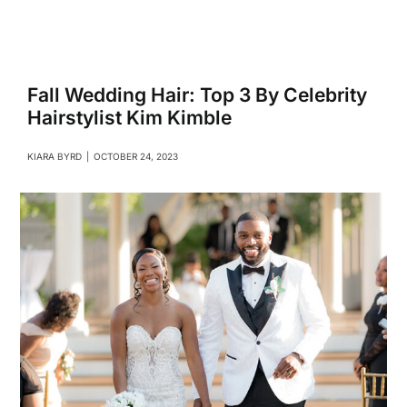
Navigati
Relationships
Family
Fall Wedding Hair: Top 3 By Celebrity
Hairstylist Kim Kimble
Health
KIARA BYRD
|
OCTOBER 24, 2023
Intimacy
Business
Lifestyle
Entertainment