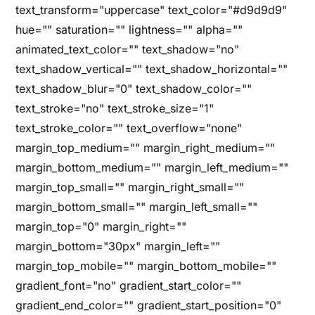
text_transform="uppercase" text_color="#d9d9d9"
hue="" saturation="" lightness="" alpha=""
animated_text_color="" text_shadow="no"
text_shadow_vertical="" text_shadow_horizontal=""
text_shadow_blur="0" text_shadow_color=""
text_stroke="no" text_stroke_size="1"
text_stroke_color="" text_overflow="none"
margin_top_medium="" margin_right_medium=""
margin_bottom_medium="" margin_left_medium=""
margin_top_small="" margin_right_small=""
margin_bottom_small="" margin_left_small=""
margin_top="0" margin_right=""
margin_bottom="30px" margin_left=""
margin_top_mobile="" margin_bottom_mobile=""
gradient_font="no" gradient_start_color=""
gradient_end_color="" gradient_start_position="0"