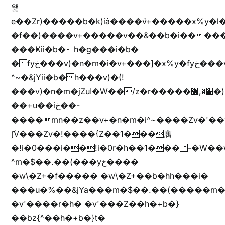
왩
e��Zr)�����b�k)iȧ����ٞv+�����x%y�l
�f��)����v+�����v��&��b�i�����
���Ҝii�b� h�g���i�b�
�fyخ���v)�n�m�i�v+���]�x%y�fyخ���v)ඊl��e��]�x+�m�f����v)�n�m�k&jYii�b�
^~�&jYii�b� h���v)�(!
���v)�n�m�jZuا�W��/z�r�����׫�,޲�)n��z�"��+�mn��z�"����h��+u��7����n��z�(�������j۫jب�X���޲ƥ����^��%���׫�ܥz�%���׫��b��h�W���+u��iخ��)�(!
��+u��iخ��-
����mn��z��v+�n�m�i^~����Zv�'
ޮ؜jV���Zv�!����{Z��1���庽
�!i�0���i��!i�0r�h��1��� -�W��w^�/z��ױ���~Z0m
^m�$��.��(���yخ����
�w\�Z+�f����� �w\�Z+��b�hh���i�
���u�%��&jYa���m�$��.��(�����m�$
�v'����r�h� �v'���Z��h�+b�}
��bz{^��h�+b�}t�