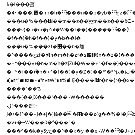
ߕ�l���蠆
�4~���,޵�mr�h����n��b�yb�gz���Z��m��ޭ�%��b�G(���i�
���u�%���׫��tn��z��tn��z���&Ѻ+u��y�tn��z�(���i�b� h���v)�(!
���v)�n�m�jZuا�W��f��)�������(!
�f��)ۢ�h�f��)�y�b��i�
���u�%���zf�׫��b�離
�^����حzf�׫n�m�h�zf�׫���צn��z�(����i�b� h�+^���v)�(!
�+^���v)�n�m�h�zjZuا�W��+^�f��)����zi����(!
�+^�f��)ۢ�h�+^�f��)�y�Z�)��*'�*^jx�jب�ثy�b�y^~֧�f���ܢZ+jx�jب��^y�7jx�jب�ץk-
�)��*'���z��~�"�v�W^��%�iߺȨ����׫r�n�{r��x�����xjX��ǥ}
����'��핬
���(��jX���'���~W��֫����
ܢ{^���{-
j�\�{^��+j�+j�)iȧ���׫r��z{g��%�i�jb�X��֫��lzW�yz�+��b�y����a�ר�j�W���e�+"n)b�)�v+��+"n)b�)Z���ț�X���brL���ek)�f��؜�'%j�"vܩzg����ܩzɚ�W�{+�
�v+�~W���0�f���^�
���^��k�y&yخ��^��k�y,��e~W���J+u��yخ�J+u�