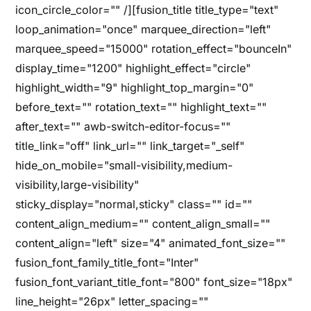
icon_circle_color="" /][fusion_title title_type="text"
loop_animation="once" marquee_direction="left"
marquee_speed="15000" rotation_effect="bounceIn"
display_time="1200" highlight_effect="circle"
highlight_width="9" highlight_top_margin="0"
before_text="" rotation_text="" highlight_text=""
after_text="" awb-switch-editor-focus=""
title_link="off" link_url="" link_target="_self"
hide_on_mobile="small-visibility,medium-
visibility,large-visibility"
sticky_display="normal,sticky" class="" id=""
content_align_medium="" content_align_small=""
content_align="left" size="4" animated_font_size=""
fusion_font_family_title_font="Inter"
fusion_font_variant_title_font="800" font_size="18px"
line_height="26px" letter_spacing=""