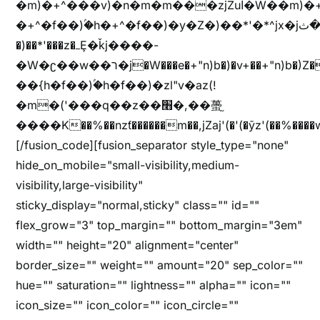
�m)�+^���v)�n�m�m���zjZuا�W��m)�+^�f��)����zi����(!
�+^�f��)ۢ�h�+^�f��)�y�Z�)��*'�*^jx�jب�ثy�b�y^~֧�f���ܢZ+jx�jب��^y�7jx�jب�ץk-
�)��*'���z�ߺȨ�ǩj����-
�W�ʗ��w��ר�j�W���e�+"n)b�)�v+��+"n)b�)Z���ț�X���brL���ek)�f��؜�'%j�"u�^�
��{h�f��)ۢ�h�f��)�zl"v�az(!
�m�('���q��z��׫�,��蠆֦
����K��%��nzƭ������m��,jZaj'(�'(�ȳz'(��%����w"��^��'r*ܕ�(���[f
[/fusion_code][fusion_separator style_type="none"
hide_on_mobile="small-visibility,medium-
visibility,large-visibility"
sticky_display="normal,sticky" class="" id=""
flex_grow="3" top_margin="" bottom_margin="3em"
width="" height="20" alignment="center"
border_size="" weight="" amount="20" sep_color=""
hue="" saturation="" lightness="" alpha="" icon=""
icon_size="" icon_color="" icon_circle=""