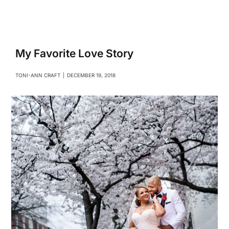
Navigati
Relationships
Family
My Favorite Love Story
TONI-ANN CRAFT
|
DECEMBER 19, 2018
Health
Intimacy
Business
Lifestyle
Entertainment