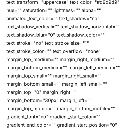
text_transform="uppercase" text_color="#d9d9d9"
hue="" saturation="" lightness="" alpha=""
animated_text_color="" text_shadow="no"
text_shadow_vertical="" text_shadow_horizontal=""
text_shadow_blur="0" text_shadow_color=""
text_stroke="no" text_stroke_size="1"
text_stroke_color="" text_overflow="none"
margin_top_medium="" margin_right_medium=""
margin_bottom_medium="" margin_left_medium=""
margin_top_small="" margin_right_small=""
margin_bottom_small="" margin_left_small=""
margin_top="0" margin_right=""
margin_bottom="30px" margin_left=""
margin_top_mobile="" margin_bottom_mobile=""
gradient_font="no" gradient_start_color=""
gradient_end_color="" gradient_start_position="0"