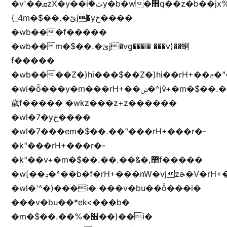
�v'��ܩzX�y��iؚ�ثy�b�w�׫q��z�b��jx%
{_4m�$��.�ئj�yخ����
�wb���f�����
�wb��m�$��.�ئj�vg���i� ���v)��蝲
f�����
�wb����Z�)hi���$��Z�)hi��rH+��ݦ�"�*'��b�f�rH+��ݦ�"�*'�f�����
�wi�ȭ���y�m���rH+��ݭ�^jٞv+�m�$��.��ޥ
歲f����� �wkz���z+z������
�wl�7�yخ����
�wl�7���em�$��.��"���rH+���r�-
�k"���rH+���r�-
�k"��v+�m�$��.��.��&�,޲f�����
�w[��ݚ�^��b�f�rH+���nW�vjzɚ�V�rH+���nW�vjzz'y���
�wl�'^�)���i� ���v�bu��ȭ���i�
���v�bu��*ek<���b�
�m�$��.��%�׫��)��i�