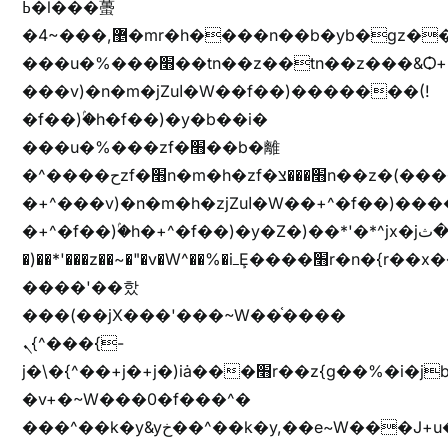
ߕ�l���蠆
�4~���,޵�mr�h����n��b�yb�gz���Z��m��ޭ�%��b�G(���i�
���u�%���׫��tn��z��tn��z���&Ѻ+u��y�tn��z�(���i�b� h���v)�(!
���v)�n�m�jZuا�W��f��)�������(!
�f��)ۢ�h�f��)�y�b��i�
���u�%���zf�׫��b�離
�^����حzf�׫n�m�h�zf�׫���צn��z�(����i�b� h�+^���v)�(!
�+^���v)�n�m�h�zjZuا�W��+^�f��)����zi����(!
�+^�f��)ۢ�h�+^�f��)�y�Z�)��*'�*^jx�jب�ثy�b�y^~֧�f���ܢZ+jx�jب��^y�7jx�jب�ץk-
�)��*'���z��~�"�v�W^��%�iߺȨ����׫r�n�{r��x�����xjX��ǥ}
����'��핬
���(��jX���'���~W��֫����
ܢ{^���{-
j�\�{^��+j�+j�)iȧ���׫r��z{g��%�i�jb�X��֫��lzW�yz�+��b�y����a�ר�j�W���e�+"n)b�)�v+��+"n)b�)Z���ț�X���brL���ek)�f��؜�'%j�"vܩzg����ܩzɚ�W�{+�
�v+�~W���0�f���^�
���^��k�y&yخ��^��k�y,��e~W���J+u��yخ�J+u�