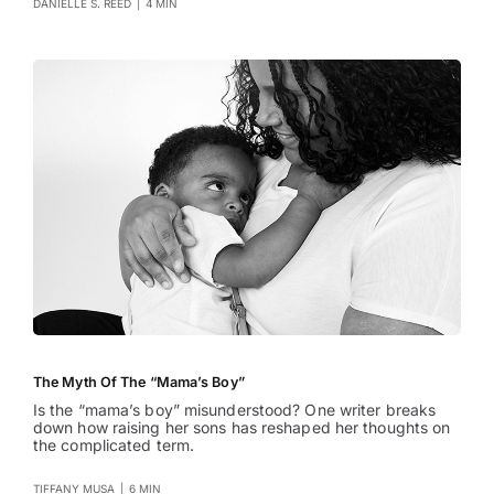
DANIELLE S. REED
|
4 MIN
The Myth Of The “Mama’s Boy”
Is the “mama’s boy” misunderstood? One writer breaks
down how raising her sons has reshaped her thoughts on
the complicated term.
TIFFANY MUSA
|
6 MIN