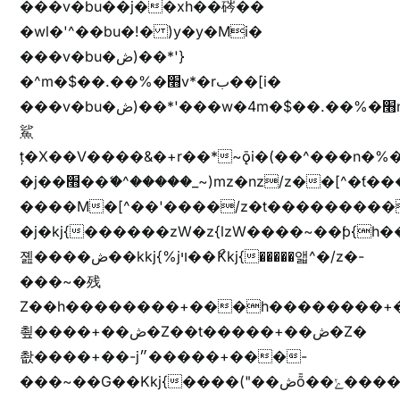
���v�bu��j��xh��硶��
�wl�'^��bu�!� )y�y�Mi�
���v�bu�ڞ)��*'}
�^m�$��.��%�׫v*�rب��[i�
���v�bu�ڞ)��*'���w�4m�$��.��%�׫nW�vjz��u�����brL���brL�z��z�&jYo�ț�X��g��
鯊
ț�X��V����&�+r�؜�*~ǭi�(��^���n�%�׭�����n���Zn�%�כ��h���[�zW�������ʗ�z
�j��׫��ޭ�^�����_~)mz�nz/z��[^�ƭ���������M�[^���gz�!
����M�[^��'����/z�t���������/z��[^�ǩ��h���~)mz�)iȭ�
�j�kj{������zW�z{lzW����~��ƥ{
졢����ڞ��kkj{%jױ��ޯKkj{�����앫^�/z�-
���~�残
Z��h��������+���h��������+
쵶����+��ڞ�Z��t�����+��ڞ�Z�
촶����+��-j״�����+���-
���~��G��Kkj{����("��ڞȭ��ݺ������Kkj{"�*'y�"����kj{"�*'r�-