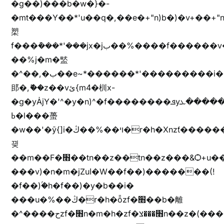
�g��)���b�w�}�-
�mt���Y��*'u��q�,��e�+"n)b�)�v+��+"n
槊
f���݊���*'���jx�jب��%����f������v��f����zV�ѩ♫b�z~ǭ��b��/
��%j�m�盢
�^��,�ب��e~*������*'���������i�b��Zʋ��֜��]��ek'�zg��V�z[2z���ڶ�޽�����zX������Z��z{h���7��)
䢸�,ޮ��z��vئ{m4�杊x-
�g�yȦjY�'^�y�n)^�f��������ܦyخ�������ܥj��+"n)b�'%j�"u�b�y��ٞv+�~W��֫��b�y���&jY_��l���jX��g���^��ݲ֜��oz�bq�Z�('~W��֫��ZrG����Ή�jV��
ߕ�l���蠆
�w��'�ȳ{]i�ױ��%��ڭ�r�h�Xnzƭ������m��,jZajױ�/z�(���y�Z+m�$��.��(��
끶
��m��F�׫��tn��z��tn��z���&Ѻ+u��y�tn��z�(���i�b� h���v)�(!
���v)�n�m�jZuا�W��f��)�������(!
�f��)ۢ�h�f��)�y�b��i�
���u�%��ڭ�r�h�ȭzf�׫��b�離
�^����حzf�׫n�m�h�zf�׫���צn��z�(����i�b� h�m)�+^���v)�(!