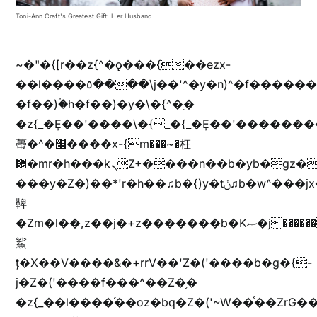
Toni-Ann Craft's Greatest Gift: Her Husband
~�"�{[r��z{^�ǫ���{��ezx-
��l����٥����\j��'^�y�n)^�f��������ܦyخ�������ܥj��+"n)b�'%j���%����^r��z{bvf��)�������(!
�f��)ۢ�h�f��)�y�\�{^�֥�
�z{_�Ȩ��'����\�{_�{_�Ȩ��'��������
蠆�^�׫����x-{m���~�枉
޵�mr�h���kܢZ+����n��b�yb�gz���Zv�)q�[����k����1y��v+�v�)q�\�Z+v�)q�m{\�Z+jx�jب�ܩy�♫b�wb��-
���y�Z�)��*'r�h��♫b�{)y�tݩ♫b�w^���jx�jب��߱�m������{ߺȨ���z֦z֭j %k*.��hjםv+)����
鞞
�Zm�l��,z��j�+z�������b�Kޞ�j�������,ޮX����jx�z�Z���i�b���ҷ�v)�)�u�"��rz�bu�'����&jYo�ț�X��g��
鯊
ț�X��V����&�+rrV��'Z�('����b�g�{-
j�Z�('����f���^��Z�֥�
�z{_��l����֜��oz�bq�Z�('~W��֫��ZrG