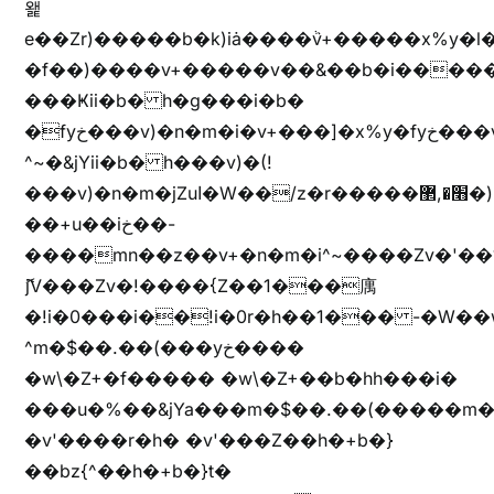
왩
e��Zr)�����b�k)iȧ����ٞv+�����x%y�l
�f��)����v+�����v��&��b�i�����
���Ҝii�b� h�g���i�b�
�fyخ���v)�n�m�i�v+���]�x%y�fyخ���v)ඊl��e��]�x+�m�f����v)�n�m�k&jYii�b�
^~�&jYii�b� h���v)�(!
���v)�n�m�jZuا�W��/z�r�����׫�,޲�)n��z�"��+�mn��z�"����h��+u��7����n��z�(�������j۫jب�X���޲ƥ����^��%���׫�ܥz�%���׫��b��h�W���+u��iخ��)�(!
��+u��iخ��-
����mn��z��v+�n�m�i^~����Zv�'
ޮ؜jV���Zv�!����{Z��1���庽
�!i�0���i��!i�0r�h��1��� -�W��w^�/z��ױ���~Z0m
^m�$��.��(���yخ����
�w\�Z+�f����� �w\�Z+��b�hh���i�
���u�%��&jYa���m�$��.��(�����m�$
�v'����r�h� �v'���Z��h�+b�}
��bz{^��h�+b�}t�