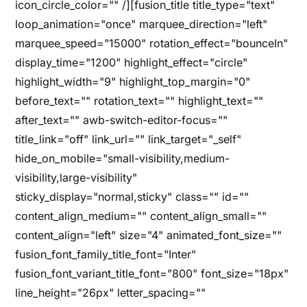
icon_circle_color="" /][fusion_title title_type="text"
loop_animation="once" marquee_direction="left"
marquee_speed="15000" rotation_effect="bounceIn"
display_time="1200" highlight_effect="circle"
highlight_width="9" highlight_top_margin="0"
before_text="" rotation_text="" highlight_text=""
after_text="" awb-switch-editor-focus=""
title_link="off" link_url="" link_target="_self"
hide_on_mobile="small-visibility,medium-
visibility,large-visibility"
sticky_display="normal,sticky" class="" id=""
content_align_medium="" content_align_small=""
content_align="left" size="4" animated_font_size=""
fusion_font_family_title_font="Inter"
fusion_font_variant_title_font="800" font_size="18px"
line_height="26px" letter_spacing=""