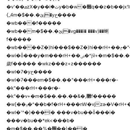
�v'��ܩzX�y��iؚ�ثy�b�w�׫q��z�b��jx%
{_4m�$��.�ئj�yخ����
�wb���f�����
�wb��m�$��.�ئj�vg���i� ���v)��蝲
f�����
�wb����Z�)hi���$��Z�)hi��rH+��ݦ�"�*'��b�f�rH+��ݦ�"�*'�f�����
�wi�ȭ���y�m���rH+��ݭ�^jٞv+�m�$��.��ޥ
歲f����� �wkz���z+z������
�wl�7�yخ����
�wl�7���em�$��.��"���rH+���r�-
�k"���rH+���r�-
�k"��v+�m�$��.��.��&�,޲f�����
�w[��ݚ�^��b�f�rH+���nW�vjzɚ�V�rH+���nW�vjzz'y���
�wl�'^�)���i� ���v�bu��ȭ���i�
���v�bu��*ek<���b�
�m�$��.��%�׫��)��i�