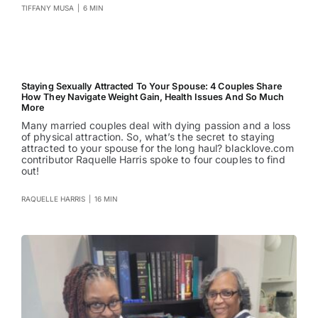
TIFFANY MUSA
|
6 MIN
Staying Sexually Attracted To Your Spouse: 4 Couples Share
How They Navigate Weight Gain, Health Issues And So Much
More
Many married couples deal with dying passion and a loss
of physical attraction. So, what’s the secret to staying
attracted to your spouse for the long haul? blacklove.com
contributor Raquelle Harris spoke to four couples to find
out!
RAQUELLE HARRIS
|
16 MIN