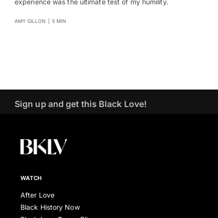
experience was the ultimate test of my humility.
AMY GILLON
|
5 MIN
Sign up and get this Black Love!
WATCH
After Love
Black History Now