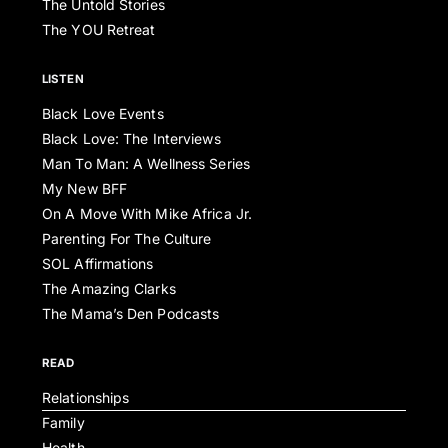
The Untold Stories
The YOU Retreat
LISTEN
Black Love Events
Black Love: The Interviews
Man To Man: A Wellness Series
My New BFF
On A Move With Mike Africa Jr.
Parenting For The Culture
SOL Affirmations
The Amazing Clarks
The Mama’s Den Podcasts
READ
Relationships
Family
Health