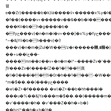
왩
e��Zr)�����b�k)iȧ����ٞv+�����x%y�l
�f��)����v+�����v��&��b�i�����
���Ҝii�b� h�g���i�b�
�fyخ���v)�n�m�i�v+���]�x%y�fyخ���v)ඊl��e��]�x+�m�f����v)�n�m�k&jYii�b�
^~�&jYii�b� h���v)�(!
���v)�n�m�jZuا�W��/z�r�����׫�,޲�)n��z�"��+�mn��z�"����h��+u��7����n��z�(�������j۫jب�X���޲ƥ����^��%���׫�ܥz�%���׫��b��h�W���+u��iخ��)�(!
��+u��iخ��-
����mn��z��v+�n�m�i^~����Zv�'
ޮ؜jV���Zv�!����{Z��1���庽
�!i�0���i��!i�0r�h��1��� -�W��w^�/z��ױ���~Z0m
^m�$��.��(���yخ����
�w\�Z+�f����� �w\�Z+��b�hh���i�
���u�%��&jYa���m�$��.��(�����m�$
�v'����r�h� �v'���Z��h�+b�}
��bz{^��h�+b�}t�