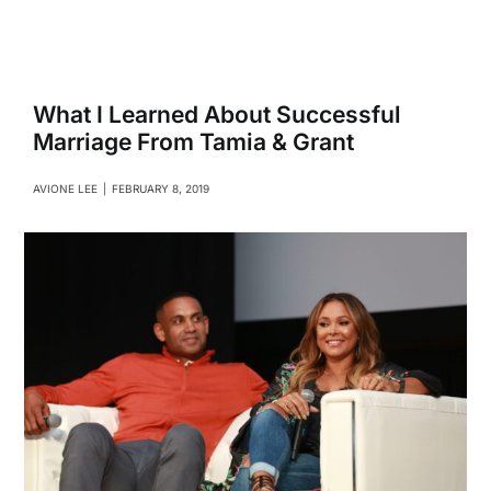
Navigati
Relationships
Family
What I Learned About Successful
Marriage From Tamia & Grant
Health
AVIONE LEE
|
FEBRUARY 8, 2019
Intimacy
Business
Lifestyle
Entertainment