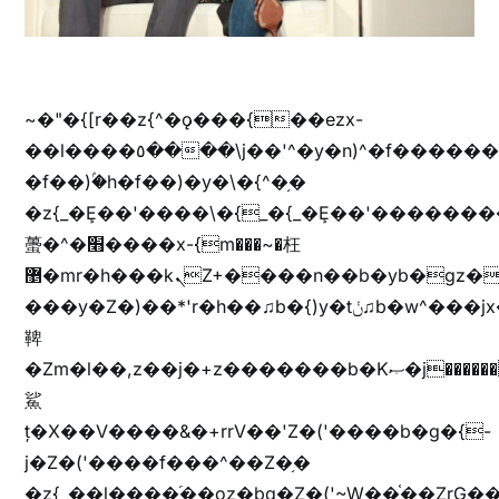
~�"�{[r��z{^�ǫ���{��ezx-
��l����٥����\j��'^�y�n)^�f��������ܦyخ�������ܥj��+"n)b�'%j���%����^r��z{bvf��)�������(!
�f��)ۢ�h�f��)�y�\�{^�֥�
�z{_�Ȩ��'����\�{_�{_�Ȩ��'��������
蠆�^�׫����x-{m���~�枉
޵�mr�h���kܢZ+����n��b�yb�gz���Zv�)q�[����k����1y��v+�v�)q�\�Z+v�)q�m{\�Z+jx�jب�ܩy�♫b�wb��-
���y�Z�)��*'r�h��♫b�{)y�tݩ♫b�w^���jx�jب��߱�m������{ߺȨ���z֦z֭j %k*.��hjםv+)����
鞞
�Zm�l��,z��j�+z�������b�Kޞ�j�������,ޮX����jx�z�Z���i�b���ҷ�v)�)�u�"��rz�bu�'����&jYo�ț�X��g��
鯊
ț�X��V����&�+rrV��'Z�('����b�g�{-
j�Z�('����f���^��Z�֥�
�z{_��l����֜��oz�bq�Z�('~W��֫��ZrG