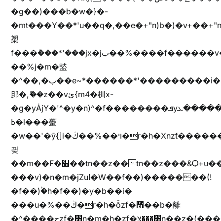
�g��)���b�w�}�-
�mt���Y��*'u��q�,��e�+"n)b�)�v+��+"n
槊
f���݊���*'���jx�jب��%����f������v��f����zV�ѩ♫b�z~ǭ��b��/
��%j�m�盢
�^��,�ب��e~*������*'���������i�b��Zʋ��֜��]��ek'�zg��V�z[2z���ڶ�޽�����zX������Z��z{h���7��)
䢸�,ޮ��z��vئ{m4�杊x-
�g�yȦjY�'^�y�n)^�f��������ܦyخ�������ܥj��+"n)b�'%j�"u�b�y��ٞv+�~W��֫��b�y���&jY_��l���jX��g���^��ݲ֜��oz�bq�Z�('~W��֫��ZrG����Ή�jV��
ߕ�l���蠆
�w��'�ȳ{]i�ױ��%��ڭ�r�h�Xnzƭ������m��,jZajױ�/z�(���y�Z+m�$��.��(��
끶
��m��F�׫��tn��z��tn��z���&Ѻ+u��y�tn��z�(���i�b� h���v)�(!
���v)�n�m�jZuا�W��f��)�������(!
�f��)ۢ�h�f��)�y�b��i�
���u�%��ڭ�r�h�ȭzf�׫��b�離
�^����حzf�׫n�m�h�zf�׫���צn��z�(����i�b� h�m)�+^���v)�(!