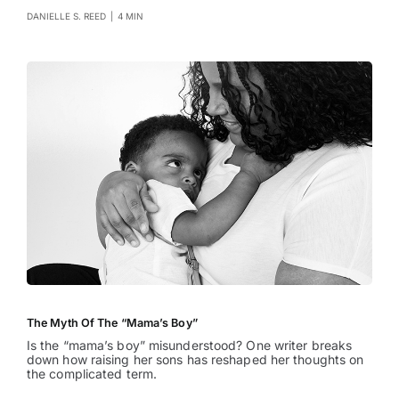
DANIELLE S. REED
|
4 MIN
The Myth Of The “Mama’s Boy”
Is the “mama’s boy” misunderstood? One writer breaks
down how raising her sons has reshaped her thoughts on
the complicated term.