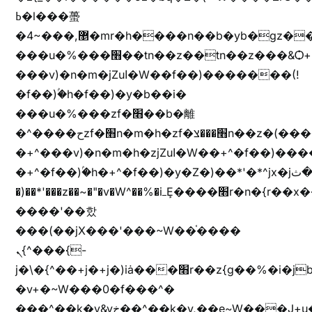
ߕ�l���蠆
�4~���,޵�mr�h����n��b�yb�gz���Z��m��ޭ�%��b�G(���i�
���u�%���׫��tn��z��tn��z���&Ѻ+u��y�tn��z�(���i�b� h���v)�(!
���v)�n�m�jZuا�W��f��)�������(!
�f��)ۢ�h�f��)�y�b��i�
���u�%���zf�׫��b�離
�^����حzf�׫n�m�h�zf�׫���צn��z�(����i�b� h�+^���v)�(!
�+^���v)�n�m�h�zjZuا�W��+^�f��)����zi����(!
�+^�f��)ۢ�h�+^�f��)�y�Z�)��*'�*^jx�jب�ثy�b�y^~֧�f���ܢZ+jx�jب��^y�7jx�jب�ץk-
�)��*'���z��~�"�v�W^��%�iߺȨ����׫r�n�{r��x�����xjX��ǥ}
����'��핬
���(��jX���'���~W��֫����
ܢ{^���{-
j�\�{^��+j�+j�)iȧ���׫r��z{g��%�i�jb�X��֫��lzW�yz�+��b�y����a�ר�j�W���e�+"n)b�)�v+��+"n)b�)Z���ț�X���brL���ek)�f��؜�'%j�"vܩzg����ܩzɚ�W�{+�
�v+�~W���0�f���^�
���^��k�y&yخ��^��k�y,��e~W���J+u��yخ�J+u�