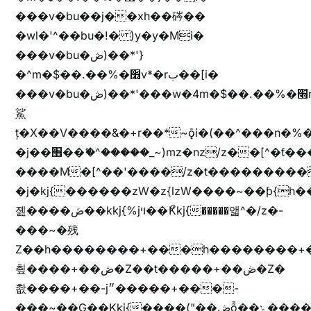
���v�bu��j��xh��硶��
�wl�'^��bu�!� )y�y�Mi�
���v�bu�ڞ)��*'}
�^m�$��.��%�׫v*�rب��[i�
���v�bu�ڞ)��*'���w�4m�$��.��%�׫nW�vjz��u�����brL���brL�z��z�&jYo�ț�X��g��
鯊
ț�X��V����&�+r�؜�*~ǭi�(��^���n�%�׭�����n���Zn�%�כ��h���[�zW�������ʗ�z
�j��׫��ޭ�^�����_~)mz�nz/z��[^�ƭ���������M�[^���gz�!
����M�[^��'����/z�t���������/z��[^�ǩ��h���~)mz�)iȭ�
�j�kj{������zW�z{lzW����~��ƥ{
졢����ڞ��kkj{%jױ��ޯKkj{�����앫^�/z�-
���~�残
Z��h��������+���h��������+
쵶����+��ڞ�Z��t�����+��ڞ�Z�
촶����+��-j״�����+���-
���~��G��Kkj{����("��ڞȭ��ݺ������Kkj{"�*'y�"����kj{"�*'r�-