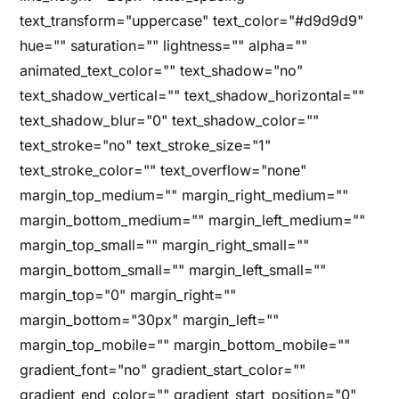
text_transform="uppercase" text_color="#d9d9d9"
hue="" saturation="" lightness="" alpha=""
animated_text_color="" text_shadow="no"
text_shadow_vertical="" text_shadow_horizontal=""
text_shadow_blur="0" text_shadow_color=""
text_stroke="no" text_stroke_size="1"
text_stroke_color="" text_overflow="none"
margin_top_medium="" margin_right_medium=""
margin_bottom_medium="" margin_left_medium=""
margin_top_small="" margin_right_small=""
margin_bottom_small="" margin_left_small=""
margin_top="0" margin_right=""
margin_bottom="30px" margin_left=""
margin_top_mobile="" margin_bottom_mobile=""
gradient_font="no" gradient_start_color=""
gradient_end_color="" gradient_start_position="0"