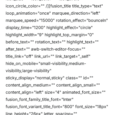
icon_circle_color="" /][fusion_title title_type="text"
loop_animation="once" marquee_direction="left"
marquee_speed="15000" rotation_effect="bounceIn"
display_time="1200" highlight_effect="circle"
highlight_width="9" highlight_top_margin="0"
before_text="" rotation_text="" highlight_text=""
after_text="" awb-switch-editor-focus=""
title_link="off" link_url="" link_target="_self"
hide_on_mobile="small-visibility,medium-
visibility,large-visibility"
sticky_display="normal,sticky" class="" id=""
content_align_medium="" content_align_small=""
content_align="left" size="4" animated_font_size=""
fusion_font_family_title_font="Inter"
fusion_font_variant_title_font="800" font_size="18px"
line_height="26px" letter_spacing=""