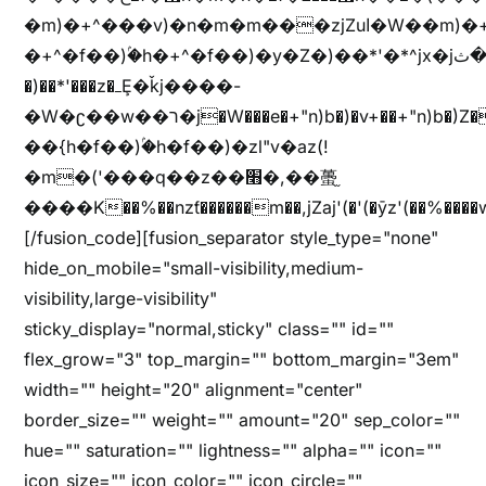
�m)�+^���v)�n�m�m���zjZuا�W��m)�+^�f��)����zi����(!
�+^�f��)ۢ�h�+^�f��)�y�Z�)��*'�*^jx�jب�ثy�b�y^~֧�f���ܢZ+jx�jب��^y�7jx�jب�ץk-
�)��*'���z�ߺȨ�ǩj����-
�W�ʗ��w��ר�j�W���e�+"n)b�)�v+��+"n)b�)Z���ț�X���brL���ek)�f��؜�'%j�"u�^�
��{h�f��)ۢ�h�f��)�zl"v�az(!
�m�('���q��z��׫�,��蠆֦
����K��%��nzƭ������m��,jZaj'(�'(�ȳz'(��%����w"��^��'r*ܕ�(���[f
[/fusion_code][fusion_separator style_type="none"
hide_on_mobile="small-visibility,medium-
visibility,large-visibility"
sticky_display="normal,sticky" class="" id=""
flex_grow="3" top_margin="" bottom_margin="3em"
width="" height="20" alignment="center"
border_size="" weight="" amount="20" sep_color=""
hue="" saturation="" lightness="" alpha="" icon=""
icon_size="" icon_color="" icon_circle=""