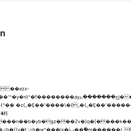
in
{��ezx-
�{^�֥� �z{_�Ȩ��'����\�{_�{_�Ȩ��'������
���z֦z֭j %k*.��hjםv+)����