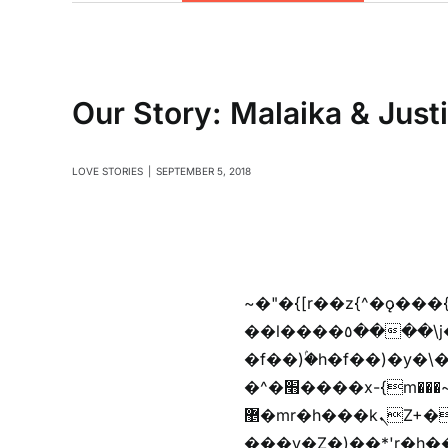
Our Story: Malaika & Just
LOVE STORIES
|
SEPTEMBER 5, 2018
~�"�{[r��z{^�ǫ���
��l����٥����\j��'^�y�n)^�f��������ܦyخ�������ܥj��+"n)b�'%j���%����^r��z{bvf��)�������(!
�f��)ۢ�h�f��)�y�\
�^�׫����x-{m���~�枉
޵�mr�h���kܢZ+����n��b�yb�gz���Zv�)q�[����k����1y��v+�v�)q�\�Z+v�)q�m{\�Z+jx�jب�ܩy�♫b�wb��-
���y�Z�)��*'r�h��♫b�{)y�tݩ♫b�w^���jx�jب��߱�m������{ߺȨ