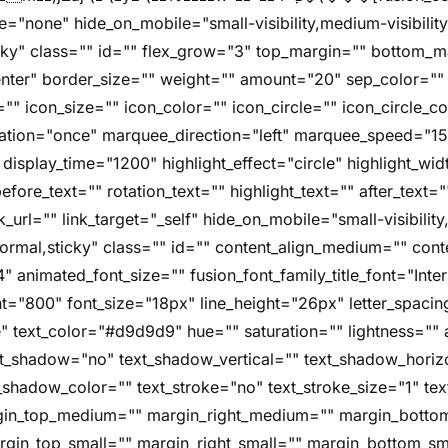
e="none" hide_on_mobile="small-visibility,medium-visibility,l
icky" class="" id="" flex_grow="3" top_margin="" bottom_
nter" border_size="" weight="" amount="20" sep_color="" 
"" icon_size="" icon_color="" icon_circle="" icon_circle_colo
imation="once" marquee_direction="left" marquee_speed="1
 display_time="1200" highlight_effect="circle" highlight_wi
fore_text="" rotation_text="" highlight_text="" after_text=
nk_url="" link_target="_self" hide_on_mobile="small-visibility
="normal,sticky" class="" id="" content_align_medium="" cont
4" animated_font_size="" fusion_font_family_title_font="Inter
font="800" font_size="18px" line_height="26px" letter_spacin
" text_color="#d9d9d9" hue="" saturation="" lightness="" 
xt_shadow="no" text_shadow_vertical="" text_shadow_horiz
shadow_color="" text_stroke="no" text_stroke_size="1" tex
rgin_top_medium="" margin_right_medium="" margin_bott
gin_top_small="" margin_right_small="" margin_bottom_sma