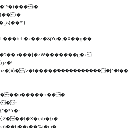
'}
�����G�׫n����޲�t�����ܢ{kj�u�G�׫�{ޮ��[^�ǩ���[^��Zr+r�M�[^
����u�����+���
)Z���ț�X�ɩ♫b�{r�