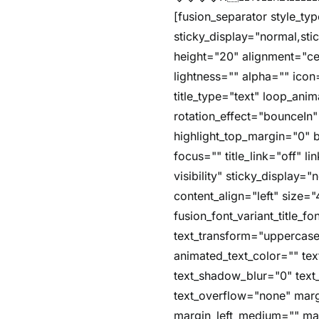
[fusion_separator style_typ
sticky_display="normal,st
height="20" alignment="ce
lightness="" alpha="" icon=
title_type="text" loop_an
rotation_effect="bounceIn"
highlight_top_margin="0" be
focus="" title_link="off" li
visibility" sticky_display
content_align="left" size="
fusion_font_variant_title_
text_transform="uppercase
animated_text_color="" te
text_shadow_blur="0" text_
text_overflow="none" ma
margin_left_medium="" mar