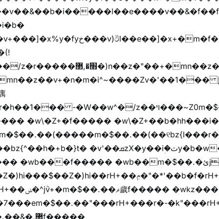
�v��&��b�i�����l��e����v��&�f��f
i�b�
(!

��� -�W��w^�/z��ױ���~Z0m�$��.��r��"�
m�$��.��(�����m�$��.��(��୧bz{l���r�
t� �v'��ܩzX�y��iؚ�ثy�b�w�׫q��z�b��jx%
)hi��rH+��ݦ�"�*'��b�f�rH+��ݦ�"�*'�f�����
���z+z������
,޲f�����