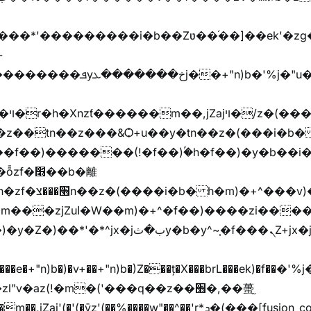
���jX��g���^��ݲ֜��oz�bq�Z�('~W��֫��ZrG����Ή�jV��
^�f��)����zi����(!
y�b�y^~֧�f���ܢZ+jx�jب��^y�7jx�jب�ץk-
"v�az(!�m�('���q��z��׫�,��蠆֦
z'(��%����w"��^��'r*ܕ�(���[fusion_code][/fusion_code]