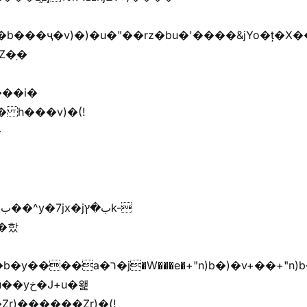
Z�֥�
r)������Zr)�(!