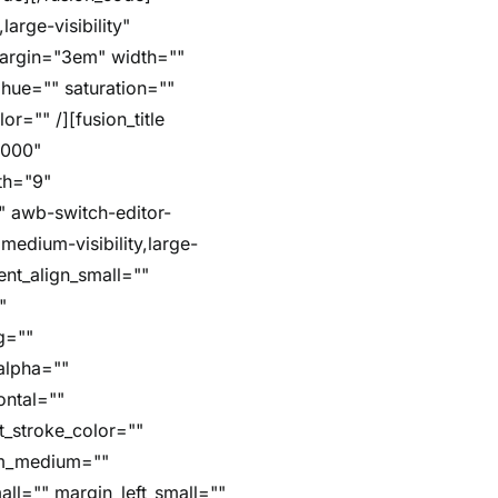
arge-visibility"
margin="3em" width=""
hue="" saturation=""
r="" /][fusion_title
5000"
dth="9"
"" awb-switch-editor-
,medium-visibility,large-
ent_align_small=""
"
g=""
alpha=""
ontal=""
t_stroke_color=""
om_medium=""
ll="" margin_left_small=""