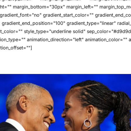
ght="" margin_bottom="30px" margin_left="" margin_top_m
radient_font="no" gradient_start_color="" gradient_end_co
" gradient_end_position="100" gradient_type="linear" radial
ht_color="" style_type="underline solid" sep_color="#d9d9d
ion_type="" animation_direction="left" animation_color=""
tion_offset=""]