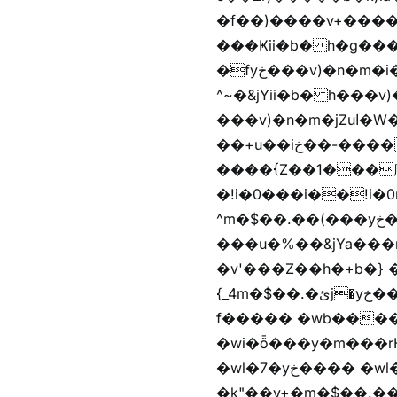
�f��)����v+����
���Ҝii�b� h�g���
�fyخ���v)�n�m�i�v+���]�x%y�fyخ���v)ඊl��e��]�x+�m�f����v)�n�m�k&jYii�b�
^~�&jYii�b� h���v)�
���v)�n�m�jZuا�W��/z�r�����׫�,޲�)n��z�"��+�mn��z�"����h��+u��7����n��z�(�������j۫jب�X���޲ƥ����^��%���׫�ܥz�%���׫��b��h�W���+u��iخ��)�(!
��+u��iخ��-����mn��z��v+�n�m�i^~����Zv�'��1��� ޮ؜jV���Zv�!
����{Z��1���庽
�!i�0���i��!i�0r�h��1
^m�$��.��(���yخ���� �w\�Z+�f����� �w\�Z+��b�hh���i�
���u�%��&jYa���
�v'���Z��h�+b�} ��bz{^��h�+b�}
{_4m�$��.�ئj�yخ���� �wb���f����� �wb��m�$��.�ئj�vg���i� ���v)��蝲
f����� �wb����Z�)hi���$��Z�
�wi�ȭ���y�m���rH+��ݭ�^jٞv+�m�$��.��ޥ歲f����� �wkz
�wl�7�yخ���� �wl�7���em�$��.��"���rH+���r�-�k"���rH+���r�-
�k"��v+�m�$��.��.��&�