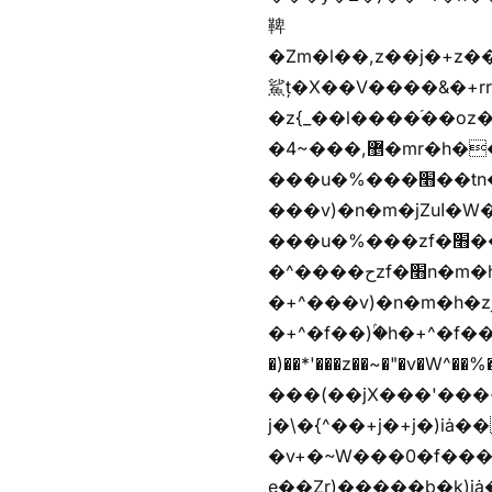
鞞
�Zm�l��,z��j�+z�������b�Kޞ�j�������,ޮX����jx�z�Z���i�b���
鯊ț�X��V����&�+rr
�z{_��l����֜��oz�bq
�4~���,޵�mr�h����n��b�yb�gz���Z��m��ޭ�%��b�G(���i�
���u�%���׫��tn��z��tn��z���&Ѻ+u��y�tn��z�(���i�b� h���v)�(!
���v)�n�m�jZuا�W��f��)�������(!�f��)ۢ�h�f��)�y�b��i�
���u�%���zf�׫��b�離
�^����حzf�׫n�m�h�zf�׫���צn��z�(����i�b� h�+^���v)�(!
�+^���v)�n�m�h�zjZuا�W��+^�f��)����zi��
�+^�f��)ۢ�h�+^�f��)�y�Z�)��*'�*^jx�jب�ث
�)��*'���z��~�"�v�W^��%�iߺȨ����׫r�n�{r��x�����xjX��ǥ}����'
���(��jX���'���~W��֫�
j�\�{^��+j�+j�)iȧ���׫r��z{g��%�i�jb�X��֫��lzW�yz�+��b�y����a�ר�j�W���e�+"n)b�)�v+��+"n)b�)Z���ț�X���brL���ek)�f��؜�'%j�
�v+�~W���0�f���^� ���^��k�y&yخ��^
e��Zr)�����b�k)i