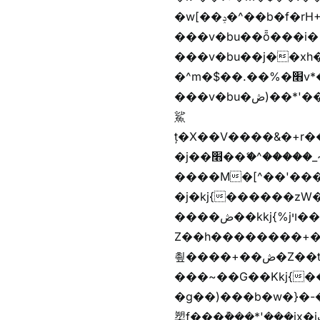
�w[��ݚ�^��b�f�rH+���nW�vjzɚ�V�rH+���nW�vjzz'y��� �wl�'^�)���i�
���v�bu��ȭ���i� ��
���v�bu��j��xh��硶
�^m�$��.��%�׫v*�rب��[i�
���v�bu�ڞ)��*'���w�4m�$��.��%�׫nW�vjz��u�����brL���brL�z��z�&jYo�ț�X��g��
鯊
ț�X��V����&�+r�؜�*~ǭi�(��^���n�%�׭�����n���Zn�%�כ��h���[�zW�������ʗ�z
�j��׫��ޭ�^�����_~)mz�nz/z��[^�ƭ���������M�[^���gz�!
����M�[^��'����/z�t�����
�j�kj{������zW
����ڞ��kkj{%jױ��ޯKkj{�����앫^�/z�-���~�残
Z��h��������+
쵶����+��ڞ�Z��t�����+��ڞ�Z�촶����+��-j״�����+���-
���~��G��Kkj{����("��ڞȭ��ݺ������Kkj{"�*'
�g��)���b�w�}�-�
槊f���݊���*'���jx�jب��%����f������v��f����zV�ѩ♫b�z~ǭ��b��/��%j�m�