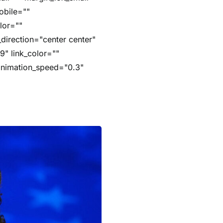
obile=""
lor=""
_direction="center center"
9" link_color=""
 animation_speed="0.3"