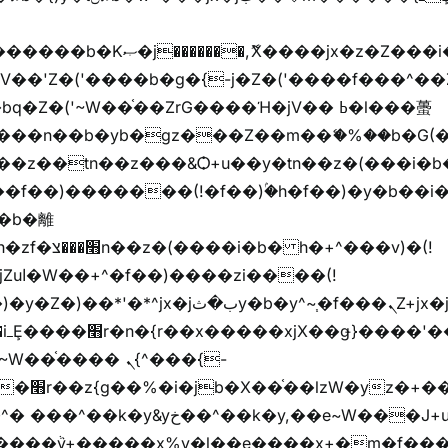
ҷ�v)�)�u�"��rz�bu�'����&jYo�ț�X��g��
V��'Z�('����b�g�{-j�Z�('����f���^��
�Z�('~W��֫��ZrG����Ή�jV�� ߕ�l���蠆
��(!
y�b�y^~֧�f���ܢZ+jx�jب��^y�7jx�jب�ץk-
��핬
��� ܢ{^���{-
"vܩzg����ܩzɚ�W�{+�
��k�y,��e~W���J+u��yخ�J+u�왩
ȧ����ٞv+�����x%y�l��e����x+�m�f���Z