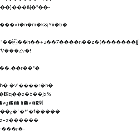
��)���&j�"��-
h� �v'����r�h�