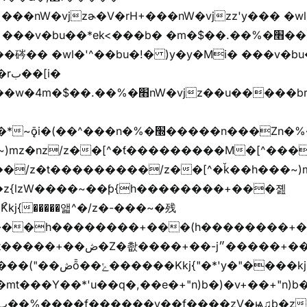
�v�bu��*ek<���b� �m�$��.��%�׫��)��i�
�� �wl�'^��bu�!� )y�y�Mi� ���v�bu�ڞ)��*
����/z��[^�ǩ��h���~)mz�)iȭ�/z�t�����ۖ������������[^�ƭ��
�z{lzW����~��ƥ{h��������+���졢
���h��������+���(h��������+
y�"����kj{"�*'r�-
mt���Y��*'u��q�,��e�+"n)b�)�v+��+"n)b�