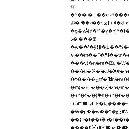
盢
�^��,�ب��e~*������*'���������i�b��Zʋ��֜��]��ek'�zg��V�z[2z���ڶ�޽�����zX������Z��z{h���7��)
䢸�,ޮ��z��vئ{m4�杊x-
�g�yȦjY�'^�y�n)^�f��������ܦyخ�������ܥj��+"n)b�'%j�"u�b�y��ٞv+�~W��֫��b�y���&jY_��l
ߕ�l���蠆
�w��'�ȳ{]i�ױ��%��ڭ�r�h�Xnzƭ������m��,jZajױ�/z�(���y�Z+m�$��.��(��
끶��m��F�׫��tn��z��tn��z���&Ѻ+u��y�tn��z�(���i�b� h���v)�(!
���v)�n�m�jZuا�W��f��)�������(!�f��)ۢ�h�f��)�y�b��i�
���u�%��ڭ�r�h�ȭzf�׫��b�離
�^����حzf�׫n�m�h�zf�׫���צn��z�(����i�b� h�m)�+^���v)�(!
�m)�+^���v)�n�m�m���zjZuا�W��m)�+
�+^�f��)ۢ�h�+^�f��)�y�Z�)��*'�*^jx�jب�ث
�)��*'���z�ߺȨ�ǩj����-
�W�ʗ��w��ר�j�W���e�+"n)b�)�v+��+"n)b�)Z���ț�X���brL���ek)�f��؜�'%j�"u�^�
��{h�f��)ۢ�h�f��)�zl
����K��%��nzƭ������m��,jZaj'(�'(�ȳ