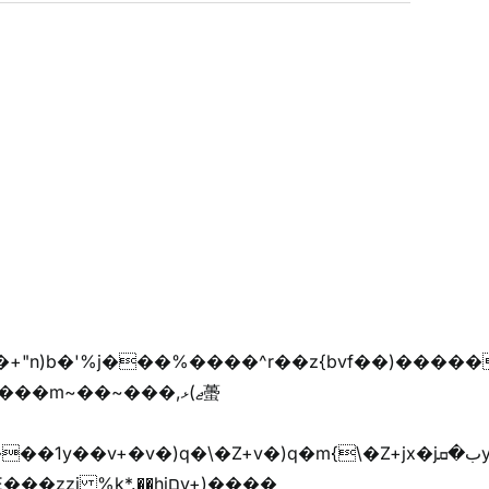
��m~��~���,ޖ)ޅ蠆