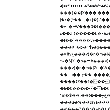
�)��*'���z��~�"�v�W^��%�iߺȨ����׫r�n�{r��x�����xjX��ǥ}����'
���(��jX���'���~W��֫�
j�\�{^��+j�+j�)iȧ���׫r��z{g��%�i�jb�X��֫��lzW�yz�+��b�y����a�ר�j�W���e�+"n)b�)�v+��+"n)b�)Z���ț�X���brL���ek)�f��؜�'%j�
�v+�~W���0�f���^� ���^��k�y&yخ��^
e��Zr)�����b�k)i
�f��)����v+����
���Ҝii�b� h�g���
�fyخ���v)�n�m�i�v+���]�x%y�fyخ���v)ඊl��e��]�x+�m�f����v)�n�m�k&jYii�b�
^~�&jYii�b� h���v)�
���v)�n�m�jZuا�W��/z�r�����׫�,޲�)n��z�"��+�mn��z�"����h��+u��7����n��z�(�������j۫jب�X���޲ƥ����^��%���׫�ܥz�%���׫��b��h�W���+u��iخ��)�(!
��+u��iخ��-����mn��z��v+�n�m�i^~����Zv�'��1��� ޮ؜jV���Zv�!
����{Z��1���庽
�!i�0���i��!i�0r�h��1
^m�$��.��(���yخ���� �w\�Z+�f����� �w\�Z+��b�hh���i�
���u�%��&jYa���
�v'���Z��h�+b�} ��bz{^��h�+b�}