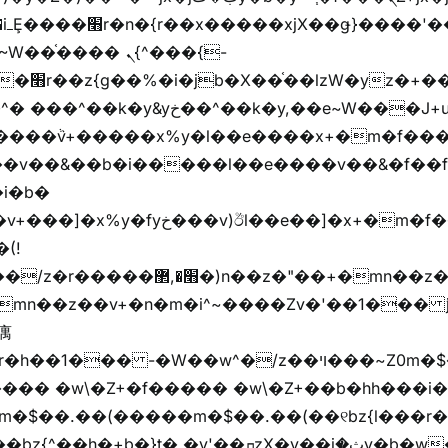
��핬
��� ܢ{^���{-
"vܩzg����ܩzɚ�W�{+�
��k�y,��e~W���J+u��yخ�J+u�왩
ȧ����ٞv+�����x%y�l��e����x+�m�f���Z
�v��&��b�i�����l��e����v��&�f��f
i�b�
(!

��� -�W��w^�/z��ױ���~Z0m�$��.��r��"�
m�$��.��(�����m�$��.��(��୧bz{l���r�
t� �v'��ܩzX�y��iؚ�ثy�b�w�׫q��z�b��jx%