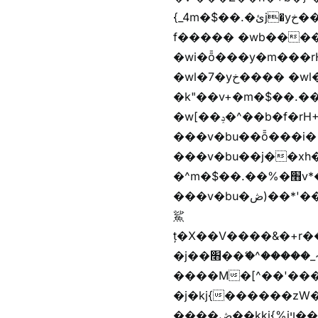
{_4m�$��.�ئj�yخ���� �wb���f����� �wb��m�$��.�ئj�vg���i� ���v)��蝲
f����� �wb����Z�)hi���$��Z�
�wi�ȭ���y�m���rH+��ݭ�^jٞv+�m�$��.��ޥ歲f����� �wkz
�wl�7�yخ���� �wl�7���em�$��.��"���rH+���r�-�k"���rH+���r�-
�k"��v+�m�$��.��.��&�
�w[��ݚ�^��b�f�rH+���nW�vjzɚ�V�rH+���nW�vjzz'y��� �wl�'^�)���i�
���v�bu��ȭ���i� ��
���v�bu��j��xh��硶
�^m�$��.��%�׫v*�rب��[i�
���v�bu�ڞ)��*'���w�4m�$��.��%�׫nW�vjz��u�����brL���brL�z��z�&jYo�ț�X��g��
鯊
ț�X��V����&�+r�؜�*~ǭi�(��^���n�%�׭�����n���Zn�%�כ��h���[�zW�������ʗ�z
�j��׫��ޭ�^�����_~)mz�nz/z��[^�ƭ���������M�[^���gz�!
����M�[^��'����/z�t�����
�j�kj{������zW
����ڞ��kkj{%jױ��ޯKkj{�����앫^�/z�-���~�残