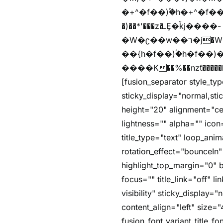
�+^�f��)ۢ�h�+^�f��)�y�Z�)��*'�*^jx�jب�ث
�)��*'���z�ߺȨ�ǩj����-
�W�ʗ��w��ר�j�W���e�+"n)b�)�v+��+"n)b�)Z���ț�X���brL���ek)�f��؜�'%j�"u�^�
��{h�f��)ۢ�h�f��)�zl
����K��%��nzƭ������m��,jZaj'(�'(�ȳ
[fusion_separator style_typ
sticky_display="normal,st
height="20" alignment="ce
lightness="" alpha="" icon=
title_type="text" loop_an
rotation_effect="bounceIn"
highlight_top_margin="0" be
focus="" title_link="off" li
visibility" sticky_display
content_align="left" size="
fusion_font_variant_title_