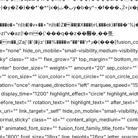
y�b�y^~֧�f���ܢZ+jx�jب��^y�7jx�jب�ץk-
"v�az(!�m�('���q��z��׫�,��蠆֦
z'(��%����w"��^��'r*ܕ�(���[fusion_code][/fusion_code]
e="none" hide_on_mobile="small-visibility,medium-visibility,l
icky" class="" id="" flex_grow="3" top_margin="" bottom_
nter" border_size="" weight="" amount="20" sep_color="" 
"" icon_size="" icon_color="" icon_circle="" icon_circle_colo
imation="once" marquee_direction="left" marquee_speed="1
 display_time="1200" highlight_effect="circle" highlight_wi
fore_text="" rotation_text="" highlight_text="" after_text=
nk_url="" link_target="_self" hide_on_mobile="small-visibility
="normal,sticky" class="" id="" content_align_medium="" cont
4" animated_font_size="" fusion_font_family_title_font="Inter
font="800" font_size="18px" line_height="26px" letter_spacin