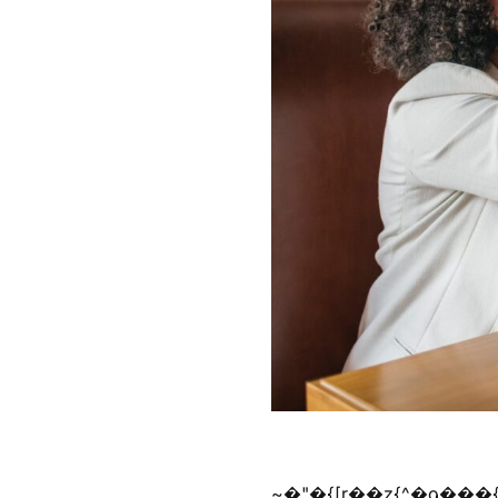
~�"�{[r��z{^�ǫ���