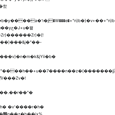
r)������Zr)�(!
��)���&j�"��-
h� �v'����r�h�