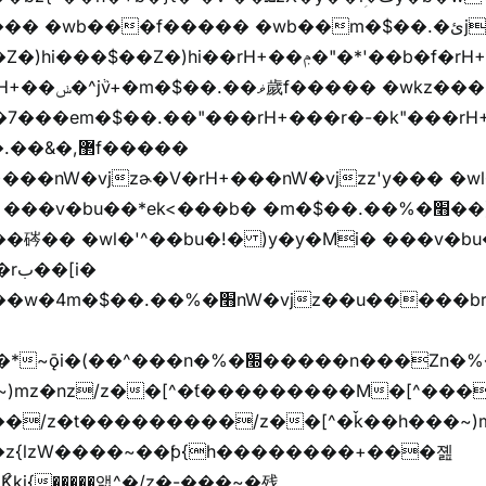
)hi��rH+��ݦ�"�*'��b�f�rH+��ݦ�"�*'�f�����
���z+z������
,޲f�����
�v�bu��*ek<���b� �m�$��.��%�׫��)��i�
�� �wl�'^��bu�!� )y�y�Mi� ���v�bu�ڞ)��*
����/z��[^�ǩ��h���~)mz�)iȭ�/z�t�����ۖ������������[^�ƭ��
�z{lzW����~��ƥ{h��������+���졢