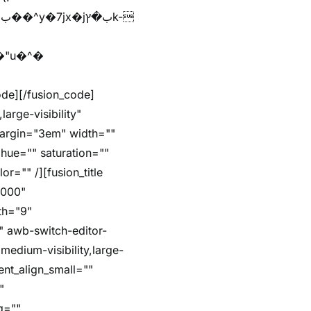
arge-visibility"
margin="3em" width=""
hue="" saturation=""
r="" /][fusion_title
5000"
dth="9"
"" awb-switch-editor-
,medium-visibility,large-
ent_align_small=""
"
g=""