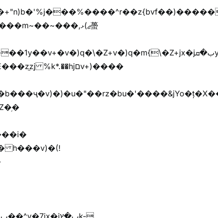
��m~��~���,ޖ)ޅ蠆
Z�֥�