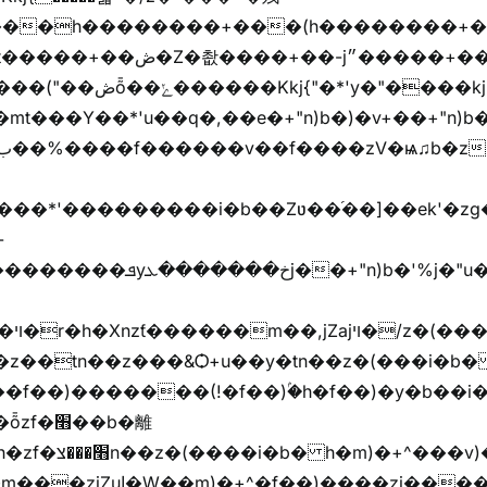
���h��������+���(h��������+
y�"����kj{"�*'r�-
mt���Y��*'u��q�,��e�+"n)b�)�v+��+"n)b�
���jX��g���^��ݲ֜��oz�bq�Z�('~W��֫��ZrG����Ή�jV��
^�f��)����zi����(!