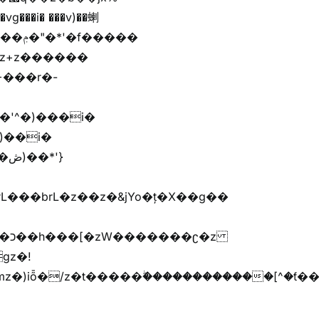
'}
�����G�׫n����޲�t�����ܢ{kj�u�G�׫�{ޮ��[^�ǩ���[^��Zr+r�M�[^