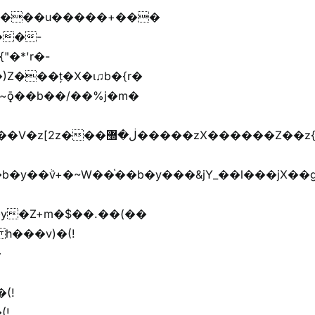
����u�����+���
)Z���ț�X�ɩ♫b�{r�