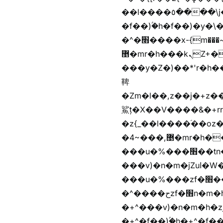
��l����٥����\j��'^�y�n)^�f��������ܦyخ�������ܥj��+"n)b�'%j���%����^r��z{bvf��)�������(!
�f��)ۢ�h�f��)�y�\
�^�׫����x-{m���~�枉
޵�mr�h���kܢZ+����n��b�yb�gz���Zv�)q�[����k����1y��v+�v�)q�\�Z+v�)q�m{\�Z+jx�jب�ܩy�♫b�wb��-
���y�Z�)��*'r�h��♫b�{)y�tݩ♫b�w^���jx�jب��߱�m������{ߺȨ
鞞
�Zm�l��,z��j�+z�������b�Kޞ�j�������,ޮX����jx�z�Z���i�b���
鯊ț�X��V����&�+rr
�z{_��l����֜��oz�bq
�4~���,޵�mr�h����n��b�yb�gz���Z��m��ޭ�%��b�G(���i�
���u�%���׫��tn��z��tn��z���&Ѻ+u��y�tn��z�(���i�b� h���v)�(!
���v)�n�m�jZuا�W��f��)�������(!�f��)ۢ�h�f��)�y�b��i�
���u�%���zf�׫��b�離
�^����حzf�׫n�m�h�zf�׫���צn��z�(����i�b� h�+^���v)�(!
�+^���v)�n�m�h�zjZuا�W��+^�f��)����zi��
�+^�f��)ۢ�h�+^�f��)�y�Z�)��*'�*^jx�jب�ث