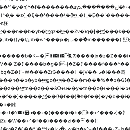
�{^�֥� �z{_�Ȩ��'����\�{_�{_�Ȩ��'������
���z֦z֭j %k*.��hjםv+)����
ҷ�v)�)�u�"��rz�bu�'����&jYo�ț�X��g��
V��'Z�('����b�g�{-j�Z�('����f���^��
�Z�('~W��֫��ZrG����Ή�jV�� ߕ�l���蠆
��(!
y�b�y^~֧�f���ܢZ+jx�jب��^y�7jx�jب�ץk-