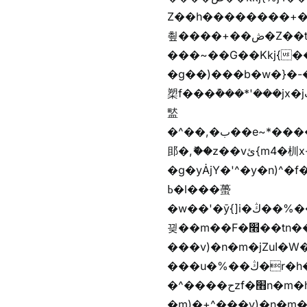
Z��h��������+
쵶����+��ڞ�Z��t�����+��ڞ�Z�촶����+��-j״�����+���-
���~��G��Kkj{����("��ڞȭ��ݺ������Kkj{"�*'
�g��)���b�w�}�-�
槊f���݊���*'���jx�jب��%����f������v��f����zV�ѩ♫b�z~ǭ��b��/��%j�m�
盢
�^��,�ب��e~*������*'���������i�b��Zʋ��֜��]��ek'�zg��V�z[2z���ڶ�޽�����zX������Z��z{h���7��)
䢸�,ޮ��z��vئ{m4�杊x-
�g�yȦjY�'^�y�n)^�f��������ܦyخ�������ܥj��+"n)b�'%j�"u�b�y��ٞv+�~W��֫��b�y���&jY_��l
ߕ�l���蠆
�w��'�ȳ{]i�ױ��%��ڭ�r�h�Xnzƭ������m��,jZajױ�/z�(���y�Z+m�$��.��(��
끶��m��F�׫��tn��z��tn��z���&Ѻ+u��y�tn��z�(���i�b� h���v)�(!
���v)�n�m�jZuا�W��f��)�������(!�f��)ۢ�h�f��)�y�b��i�
���u�%��ڭ�r�h�ȭzf�׫��b�離
�^����حzf�׫n�m�h�zf�׫���צn��z�(����i�b� h�m)�+^���v)�(!
�m)�+^���v)�n�m�m���zjZuا�W��m)�+