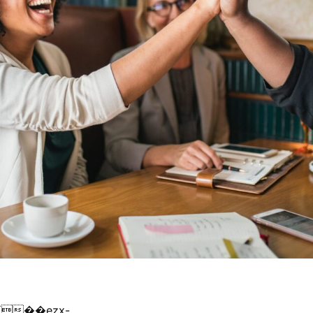
{��ezx-