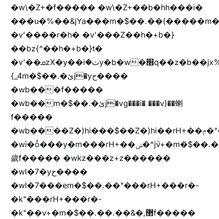
�w\�Z+�f����� �w\�Z+��b�hh���i�
���u�%��&jYa���m�$��.��(�����m�$
�v'����r�h� �v'���Z��h�+b�}
��bz{^��h�+b�}t�
�v'��ܩzX�y��iؚ�ثy�b�w�׫q��z�b��jx%
{_4m�$��.�ئj�yخ����
�wb���f�����
�wb��m�$��.�ئj�vg���i� ���v)��蝲
f�����
�wb����Z�)hi���$��Z�)hi��rH+��ݦ�"�*'��b�f�rH+��ݦ�"�*'�f�����
�wi�ȭ���y�m���rH+��ݭ�^jٞv+�m�$��.��ޥ
歲f����� �wkz���z+z������
�wl�7�yخ����
�wl�7���em�$��.��"���rH+���r�-
�k"���rH+���r�-
�k"��v+�m�$��.��.��&�,޲f�����