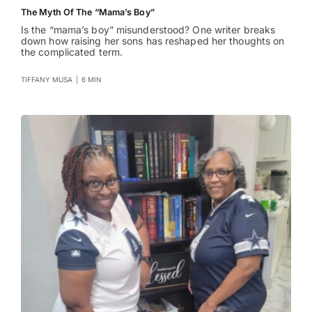
The Myth Of The “Mama’s Boy”
Is the “mama’s boy” misunderstood? One writer breaks
down how raising her sons has reshaped her thoughts on
the complicated term.
TIFFANY MUSA
|
6 MIN