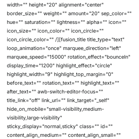
width="" height="20" alignment="center"
border_size="" weight="" amount="20" sep_color=""
hue="" saturation="" lightness="" alpha="" icon=""
icon_size="" icon_color="" icon_circle=""
icon_circle_color="" /][fusion_title title_type="text"
loop_animation="once" marquee_direction="left"
marquee_speed="15000" rotation_effect="bounceIn"
display_time="1200" highlight_effect="circle"
highlight_width="9" highlight_top_margin="0"
before_text="" rotation_text="" highlight_text=""
after_text="" awb-switch-editor-focus=""
title_link="off" link_url="" link_target="_self"
hide_on_mobile="small-visibility,medium-
visibility,large-visibility"
sticky_display="normal,sticky" class="" id=""
content_align_medium="" content_align_small=""