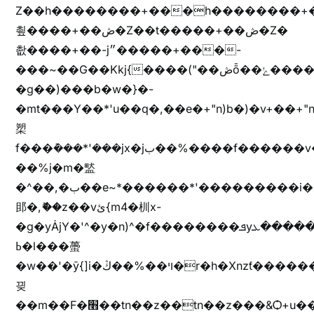
Z��h��������+���h��������+
쵶����+��ڞ�Z��t�����+��ڞ�Z�
촶����+��-j״�����+���-
���~��G��Kkj{����("��ڞȭ��ݺ������Kkj{"�*'y�"����kj{"�*'r�-
�g��)���b�w�}�-
�mt���Y��*'u��q�,��e�+"n)b�)�v+��+"n
槊
f���݊���*'���jx�jب��%����f������v��f����zV�ѩ♫b�z~ǭ��b��/
��%j�m�盢
�^��,�ب��e~*������*'���������i�b��Zʋ��֜��]��ek'�zg��V�z[2z���ڶ�޽�����zX������Z��z{h���7��)
䢸�,ޮ��z��vئ{m4�杊x-
�g�yȦjY�'^�y�n)^�f��������ܦyخ�������ܥj��+"n)b�'%j�"u�b�y��ٞv+�~W��֫��b�y���&jY_��l���jX��g���^��ݲ֜��oz�bq�Z�('~W��֫��ZrG����Ή�jV��
ߕ�l���蠆
�w��'�ȳ{]i�ױ��%��ڭ�r�h�Xnzƭ������m��,jZajױ�/z�(���y�Z+m�$��.��(��
끶
��m��F�׫��tn��z��tn��z���&Ѻ+u��y�tn��z�(���i�b� h���v)�(!