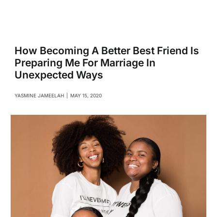
Navigati
Relationships
Family
How Becoming A Better Best Friend Is
Preparing Me For Marriage In
Unexpected Ways
Health
YASMINE JAMEELAH
|
MAY 15, 2020
Intimacy
Business
Lifestyle
Entertainment