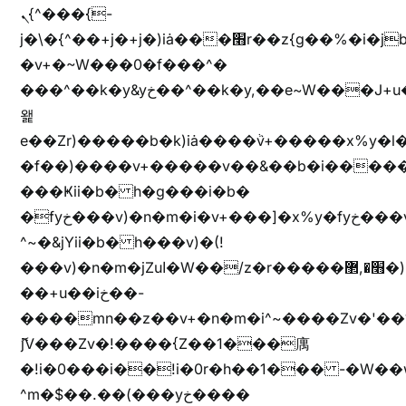
ܢ{^���{-
j�\�{^��+j�+j�)iȧ���׫r��z{g��%�i�jb�X��֫��lzW�yz�+��b�y����a�ר�j�W���e�+"n)b�)�v+��+"n)b�)Z���ț�X���brL���ek)�f��؜�'%j�"vܩzg����ܩzɚ�W�{+�
�v+�~W���0�f���^�
���^��k�y&yخ��^��k�y,��e~W���J+u��yخ�J+u�
왩
e��Zr)�����b�k)iȧ����ٞv+�����x%y�l
�f��)����v+�����v��&��b�i�����
���Ҝii�b� h�g���i�b�
�fyخ���v)�n�m�i�v+���]�x%y�fyخ���v)ඊl��e��]�x+�m�f����v)�n�m�k&jYii�b�
^~�&jYii�b� h���v)�(!
���v)�n�m�jZuا�W��/z�r�����׫�,޲�)n��z�"��+�mn��z�"����h��+u��7����n��z�(�������j۫jب�X���޲ƥ����^��%���׫�ܥz�%���׫��b��h�W���+u��iخ��)�(!
��+u��iخ��-
����mn��z��v+�n�m�i^~����Zv�'
ޮ؜jV���Zv�!����{Z��1���庽
�!i�0���i��!i�0r�h��1��� -�W��w^�/z��ױ���~Z0m
^m�$��.��(���yخ����