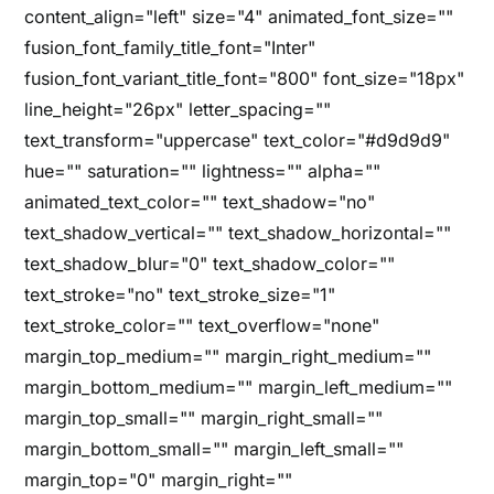
content_align="left" size="4" animated_font_size=""
fusion_font_family_title_font="Inter"
fusion_font_variant_title_font="800" font_size="18px"
line_height="26px" letter_spacing=""
text_transform="uppercase" text_color="#d9d9d9"
hue="" saturation="" lightness="" alpha=""
animated_text_color="" text_shadow="no"
text_shadow_vertical="" text_shadow_horizontal=""
text_shadow_blur="0" text_shadow_color=""
text_stroke="no" text_stroke_size="1"
text_stroke_color="" text_overflow="none"
margin_top_medium="" margin_right_medium=""
margin_bottom_medium="" margin_left_medium=""
margin_top_small="" margin_right_small=""
margin_bottom_small="" margin_left_small=""
margin_top="0" margin_right=""