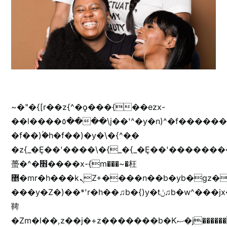
~�"�{[r��z{^�ǫ���{��ezx-
��l����٥����\j��'^�y�n)^�f��������ܦyخ�������ܥj��+"n)b�'%j���%����^r��z{bvf��)�������(!
�f��)ۢ�h�f��)�y�\�{^�֥�
�z{_�Ȩ��'����\�{_�{_�Ȩ��'��������
蠆�^�׫����x-{m���~�枉
޵�mr�h���kܢZ+����n��b�yb�gz���Zv�)q�[����k����1y��v+�v�)q�\�Z+v�)q�m{\�Z+jx�jب�ܩy�♫b�wb��-
���y�Z�)��*'r�h��♫b�{)y�tݩ♫b�w^���jx�jب��߱�m������{ߺȨ���z֦z֭j %k*.��hjםv+)����
鞞
�Zm�l��,z��j�+z�������b�Kޞ�j�������,ޮX����jx�z�Z���i�b���ҷ�v)�)�u�"��rz�bu�'����&jYo�ț�X��g��