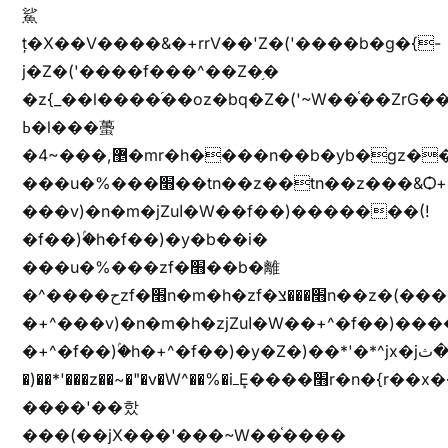
鯊
ț�X��V����&�+rrV��'Z�('����b�g�{-
j�Z�('����f���^��Z�֥�
�z{_��l����֜��oz�bq�Z�('~W��֫��ZrG
ߕ�l���蠆
�4~���,޵�mr�h����n��b�yb�gz���Z��m��ޭ�%��b�G(���i�
���u�%���׫��tn��z��tn��z���&Ѻ+u��y�tn��z�(���i�b� h���v)�(!
���v)�n�m�jZuا�W��f��)�������(!
�f��)ۢ�h�f��)�y�b��i�
���u�%���zf�׫��b�離
�^����حzf�׫n�m�h�zf�׫���צn��z�(����i�b� h�+^���v)�(!
�+^���v)�n�m�h�zjZuا�W��+^�f��)����zi����(!
�+^�f��)ۢ�h�+^�f��)�y�Z�)��*'�*^jx�jب�ثy�b�y^~֧�f���ܢZ+jx�jب��^y�7jx�jب�ץk-
�)��*'���z��~�"�v�W^��%�iߺȨ����׫r�n�{r��x�����xjX��ǥ}
����'��핬
���(��jX���'���~W��֫����