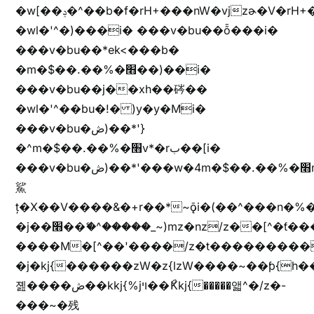
�w[��ݚ�^��b�f�rH+���nW�vjzɚ�V�rH+���nW�vjzz'y���
�wl�'^�)���i� ���v�bu��ȭ���i�
���v�bu��*ek<���b�
�m�$��.��%�׫��)��i�
���v�bu��j��xh��硶��
�wl�'^��bu�!� )y�y�Mi�
���v�bu�ڞ)��*'}
�^m�$��.��%�׫v*�rب��[i�
���v�bu�ڞ)��*'���w�4m�$��.��%�׫nW�vjz��u�����brL���brL�z��z�&jYo�ț�X��g��
鯊
ț�X��V����&�+r�؜�*~ǭi�(��^���n�%�׭�����n���Zn�%�כ��h���[�zW�������ʗ�z
�j��׫��ޭ�^�����_~)mz�nz/z��[^�ƭ���������M�[^���gz�!
����M�[^��'����/z�t���������/z��[^�ǩ��h���~)mz�)iȭ�
�j�kj{������zW�z{lzW����~��ƥ{
졢����ڞ��kkj{%jױ��ޯKkj{�����앫^�/z�-
���~�残