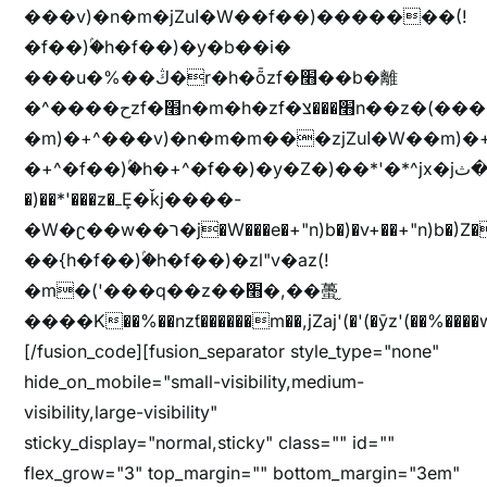
���v)�n�m�jZuا�W��f��)�������(!
�f��)ۢ�h�f��)�y�b��i�
���u�%��ڭ�r�h�ȭzf�׫��b�離
�^����حzf�׫n�m�h�zf�׫���צn��z�(����i�b� h�m)�+^���v)�(!
�m)�+^���v)�n�m�m���zjZuا�W��m)�+^�f��)����zi����(!
�+^�f��)ۢ�h�+^�f��)�y�Z�)��*'�*^jx�jب�ثy�b�y^~֧�f���ܢZ+jx�jب��^y�7jx�jب�ץk-
�)��*'���z�ߺȨ�ǩj����-
�W�ʗ��w��ר�j�W���e�+"n)b�)�v+��+"n)b�)Z���ț�X���brL���ek)�f��؜�'%j�"u�^�
��{h�f��)ۢ�h�f��)�zl"v�az(!
�m�('���q��z��׫�,��蠆֦
����K��%��nzƭ������m��,jZaj'(�'(�ȳz'(��%����w"��^��'r*ܕ�(���[f
[/fusion_code][fusion_separator style_type="none"
hide_on_mobile="small-visibility,medium-
visibility,large-visibility"
sticky_display="normal,sticky" class="" id=""
flex_grow="3" top_margin="" bottom_margin="3em"