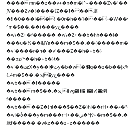
����mn��z��v+�n�m�i^~����Zv�'
ޮ؜jV���Zv�!����{Z��1���庽
�!i�0���i��!i�0r�h��1��� -�W��w^�/z��ױ���~Z0m
^m�$��.��(���yخ����
�w\�Z+�f����� �w\�Z+��b�hh���i�
���u�%��&jYa���m�$��.��(�����m�$
�v'����r�h� �v'���Z��h�+b�}
��bz{^��h�+b�}t�
�v'��ܩzX�y��iؚ�ثy�b�w�׫q��z�b��jx%
{_4m�$��.�ئj�yخ����
�wb���f�����
�wb��m�$��.�ئj�vg���i� ���v)��蝲
f�����
�wb����Z�)hi���$��Z�)hi��rH+��ݦ�"�*'��b�f�rH+��ݦ�"�*'�f�����
�wi�ȭ���y�m���rH+��ݭ�^jٞv+�m�$��.��ޥ
歲f����� �wkz���z+z������