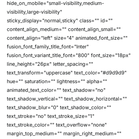
hide_on_mobile="small-visibility,medium-
visibility,large-visibility"
sticky_display="normal,sticky" class="" id=""
content_align_medium="" content_align_small=""
content_align="left" size="4" animated_font_size=""
fusion_font_family_title_font="Inter"
fusion_font_variant_title_font="800" font_size="18px"
line_height="26px" letter_spacing=""
text_transform="uppercase" text_color="#d9d9d9"
hue="" saturation="" lightness="" alpha=""
animated_text_color="" text_shadow="no"
text_shadow_vertical="" text_shadow_horizontal=""
text_shadow_blur="0" text_shadow_color=""
text_stroke="no" text_stroke_size="1"
text_stroke_color="" text_overflow="none"
margin_top_medium="" margin_right_medium=""