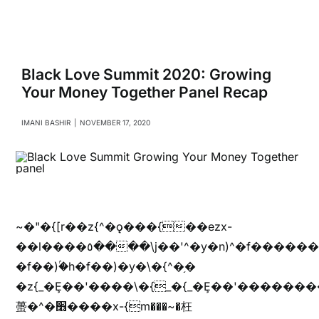
Navigati
Relationships
Family
Black Love Summit 2020: Growing
Your Money Together Panel Recap
Health
IMANI BASHIR
|
NOVEMBER 17, 2020
Intimacy
Business
~�"�{[r��z{^�ǫ���{��ezx-
��l����٥����\j��'^�y�n)^�f��������ܦyخ�������ܥj��+"n)b�'%j���%����^r��z{bvf��)�������(!
Lifestyle
�f��)ۢ�h�f��)�y�\�{^�֥�
�z{_�Ȩ��'����\�{_�{_�Ȩ��'��������
Entertainment
蠆�^�׫����x-{m���~�枉