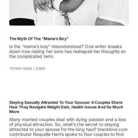
The Myth Of The “Mama’s Boy”
Is the “mama’s boy” misunderstood? One writer breaks
down how raising her sons has reshaped her thoughts on
the complicated term.
TIFFANY MUSA
|
6 MIN
Staying Sexually Attracted To Your Spouse: 4 Couples Share
How They Navigate Weight Gain, Health Issues And So Much
More
Many married couples deal with dying passion and a loss
of physical attraction. So, what’s the secret to staying
attracted to your spouse for the long haul? blacklove.com
contributor Raquelle Harris spoke to four couples to find