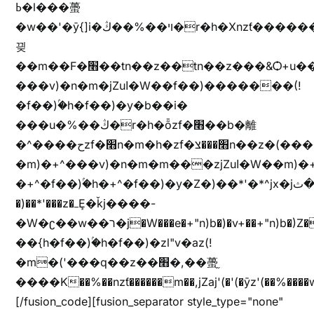
ߕ�l���蠆
�w��'�ȳ{]i�ױ��%��ڭ�r�h�Xnzƭ������m��,jZajױ�/z�(���y�Z+m�$��.��(��
끶
��m��F�׫��tn��z��tn��z���&Ѻ+u��y�tn��z�(���i�b� h���v)�(!
���v)�n�m�jZuا�W��f��)�������(!
�f��)ۢ�h�f��)�y�b��i�
���u�%��ڭ�r�h�ȭzf�׫��b�離
�^����حzf�׫n�m�h�zf�׫���צn��z�(����i�b� h�m)�+^���v)�(!
�m)�+^���v)�n�m�m���zjZuا�W��m)�+^�f��)����zi����(!
�+^�f��)ۢ�h�+^�f��)�y�Z�)��*'�*^jx�jب�ثy�b�y^~֧�f���ܢZ+jx�jب��^y�7jx�jب�ץk-
�)��*'���z�ߺȨ�ǩj����-
�W�ʗ��w��ר�j�W���e�+"n)b�)�v+��+"n)b�)Z���ț�X���brL���ek)�f��؜�'%j�"u�^�
��{h�f��)ۢ�h�f��)�zl"v�az(!
�m�('���q��z��׫�,��蠆֦
����K��%��nzƭ������m��,jZaj'(�'(�ȳz'(��%����w"��^��'r*ܕ�(���[f
[/fusion_code][fusion_separator style_type="none"