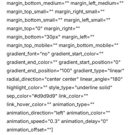
margin_bottom_medium="" margin_left_medium=""
margin_top_small="" margin_right_small=""
margin_bottom_small="" margin_left_small=""
margin_top="0" margin_right=""
margin_bottom="30px" margin_left=""
margin_top_mobile="" margin_bottom_mobile=""
gradient_font="no" gradient_start_color=""
gradient_end_color="" gradient_start_position="0"
gradient_end_position="100" gradient_type="linear"
radial_direction="center center" linear_angle="180"
highlight_color="" style_type="underline solid"
sep_color="#d9d9d9" link_color=""
link_hover_color="" animation_type=""
animation_direction="left" animation_color=""
animation_speed="0.3" animation_delay="0"
animation_offset=""]