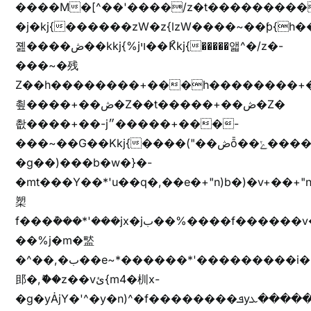
����M�[^��'����/z�t���������/z��[^�ǩ��h���~)mz�)iȭ�
�j�kj{������zW�z{lzW����~��ƥ{
졢����ڞ��kkj{%jױ��ޯKkj{�����앫^�/z�-
���~�残
Z��h��������+���h��������+
쵶����+��ڞ�Z��t�����+��ڞ�Z�
촶����+��-j״�����+���-
���~��G��Kkj{����("��ڞȭ��ݺ������Kkj{"�*'y�"����kj{"�*'r�-
�g��)���b�w�}�-
�mt���Y��*'u��q�,��e�+"n)b�)�v+��+"n
槊
f���݊���*'���jx�jب��%����f������v��f����zV�ѩ♫b�z~ǭ��b��/
��%j�m�盢
�^��,�ب��e~*������*'���������i�b��Zʋ��֜��]��ek'�zg��V�z[2z���ڶ�޽�����zX������Z��z{h���7��)
䢸�,ޮ��z��vئ{m4�杊x-
�g�yȦjY�'^�y�n)^�f��������ܦyخ�������ܥj��+"n)b�'%j�"u�b�y��ٞv+�~W��֫��b�y���&jY_��l���jX��g���^��ݲ֜��oz�bq�Z�('~W��֫��ZrG����Ή�jV��