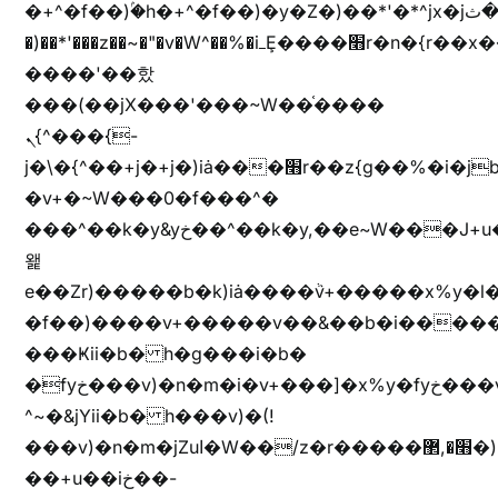
�+^�f��)ۢ�h�+^�f��)�y�Z�)��*'�*^jx�jب�ثy�b�y^~֧�f���ܢZ+jx�jب��^y�7jx�jب�ץk-
�)��*'���z��~�"�v�W^��%�iߺȨ����׫r�n�{r��x�����xjX��ǥ}
����'��핬
���(��jX���'���~W��֫����
ܢ{^���{-
j�\�{^��+j�+j�)iȧ���׫r��z{g��%�i�jb�X��֫��lzW�yz�+��b�y����a�ר�j�W���e�+"n)b�)�v+��+"n)b�)Z���ț�X���brL���ek)�f��؜�'%j�"vܩzg����ܩzɚ�W�{+�
�v+�~W���0�f���^�
���^��k�y&yخ��^��k�y,��e~W���J+u��yخ�J+u�
왩
e��Zr)�����b�k)iȧ����ٞv+�����x%y�l
�f��)����v+�����v��&��b�i�����
���Ҝii�b� h�g���i�b�
�fyخ���v)�n�m�i�v+���]�x%y�fyخ���v)ඊl��e��]�x+�m�f����v)�n�m�k&jYii�b�
^~�&jYii�b� h���v)�(!
���v)�n�m�jZuا�W��/z�r�����׫�,޲�)n��z�"��+�mn��z�"����h��+u��7����n��z�(�������j۫jب�X���޲ƥ����^��%���׫�ܥz�%���׫��b��h�W���+u��iخ��)�(!
��+u��iخ��-