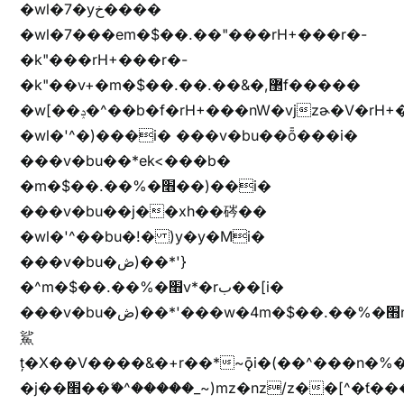
�wl�7�yخ����
�wl�7���em�$��.��"���rH+���r�-
�k"���rH+���r�-
�k"��v+�m�$��.��.��&�,޲f�����
�w[��ݚ�^��b�f�rH+���nW�vjzɚ�V�rH+���nW�vjzz'y���
�wl�'^�)���i� ���v�bu��ȭ���i�
���v�bu��*ek<���b�
�m�$��.��%�׫��)��i�
���v�bu��j��xh��硶��
�wl�'^��bu�!� )y�y�Mi�
���v�bu�ڞ)��*'}
�^m�$��.��%�׫v*�rب��[i�
���v�bu�ڞ)��*'���w�4m�$��.��%�׫nW�vjz��u�����brL���brL�z��z�&jYo�ț�X��g��
鯊
ț�X��V����&�+r�؜�*~ǭi�(��^���n�%�׭�����n���Zn�%�כ��h���[�zW�������ʗ�z
�j��׫��ޭ�^�����_~)mz�nz/z��[^�ƭ���������M�[^���gz�!