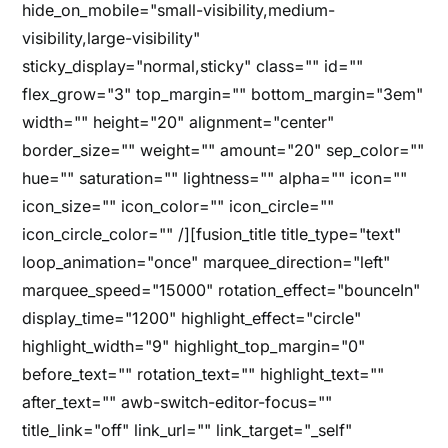
hide_on_mobile="small-visibility,medium-
visibility,large-visibility"
sticky_display="normal,sticky" class="" id=""
flex_grow="3" top_margin="" bottom_margin="3em"
width="" height="20" alignment="center"
border_size="" weight="" amount="20" sep_color=""
hue="" saturation="" lightness="" alpha="" icon=""
icon_size="" icon_color="" icon_circle=""
icon_circle_color="" /][fusion_title title_type="text"
loop_animation="once" marquee_direction="left"
marquee_speed="15000" rotation_effect="bounceIn"
display_time="1200" highlight_effect="circle"
highlight_width="9" highlight_top_margin="0"
before_text="" rotation_text="" highlight_text=""
after_text="" awb-switch-editor-focus=""
title_link="off" link_url="" link_target="_self"