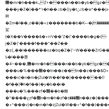
޵�mr�h���kܢZ+����n��b�yb�gz���Zv�)q�[����k����1y��v+�v�)q�\�Z+v�)q�m{\�Z+jx�jب�ܩy�♫b�wb��-
���y�Z�)��*'r�h��♫b�{)y�tݩ♫b�w^���jx�jب��߱�m������{ߺȨ���z֦z֭j %k*.��hjםv+)����
鞞
�Zm�l��,z��j�+z�������b�Kޞ�j�������,ޮX����jx�z�Z���i�b���ҷ�v)�)�u�"��rz�bu�'����&jYo�ț�X��g��
鯊
ț�X��V����&�+rrV��'Z�('����b�g�{-
j�Z�('����f���^��Z�֥�
�z{_��l����֜��oz�bq�Z�('~W��֫��ZrG
ߕ�l���蠆
�4~���,޵�mr�h����n��b�yb�gz���Z��m��ޭ�%��b�G(���i�
���u�%���׫��tn��z��tn��z���&Ѻ+u��y�tn��z�(���i�b� h���v)�(!
���v)�n�m�jZuا�W��f��)�������(!
�f��)ۢ�h�f��)�y�b��i�
���u�%���zf�׫��b�離
�^����حzf�׫n�m�h�zf�׫���צn��z�(����i�b� h�+^���v)�(!
�+^���v)�n�m�h�zjZuا�W��+^�f��)����zi����(!