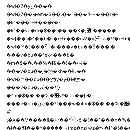
�wl�7�yخ����
�wl�7���em�$��.��"���rH+���r�-
�k"���rH+���r�-
�k"��v+�m�$��.��.��&�,޲f�����
�w[��ݚ�^��b�f�rH+���nW�vjzɚ�V�rH+���nW�vjzz'y���
�wl�'^�)���i� ���v�bu��ȭ���i�
���v�bu��*ek<���b�
�m�$��.��%�׫��)��i�
���v�bu��j��xh��硶��
�wl�'^��bu�!� )y�y�Mi�
���v�bu�ڞ)��*'}
�^m�$��.��%�׫v*�rب��[i�
���v�bu�ڞ)��*'���w�4m�$��.��%�׫nW�vjz��u�����brL���brL�z��z�&jYo�ț�X��g��
鯊
ț�X��V����&�+r�؜�*~ǭi�(��^���n�%�׭�����n���Zn�%�כ��h���[�zW�������ʗ�z
�j��׫��ޭ�^�����_~)mz�nz/z��[^�ƭ���������M�[^���gz�!