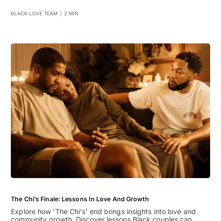
BLACK LOVE TEAM
|
2 MIN
The Chi’s Finale: Lessons In Love And Growth
Explore how 'The Chi's' end brings insights into love and
community growth. Discover lessons Black couples can