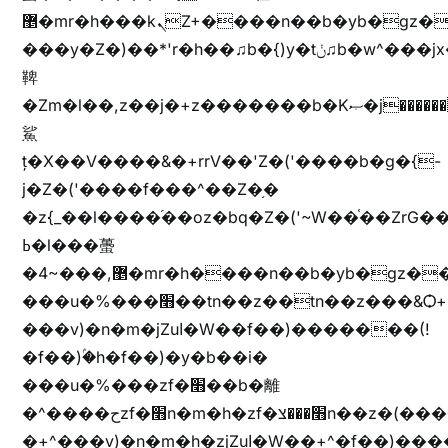
޵�mr�h���kܢZ+����n��b�yb�gz���Zv�)q�[����k����1y��v+�v�)q�\�Z+v�)q�m{\�Z+jx�jب�ܩy�♫b�wb��-
���y�Z�)��*'r�h��♫b�{)y�tݩ♫b�w^���jx�jب��߱�m������{ߺȨ���z֦z֭j %k*.��hjםv+)����
鞞
�Zm�l��,z��j�+z�������b�Kޞ�j�������,ޮX����jx�z�Z���i�b���ҷ�v)�)�u�"��rz�bu�'����&jYo�ț�X��g��
鯊
ț�X��V����&�+rrV��'Z�('����b�g�{-
j�Z�('����f���^��Z�֥�
�z{_��l����֜��oz�bq�Z�('~W��֫��ZrG
ߕ�l���蠆
�4~���,޵�mr�h����n��b�yb�gz���Z��m��ޭ�%��b�G(���i�
���u�%���׫��tn��z��tn��z���&Ѻ+u��y�tn��z�(���i�b� h���v)�(!
���v)�n�m�jZuا�W��f��)�������(!
�f��)ۢ�h�f��)�y�b��i�
���u�%���zf�׫��b�離
�^����حzf�׫n�m�h�zf�׫���צn��z�(����i�b� h�+^���v)�(!
�+^���v)�n�m�h�zjZuا�W��+^�f��)����zi����(!