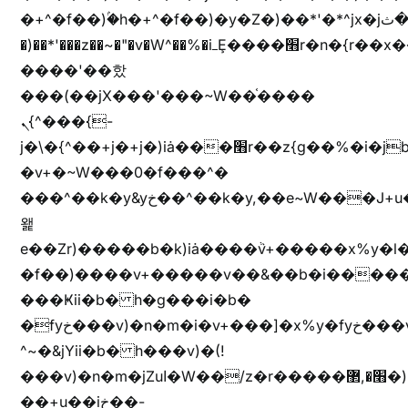
�+^�f��)ۢ�h�+^�f��)�y�Z�)��*'�*^jx�jب�ثy�b�y^~֧�f���ܢZ+jx�jب��^y�7jx�jب�ץk-
�)��*'���z��~�"�v�W^��%�iߺȨ����׫r�n�{r��x�����xjX��ǥ}
����'��핬
���(��jX���'���~W��֫����
ܢ{^���{-
j�\�{^��+j�+j�)iȧ���׫r��z{g��%�i�jb�X��֫��lzW�yz�+��b�y����a�ר�j�W���e�+"n)b�)�v+��+"n)b�)Z���ț�X���brL���ek)�f��؜�'%j�"vܩzg����ܩzɚ�W�{+�
�v+�~W���0�f���^�
���^��k�y&yخ��^��k�y,��e~W���J+u��yخ�J+u�
왩
e��Zr)�����b�k)iȧ����ٞv+�����x%y�l
�f��)����v+�����v��&��b�i�����
���Ҝii�b� h�g���i�b�
�fyخ���v)�n�m�i�v+���]�x%y�fyخ���v)ඊl��e��]�x+�m�f����v)�n�m�k&jYii�b�
^~�&jYii�b� h���v)�(!
���v)�n�m�jZuا�W��/z�r�����׫�,޲�)n��z�"��+�mn��z�"����h��+u��7����n��z�(�������j۫jب�X���޲ƥ����^��%���׫�ܥz�%���׫��b��h�W���+u��iخ��)�(!
��+u��iخ��-