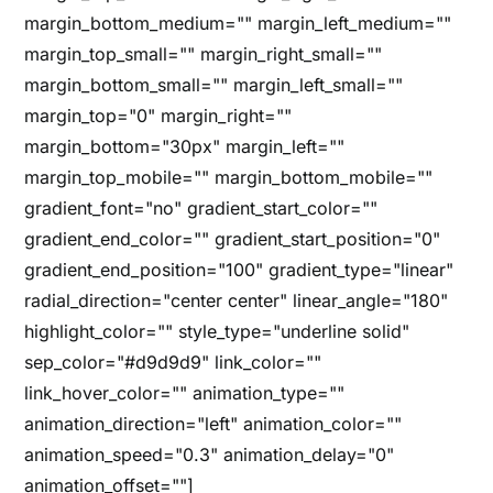
margin_bottom_medium="" margin_left_medium=""
margin_top_small="" margin_right_small=""
margin_bottom_small="" margin_left_small=""
margin_top="0" margin_right=""
margin_bottom="30px" margin_left=""
margin_top_mobile="" margin_bottom_mobile=""
gradient_font="no" gradient_start_color=""
gradient_end_color="" gradient_start_position="0"
gradient_end_position="100" gradient_type="linear"
radial_direction="center center" linear_angle="180"
highlight_color="" style_type="underline solid"
sep_color="#d9d9d9" link_color=""
link_hover_color="" animation_type=""
animation_direction="left" animation_color=""
animation_speed="0.3" animation_delay="0"
animation_offset=""]