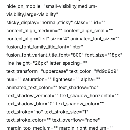
hide_on_mobile="small-visibility,medium-
visibility,large-visibility"
sticky_display="normal,sticky" class="" id=""
content_align_medium="" content_align_small=""
content_align="left" size="4" animated_font_size=""
fusion_font_family_title_font="Inter"
fusion_font_variant_title_font="800" font_size="18px"
line_height="26px" letter_spacing=""
text_transform="uppercase" text_color="#d9d9d9"
hue="" saturation="" lightness="" alpha=""
animated_text_color="" text_shadow="no"
text_shadow_vertical="" text_shadow_horizontal=""
text_shadow_blur="0" text_shadow_color=""
text_stroke="no" text_stroke_size="1"
text_stroke_color="" text_overflow="none"
margin_top_medium="" margin_right_medium=""