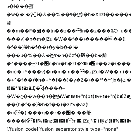
ߕ�l���蠆
�w��'�ȳ{]i�ױ��%��ڭ�r�h�Xnzƭ������m��,jZajױ�/z�(���y�Z+m�$��.��(��
끶
��m��F�׫��tn��z��tn��z���&Ѻ+u��y�tn��z�(���i�b� h���v)�(!
���v)�n�m�jZuا�W��f��)�������(!
�f��)ۢ�h�f��)�y�b��i�
���u�%��ڭ�r�h�ȭzf�׫��b�離
�^����حzf�׫n�m�h�zf�׫���צn��z�(����i�b� h�m)�+^���v)�(!
�m)�+^���v)�n�m�m���zjZuا�W��m)�+^�f��)����zi����(!
�+^�f��)ۢ�h�+^�f��)�y�Z�)��*'�*^jx�jب�ثy�b�y^~֧�f���ܢZ+jx�jب��^y�7jx�jب�ץk-
�)��*'���z�ߺȨ�ǩj����-
�W�ʗ��w��ר�j�W���e�+"n)b�)�v+��+"n)b�)Z���ț�X���brL���ek)�f��؜�'%j�"u�^�
��{h�f��)ۢ�h�f��)�zl"v�az(!
�m�('���q��z��׫�,��蠆֦
����K��%��nzƭ������m��,jZaj'(�'(�ȳz'(��%����w"��^��'r*ܕ�(���[f
[/fusion_code][fusion_separator style_type="none"