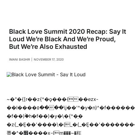
Navigati
Relationships
Family
Black Love Summit 2020 Recap: Say It
Loud We’re Black And We’re Proud,
But We’re Also Exhausted
Health
IMANI BASHIR
|
NOVEMBER 17, 2020
Intimacy
Business
~�"�{[r��z{^�ǫ���{��ezx-
��l����٥����\j��'^�y�n)^�f��������ܦyخ�������ܥj��+"n)b�'%j���%����^r��z{bvf��)�������(!
Lifestyle
�f��)ۢ�h�f��)�y�\�{^�֥�
�z{_�Ȩ��'����\�{_�{_�Ȩ��'��������
Entertainment
蠆�^�׫����x-{m���~�枉