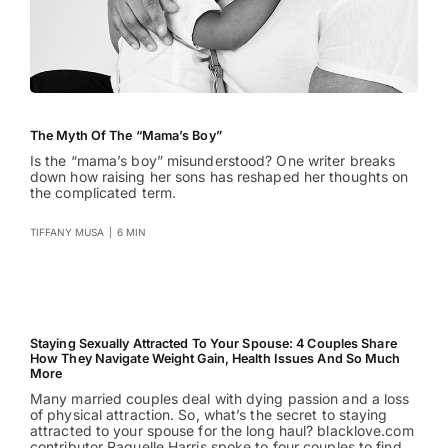
The Myth Of The “Mama’s Boy”
Is the “mama’s boy” misunderstood? One writer breaks
down how raising her sons has reshaped her thoughts on
the complicated term.
TIFFANY MUSA
|
6 MIN
Staying Sexually Attracted To Your Spouse: 4 Couples Share
How They Navigate Weight Gain, Health Issues And So Much
More
Many married couples deal with dying passion and a loss
of physical attraction. So, what’s the secret to staying
attracted to your spouse for the long haul? blacklove.com
contributor Raquelle Harris spoke to four couples to find