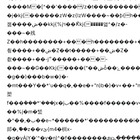
����M�[^��'����/z�t���������/z��[^�ǩ��h���~)mz�)iȭ�
�j�kj{������zW�z{lzW����~��ƥ{
졢����ڞ��kkj{%jױ��ޯKkj{�����앫^�/z�-
���~�残
Z��h��������+���h��������+
쵶����+��ڞ�Z��t�����+��ڞ�Z�
촶����+��-j״�����+���-
���~��G��Kkj{����("��ڞȭ��ݺ������Kkj{"�*'y�"����kj{"�*'r�-
�g��)���b�w�}�-
�mt���Y��*'u��q�,��e�+"n)b�)�v+��+"n
槊
f���݊���*'���jx�jب��%����f������v��f����zV�ѩ♫b�z~ǭ��b��/
��%j�m�盢
�^��,�ب��e~*������*'���������i�b��Zʋ��֜��]��ek'�zg��V�z[2z���ڶ�޽�����zX������Z��z{h���7��)
䢸�,ޮ��z��vئ{m4�杊x-
�g�yȦjY�'^�y�n)^�f��������ܦyخ�������ܥj��+"n)b�'%j�"u�b�y��ٞv+�~W��֫��b�y���&jY_��l���jX��g���^��ݲ֜��oz�bq�Z�('~W��֫��ZrG����Ή�jV��