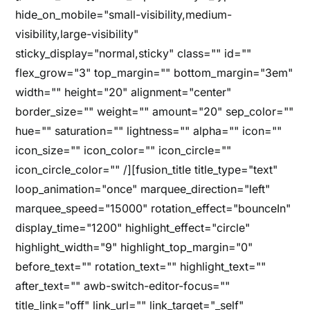
hide_on_mobile="small-visibility,medium-
visibility,large-visibility"
sticky_display="normal,sticky" class="" id=""
flex_grow="3" top_margin="" bottom_margin="3em"
width="" height="20" alignment="center"
border_size="" weight="" amount="20" sep_color=""
hue="" saturation="" lightness="" alpha="" icon=""
icon_size="" icon_color="" icon_circle=""
icon_circle_color="" /][fusion_title title_type="text"
loop_animation="once" marquee_direction="left"
marquee_speed="15000" rotation_effect="bounceIn"
display_time="1200" highlight_effect="circle"
highlight_width="9" highlight_top_margin="0"
before_text="" rotation_text="" highlight_text=""
after_text="" awb-switch-editor-focus=""
title_link="off" link_url="" link_target="_self"