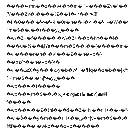
����mn��z��v+�n�m�i^~����Zv�'
ޮ؜jV���Zv�!����{Z��1���庽
�!i�0���i��!i�0r�h��1��� -�W��w^�/z��ױ���~Z0m
^m�$��.��(���yخ����
�w\�Z+�f����� �w\�Z+��b�hh���i�
���u�%��&jYa���m�$��.��(�����m�$
�v'����r�h� �v'���Z��h�+b�}
��bz{^��h�+b�}t�
�v'��ܩzX�y��iؚ�ثy�b�w�׫q��z�b��jx%
{_4m�$��.�ئj�yخ����
�wb���f�����
�wb��m�$��.�ئj�vg���i� ���v)��蝲
f�����
�wb����Z�)hi���$��Z�)hi��rH+��ݦ�"�*'��b�f�rH+��ݦ�"�*'�f�����
�wi�ȭ���y�m���rH+��ݭ�^jٞv+�m�$��.��ޥ
歲f����� �wkz���z+z������