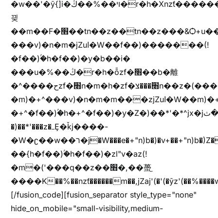
�w��'�ȳ{]i�ױ��%��ڭ�r�h�Xnzƭ������m��,jZajױ�/z�(���y�Z+m�$��.��(��
끶
��m��F�׫��tn��z��tn��z���&Ѻ+u��y�tn��z�(���i�b� h���v)�(!
���v)�n�m�jZuا�W��f��)�������(!
�f��)ۢ�h�f��)�y�b��i�
���u�%��ڭ�r�h�ȭzf�׫��b�離
�^����حzf�׫n�m�h�zf�׫���צn��z�(����i�b� h�m)�+^���v)�(!
�m)�+^���v)�n�m�m���zjZuا�W��m)�+^�f��)����zi����(!
�+^�f��)ۢ�h�+^�f��)�y�Z�)��*'�*^jx�jب�ثy�b�y^~֧�f���ܢZ+jx�jب��^y�7jx�jب�ץk-
�)��*'���z�ߺȨ�ǩj����-
�W�ʗ��w��ר�j�W���e�+"n)b�)�v+��+"n)b�)Z���ț�X���brL���ek)�f��؜�'%j�"u�^�
��{h�f��)ۢ�h�f��)�zl"v�az(!
�m�('���q��z��׫�,��蠆֦
����K��%��nzƭ������m��,jZaj'(�'(�ȳz'(��%����w"��^��'r*ܕ�(���[f
[/fusion_code][fusion_separator style_type="none"
hide_on_mobile="small-visibility,medium-