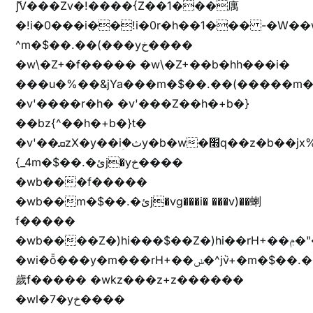
ޮ؜jV���Zv�!����{Z��1���庽
�!i�0���i��!i�0r�h��1��� -�W��w^�/z��ױ���~Z0m
^m�$��.��(���yخ����
�w\�Z+�f����� �w\�Z+��b�hh���i�
���u�%��&jYa���m�$��.��(�����m�$
�v'����r�h� �v'���Z��h�+b�}
��bz{^��h�+b�}t�
�v'��ܩzX�y��iؚ�ثy�b�w�׫q��z�b��jx%
{_4m�$��.�ئj�yخ����
�wb���f�����
�wb��m�$��.�ئj�vg���i� ���v)��蝲
f�����
�wb����Z�)hi���$��Z�)hi��rH+��ݦ�"�*'��b�f�rH+��ݦ�"�*'�f�����
�wi�ȭ���y�m���rH+��ݭ�^jٞv+�m�$��.��ޥ
歲f����� �wkz���z+z������
�wl�7�yخ����