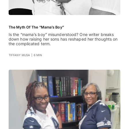
The Myth Of The “Mama’s Boy”
Is the “mama’s boy” misunderstood? One writer breaks
down how raising her sons has reshaped her thoughts on
the complicated term.
TIFFANY MUSA
|
6 MIN