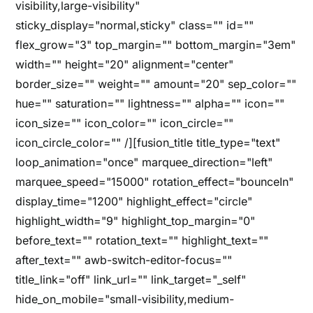
visibility,large-visibility"
sticky_display="normal,sticky" class="" id=""
flex_grow="3" top_margin="" bottom_margin="3em"
width="" height="20" alignment="center"
border_size="" weight="" amount="20" sep_color=""
hue="" saturation="" lightness="" alpha="" icon=""
icon_size="" icon_color="" icon_circle=""
icon_circle_color="" /][fusion_title title_type="text"
loop_animation="once" marquee_direction="left"
marquee_speed="15000" rotation_effect="bounceIn"
display_time="1200" highlight_effect="circle"
highlight_width="9" highlight_top_margin="0"
before_text="" rotation_text="" highlight_text=""
after_text="" awb-switch-editor-focus=""
title_link="off" link_url="" link_target="_self"
hide_on_mobile="small-visibility,medium-