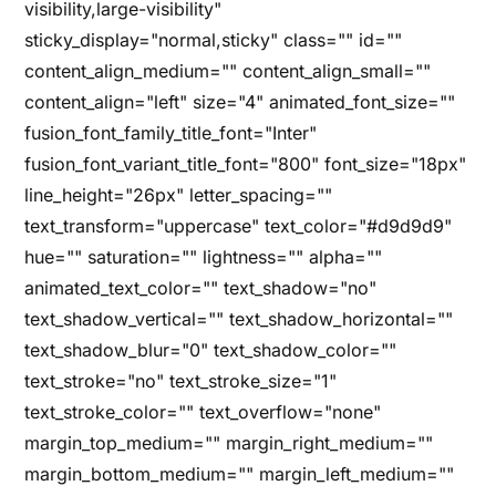
visibility,large-visibility"
sticky_display="normal,sticky" class="" id=""
content_align_medium="" content_align_small=""
content_align="left" size="4" animated_font_size=""
fusion_font_family_title_font="Inter"
fusion_font_variant_title_font="800" font_size="18px"
line_height="26px" letter_spacing=""
text_transform="uppercase" text_color="#d9d9d9"
hue="" saturation="" lightness="" alpha=""
animated_text_color="" text_shadow="no"
text_shadow_vertical="" text_shadow_horizontal=""
text_shadow_blur="0" text_shadow_color=""
text_stroke="no" text_stroke_size="1"
text_stroke_color="" text_overflow="none"
margin_top_medium="" margin_right_medium=""
margin_bottom_medium="" margin_left_medium=""