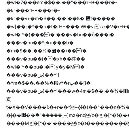
�wl�7���em�$��.��"���rH+���r�-
�k"���rH+���r�-
�k"��v+�m�$��.��.��&�,޲f�����
�w[��ݚ�^��b�f�rH+���nW�vjzɚ�V�rH+���nW�vjzz'y���
�wl�'^�)���i� ���v�bu��ȭ���i�
���v�bu��*ek<���b�
�m�$��.��%�׫��)��i�
���v�bu��j��xh��硶��
�wl�'^��bu�!� )y�y�Mi�
���v�bu�ڞ)��*'}
�^m�$��.��%�׫v*�rب��[i�
���v�bu�ڞ)��*'���w�4m�$��.��%�׫nW�vjz��u�����brL���brL�z��z�&jYo�ț�X��g��
鯊
ț�X��V����&�+r�؜�*~ǭi�(��^���n�%�׭�����n���Zn�%�כ��h���[�zW�������ʗ�z
�j��׫��ޭ�^�����_~)mz�nz/z��[^�ƭ���������M�[^���gz�!
����M�[^��'����/z�t���������/z��[^�ǩ��h���~)mz�)iȭ�