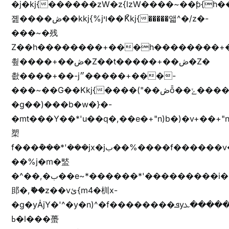
�j�kj{������zW�z{lzW����~��ƥ{
졢����ڞ��kkj{%jױ��ޯKkj{�����앫^�/z�-
���~�残
Z��h��������+���h��������+
쵶����+��ڞ�Z��t�����+��ڞ�Z�
촶����+��-j״�����+���-
���~��G��Kkj{����("��ڞȭ��ݺ������Kkj{"�*'y�"����kj{"�*'r�-
�g��)���b�w�}�-
�mt���Y��*'u��q�,��e�+"n)b�)�v+��+"n
槊
f���݊���*'���jx�jب��%����f������v��f����zV�ѩ♫b�z~ǭ��b��/
��%j�m�盢
�^��,�ب��e~*������*'���������i�b��Zʋ��֜��]��ek'�zg��V�z[2z���ڶ�޽�����zX������Z��z{h���7��)
䢸�,ޮ��z��vئ{m4�杊x-
�g�yȦjY�'^�y�n)^�f��������ܦyخ�������ܥj��+"n)b�'%j�"u�b�y��ٞv+�~W��֫��b�y���&jY_��l���jX��g���^��ݲ֜��oz�bq�Z�('~W��֫��ZrG����Ή�jV��
ߕ�l���蠆