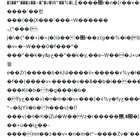
�)��*'���z��~�"�v�W^��%�iߺȨ����׫r�n�{r��x�����xjX��ǥ}
����'��핬
���(��jX���'���~W��֫����
ܢ{^���{-
j�\�{^��+j�+j�)iȧ���׫r��z{g��%�i�jb�X��֫��lzW�yz�+��b�y����a�ר�j�W���e�+"n)b�)�v+��+"n)b�)Z���ț�X���brL���ek)�f��؜�'%j�"vܩzg����ܩzɚ�W�{+�
�v+�~W���0�f���^�
���^��k�y&yخ��^��k�y,��e~W���J+u��yخ�J+u�
왩
e��Zr)�����b�k)iȧ����ٞv+�����x%y�l
�f��)����v+�����v��&��b�i�����
���Ҝii�b� h�g���i�b�
�fyخ���v)�n�m�i�v+���]�x%y�fyخ���v)ඊl��e��]�x+�m�f����v)�n�m�k&jYii�b�
^~�&jYii�b� h���v)�(!
���v)�n�m�jZuا�W��/z�r�����׫�,޲�)n��z�"��+�mn��z�"����h��+u��7����n��z�(�������j۫jب�X���޲ƥ����^��%���׫�ܥz�%���׫��b��h�W���+u��iخ��)�(!
��+u��iخ��-
����mn��z��v+�n�m�i^~����Zv�'