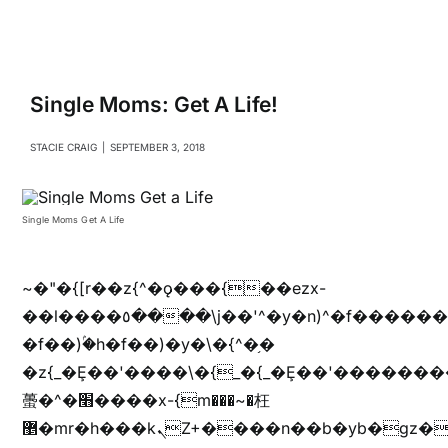
Navigati
Relationships
Family
Single Moms: Get A Life!
STACIE CRAIG
|
SEPTEMBER 3, 2018
Health
Single Moms Get A Life
Intimacy
~�"�{[r��z{^�ǫ���{��ezx-
Business
��l����٥����\j��'^�y�n)^�f��������ܦyخ�������ܥj��+"n)b�'%j���%����^r��z{bvf��)�������(!
�f��)ۢ�h�f��)�y�\�{^�֥�
Lifestyle
�z{_�Ȩ��'����\�{_�{_�Ȩ��'��������
蠆�^�׫����x-{m���~�枉
޵�mr�h���kܢZ+����n��b�yb�gz���Zv�)q�[����k����1y��v+�v�)q�\�Z+v�)q�m{\�Z+jx�jب�ܩy�♫b�wb��-
Entertainment