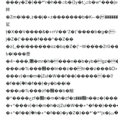
���y�Z�)��*'r�h��♫b�{)y�tݩ♫b�w^���jx�jب��߱�m������{ߺȨ���z֦z֭j %k*.��hjםv+)����
鞞
�Zm�l��,z��j�+z�������b�Kޞ�j�������,ޮX����jx�z�Z���i�b���ҷ�v)�)�u�"��rz�bu�'����&jYo�ț�X��g��
鯊
ț�X��V����&�+rrV��'Z�('����b�g�{-
j�Z�('����f���^��Z�֥�
�z{_��l����֜��oz�bq�Z�('~W��֫��ZrG
ߕ�l���蠆
�4~���,޵�mr�h����n��b�yb�gz���Z��m��ޭ�%��b�G(���i�
���u�%���׫��tn��z��tn��z���&Ѻ+u��y�tn��z�(���i�b� h���v)�(!
���v)�n�m�jZuا�W��f��)�������(!
�f��)ۢ�h�f��)�y�b��i�
���u�%���zf�׫��b�離
�^����حzf�׫n�m�h�zf�׫���צn��z�(����i�b� h�+^���v)�(!
�+^���v)�n�m�h�zjZuا�W��+^�f��)����zi����(!
�+^�f��)ۢ�h�+^�f��)�y�Z�)��*'�*^jx�jب�ثy�b�y^~֧�f���ܢZ+jx�jب��^y�7jx�jب�ץk-