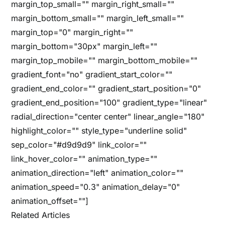
margin_top_small="" margin_right_small=""
margin_bottom_small="" margin_left_small=""
margin_top="0" margin_right=""
margin_bottom="30px" margin_left=""
margin_top_mobile="" margin_bottom_mobile=""
gradient_font="no" gradient_start_color=""
gradient_end_color="" gradient_start_position="0"
gradient_end_position="100" gradient_type="linear"
radial_direction="center center" linear_angle="180"
highlight_color="" style_type="underline solid"
sep_color="#d9d9d9" link_color=""
link_hover_color="" animation_type=""
animation_direction="left" animation_color=""
animation_speed="0.3" animation_delay="0"
animation_offset=""]
Related Articles